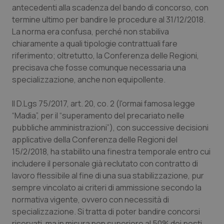
antecedenti alla scadenza del bando di concorso, con
Necessari
Statistici
Marketing
termine ultimo per bandire le procedure al 31/12/2018.
I cookie necessari contribuiscono a rendere fruibile il
La norma era confusa, perché non stabiliva
sito web abilitandone funzionalità di base quali la
chiaramente a quali tipologie contrattuali fare
navigazione sulle pagine e l'accesso alle aree
protette del sito. Il sito web non è in grado di
riferimento; oltretutto, la Conferenza delle Regioni,
funzionare correttamente senza questi cookie.
precisava che fosse comunque necessaria una
Nome
Fornitore
/
Dominio
Scaden
specializzazione, anche non equipollente.
VISITOR_PRIVACY_METADATA
5 mesi
YouTube
settim
.youtube.com
Il D.Lgs 75/2017, art. 20, co. 2 (l'ormai famosa legge
“Madia”, per il “superamento del precariato nelle
pubbliche amministrazioni”), con successive decisioni
applicative della Conferenza delle Regioni del
15/2/2018, ha stabilito una finestra temporale entro cui
includere il personale già reclutato con contratto di
lavoro flessibile al fine di una sua stabilizzazione, pur
sempre vincolato ai criteri di ammissione secondo la
normativa vigente, ovvero con necessità di
specializzazione. Si tratta di poter bandire concorsi
riservati, ma in misura non superiore al 50% dei posti