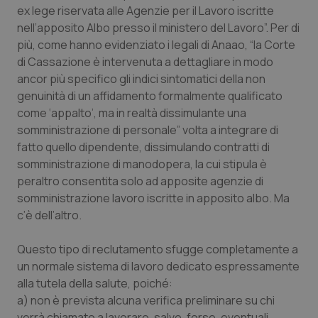
ex lege riservata alle Agenzie per il Lavoro iscritte
Piemonte
HIV
nell’apposito Albo presso il ministero del Lavoro”. Per di
più, come hanno evidenziato i legali di Anaao, “la Corte
Provincia Autonoma di Bolzano
Infezioni & Febbre
di Cassazione è intervenuta a dettagliare in modo
ancor più specifico gli indici sintomatici della non
genuinità di un affidamento formalmente qualificato
Provincia Autonoma di Trento
Ipertensione & Scompenso
come ‘appalto’, ma in realtà dissimulante una
somministrazione di personale” volta a integrare di
Puglia
Malattie rare
fatto quello dipendente, dissimulando contratti di
somministrazione di manodopera, la cui stipula è
Sardegna
Malattia di Crohn & Rettocolite Ulcerosa
peraltro consentita solo ad apposite agenzie di
somministrazione lavoro iscritte in apposito albo. Ma
Sicilia
Neuroscienze & patologie neurodegenerative
c’è dell’altro.
Toscana
Obesità
Questo tipo di reclutamento sfugge completamente a
un normale sistema di lavoro dedicato espressamente
Umbria
Oftalmologia
alla tutela della salute, poiché:
a) non è prevista alcuna verifica preliminare su chi
verrà chiamato a lavorare, salvo, forse, eventuali