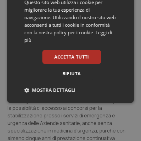
Conti – Sezione Centrale di controllo di legittimità sugli
Questo sito web utilizza i cookie per
atti del Governo e delle Amministrazioni dello Stato.
migliorare la tua esperienza di
navigazione. Utilizzando il nostro sito web
Negli ultimi anni i governi hanno tentato di sanare
acconsenti a tutti i cookie in conformità
alcune di queste anomalie, con lo scopo di contribuire
con la nostra policy per i cookie.
Leggi di
– anche se con ulteriori soluzioni “tampone” – a
più
incrementare le stabilizzazioni di personale precario,
anche in Pronto Soccorso:
ACCETTA TUTTI
Col DPCM 6 marzo 2015, art. 6, co. 4 (“Disciplina delle
RIFIUTA
procedure concorsuali riservate per l’assunzione di
personale precario del comparto sanità”) e le
MOSTRA DETTAGLI
successive indicazioni condivise dalla Conferenza
delle Regioni e delle Province autonome, si disponeva
Necessari
Statistici
Marketing
la possibilità di accesso ai concorsi per la
stabilizzazione presso i servizi di emergenza e
urgenza delle Aziende sanitarie, anche senza
specializzazione in medicina d’urgenza, purchè con
almeno cinque anni di prestazione continuativa