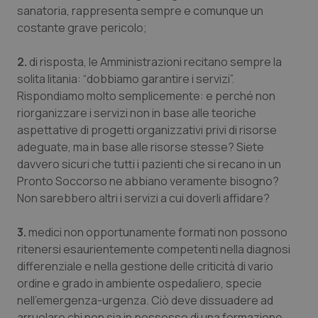
sanatoria, rappresenta sempre e comunque un
costante grave pericolo;
2.
di risposta, le Amministrazioni recitano sempre la
solita litania: “dobbiamo garantire i servizi”.
Rispondiamo molto semplicemente: e perché non
PHPSESSID
Sessio
PHP.net
riorganizzare i servizi non in base alle teoriche
www.quotidianosanita.it
aspettative di progetti organizzativi privi di risorse
adeguate, ma in base alle risorse stesse? Siete
davvero sicuri che tutti i pazienti che si recano in un
Pronto Soccorso ne abbiano veramente bisogno?
Non sarebbero altri i servizi a cui doverli affidare?
3.
medici non opportunamente formati non possono
ritenersi esaurientemente competenti nella diagnosi
differenziale e nella gestione delle criticità di vario
ordine e grado in ambiente ospedaliero, specie
nell’emergenza-urgenza. Ciò deve dissuadere ad
arruolare chi non sia in possesso di una formazione