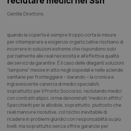
reclutare medici nel Ssn
Scienza e Farmaci
Gentile Direttore
,
Studi e Analisi
quando la coperta è sempre troppo corta le misure
per ottemperare a esigenze organizzative rischiano di
Lettere al direttore
incorrere in soluzioni estreme che rispondono solo
parzialmente alle reali necessità e all’effettiva qualità
Edizioni Regionali
dei servizi da garantire. È il caso delle dilaganti soluzioni
“tampone” messe in atto negli ospedali e nelle aziende
QS Pro
sanitarie per fronteggiare – barando – la cronica e
ingravescente carenza di medici specialisti,
Professionisti Sanitari.AI
soprattutto per il Pronto Soccorso, reclutando medici
con contratti atipici, ormai denominati “medici in affitto”.
Abruzzo
QS Pro Gold
Specchietti per le allodole, soprattutto, piuttosto che
reali manovre risolutive, col rischio inevitabile di
QS Club
Newsletter
ricadere in problemi giuridici con responsabilità su più
Basilicata
Artrite & artrosi
livelli, ma soprattutto senza offrire garanzie per