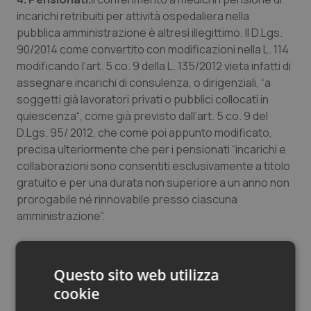
incarichi retribuiti per attività ospedaliera nella
pubblica amministrazione è altresì illegittimo. Il D.Lgs.
90/2014 come convertito con modificazioni nella L. 114
modificando l’art. 5 co. 9 della L. 135/2012 vieta infatti di
assegnare incarichi di consulenza, o dirigenziali, “a
soggetti già lavoratori privati o pubblici collocati in
quiescenza“, come già previsto dall’art. 5 co. 9 del
D.Lgs. 95/ 2012, che come poi appunto modificato,
precisa ulteriormente che per i pensionati “incarichi e
collaborazioni sono consentiti esclusivamente a titolo
gratuito e per una durata non superiore a un anno non
prorogabile né rinnovabile presso ciascuna
amministrazione”.
Non sono previste pertanto ulteriori deroghe. Tali
principi sono stati ribaditi dalla Corte dei Conti
Questo sito web utilizza
Lombardia con deliberazione 180/2018, richiamando
cookie
anche la deliberazione 35/2014/PREV della Corte dei