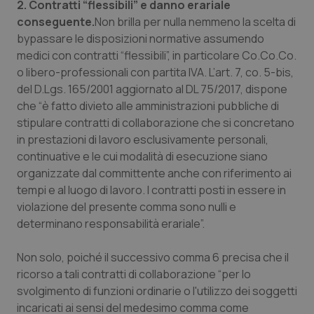
2. Contratti “flessibili” e danno erariale
Salute orale & impianti
conseguente.
Non brilla per nulla nemmeno la scelta di
bypassare le disposizioni normative assumendo
Sangue & coagulazione
medici con contratti “flessibili”, in particolare Co.Co.Co.
o libero-professionali con partita IVA. L’art. 7, co. 5-bis,
Tiroide
del D.Lgs. 165/2001 aggiornato al DL 75/2017, dispone
che “è fatto divieto alle amministrazioni pubbliche di
stipulare contratti di collaborazione che si concretano
Tumore al seno
in prestazioni di lavoro esclusivamente personali,
continuative e le cui modalità di esecuzione siano
Tumore ovarico
organizzate dal committente anche con riferimento ai
tempi e al luogo di lavoro. I contratti posti in essere in
Tumori del Polmone & Testa Collo
violazione del presente comma sono nulli e
determinano responsabilità erariale”.
Tumori gastrointestinali
Non solo, poiché il successivo comma 6 precisa che il
Ulcera & Reflusso
ricorso a tali contratti di collaborazione “per lo
svolgimento di funzioni ordinarie o l'utilizzo dei soggetti
Vaccini
incaricati ai sensi del medesimo comma come