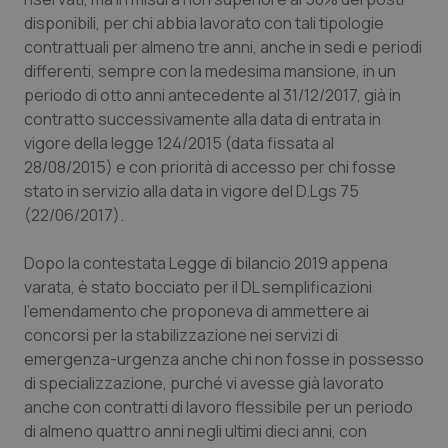
disponibili, per chi abbia lavorato con tali tipologie
contrattuali per almeno tre anni, anche in sedi e periodi
CookieScriptConsent
5 mesi
CookieScript
differenti, sempre con la medesima mansione, in un
settim
www.quotidianosanita.it
periodo di otto anni antecedente al 31/12/2017, già in
contratto successivamente alla data di entrata in
vigore della legge 124/2015 (data fissata al
28/08/2015) e con priorità di accesso per chi fosse
stato in servizio alla data in vigore del D.Lgs 75
(22/06/2017).
Dopo la contestata Legge di bilancio 2019 appena
varata, è stato bocciato per il DL semplificazioni
l’emendamento che proponeva di ammettere ai
tracking-sites-ironfish-
www.quotidianosanita.it
4
tracking-enable
settim
concorsi per la stabilizzazione nei servizi di
2 gior
emergenza-urgenza anche chi non fosse in possesso
di specializzazione, purché vi avesse già lavorato
anche con contratti di lavoro flessibile per un periodo
tracking-sites-ironfish-
www.quotidianosanita.it
4
di almeno quattro anni negli ultimi dieci anni, con
session-id
settim