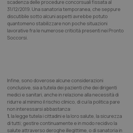
2 gior
scadenza delle procedure concorsuali fissata al
31/12/2019. Una sanatoria temporanea, che seppure
discutibile sotto alcuni aspetti avrebbe potuto
quantomeno stabilizzare non poche situazioni
_ga
1 anno
Google LLC
lavorative fra le numerose criticità presenti nei Pronto
mes
.quotidianosanita.it
Soccorsi.
Infine, sono doverose alcune considerazioni
conclusive, sia a tutela dei pazienti che dei dirigenti
medici e sanitari, anche in relazione alla necessità di
ridurre al minimo il rischio clinico, di cui la politica pare
non interessarsi abbastanza:
1.
la legge tutela i cittadini e la loro salute, la sicurezza
di tutti; gestire continuamente e in modo recidivo la
salute attraverso deroghe illegittime, o di sanatoria in