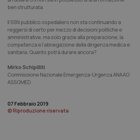
ben strutturata.
_ga_KM60CM4NPH
.quotidianosanita.it
1 anno
Il SSN pubblico ospedaliero non sta continuando a
mes
reggersi di certo per mezzo di decisioni politiche e
amministrative, ma solo grazie alla preparazione, la
competenza e l’abnegazione della dirigenza medica e
sanitaria. Quanto potrà durare ancora?
Mirko Schipilliti
Commissione Nazionale Emergenza-Urgenza ANAAO
Fornitore
/
ASSOMED
Nome
Scadenza
Descrizion
Dominio
Nome
Fornitore
/
Dominio
Scadenza
Des
_ga_0VMQEQKQ1N
.quotidianosanita.it
1 anno 1
Questo
mese
cookie
VISITOR_INFO1_LIVE
5 mesi 4
Que
Google LLC
viene
settimane
imp
07 Febbraio 2019
.youtube.com
utilizzato
You
© Riproduzione riservata
da Google
ten
Analytics
pre
per
del
mantener
vid
lo stato
inco
della
può
sessione.
det