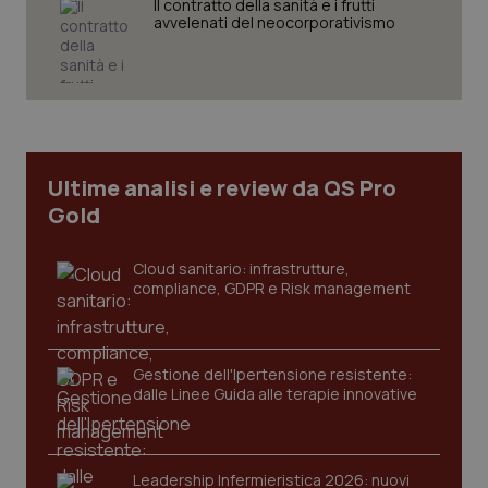
Il contratto della sanità e i frutti
avvelenati del neocorporativismo
__Secure-
.youtube.com
5 mesi 4
Que
ROLLOUT_TOKEN
settimane
imp
You
ges
del
e d
per
del
ute
tracking-sites-
www.quotidianosanita.it
4
Que
Ultime analisi e review da QS Pro
ironfish-tracking-
settimane
imp
Gold
named-enable
2 giorni
dal
per 
sis
sol
Cloud sanitario: infrastrutture,
ute
ide
compliance, GDPR e Risk management
Wel
Gestione dell'Ipertensione resistente:
dalle Linee Guida alle terapie innovative
Leadership Infermieristica 2026: nuovi