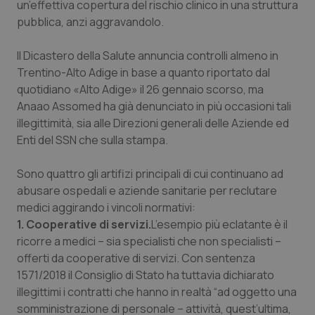
un’effettiva copertura del rischio clinico in una struttura
Calabria
Asma & BPCO
pubblica, anzi aggravandolo.
Campania
Car-T
Il Dicastero della Salute annuncia controlli almeno in
Trentino-Alto Adige in base a quanto riportato dal
Emilia-Romagna
Colesterolo & coronaropatie
quotidiano «Alto Adige» il 26 gennaio scorso, ma
Anaao Assomed ha già denunciato in più occasioni tali
Friuli Venezia Giulia
Dermatite Atopica
illegittimità, sia alle Direzioni generali delle Aziende ed
Enti del SSN che sulla stampa.
Lazio
Diabete & glucometri
Sono quattro gli artifizi principali di cui continuano ad
abusare ospedali e aziende sanitarie per reclutare
Liguria
Disturbi dell’umore
medici aggirando i vincoli normativi:
1. Cooperative di servizi.
L’esempio più eclatante è il
Lombardia
Dolore
ricorre a medici – sia specialisti che non specialisti –
offerti da cooperative di servizi. Con sentenza
Marche
Donna & Salute
1571/2018 il Consiglio di Stato ha tuttavia dichiarato
illegittimi i contratti che hanno in realtà “ad oggetto una
Molise
Epatiti
somministrazione di personale – attività, quest’ultima,