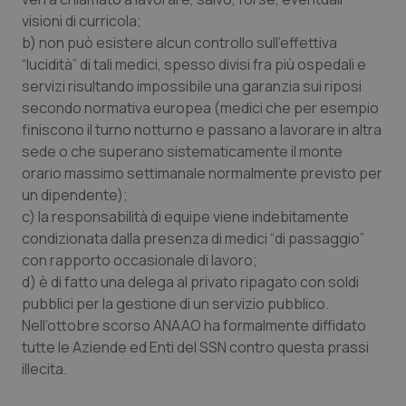
Valle D’Aosta
Oncodermatologia
visioni di curricola;
b) non può esistere alcun controllo sull’effettiva
Veneto
Oncoematologia
“lucidità” di tali medici, spesso divisi fra più ospedali e
servizi risultando impossibile una garanzia sui riposi
Oncologia & Nutrizione
secondo normativa europea (medici che per esempio
finiscono il turno notturno e passano a lavorare in altra
Psoriasi & pelle
sede o che superano sistematicamente il monte
orario massimo settimanale normalmente previsto per
Quotidiano Cardiologia
un dipendente);
c) la responsabilità di equipe viene indebitamente
Quotidiano Chirurgia
condizionata dalla presenza di medici “di passaggio”
con rapporto occasionale di lavoro;
d) è di fatto una delega al privato ripagato con soldi
Quotidiano Oncologia
pubblici per la gestione di un servizio pubblico.
Nell’ottobre scorso ANAAO ha formalmente diffidato
Quotidiano Pediatria
tutte le Aziende ed Enti del SSN contro questa prassi
illecita.
Rene & patologie urogenitali