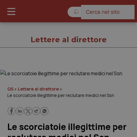
Lunedì 10 Agosto 2026
Lettere al direttore
Lettere al direttore
Cronache
QS
»
Lettere al direttore
»
Le scorciatoie illegittime per reclutare medici nel Ssn
Governo e Parlamento
Regioni e Asl
Le scorciatoie illegittime per
Lavoro e Professioni