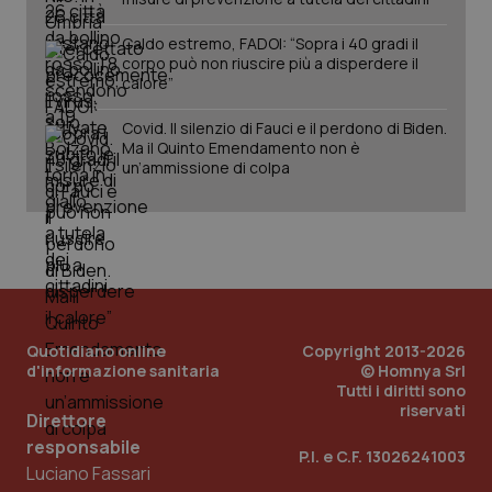
Caldo estremo, FADOI: “Sopra i 40 gradi il
corpo può non riuscire più a disperdere il
calore”
Covid. Il silenzio di Fauci e il perdono di Biden.
Ma il Quinto Emendamento non è
un’ammissione di colpa
Quotidiano online
Copyright 2013-2026
d'informazione sanitaria
© Homnya Srl
Tutti i diritti sono
riservati
Direttore
responsabile
P.I. e C.F. 13026241003
Luciano Fassari