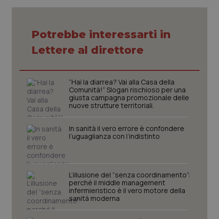
vis
web
uti
nuo
ver
Potrebbe interessarti in
dell
You
Lettere al direttore
__Secure-YNID
.youtube.com
5 mesi 4
Que
settimane
imp
You
ten
“Hai la diarrea? Vai alla Casa della
pre
Comunità!” Slogan rischioso per una
del
giusta campagna promozionale delle
vid
nuove strutture territoriali.
inco
può
det
vis
In sanità il vero errore è confondere
web
l’uguaglianza con l’indistinto
uti
nuo
ver
dell
You
L’illusione del “senza coordinamento”:
perché il middle management
YSC
Sessione
Que
Google LLC
imp
.youtube.com
infermieristico è il vero motore della
You
sanità moderna
ten
vis
vid