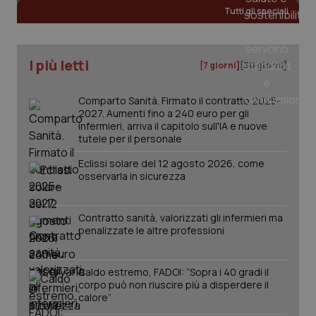
Tutti gli speciali
I più letti
[7 giorni]
[30 giorni]
PHPSESSID
Sessio
PHP.net
www.quotidianosanita.it
Comparto Sanità. Firmato il contratto 2025-
2027. Aumenti fino a 240 euro per gli
infermieri, arriva il capitolo sull'IA e nuove
tutele per il personale
Eclissi solare del 12 agosto 2026, come
osservarla in sicurezza
Contratto sanità, valorizzati gli infermieri ma
penalizzate le altre professioni
Caldo estremo, FADOI: “Sopra i 40 gradi il
corpo può non riuscire più a disperdere il
calore”