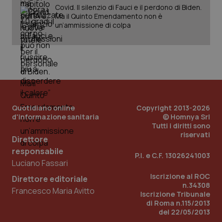
Covid. Il silenzio di Fauci e il perdono di Biden.
Ma il Quinto Emendamento non è
_ga_KM60CM4NPH
.quotidianosanita.it
1 anno
un’ammissione di colpa
mes
Quotidiano online
Copyright 2013-2026
d'informazione sanitaria
© Homnya Srl
Fornitore
/
Nome
Scadenza
Descrizion
Dominio
Tutti i diritti sono
Nome
Fornitore
/
Dominio
Scadenza
Des
riservati
Direttore
_ga_0VMQEQKQ1N
.quotidianosanita.it
1 anno 1
Questo
mese
cookie
VISITOR_INFO1_LIVE
5 mesi 4
Que
Google LLC
responsabile
viene
settimane
imp
.youtube.com
P.I. e C.F. 13026241003
utilizzato
You
Luciano Fassari
da Google
ten
Analytics
pre
Iscrizione al ROC
Direttore editoriale
per
del
n.34308
mantener
vid
Francesco Maria Avitto
Iscrizione Tribunale
lo stato
inco
della
può
di Roma n.115/2013
sessione.
det
del 22/05/2013
vis