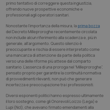
primo tentativo di correggere questa ingiustizia,
Piemonte
HIV
offrendo nuove prospettive economiche e
professionali agli operatori sanitari.
Provincia Autonoma di Bolzano
Infezioni & Febbre
Nonostante l’importanza della misura, la
prima bozza
del Decreto Milleproroghe recentemente circolata
Provincia Autonoma di Trento
Ipertensione & Scompenso
non include alcun riferimento alla scadenza e, più in
generale, all’argomento. Questo silenzio è
Puglia
Malattie rare
preoccupante e rischia di essere interpretato come
una mancanza di attenzione da parte della politica
Sardegna
Malattia di Crohn & Rettocolite Ulcerosa
verso una delle riforme più attese dal comparto
sanitario. L’assenza di una proroga nel “Milleproroghe”,
Sicilia
Neuroscienze & patologie neurodegenerative
pensato proprio per garantire la continuità normativa
di provvedimenti rilevanti, non può che generare
incertezza e preoccupazione tra i professionisti.
Toscana
Obesità
Diversi esponenti politici hanno espresso ultimamente
Umbria
Oftalmologia
il loro sostegno, come gli Onorevoli Loizzo (Lega) e
Lupi (NcI), che avevano firmato emendamenti alla