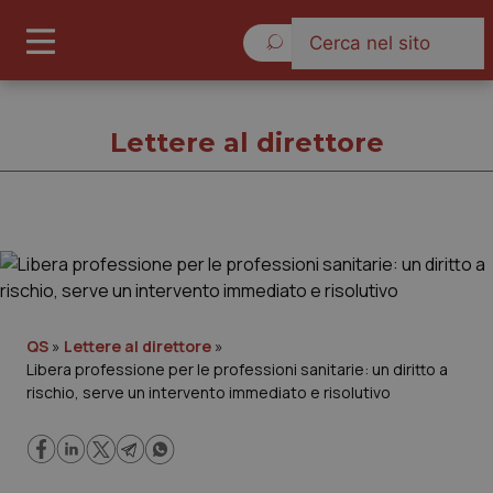
Venerdì 7 Agosto 2026
Lettere al direttore
Lettere al direttore
Cronache
QS
»
Lettere al direttore
»
Libera professione per le professioni sanitarie: un diritto a
Governo e Parlamento
rischio, serve un intervento immediato e risolutivo
Regioni e Asl
Lavoro e Professioni