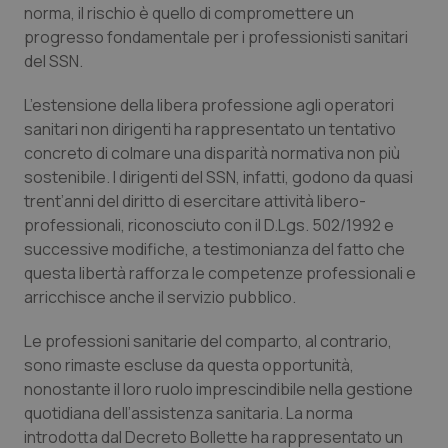
norma, il rischio è quello di compromettere un
Calabria
Asma & BPCO
progresso fondamentale per i professionisti sanitari
del SSN.
Campania
Car-T
L’estensione della libera professione agli operatori
Emilia-Romagna
Colesterolo & coronaropatie
sanitari non dirigenti ha rappresentato un tentativo
concreto di colmare una disparità normativa non più
Friuli Venezia Giulia
Dermatite Atopica
sostenibile. I dirigenti del SSN, infatti, godono da quasi
trent’anni del diritto di esercitare attività libero-
Lazio
Diabete & glucometri
professionali, riconosciuto con il D.Lgs. 502/1992 e
successive modifiche, a testimonianza del fatto che
questa libertà rafforza le competenze professionali e
Liguria
Disturbi dell’umore
arricchisce anche il servizio pubblico.
Lombardia
Dolore
Le professioni sanitarie del comparto, al contrario,
sono rimaste escluse da questa opportunità,
Marche
Donna & Salute
nonostante il loro ruolo imprescindibile nella gestione
quotidiana dell’assistenza sanitaria. La norma
Molise
Epatiti
introdotta dal Decreto Bollette ha rappresentato un