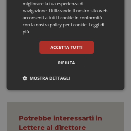
più. L’omissione della norma dal Milleproroghe
migliorare la tua esperienza di
rappresenta una grave lacuna, ma è ancora possibile
navigazione. Utilizzando il nostro sito web
intervenire. Se non ora, quando?
acconsenti a tutti i cookie in conformità
con la nostra policy per i cookie.
Leggi di
Dott. Francesco Macrì
più
S.S. Dietologia e Nutrizione Clinica | Ambulatorio
Centro Disturbi del Comportamento Alimentare
ACCETTA TUTTI
RIFIUTA
11 Dicembre 2024
© Riproduzione riservata
MOSTRA DETTAGLI
Necessari
Statistici
Marketing
Potrebbe interessarti in
Lettere al direttore