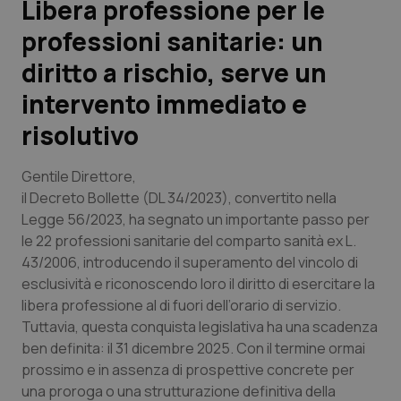
Libera professione per le
professioni sanitarie: un
Scienza e Farmaci
diritto a rischio, serve un
Studi e Analisi
intervento immediato e
risolutivo
Lettere al direttore
Gentile Direttore,
Edizioni Regionali
il Decreto Bollette (DL 34/2023), convertito nella
Legge 56/2023, ha segnato un importante passo per
QS Pro
le 22 professioni sanitarie del comparto sanità ex L.
43/2006, introducendo il superamento del vincolo di
Professionisti Sanitari.AI
esclusività e riconoscendo loro il diritto di esercitare la
libera professione al di fuori dell’orario di servizio.
Abruzzo
QS Pro Gold
Tuttavia, questa conquista legislativa ha una scadenza
ben definita: il 31 dicembre 2025. Con il termine ormai
QS Club
Newsletter
Basilicata
Artrite & artrosi
prossimo e in assenza di prospettive concrete per
una proroga o una strutturazione definitiva della