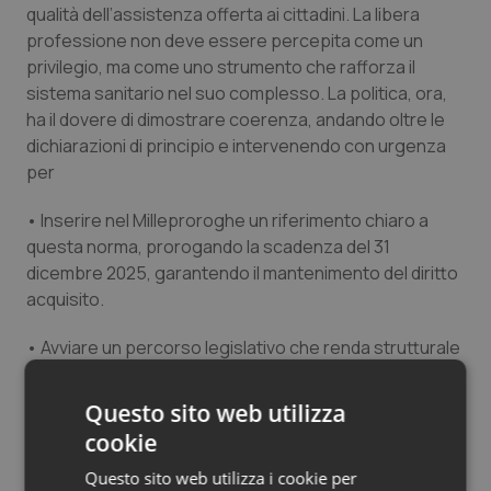
qualità dell’assistenza offerta ai cittadini. La libera
Salute orale & impianti
professione non deve essere percepita come un
privilegio, ma come uno strumento che rafforza il
Sangue & coagulazione
sistema sanitario nel suo complesso. La politica, ora,
ha il dovere di dimostrare coerenza, andando oltre le
Tiroide
dichiarazioni di principio e intervenendo con urgenza
per
Tumore al seno
• Inserire nel Milleproroghe un riferimento chiaro a
questa norma, prorogando la scadenza del 31
Tumore ovarico
dicembre 2025, garantendo il mantenimento del diritto
acquisito.
Tumori del Polmone & Testa Collo
• Avviare un percorso legislativo che renda strutturale
Tumori gastrointestinali
e permanente il diritto alla libera professione per tutte
le professioni sanitarie.
Questo sito web utilizza
Ulcera & Reflusso
cookie
Il tempo stringe e la possibilità di trasformare questa
misura in un diritto consolidato si riduce ogni giorno di
Questo sito web utilizza i cookie per
Vaccini