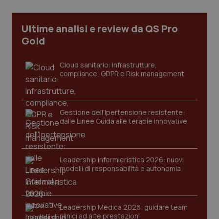
CookieScriptConsent
5 mesi
CookieScript
settim
www.quotidianosanita.it
Ultime analisi e review da QS Pro
Gold
Cloud sanitario: infrastrutture,
compliance, GDPR e Risk management
Gestione dell'Ipertensione resistente:
dalle Linee Guida alle terapie innovative
tracking-sites-ironfish-
www.quotidianosanita.it
4
tracking-enable
settim
2 gior
Leadership Infermieristica 2026: nuovi
modelli di responsabilità e autonomia
tracking-sites-ironfish-
www.quotidianosanita.it
4
session-id
settim
Leadership Medica 2026: guidare team
2 gior
clinici ad alte prestazioni