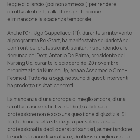
Valle D’Aosta
Oncodermatologia
legge di bilancio (poi non ammessi) per rendere
strutturale il diritto alla libera professione,
Veneto
Oncoematologia
eliminandone la scadenza temporale.
Anche l’On. Ugo Cappellacci (FI), durante un intervento
Oncologia & Nutrizione
al programma Re-Start, ha manifestato solidarietà nei
confronti dei professionisti sanitari, rispondendo alle
Psoriasi & pelle
denunce del Dott. Antonio De Palma, presidente del
Nursing Up, durante lo sciopero del 20 novembre
Quotidiano Cardiologia
organizzato da Nursing Up, Anaao Assomed e Cimo-
Fesmed. Tuttavia, a oggi, nessuno di questi interventi
Quotidiano Chirurgia
ha prodotto risultati concreti.
Quotidiano Oncologia
La mancanza di una proroga o, meglio ancora, di una
strutturazione definitiva del diritto alla libera
professione non è solo una questione di giustizia. Si
Quotidiano Pediatria
tratta di una scelta strategica per valorizzare le
professionalità degli operatori sanitari, aumentandone
Rene & patologie urogenitali
la soddisfazione lavorativa e, di riflesso, migliorando la