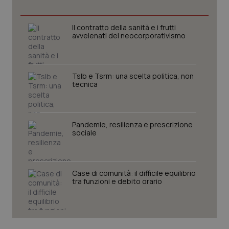
Necessari
Statistici
Marketing
I cookie necessari contribuiscono a rendere fruibile il
Il contratto della sanità e i frutti
sito web abilitandone funzionalità di base quali la
avvelenati del neocorporativismo
navigazione sulle pagine e l'accesso alle aree
protette del sito. Il sito web non è in grado di
funzionare correttamente senza questi cookie.
Nome
Fornitore
/
Dominio
Scaden
Tslb e Tsrm: una scelta politica, non
VISITOR_PRIVACY_METADATA
5 mesi
tecnica
YouTube
settim
.youtube.com
Pandemie, resilienza e prescrizione
sociale
Case di comunità: il difficile equilibrio
tra funzioni e debito orario