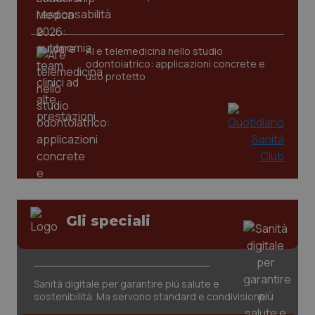
_ga
1 anno
Google LLC
AI e telemedicina nello studio
mes
.quotidianosanita.it
odontoiatrico: applicazioni concrete e
uso protetto
Gli speciali
Sanità digitale per garantire più salute e
sostenibilità. Ma servono standard e condivisione