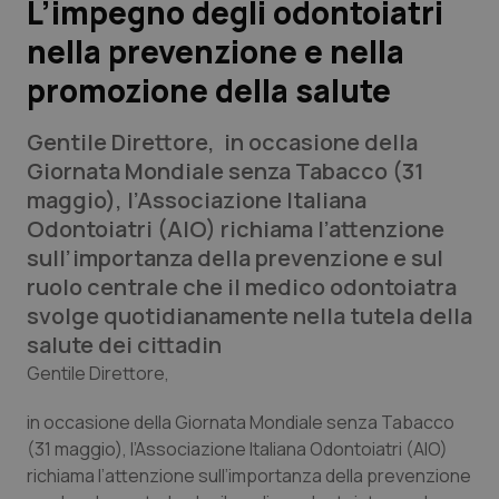
L’impegno degli odontoiatri
nella prevenzione e nella
Scienza e Farmaci
promozione della salute
Studi e Analisi
Gentile Direttore
, in occasione della
Lettere al direttore
Giornata Mondiale senza Tabacco (31
maggio), l’Associazione Italiana
Edizioni Regionali
Odontoiatri (AIO) richiama l’attenzione
sull’importanza della prevenzione e sul
QS Pro
ruolo centrale che il medico odontoiatra
svolge quotidianamente nella tutela della
Professionisti Sanitari.AI
salute dei cittadin
Gentile Direttore
,
Abruzzo
QS Pro Gold
in occasione della Giornata Mondiale senza Tabacco
(31 maggio), l’Associazione Italiana Odontoiatri (AIO)
QS Club
Newsletter
Basilicata
Artrite & artrosi
richiama l’attenzione sull’importanza della prevenzione