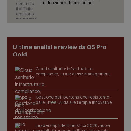
tra funzioni e debito orario
Necessari
Statistici
Marketing
I cookie necessari contribuiscono a rendere fruibile il
sito web abilitandone funzionalità di base quali la
navigazione sulle pagine e l'accesso alle aree
protette del sito. Il sito web non è in grado di
funzionare correttamente senza questi cookie.
Ultime analisi e review da QS Pro
Gold
Nome
Fornitore
/
Dominio
Scaden
VISITOR_PRIVACY_METADATA
5 mesi
YouTube
settim
.youtube.com
Cloud sanitario: infrastrutture,
compliance, GDPR e Risk management
Gestione dell'Ipertensione resistente:
dalle Linee Guida alle terapie innovative
Leadership Infermieristica 2026: nuovi
modelli di responsabilità e autonomia