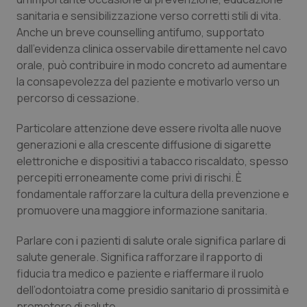
sanitaria e sensibilizzazione verso corretti stili di vita.
Piemonte
HIV
Anche un breve counselling antifumo, supportato
dall’evidenza clinica osservabile direttamente nel cavo
Provincia Autonoma di Bolzano
Infezioni & Febbre
orale, può contribuire in modo concreto ad aumentare
la consapevolezza del paziente e motivarlo verso un
Provincia Autonoma di Trento
Ipertensione & Scompenso
percorso di cessazione.
Particolare attenzione deve essere rivolta alle nuove
Puglia
Malattie rare
generazioni e alla crescente diffusione di sigarette
elettroniche e dispositivi a tabacco riscaldato, spesso
Sardegna
Malattia di Crohn & Rettocolite Ulcerosa
percepiti erroneamente come privi di rischi. È
fondamentale rafforzare la cultura della prevenzione e
Sicilia
Neuroscienze & patologie neurodegenerative
promuovere una maggiore informazione sanitaria.
Toscana
Obesità
Parlare con i pazienti di salute orale significa parlare di
salute generale. Significa rafforzare il rapporto di
Umbria
Oftalmologia
fiducia tra medico e paziente e riaffermare il ruolo
dell’odontoiatra come presidio sanitario di prossimità e
promotore di salute.