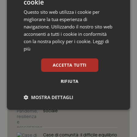
cookie
Salute orale & impianti
Questo sito web utilizza i cookie per
Potrebbe interessarti in
migliorare la tua esperienza di
Sangue & coagulazione
navigazione. Utilizzando il nostro sito web
Lettere al direttore
acconsenti a tutti i cookie in conformità
Tiroide
con la nostra policy per i cookie.
Leggi di
Il contratto della sanità e i frutti
più
avvelenati del neocorporativismo
Tumore al seno
ACCETTA TUTTI
Tumore ovarico
Tslb e Tsrm: una scelta politica, non
RIFIUTA
tecnica
Tumori del Polmone & Testa Collo
MOSTRA DETTAGLI
Tumori gastrointestinali
Pandemie, resilienza e prescrizione
Necessari
Statistici
Marketing
sociale
Ulcera & Reflusso
Vaccini
Case di comunità: il difficile equilibrio