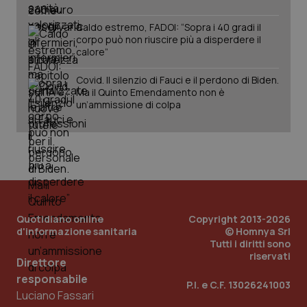
Caldo estremo, FADOI: “Sopra i 40 gradi il
corpo può non riuscire più a disperdere il
calore”
Covid. Il silenzio di Fauci e il perdono di Biden.
Ma il Quinto Emendamento non è
un’ammissione di colpa
PHPSESSID
Sessio
PHP.net
www.quotidianosanita.it
Quotidiano online
Copyright 2013-2026
d'informazione sanitaria
© Homnya Srl
Tutti i diritti sono
riservati
Direttore
responsabile
P.I. e C.F. 13026241003
Luciano Fassari