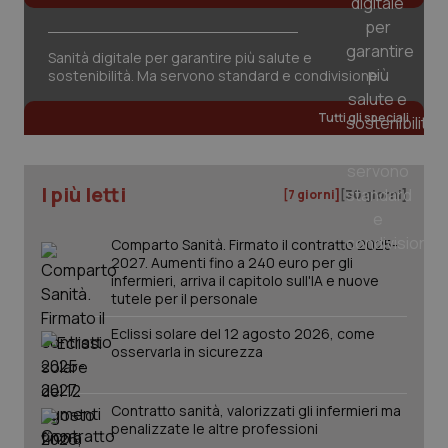
tracking-sites-ironfish-
www.quotidianosanita.it
4
session-id
settim
2 gior
Sanità digitale per garantire più salute e
sostenibilità. Ma servono standard e condivisione
Tutti gli speciali
_ga
1 anno
Google LLC
mes
.quotidianosanita.it
I più letti
[7 giorni]
[30 giorni]
Comparto Sanità. Firmato il contratto 2025-
2027. Aumenti fino a 240 euro per gli
infermieri, arriva il capitolo sull'IA e nuove
tutele per il personale
Eclissi solare del 12 agosto 2026, come
osservarla in sicurezza
Contratto sanità, valorizzati gli infermieri ma
penalizzate le altre professioni