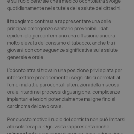
e sul ruolo centrale che il medico odontoiatra svolge
Calabria
Asma & BPCO
quotidianamente nella tutela della salute dei cittadini.
Campania
Car-T
Il tabagismo continua a rappresentare una delle
principali emergenze sanitarie prevenibili. I dati
Emilia-Romagna
Colesterolo & coronaropatie
epidemiologici confermano una diffusione ancora
molto elevata del consumo di tabacco, anche tra i
giovani, con conseguenze significative sulla salute
Friuli Venezia Giulia
Dermatite Atopica
generale e orale.
Lazio
Diabete & glucometri
L’odontoiatra si trova in una posizione privilegiata per
intercettare precocemente i segni clinici correlati al
Liguria
Disturbi dell’umore
fumo: malattie parodontali, alterazioni della mucosa
orale, ritardi nei processi di guarigione, complicanze
Lombardia
Dolore
implantari e lesioni potenzialmente maligne fino al
carcinoma del cavo orale.
Marche
Donna & Salute
Per questo motivo il ruolo del dentista non può limitarsi
alla sola terapia. Ogni visita rappresenta anche
Molise
Epatiti
un’importante occasione di prevenzione, educazione