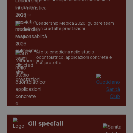
Leadership Medica 2026: guidare team
CookieScriptConsent
5 mesi
CookieScript
clinici ad alte prestazioni
settim
www.quotidianosanita.it
AI e telemedicina nello studio
odontoiatrico: applicazioni concrete e
uso protetto
tracking-sites-ironfish-
www.quotidianosanita.it
4
tracking-enable
settim
2 gior
Gli speciali