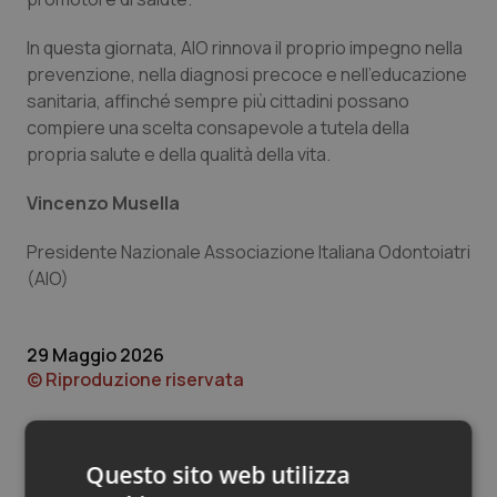
Valle D’Aosta
Oncodermatologia
In questa giornata, AIO rinnova il proprio impegno nella
Veneto
Oncoematologia
prevenzione, nella diagnosi precoce e nell’educazione
sanitaria, affinché sempre più cittadini possano
Oncologia & Nutrizione
compiere una scelta consapevole a tutela della
propria salute e della qualità della vita.
Psoriasi & pelle
Vincenzo Musella
Quotidiano Cardiologia
Presidente Nazionale Associazione Italiana Odontoiatri
(AIO)
Quotidiano Chirurgia
Quotidiano Oncologia
29 Maggio 2026
© Riproduzione riservata
Quotidiano Pediatria
Rene & patologie urogenitali
Questo sito web utilizza