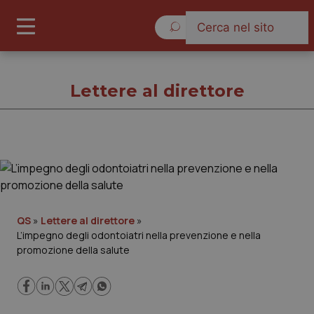
Giovedì 6 Agosto 2026
Lettere al direttore
Lettere al direttore
Cronache
QS
»
Lettere al direttore
»
L’impegno degli odontoiatri nella prevenzione e nella
Governo e Parlamento
promozione della salute
Regioni e Asl
Lavoro e Professioni