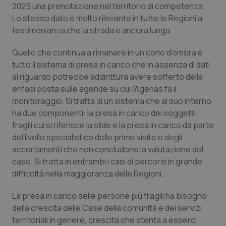
2025 una prenotazione nel territorio di competenza.
Piemonte
HIV
Lo stesso dato è molto rilevante in tutte le Regioni a
testimonianza che la strada è ancora lunga.
Provincia Autonoma di Bolzano
Infezioni & Febbre
Quello che continua a rimanere in un cono d’ombra è
tutto il sistema di presa in carico che in assenza di dati
Provincia Autonoma di Trento
Ipertensione & Scompenso
al riguardo potrebbe addirittura avere sofferto della
enfasi posta sulle agende su cui l’Agenas fa il
Puglia
Malattie rare
monitoraggio. Si tratta di un sistema che al suo interno
ha due componenti: la presa in carico dei soggetti
Sardegna
Malattia di Crohn & Rettocolite Ulcerosa
fragili cui si riferisce la slide e la presa in carico da parte
del livello specialistico delle prime visite e degli
Sicilia
Neuroscienze & patologie neurodegenerative
accertamenti che non concludono la valutazione del
caso. Si tratta in entrambi i casi di percorsi in grande
difficoltà nella maggioranza delle Regioni.
Toscana
Obesità
La presa in carico delle persone più fragili ha bisogno
Umbria
Oftalmologia
della crescita delle Case della comunità e dei servizi
territoriali in genere, crescita che stenta a esserci