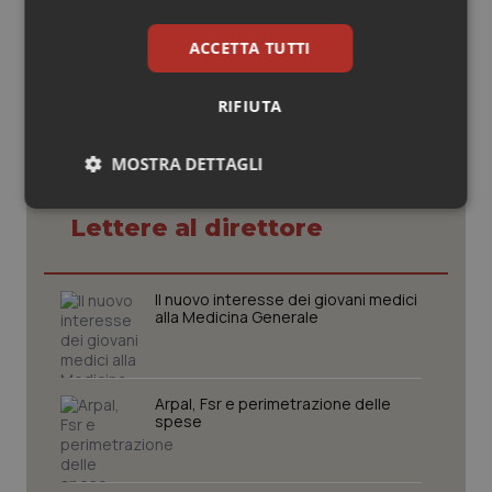
© Riproduzione riservata
ACCETTA TUTTI
RIFIUTA
MOSTRA DETTAGLI
Potrebbe interessarti in
Necessari
Statistici
Marketing
Lettere al direttore
Il nuovo interesse dei giovani medici
alla Medicina Generale
Necessari
Statistici
Marketing
Arpal, Fsr e perimetrazione delle
I cookie necessari contribuiscono a rendere fruibile il
spese
sito web abilitandone funzionalità di base quali la
navigazione sulle pagine e l'accesso alle aree
protette del sito. Il sito web non è in grado di
funzionare correttamente senza questi cookie.