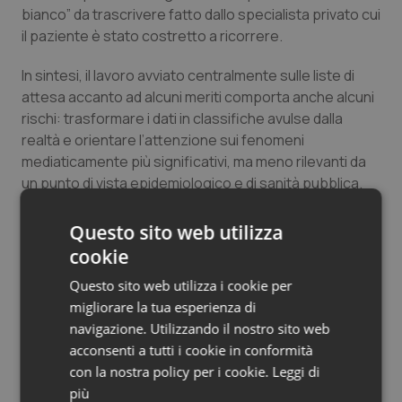
bianco” da trascrivere fatto dallo specialista privato cui
Salute orale & impianti
il paziente è stato costretto a ricorrere.
Sangue & coagulazione
In sintesi, il lavoro avviato centralmente sulle liste di
attesa accanto ad alcuni meriti comporta anche alcuni
Tiroide
rischi: trasformare i dati in classifiche avulse dalla
realtà e orientare l’attenzione sui fenomeni
Tumore al seno
mediaticamente più significativi, ma meno rilevanti da
un punto di vista epidemiologico e di sanità pubblica.
Per molte Regioni quello che la slide dell’Agenas dice (il
Tumore ovarico
sistema conosce e accompagna le persone più fragili)
Questo sito web utilizza
è quasi fantascienza. Starebbe alla politica renderlo
Tumori del Polmone & Testa Collo
cookie
una realtà possibile e all’Agenas dimostrare che non ci
Questo sito web utilizza i cookie per
si sta lavorando o non ci si sta lavorando abbastanza.
Tumori gastrointestinali
migliorare la tua esperienza di
navigazione. Utilizzando il nostro sito web
Claudio Maria Maffei
Ulcera & Reflusso
acconsenti a tutti i cookie in conformità
con la nostra policy per i cookie.
Leggi di
03 Giugno 2026
Vaccini
più