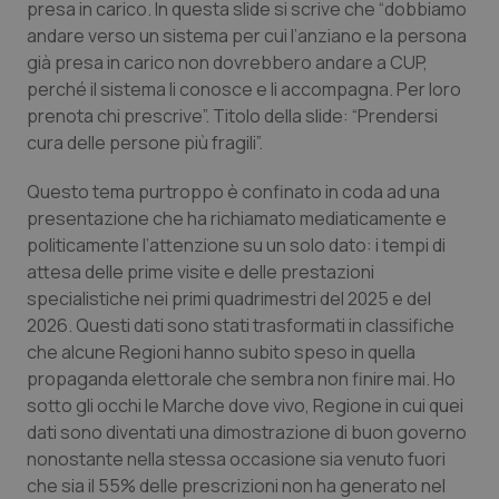
presa in carico. In questa slide si scrive che “dobbiamo
Calabria
Asma & BPCO
andare verso un sistema per cui l’anziano e la persona
già presa in carico non dovrebbero andare a CUP,
Campania
Car-T
perché il sistema li conosce e li accompagna. Per loro
prenota chi prescrive”. Titolo della slide: “Prendersi
Emilia-Romagna
Colesterolo & coronaropatie
cura delle persone più fragili”.
Friuli Venezia Giulia
Dermatite Atopica
Questo tema purtroppo è confinato in coda ad una
presentazione che ha richiamato mediaticamente e
politicamente l’attenzione su un solo dato: i tempi di
Lazio
Diabete & glucometri
attesa delle prime visite e delle prestazioni
specialistiche nei primi quadrimestri del 2025 e del
Liguria
Disturbi dell’umore
2026. Questi dati sono stati trasformati in classifiche
che alcune Regioni hanno subito speso in quella
Lombardia
Dolore
propaganda elettorale che sembra non finire mai. Ho
sotto gli occhi le Marche dove vivo, Regione in cui quei
Marche
Donna & Salute
dati sono diventati una dimostrazione di buon governo
nonostante nella stessa occasione sia venuto fuori
Molise
Epatiti
che sia il 55% delle prescrizioni non ha generato nel