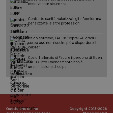
PHPSESSID
Sessio
PHP.net
osservarla in sicurezza
www.quotidianosanita.it
Contratto sanità, valorizzati gli infermieri ma
penalizzate le altre professioni
Caldo estremo, FADOI: “Sopra i 40 gradi il
corpo può non riuscire più a disperdere il
calore”
Covid. Il silenzio di Fauci e il perdono di Biden.
Ma il Quinto Emendamento non è
un’ammissione di colpa
_ga_KM60CM4NPH
.quotidianosanita.it
1 anno
mes
Quotidiano online
Copyright 2013-2026