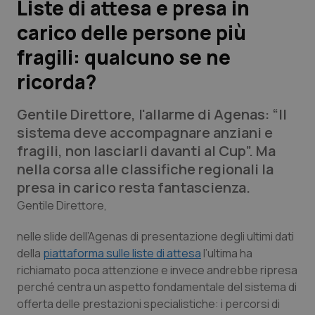
Liste di attesa e presa in
carico delle persone più
Scienza e Farmaci
fragili: qualcuno se ne
Studi e Analisi
ricorda?
Lettere al direttore
Gentile Direttore
, l'allarme di Agenas: “Il
sistema deve accompagnare anziani e
Edizioni Regionali
fragili, non lasciarli davanti al Cup”. Ma
nella corsa alle classifiche regionali la
QS Pro
presa in carico resta fantascienza.
Gentile Direttore
,
Professionisti Sanitari.AI
nelle slide dell’Agenas di presentazione degli ultimi dati
Abruzzo
QS Pro Gold
della
piattaforma sulle liste di attesa
l’ultima ha
richiamato poca attenzione e invece andrebbe ripresa
QS Club
Newsletter
perché centra un aspetto fondamentale del sistema di
Basilicata
Artrite & artrosi
offerta delle prestazioni specialistiche: i percorsi di