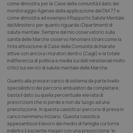
Valle D’Aosta
Oncodermatologia
come dimostra per le Case della comunità il dato del
monitoraggio Agenas della applicazione del DM 77 e
Veneto
Oncoematologia
come dimostra ad esempio il Rapporto Salute Mentale
del Ministero per quanto riguarda i Dipartimenti di
Oncologia & Nutrizione
salute mentale. Sempre dal mio osservatorio sulla
sanità delle Marche osservo fenomeni strani come la
finta attivazione di Case della Comunità dichiarate
Psoriasi & pelle
attive con ancora i muratori dentro (Cagli) e la totale
indifferenza di politica e media sui dati ministeriali molto
Quotidiano Cardiologia
critici sui servizi di salute mentale delle Marche.
Quotidiano Chirurgia
Quanto alla presa in carico di sistema da parte livello
specialistico dei percorsi ambulatori da completare,
Quotidiano Oncologia
basta il dato su quella percentuale elevata di
prescrizioni che si perde e non da’ luogo ad una
Quotidiano Pediatria
prenotazione. In questa casistica i percorsi di presa in
carico nemmeno iniziano. Questa casistica
appesantisce il lavoro dei medici di famiglia cui torna
Rene & patologie urogenitali
indietro il paziente magari con una prescrizione “in