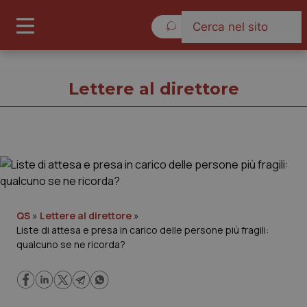
Giovedì 6 Agosto 2026
Lettere al direttore
Lettere al direttore
Cronache
QS
»
Lettere al direttore
»
Liste di attesa e presa in carico delle persone più fragili:
Governo e Parlamento
qualcuno se ne ricorda?
Regioni e Asl
Lavoro e Professioni