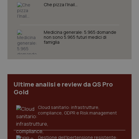
Che pizza l’Inail…
Nome
Fornitore
/
Dominio
Scaden
VISITOR_PRIVACY_METADATA
5 mesi
YouTube
settim
.youtube.com
Medicina generale: 5.965 domande
non sono 5.965 futuri medici di
famiglia
Ultime analisi e review da QS Pro
Gold
Cloud sanitario: infrastrutture,
compliance, GDPR e Risk management
CookieScriptConsent
5 mesi
CookieScript
settim
www.quotidianosanita.it
Gestione dell'Ipertensione resistente: