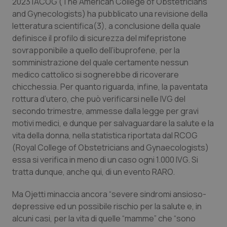
2023 l’ACOG (The American College of Obstetricians
Salute orale & impianti
and Gynecologists) ha pubblicato una revisione della
letteratura scientifica(3), a conclusione della quale
Sangue & coagulazione
definisce il profilo di sicurezza del mifepristone
sovrapponibile a quello dell’ibuprofene, per la
somministrazione del quale certamente nessun
Tiroide
medico cattolico si sognerebbe di ricoverare
chicchessia. Per quanto riguarda, infine, la paventata
Tumore al seno
rottura d’utero, che può verificarsi nelle IVG del
secondo trimestre, ammesse dalla legge per gravi
Tumore ovarico
motivi medici, e dunque per salvaguardare la salute e la
vita della donna, nella statistica riportata dal RCOG
Tumori del Polmone & Testa Collo
(Royal College of Obstetricians and Gynaecologists)
essa si verifica in meno di un caso ogni 1.000 IVG. Si
Tumori gastrointestinali
tratta dunque, anche qui, di un evento RARO.
Ma Ojetti minaccia ancora “severe sindromi ansioso-
Ulcera & Reflusso
depressive ed un possibile rischio per la salute e, in
alcuni casi, per la vita di quelle “mamme” che “sono
Vaccini