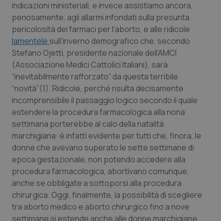
indicazioni ministeriali, e invece assistiamo ancora,
Calabria
Asma & BPCO
penosamente, agli allarmi infondati sulla presunta
pericolosità dei farmaci per l’aborto, e alle ridicole
Campania
Car-T
lamentele
sull’inverno demografico che, secondo
Stefano Ojetti, presidente nazionale dell’AMCI
Emilia-Romagna
Colesterolo & coronaropatie
(Associazione Medici Cattolici Italiani), sarà
“inevitabilmente rafforzato” da questa terribile
Friuli Venezia Giulia
Dermatite Atopica
“novità”(1). Ridicole, perché risulta decisamente
incomprensibile il passaggio logico secondo il quale
Lazio
Diabete & glucometri
estendere la procedura farmacologica alla nona
settimana porterebbe al calo della natalità
Liguria
Disturbi dell’umore
marchigiana: è infatti evidente per tutti che, finora, le
donne che avevano superato le sette settimane di
epoca gestazionale, non potendo accedere alla
Lombardia
Dolore
procedura farmacologica, abortivano comunque,
anche se obbligate a sottoporsi alla procedura
Marche
Donna & Salute
chirurgica. Oggi, finalmente, la possibilità di scegliere
tra aborto medico e aborto chirurgico fino a nove
Molise
Epatiti
settimane si estende anche alle donne marchigiane,