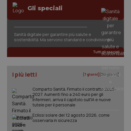
Gli speciali
Sanità digitale per garantire più salute e
sostenibilità. Ma servono standard e condivisione
Tutti gli speciali
I più letti
PHPSESSID
Sessi
PHP.net
[7 giorni]
[30 giorni]
www.quotidianosanita.it
Comparto Sanità. Firmato il contratto 2025-
2027. Aumenti fino a 240 euro per gli
infermieri, arriva il capitolo sull'IA e nuove
tutele per il personale
Eclissi solare del 12 agosto 2026, come
osservarla in sicurezza