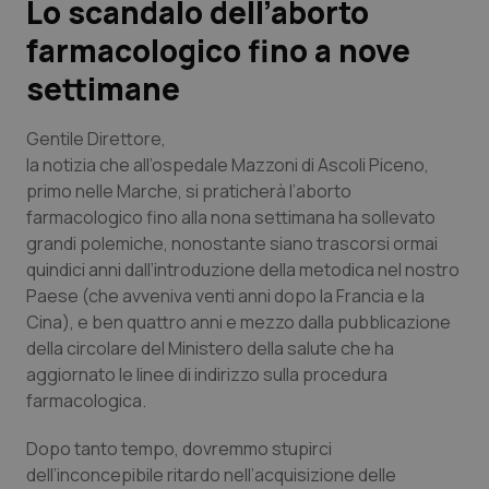
Lo scandalo dell’aborto
farmacologico fino a nove
Scienza e Farmaci
settimane
Studi e Analisi
Gentile Direttore
,
Lettere al direttore
la notizia che all’ospedale Mazzoni di Ascoli Piceno,
primo nelle Marche, si praticherà l’aborto
farmacologico fino alla nona settimana ha sollevato
Edizioni Regionali
grandi polemiche, nonostante siano trascorsi ormai
quindici anni dall’introduzione della metodica nel nostro
QS Pro
Paese (che avveniva venti anni dopo la Francia e la
Cina), e ben quattro anni e mezzo dalla pubblicazione
Professionisti Sanitari.AI
della circolare del Ministero della salute che ha
aggiornato le linee di indirizzo sulla procedura
Abruzzo
QS Pro Gold
farmacologica.
QS Club
Newsletter
Basilicata
Artrite & artrosi
Dopo tanto tempo, dovremmo stupirci
dell’inconcepibile ritardo nell’acquisizione delle