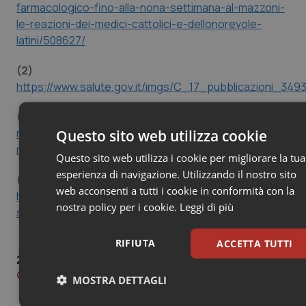
farmacologico-fino-alla-nona-settimana-al-mazzoni-
le-reazioni-dei-medici-cattolici-e-dellonorevole-
latini/508627/
(2)
https://www.salute.gov.it/imgs/C_17_pubblicazioni_3493
(3)
https://www.acog.org/news/news-
releases/2023/02/acog-leads-amicus-brief-calling-
Questo sito web utilizza cookie
mifepristone-conclusively-safe-and-effective
Questo sito web utilizza i cookie per migliorare la tua
esperienza di navigazione. Utilizzando il nostro sito
(4)
web acconsenti a tutti i cookie in conformità con la
https://www.associazionelucacoscioni.it/notizie/comunica
nostra policy per i cookie.
Leggi di più
schillaci-ivg-farmacologica-regime-ambulatoriale
RIFIUTA
ACCETTA TUTTI
20 Gennaio 2025
© Riproduzione riservata
MOSTRA DETTAGLI