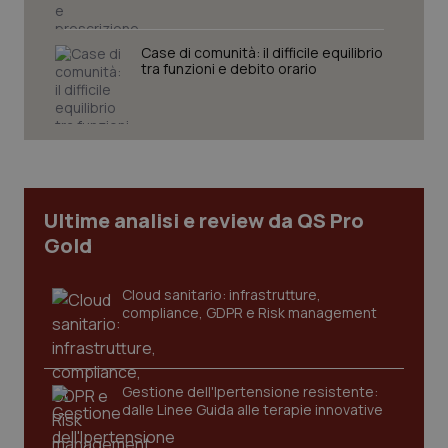
Case di comunità: il difficile equilibrio
tra funzioni e debito orario
CookieScriptConsent
5 mes
CookieScript
setti
www.quotidianosanita.it
Ultime analisi e review da QS Pro
Gold
Cloud sanitario: infrastrutture,
compliance, GDPR e Risk management
Gestione dell'Ipertensione resistente:
dalle Linee Guida alle terapie innovative
tracking-sites-ironfish-
www.quotidianosanita.it
4
tracking-enable
setti
2 gio