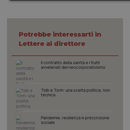
Necessari
Statistici
Marketing
Potrebbe interessarti in
Lettere al direttore
Necessari
Statistici
Marketing
I cookie necessari contribuiscono a rendere fruibile il sito web
abilitandone funzionalità di base quali la navigazione sulle pagine e
l'accesso alle aree protette del sito. Il sito web non è in grado di
Il contratto della sanità e i frutti
funzionare correttamente senza questi cookie.
avvelenati del neocorporativismo
Nome
Fornitore
/
Dominio
Scade
VISITOR_PRIVACY_METADATA
5 mes
YouTube
setti
.youtube.com
Tslb e Tsrm: una scelta politica, non
tecnica
Pandemie, resilienza e prescrizione
sociale