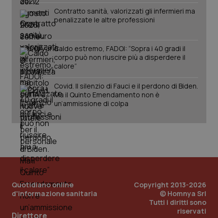
Contratto sanità, valorizzati gli infermieri ma
penalizzate le altre professioni
Caldo estremo, FADOI: “Sopra i 40 gradi il
corpo può non riuscire più a disperdere il
calore”
_ga_KM60CM4NPH
.quotidianosanita.it
1 ann
Covid. Il silenzio di Fauci e il perdono di Biden.
mes
Ma il Quinto Emendamento non è
un’ammissione di colpa
Fornitore
/
Nome
Scadenza
Descrizio
Nome
Dominio
Fornitore
/
Dominio
Scadenza
De
Quotidiano online
Copyright 2013-2026
_ga_0VMQEQKQ1N
VISITOR_INFO1_LIVE
.quotidianosanita.it
1 anno 1
5 mesi 4
Questo
Qu
Google LLC
d'informazione sanitaria
© Homnya Srl
mese
settimane
cookie
im
.youtube.com
Tutti i diritti sono
viene
Yo
riservati
utilizzato
te
Direttore
da Googl
pr