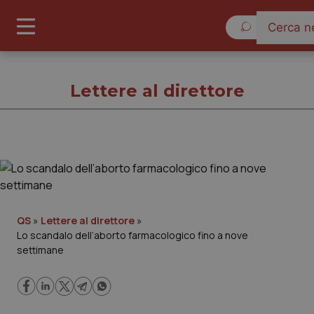
Venerdì 7 Ag
Lettere al direttore
Lettere al direttore
Cronache
QS
»
Lettere al direttore
»
Lo scandalo dell’aborto farmacologico fino a nove
Governo e Parlamento
settimane
Regioni e Asl
Lavoro e Professioni