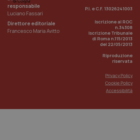
Analytics
de
responsabile
P.I. e C.F. 13026241003
per
vi
Luciano Fassari
mantene
in
lo stato
pu
Iscrizione al ROC
della
de
Direttore editoriale
sessione.
vi
n.34308
Francesco Maria Avitto
we
Iscrizione Tribunale
ut
di Roma n.115/2013
nu
ve
del 22/05/2013
de
Yo
Riproduzione
riservata
__Secure-YNID
.youtube.com
5 mesi 4
Qu
settimane
im
Yo
te
Privacy Policy
pr
Cookie Policy
de
vi
Accessibilità
in
pu
de
vi
we
ut
nu
ve
de
Yo
YSC
Sessione
Qu