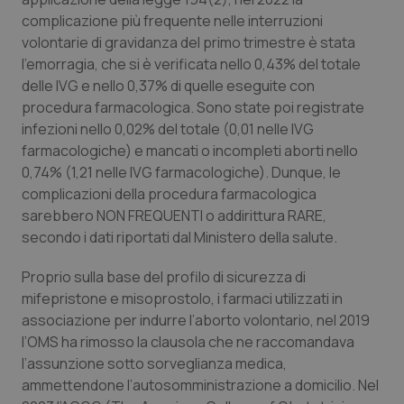
Valle D’Aosta
Oncodermatologia
complicazione più frequente nelle interruzioni
volontarie di gravidanza del primo trimestre è stata
Veneto
Oncoematologia
l’emorragia, che si è verificata nello 0,43% del totale
delle IVG e nello 0,37% di quelle eseguite con
Oncologia & Nutrizione
procedura farmacologica. Sono state poi registrate
infezioni nello 0,02% del totale (0,01 nelle IVG
Psoriasi & pelle
farmacologiche) e mancati o incompleti aborti nello
0,74% (1,21 nelle IVG farmacologiche). Dunque, le
Quotidiano Cardiologia
complicazioni della procedura farmacologica
sarebbero NON FREQUENTI o addirittura RARE,
Quotidiano Chirurgia
secondo i dati riportati dal Ministero della salute.
Proprio sulla base del profilo di sicurezza di
Quotidiano Oncologia
mifepristone e misoprostolo, i farmaci utilizzati in
associazione per indurre l’aborto volontario, nel 2019
Quotidiano Pediatria
l’OMS ha rimosso la clausola che ne raccomandava
l’assunzione sotto sorveglianza medica,
Rene & patologie urogenitali
ammettendone l’autosomministrazione a domicilio. Nel