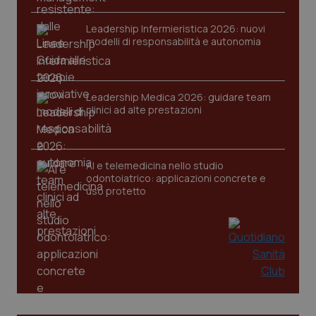
Leadership Infermieristica 2026: nuovi
modelli di responsabilità e autonomia
tracking-sites-ironfish-
www.quotidianosanita.it
4
session-id
setti
2 gio
Leadership Medica 2026: guidare team
clinici ad alte prestazioni
_ga
1 ann
Google LLC
mes
.quotidianosanita.it
AI e telemedicina nello studio
odontoiatrico: applicazioni concrete e
uso protetto