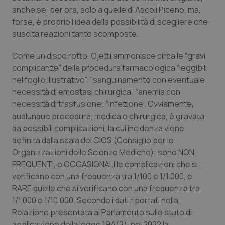
anche se, per ora, solo a quelle di Ascoli Piceno, ma,
Piemonte
HIV
forse, è proprio l’idea della possibilità di scegliere che
suscita reazioni tanto scomposte.
Provincia Autonoma di Bolzano
Infezioni & Febbre
Come un disco rotto, Ojetti ammonisce circa le “gravi
complicanze” della procedura farmacologica “leggibili
Provincia Autonoma di Trento
Ipertensione & Scompenso
nel foglio illustrativo”: “sanguinamento con eventuale
necessità di emostasi chirurgica”, “anemia con
Puglia
Malattie rare
necessità di trasfusione”, “infezione”. Ovviamente,
qualunque procedura, medica o chirurgica, è gravata
Sardegna
Malattia di Crohn & Rettocolite Ulcerosa
da possibili complicazioni, la cui incidenza viene
definita dalla scala del CIOS (Consiglio per le
Sicilia
Neuroscienze & patologie neurodegenerative
Organizzazioni delle Scienze Mediche): sono NON
FREQUENTI, o OCCASIONALI le complicazioni che si
Toscana
Obesità
verificano con una frequenza tra 1/100 e 1/1.000, e
RARE quelle che si verificano con una frequenza tra
Umbria
Oftalmologia
1/1.000 e 1/10.000. Secondo i dati riportati nella
Relazione presentata al Parlamento sullo stato di
applicazione della legge 194(2), nel 2022 la