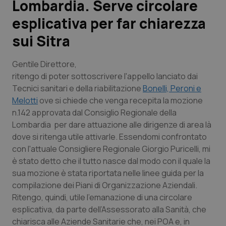
Lombardia. Serve circolare
esplicativa per far chiarezza
Scienza e Farmaci
sui Sitra
Studi e Analisi
Gentile Direttore,
Lettere al direttore
ritengo di poter sottoscrivere l'appello lanciato dai
Tecnici sanitari e della riabilitazione
Bonelli, Peroni e
Melotti
ove si chiede che venga recepita la mozione
Edizioni Regionali
n.142 approvata dal Consiglio Regionale della
Lombardia per dare attuazione alle dirigenze di area là
QS Pro
dove si ritenga utile attivarle. Essendomi confrontato
con l'attuale Consigliere Regionale Giorgio Puricelli, mi
Professionisti Sanitari.AI
è stato detto che il tutto nasce dal modo con il quale la
sua mozione è stata riportata nelle linee guida per la
Abruzzo
QS Pro Gold
compilazione dei Piani di Organizzazione Aziendali.
Ritengo, quindi, utile l’emanazione di una circolare
QS Club
Newsletter
Basilicata
Artrite & artrosi
esplicativa, da parte dell’Assessorato alla Sanità, che
chiarisca alle Aziende Sanitarie che, nei POA e, in