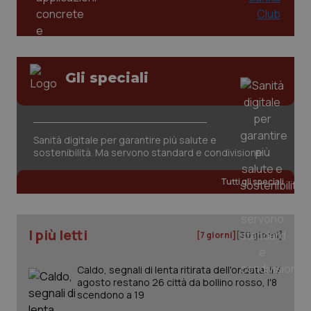
Gli speciali
CookieScriptConsent
5 mesi
CookieScript
settim
www.quotidianosanita.it
Sanità digitale per garantire più salute e
sostenibilità. Ma servono standard e condivisione
Tutti gli speciali
I più letti
[7 giorni]
[30 giorni]
Caldo, segnali di lenta ritirata dell'ondata: il 7
agosto restano 26 città da bollino rosso, l'8
tracking-sites-ironfish-
www.quotidianosanita.it
4
scendono a 19
tracking-enable
settim
2 gior