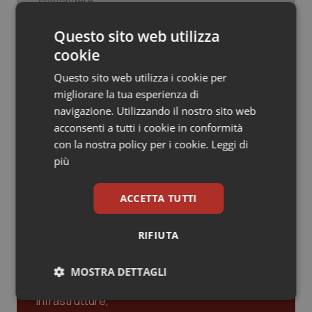
Valle D’Aosta
Oncodermatologia
“Hai la diarrea? Vai alla Casa della
Questo sito web utilizza
Veneto
Oncoematologia
Comunità!” Slogan rischioso per una
giusta campagna promozionale delle
cookie
nuove strutture territoriali.
Oncologia & Nutrizione
Questo sito web utilizza i cookie per
migliorare la tua esperienza di
Il contratto della sanità e i frutti
avvelenati del neocorporativismo
Psoriasi & pelle
navigazione. Utilizzando il nostro sito web
acconsenti a tutti i cookie in conformità
con la nostra policy per i cookie.
Leggi di
Quotidiano Cardiologia
più
Quotidiano Chirurgia
ACCETTA TUTTI
Ultime analisi e review da QS Pro
Quotidiano Oncologia
Gold
RIFIUTA
Quotidiano Pediatria
Cloud sanitario: infrastrutture,
MOSTRA DETTAGLI
compliance, GDPR e Risk management
Rene & patologie urogenitali
Necessari
Statistici
Marketing