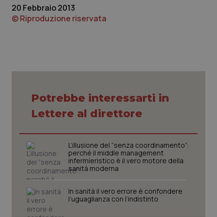
20 Febbraio 2013
Piemonte
HIV
© Riproduzione riservata
Provincia Autonoma di Bolzano
Infezioni & Febbre
Provincia Autonoma di Trento
Ipertensione & Scompenso
Puglia
Malattie rare
Potrebbe interessarti in
Lettere al direttore
Sardegna
Malattia di Crohn & Rettocolite Ulcerosa
Sicilia
Neuroscienze & patologie neurodegenerative
L’illusione del “senza coordinamento”:
perché il middle management
infermieristico è il vero motore della
Toscana
Obesità
sanità moderna
In sanità il vero errore è confondere
Umbria
Oftalmologia
l’uguaglianza con l’indistinto