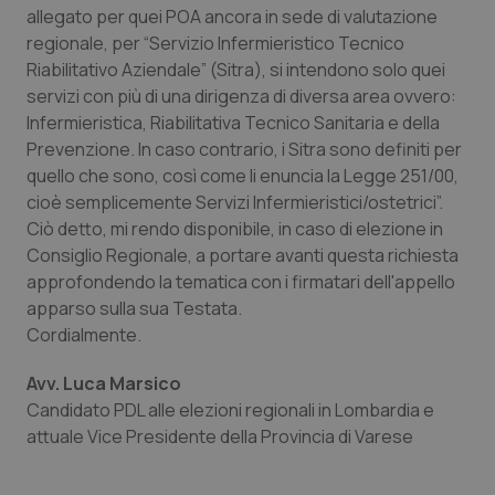
Calabria
Asma & BPCO
allegato per quei POA ancora in sede di valutazione
regionale, per “Servizio Infermieristico Tecnico
Riabilitativo Aziendale” (Sitra), si intendono solo quei
Campania
Car-T
servizi con più di una dirigenza di diversa area ovvero:
Infermieristica, Riabilitativa Tecnico Sanitaria e della
Emilia-Romagna
Colesterolo & coronaropatie
Prevenzione. In caso contrario, i Sitra sono definiti per
quello che sono, così come li enuncia la Legge 251/00,
Friuli Venezia Giulia
Dermatite Atopica
cioè semplicemente Servizi Infermieristici/ostetrici”.
Ciò detto, mi rendo disponibile, in caso di elezione in
Lazio
Diabete & glucometri
Consiglio Regionale, a portare avanti questa richiesta
approfondendo la tematica con i firmatari dell'appello
Liguria
Disturbi dell’umore
apparso sulla sua Testata.
Cordialmente.
Lombardia
Dolore
Avv. Luca Marsico
Candidato PDL alle elezioni regionali in Lombardia e
Marche
Donna & Salute
attuale Vice Presidente della Provincia di Varese
Molise
Epatiti