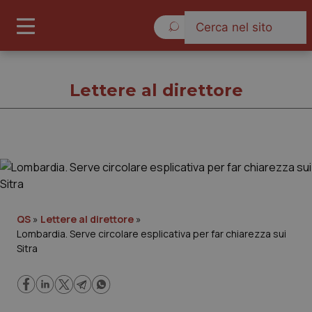
Domenica 9 Agosto 2026
Lettere al direttore
Lettere al direttore
Cronache
QS
»
Lettere al direttore
»
Lombardia. Serve circolare esplicativa per far chiarezza sui
Governo e Parlamento
Sitra
Regioni e Asl
Lavoro e Professioni