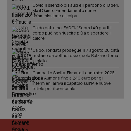
Covid. Il silenzio di Fauci e il perdono di Biden.
Ma il Quinto Emendamento non è
un’ammissione di colpa
tracking-sites-ironfish-
www.quotidianosanita.it
4
session-id
settim
Caldo estremo, FADOI: “Sopra i 40 gradi il
2 gior
corpo può non riuscire più a disperdere il
calore”
Caldo, l’ondata prosegue. Il 7 agosto 26 città
restano da bollino rosso, solo Bolzano torna
_ga
1 anno
Google LLC
mes
in giallo
.quotidianosanita.it
Comparto Sanità. Firmato il contratto 2025-
2027. Aumenti fino a 240 euro per gli
infermieri, arriva il capitolo sull'IA e nuove
tutele per il personale