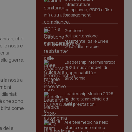
infrastrutture,
compliance, GDPR e Risk
management
Gestione
dell'Ipertensione
anitari, che
resistente: dalle Linee
elle nostre
Guida alle terapie
innovative
crisi
alla guerra,
Leadership Infermieristica
2026: nuovi modelli di
responsabilità e
autonomia
a la nostra
ambini
dilaniati
Leadership Medica 2026:
guidare team clinici ad
tà che sono
alte prestazioni
abilità come
AI e telemedicina nello
studio odontoiatrico:
e delle