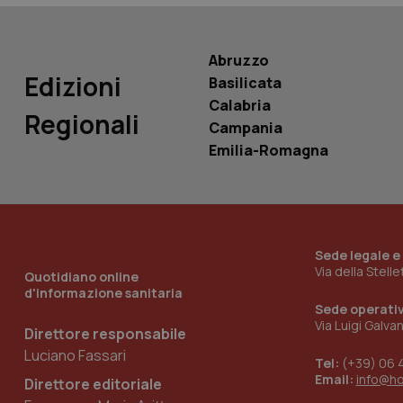
Nome
VISITOR_INFO1_LIV
_ga_0VMQEQKQ1N
Abruzzo
Edizioni
Basilicata
__Secure-YNID
Calabria
Regionali
Campania
Emilia-Romagna
YSC
__Secure-
ROLLOUT_TOKEN
Sede legale e
tracking-sites-
Via della Stell
Quotidiano online
ironfish-tracking-
named-enable
d'informazione sanitaria
Sede operati
Via Luigi Galva
Direttore responsabile
Luciano Fassari
Tel:
(+39) 06 
Email:
info@h
Direttore editoriale