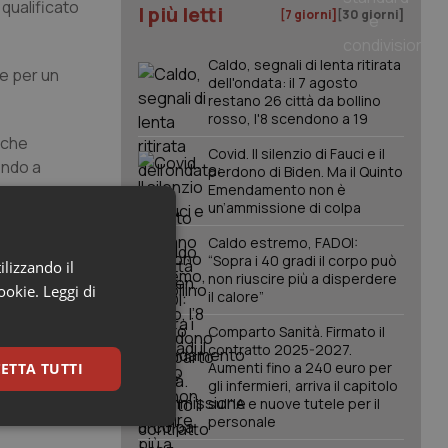
qualificato
I più letti
[7 giorni]
[30 giorni]
Caldo, segnali di lenta ritirata
re per un
dell'ondata: il 7 agosto
restano 26 città da bollino
rosso, l'8 scendono a 19
i che
Covid. Il silenzio di Fauci e il
endo a
perdono di Biden. Ma il Quinto
Emendamento non è
un’ammissione di colpa
Caldo estremo, FADOI:
“Sopra i 40 gradi il corpo può
ilizzando il
lenzio.
non riuscire più a disperdere
cookie.
Leggi di
il calore”
. Rivolgiamo
Comparto Sanità. Firmato il
sto sterminio
contratto 2025-2027.
Aumenti fino a 240 euro per
ETTA TUTTI
 e di umanità
gli infermieri, arriva il capitolo
sull'IA e nuove tutele per il
personale
keting