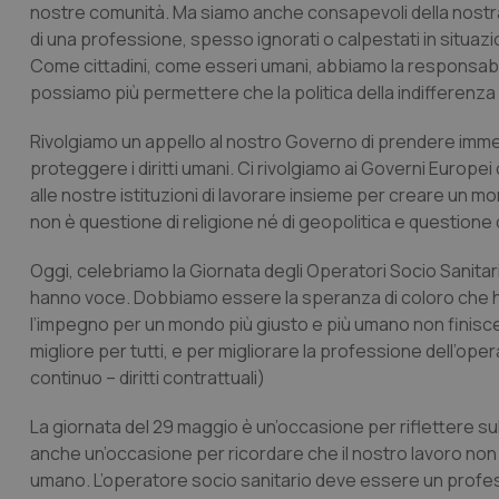
nostre comunità. Ma siamo anche consapevoli della nostra r
di una professione, spesso ignorati o calpestati in situazio
Come cittadini, come esseri umani, abbiamo la responsabili
possiamo più permettere che la politica della indifferenza
Rivolgiamo un appello al nostro Governo di prendere imme
proteggere i diritti umani. Ci rivolgiamo ai Governi Europei
alle nostre istituzioni di lavorare insieme per creare un mo
non è questione di religione né di geopolitica e questione 
Oggi, celebriamo la Giornata degli Operatori Socio Sanita
hanno voce. Dobbiamo essere la speranza di coloro che ha
l’impegno per un mondo più giusto e più umano non finisce
migliore per tutti, e per migliorare la professione dell’ope
continuo – diritti contrattuali)
La giornata del 29 maggio è un’occasione per riflettere su
anche un’occasione per ricordare che il nostro lavoro non
umano. L’operatore socio sanitario deve essere un profess