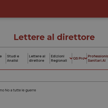
Lettere al direttore
e
Studi e
Lettere al
Edizioni
Professionis
QS Pro
Analisi
direttore
Regionali
Sanitari.AI
mo No a tutte le guerre