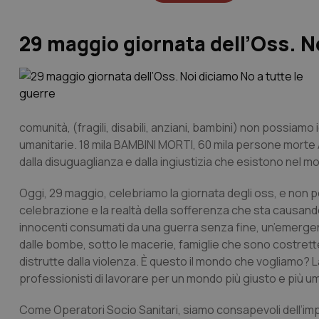
29 maggio giornata dell’Oss. No
comunità, (fragili, disabili, anziani, bambini) non possiamo i
umanitarie. 18 mila BAMBINI MORTI, 60 mila persone morte A G
dalla disuguaglianza e dalla ingiustizia che esistono nel m
Oggi, 29 maggio, celebriamo la giornata degli oss, e non p
celebrazione e la realtà della sofferenza che sta causando
innocenti consumati da una guerra senza fine, un’emergenz
dalle bombe, sotto le macerie, famiglie che sono costrette
distrutte dalla violenza. È questo il mondo che vogliamo? 
professionisti di lavorare per un mondo più giusto e più u
Come Operatori Socio Sanitari, siamo consapevoli dell’impo