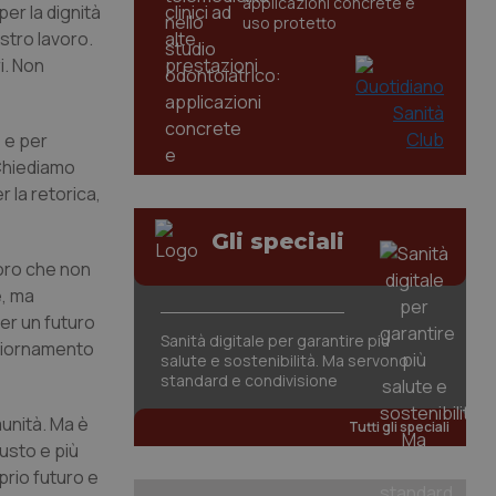
applicazioni concrete e
er la dignità
uso protetto
ostro lavoro.
i. Non
 e per
 Chiediamo
 la retorica,
Gli speciali
loro che non
e, ma
er un futuro
Sanità digitale per garantire più
aggiornamento
salute e sostenibilità. Ma servono
standard e condivisione
munità. Ma è
Tutti gli speciali
usto e più
prio futuro e