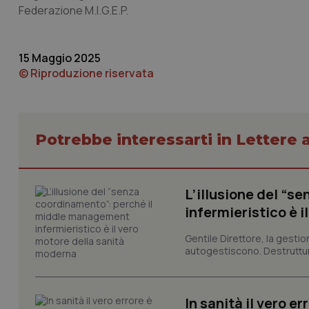
Federazione M.I.G.E.P.
15 Maggio 2025
© Riproduzione riservata
I cookie necessari con
e l'accesso alle aree 
Potrebbe interessarti in Lettere a
Nome
VISITOR_PRIVACY_
L’illusione del “
infermieristico è 
CookieScriptConse
Gentile Direttore, la gestio
autogestiscono. Destruttura
tracking-sites-ironf
tracking-enable
In sanità il vero e