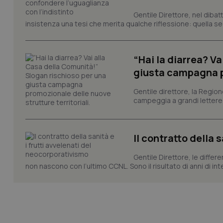
tracking-sites-ironf
Gentile Direttore, nel diba
session-id
insistenza una tesi che merita qualche riflessione: quella se
_ga
“Hai la diarrea? V
giusta campagna pr
Gentile direttore, la Regio
campeggia a grandi lettere ma
PHPSESSID
Il contratto della 
Gentile Direttore, le differ
non nascono con l’ultimo CCNL. Sono il risultato di anni di interv
_ga_KM60CM4NPH
Nome