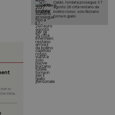
Caldo, l’ondata prosegue. Il 7
agosto 26 città restano da
bollino rosso, solo Bolzano
torna in giallo
igazione sulle pagine
kie.
er memorizzare le
utente per la loro
 dati sul consenso
itiche e
ment
tendo che le loro
ssioni future.
l servizio Cookie-
 non si
erenze di consenso
sario che il banner
che mina...
funzioni
pplicazione per
nonimo.
o