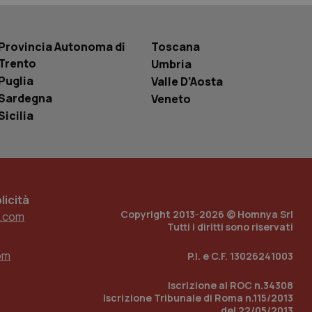
 tenere traccia
i Youtube incorporati
tics per mantenere
tore del sito web sta
Provincia Autonoma di
Toscana
ell'interfaccia di
Trento
Umbria
 tenere traccia
Puglia
Valle D’Aosta
i Youtube incorporati
tore del sito web sta
Sardegna
Veneto
ell'interfaccia di
Sicilia
 tenere traccia
r la gestione
one dell’esperienza
icità
e per abilitare il
Copyright 2013-2026 © Homnya Srl
loggato con identity
.com
Tutti i diritti sono riservati
om
P.I. e C.F. 13026241003
Iscrizione al ROC n.34308
Iscrizione Tribunale di Roma n.115/2013
del 22/05/2013