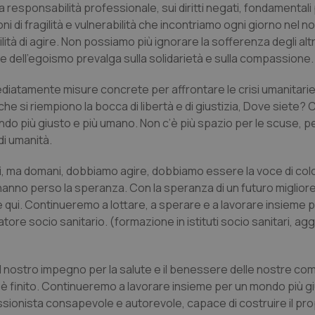
esponsabilità professionale, sui diritti negati, fondamentali p
ni di fragilità e vulnerabilità che incontriamo ogni giorno nel n
tà di agire. Non possiamo più ignorare la sofferenza degli altr
 e dell’egoismo prevalga sulla solidarietà e sulla compassione.
diatamente misure concrete per affrontare le crisi umanitarie
 che si riempiono la bocca di libertà e di giustizia, Dove siete?
ndo più giusto e più umano. Non c’è più spazio per le scuse, per
di umanità.
ri, ma domani, dobbiamo agire, dobbiamo essere la voce di co
nno perso la speranza. Con la speranza di un futuro miglior
 qui. Continueremo a lottare, a sperare e a lavorare insieme p
ratore socio sanitario. (formazione in istituti socio sanitari, 
l nostro impegno per la salute e il benessere delle nostre co
 è finito. Continueremo a lavorare insieme per un mondo più gi
ionista consapevole e autorevole, capace di costruire il pro