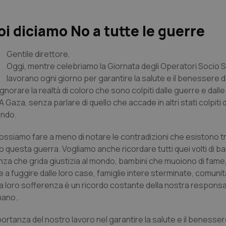
i diciamo No a tutte le guerre
Gentile direttore,
Oggi, mentre celebriamo la Giornata degli Operatori Socio S
lavorano ogni giorno per garantire la salute e il benessere d
gnorare la realtà di coloro che sono colpiti dalle guerre e dalle 
aza, senza parlare di quello che accade in altri stati colpiti d
ondo.
ossiamo fare a meno di notare le contradizioni che esistono tr
 questa guerra. Vogliamo anche ricordare tutti quei volti di b
a che grida giustizia al mondo, bambini che muoiono di fame, 
 a fuggire dalle loro case, famiglie intere sterminate, comuni
La loro sofferenza è un ricordo costante della nostra respons
mano.
rtanza del nostro lavoro nel garantire la salute e il benesser