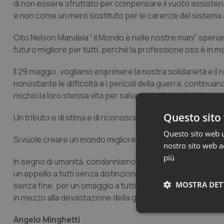
di non essere sfruttato per compensare il vuoto assistenz
e non come un mero sostituto per le carenze del sistema 
Cito Nelson Mandela “ il Mondo è nelle nostre mani” speri
futuro migliore per tutti, perché la professione oss è in m
Il 29 maggio, vogliamo esprimere la nostra solidarietà e il 
nonostante le difficoltà e i pericoli della guerra, continu
rischio la loro stessa vita per salvare quella degli altri e p
Questo sito 
Un tributo e di stima e di riconoscenza a tutti gli operatori 
Questo sito web ut
Si vuole creare un mondo migliore e più umano, dove ogni 
nostro sito web ac
più
In segno di umanità, condanniamo in silenzio questo stermini
un appello a tutti senza distinzione di pensiero, religione
MOSTRA DET
senza fine, per un omaggio a tutti quei sanitari, che con la
in mezzo alla devastazione della guerra.
Neces
Angelo Minghetti