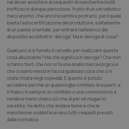
nel dover assistere ai sequestri di mascherine inutili,
Salute orale & impianti
inefficaci e dunque pericolose, frutto di un cervellotico
meccanismo, che ancora sembra protrarsi, per il quale
Sangue & coagulazione
basta l’autocertificazione del produttore, solitamente
di un paese orientale, per entrare nell’elenco dei
Tiroide
dispositivi accettati in “deroga”. Ma in deroga di cosa?
Qualcuno si è fumato il cervello per realizzare questa
Tumore al seno
cosa allucinante? Ma che significa in deroga? Che non
si fanno test, che non si fa una analisi merceologica e
Tumore ovarico
che ci siamo messi in faccia qualsiasi cosa che ci è
stata rifilata negli ospedali. E questo è potuto
Tumori del Polmone & Testa Collo
accadere perché un qualsivoglia comitato di esperti, e
in Italia c’è sempre un comitato o una commissione a
Tumori gastrointestinali
rendere meno chiaro ciò che di per sè magari lo
sarebbe, ha detto che andava bene e che le
Ulcera & Reflusso
mascherine soddisfacevano tutti i requisiti previsti
dalla normativa.
Vaccini