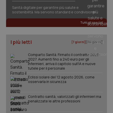
Sanità digitale per garantire più salute e
sostenibilità. Ma servono standard e condivisione
_ga_KM60CM4NPH
.quotidianosanita.it
1 anno
Tutti gli speciali
mes
I più letti
[7 giorni]
[30 giorni]
Comparto Sanità. Firmato il contratto 2025-
2027. Aumenti fino a 240 euro per gli
infermieri, arriva il capitolo sull'IA e nuove
tutele per il personale
Fornitore
/
Nome
Scadenza
Descrizion
Dominio
Nome
Fornitore
/
Dominio
Scadenza
Des
Eclissi solare del 12 agosto 2026, come
_ga_0VMQEQKQ1N
.quotidianosanita.it
1 anno 1
Questo
osservarla in sicurezza
mese
cookie
VISITOR_INFO1_LIVE
5 mesi 4
Que
Google LLC
viene
settimane
imp
.youtube.com
utilizzato
You
da Google
ten
Contratto sanità, valorizzati gli infermieri ma
Analytics
pre
penalizzate le altre professioni
per
del
mantener
vid
lo stato
inco
della
può