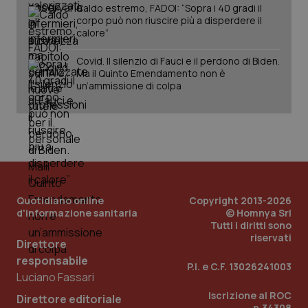
sessione.
Caldo estremo, FADOI: “Sopra i 40 gradi il
det
vis
corpo può non riuscire più a disperdere il
web
calore”
uti
nuo
ver
Covid. Il silenzio di Fauci e il perdono di Biden.
dell
Ma il Quinto Emendamento non è
You
un’ammissione di colpa
__Secure-YNID
.youtube.com
5 mesi 4
Que
settimane
imp
You
ten
pre
del
vid
inco
può
det
vis
Quotidiano online
Copyright 2013-2026
web
uti
d'informazione sanitaria
© Homnya Srl
nuo
Tutti i diritti sono
ver
riservati
dell
Direttore
You
responsabile
P.I. e C.F. 13026241003
YSC
Sessione
Que
Google LLC
Luciano Fassari
imp
.youtube.com
You
Iscrizione al ROC
Direttore editoriale
ten
n.34308
vis