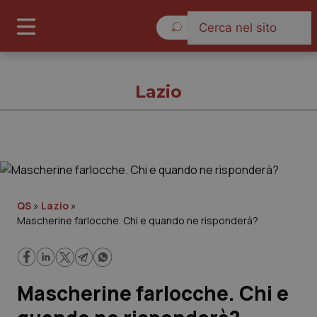
Giovedì 6 Agosto 2026
Lazio
Lazio
Cronache
QS
»
Lazio
»
Mascherine farlocche. Chi e quando ne risponderà?
Governo e Parlamento
Regioni e Asl
Mascherine farlocche. Chi e
Lavoro e Professioni