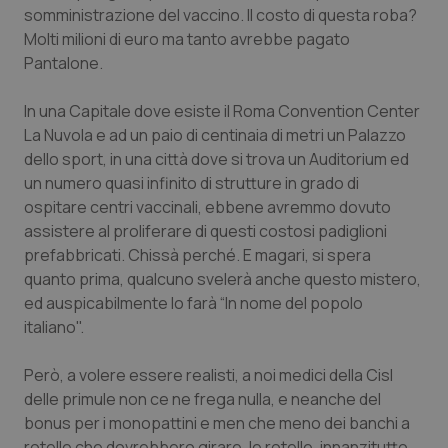
somministrazione del vaccino. Il costo di questa roba?
Piemonte
HIV
Molti milioni di euro ma tanto avrebbe pagato
Pantalone.
Provincia Autonoma di Bolzano
Infezioni & Febbre
In una Capitale dove esiste il Roma Convention Center
La Nuvola e ad un paio di centinaia di metri un Palazzo
Provincia Autonoma di Trento
Ipertensione & Scompenso
dello sport, in una città dove si trova un Auditorium ed
un numero quasi infinito di strutture in grado di
Puglia
Malattie rare
ospitare centri vaccinali, ebbene avremmo dovuto
assistere al proliferare di questi costosi padiglioni
Sardegna
Malattia di Crohn & Rettocolite Ulcerosa
prefabbricati. Chissà perché. E magari, si spera
quanto prima, qualcuno svelerà anche questo mistero,
Sicilia
Neuroscienze & patologie neurodegenerative
ed auspicabilmente lo farà “In nome del popolo
italiano".
Toscana
Obesità
Però, a volere essere realisti, a noi medici della Cisl
Umbria
Oftalmologia
delle primule non ce ne frega nulla, e neanche del
bonus per i monopattini e men che meno dei banchi a
rotelle che dovrebbero girare, le rotelle, innanzitutto