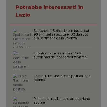
Potrebbe interessarti in
Lazio
CookieScriptConsent
5 mesi
CookieScript
settim
www.quotidianosanita.it
Spallanzani. Settembre in festa: dai
90 anni della nascita e i 30 da Irccs
alla Settimana della Scienza
Il contratto della sanità e i frutti
avvelenati del neocorporativismo
Tslb e Tsrm: una scelta politica, non
tracking-sites-ironfish-
www.quotidianosanita.it
4
tecnica
tracking-enable
settim
2 gior
Pandemie, resilienza e prescrizione
sociale
tracking-sites-ironfish-
www.quotidianosanita.it
4