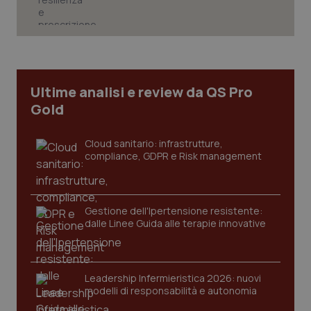
session-id
settim
2 gior
_ga
1 anno
Google LLC
mes
.quotidianosanita.it
Ultime analisi e review da QS Pro
Gold
Cloud sanitario: infrastrutture,
compliance, GDPR e Risk management
Gestione dell'Ipertensione resistente:
dalle Linee Guida alle terapie innovative
Leadership Infermieristica 2026: nuovi
modelli di responsabilità e autonomia