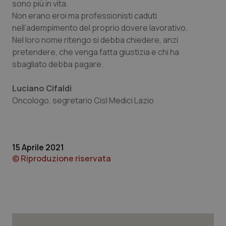
sono più in vita.
Non erano eroi ma professionisti caduti
Necessari
Statistici
Marketing
nell’adempimento del proprio dovere lavorativo.
Nel loro nome ritengo si debba chiedere, anzi
I cookie necessari contribuiscono a rendere fruibile il
sito web abilitandone funzionalità di base quali la
pretendere, che venga fatta giustizia e chi ha
navigazione sulle pagine e l'accesso alle aree
sbagliato debba pagare.
protette del sito. Il sito web non è in grado di
funzionare correttamente senza questi cookie.
Nome
Fornitore
/
Dominio
Scaden
Luciano Cifaldi
Oncologo, segretario Cisl Medici Lazio
VISITOR_PRIVACY_METADATA
5 mesi
YouTube
settim
.youtube.com
15 Aprile 2021
© Riproduzione riservata