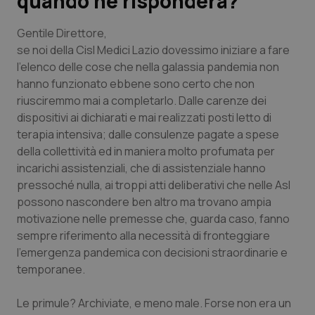
quando ne risponderà?
Scienza e Farmaci
Gentile Direttore,
se noi della Cisl Medici Lazio dovessimo iniziare a fare
l’elenco delle cose che nella galassia pandemia non
Studi e Analisi
hanno funzionato ebbene sono certo che non
riusciremmo mai a completarlo. Dalle carenze dei
Lettere al direttore
dispositivi ai dichiarati e mai realizzati posti letto di
terapia intensiva; dalle consulenze pagate a spese
Edizioni Regionali
della collettività ed in maniera molto profumata per
incarichi assistenziali, che di assistenziale hanno
QS Pro
pressoché nulla, ai troppi atti deliberativi che nelle Asl
possono nascondere ben altro ma trovano ampia
Professionisti Sanitari.AI
motivazione nelle premesse che, guarda caso, fanno
sempre riferimento alla necessità di fronteggiare
Abruzzo
QS Pro Gold
l’emergenza pandemica con decisioni straordinarie e
temporanee.
QS Club
Newsletter
Basilicata
Artrite & artrosi
Le primule? Archiviate, e meno male. Forse non era un