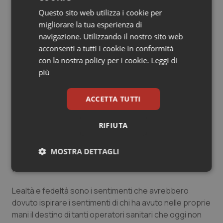
di verificare che le mascherine forniteci fossero
Questo sito web utilizza i cookie per
veramente idonee. Nessuno ci ha risposto, siamo
migliorare la tua esperienza di
rimasti inascoltati.
navigazione. Utilizzando il nostro sito web
acconsenti a tutti i cookie in conformità
Troppe le inaugurazioni da presenziare per trovare il
con la nostra policy per i cookie.
Leggi di
tempo di ascoltarci e rispondere. E allora applausi
più
scroscianti al Settimo Cavalleggeri che oggi non porta
più la divisa blu dell’epopea del Far West. Ma sapeste
ACCETTA TUTTI
quanto fa bene al cuore vederli arrivare nelle loro
divise grigio-verde o rosso-nere ed anziché sentire gli
RIFIUTA
squilli di una tromba li riconosciamo per le fiamme gialle
che portano sul cappello di ordinanza oppure per la
MOSTRA DETTAGLI
granata sormontata dalla fiamma con tredici punte
piegata dal vento.
Necessari
Statistici
Marketing
Lealtà e fedeltà sono i sentimenti che avrebbero
dovuto ispirare i sentimenti di chi ha avuto nelle proprie
mani il destino di tanti operatori sanitari che oggi non