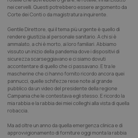
Valle D’Aosta
Oncodermatologia
nei cervelli. Questi potrebbero essere argomento da
Corte dei Conti o da magistratura inquirente.
Veneto
Oncoematologia
Gentile Direttore, qui il tema più urgente è quello di
Oncologia & Nutrizione
rendere giustizia al personale sanitario. A chi si è
ammalato, a chi è morto, ai loro familiari. Abbiamo
Psoriasi & pelle
vissuto un inizio della pandemia dove i dispositivi di
sicurezza scarseggiavano e ci siamo dovuti
Quotidiano Cardiologia
accontentare di quello che ci passavano. E tra le
mascherine che ci hanno fornito ricordo ancora quei
Quotidiano Chirurgia
pannucci, quelle schifezze rese note al grande
pubblico da un video del presidente della regione
Campania che le contestava egli stesso. E ricordo la
Quotidiano Oncologia
mia rabbia e la rabbia dei miei colleghi alla vista di quella
robaccia.
Quotidiano Pediatria
Ma ad oltre un anno da quella emergenza clinica e di
Rene & patologie urogenitali
approvvigionamento di forniture oggi monta la rabbia