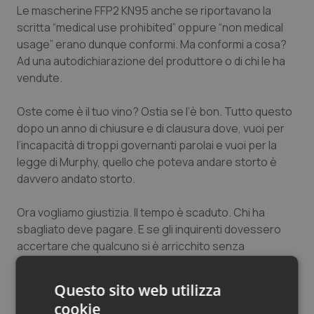
Le mascherine FFP2 KN95 anche se riportavano la
scritta “medical use prohibited” oppure “non medical
usage” erano dunque conformi. Ma conformi a cosa?
Ad una autodichiarazione del produttore o di chi le ha
vendute.
Oste come è il tuo vino? Ostia se l’è bon. Tutto questo
dopo un anno di chiusure e di clausura dove, vuoi per
l’incapacità di troppi governanti parolai e vuoi per la
legge di Murphy, quello che poteva andare storto è
davvero andato storto.
Ora vogliamo giustizia. Il tempo è scaduto. Chi ha
sbagliato deve pagare. E se gli inquirenti dovessero
accertare che qualcuno si è arricchito senza
"sbagliare", ma proprio perché ha seguito i propri
disegni delinquenziali, allora dovrebbe pagare due
Questo sito web utilizza
volte se ciò fosse possibile. Noi della Cisl Medici Lazio,
cookie
ed è tutto pubblico e tutto tracciato, avevamo chiesto