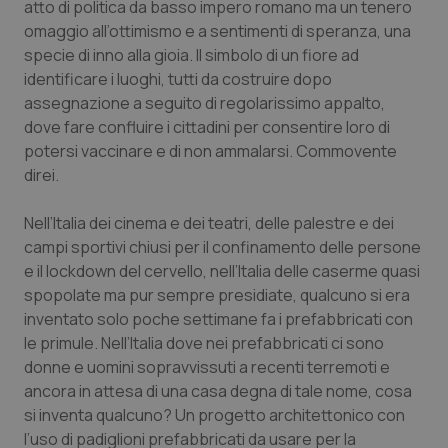
atto di politica da basso impero romano ma un tenero
Calabria
Asma & BPCO
omaggio all’ottimismo e a sentimenti di speranza, una
specie di inno alla gioia. Il simbolo di un fiore ad
Campania
Car-T
identificare i luoghi, tutti da costruire dopo
assegnazione a seguito di regolarissimo appalto,
Emilia-Romagna
Colesterolo & coronaropatie
dove fare confluire i cittadini per consentire loro di
potersi vaccinare e di non ammalarsi. Commovente
Friuli Venezia Giulia
Dermatite Atopica
direi.
Lazio
Diabete & glucometri
Nell’Italia dei cinema e dei teatri, delle palestre e dei
campi sportivi chiusi per il confinamento delle persone
e il lockdown del cervello, nell’Italia delle caserme quasi
Liguria
Disturbi dell’umore
spopolate ma pur sempre presidiate, qualcuno si era
inventato solo poche settimane fa i prefabbricati con
Lombardia
Dolore
le primule. Nell’Italia dove nei prefabbricati ci sono
donne e uomini sopravvissuti a recenti terremoti e
Marche
Donna & Salute
ancora in attesa di una casa degna di tale nome, cosa
si inventa qualcuno? Un progetto architettonico con
Molise
Epatiti
l’uso di padiglioni prefabbricati da usare per la