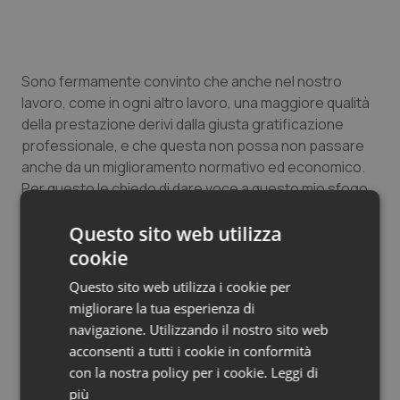
Salute orale & impianti
Sangue & coagulazione
Sono fermamente convinto che anche nel nostro
lavoro, come in ogni altro lavoro, una maggiore qualità
Tiroide
della prestazione derivi dalla giusta gratificazione
professionale, e che questa non possa non passare
Tumore al seno
anche da un miglioramento normativo ed economico.
Per questo le chiedo di dare voce a questo mio sfogo,
Tumore ovarico
che possa arrivare alle orecchie ad oggi sorde di chi
Questo sito web utilizza
può, anche se con ritardo, dare la giusta
Tumori del Polmone & Testa Collo
valorizzazione ai medici che si prendono cura di tutti i
cookie
cittadini nei momenti forse più critici della loro vita.
Questo sito web utilizza i cookie per
Tumori gastrointestinali
migliorare la tua esperienza di
Marcello Savasta
navigazione. Utilizzando il nostro sito web
Medico EST 118 Sicilia
Ulcera & Reflusso
acconsenti a tutti i cookie in conformità
con la nostra policy per i cookie.
Leggi di
Vaccini
più