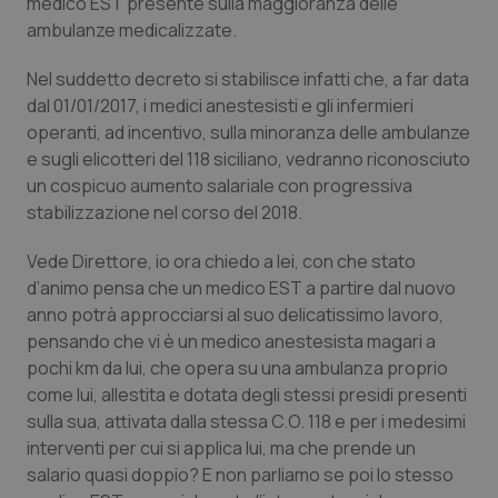
medico EST presente sulla maggioranza delle
Calabria
Asma & BPCO
ambulanze medicalizzate.
Campania
Car-T
Nel suddetto decreto si stabilisce infatti che, a far data
dal 01/01/2017, i medici anestesisti e gli infermieri
Emilia-Romagna
Colesterolo & coronaropatie
operanti, ad incentivo, sulla minoranza delle ambulanze
e sugli elicotteri del 118 siciliano, vedranno riconosciuto
un cospicuo aumento salariale con progressiva
Friuli Venezia Giulia
Dermatite Atopica
stabilizzazione nel corso del 2018.
Lazio
Diabete & glucometri
Vede Direttore, io ora chiedo a lei, con che stato
d’animo pensa che un medico EST a partire dal nuovo
Liguria
Disturbi dell’umore
anno potrà approcciarsi al suo delicatissimo lavoro,
pensando che vi è un medico anestesista magari a
Lombardia
Dolore
pochi km da lui, che opera su una ambulanza proprio
come lui, allestita e dotata degli stessi presidi presenti
Marche
Donna & Salute
sulla sua, attivata dalla stessa C.O. 118 e per i medesimi
interventi per cui si applica lui, ma che prende un
salario quasi doppio? E non parliamo se poi lo stesso
Molise
Epatiti