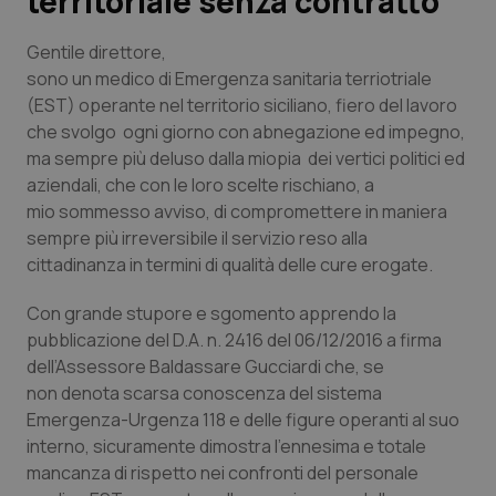
territoriale senza contratto
Scienza e Farmaci
Gentile direttore,
sono un medico di Emergenza sanitaria terriotriale
(EST) operante nel territorio siciliano, fiero del lavoro
Studi e Analisi
che svolgo ogni giorno con abnegazione ed impegno,
ma sempre più deluso dalla miopia dei vertici politici ed
Lettere al direttore
aziendali, che con le loro scelte rischiano, a
mio sommesso avviso, di compromettere in maniera
Edizioni Regionali
sempre più irreversibile il servizio reso alla
cittadinanza in termini di qualità delle cure erogate.
QS Pro
Con grande stupore e sgomento apprendo la
Professionisti Sanitari.AI
pubblicazione del D.A. n. 2416 del 06/12/2016 a firma
dell’Assessore Baldassare Gucciardi che, se
non denota scarsa conoscenza del sistema
Abruzzo
QS Pro Gold
Emergenza-Urgenza 118 e delle figure operanti al suo
interno, sicuramente dimostra l’ennesima e totale
QS Club
Newsletter
Basilicata
Artrite & artrosi
mancanza di rispetto nei confronti del personale