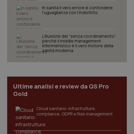
Nome
Fornitore
/
Dominio
Scaden
In sanità il vero errore è confondere
l’uguaglianza con l’indistinto
VISITOR_PRIVACY_METADATA
5 mesi
YouTube
settim
.youtube.com
L’illusione del “senza coordinamento”:
perché il middle management
infermieristico è il vero motore della
sanità moderna
Ultime analisi e review da QS Pro
Gold
Cloud sanitario: infrastrutture,
CookieScriptConsent
5 mesi
CookieScript
compliance, GDPR e Risk management
settim
www.quotidianosanita.it