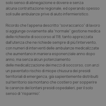
Valle D’Aosta
Oncodermatologia
solo senso di abnegazione e dovere e senza
alcuna contrattazione regionale, ed operando spesso
Veneto
Oncoematologia
soli sulle ambulanze prive di aiuto infermieristico.
Oncologia & Nutrizione
Ricordo che l’appena descritto “sovraccarico” di lavoro
si aggiunge ovviamente alla “normale” gestione medica
delle richieste di soccorso al 118, tanto apprezzata
Psoriasi & pelle
dall’utenza che ne richiede sempre di più l’intervento,
con numeri di interventi delle ambulanze medicalizzate
Quotidiano Cardiologia
che aumentano in maniera esponenziale anno dopo
anno, ma senza alcun potenziamento
Quotidiano Chirurgia
delle medicalizzazione dei mezzi di soccorso, con anzi
un paventato rischio di miope chiusura dei presidi
Quotidiano Oncologia
territoriali di emergenza, già sapientemente distribuiti
sul territorio sia montano che costiero per sopperire
Quotidiano Pediatria
le carenze dei lontani presidi ospedalieri, per il solo
senso di “risparmio”.
Rene & patologie urogenitali