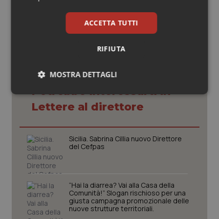
25 Gennaio 2017
© Riproduzione riservata
ACCETTA TUTTI
RIFIUTA
MOSTRA DETTAGLI
Potrebbe interessarti in
Necessari
Statistici
Marketing
Lettere al direttore
Sicilia. Sabrina Cillia nuovo Direttore
del Cefpas
Necessari
Statistici
Marketing
I cookie necessari contribuiscono a rendere fruibile il
“Hai la diarrea? Vai alla Casa della
sito web abilitandone funzionalità di base quali la
Comunità!” Slogan rischioso per una
navigazione sulle pagine e l'accesso alle aree
giusta campagna promozionale delle
protette del sito. Il sito web non è in grado di
nuove strutture territoriali.
funzionare correttamente senza questi cookie.