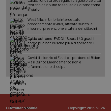
Caldo, l’ondata prosegue. Il 7 agosto 26 città
PHPSESSID
Sessio
PHP.net
restano da bollino rosso, solo Bolzano torna
www.quotidianosanita.it
in giallo
West Nile. In Umbria intercettato
precocemente il virus, attivate subito le
misure di prevenzione a tutela dei cittadini
Caldo estremo, FADOI: “Sopra i 40 gradi il
corpo può non riuscire più a disperdere il
calore”
Covid. Il silenzio di Fauci e il perdono di Biden.
Ma il Quinto Emendamento non è
un’ammissione di colpa
_ga_KM60CM4NPH
.quotidianosanita.it
1 anno
mes
Quotidiano online
Copyright 2013-2026