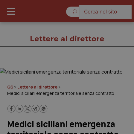
Lunedì 10 Agosto 2026
Lettere al direttore
Lettere al direttore
Cronache
QS
»
Lettere al direttore
»
Medici siciliani emergenza territoriale senza contratto
Governo e Parlamento
Regioni e Asl
Medici siciliani emergenza
Lavoro e Professioni