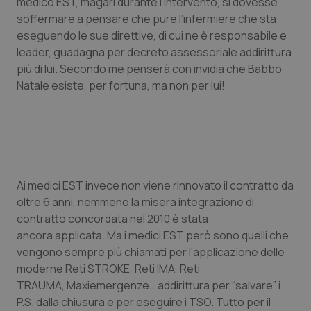
medico EST, magari durante l’intervento, si dovesse
soffermare a pensare che pure l’infermiere che sta
Piemonte
HIV
eseguendo le sue direttive, di cui ne è responsabile e
leader, guadagna per decreto assessoriale addirittura
Provincia Autonoma di Bolzano
Infezioni & Febbre
più di lui. Secondo me penserà con invidia che Babbo
Natale esiste, per fortuna, ma non per lui!
Provincia Autonoma di Trento
Ipertensione & Scompenso
Puglia
Malattie rare
Sardegna
Malattia di Crohn & Rettocolite Ulcerosa
Ai medici EST invece non viene rinnovato il contratto da
oltre 6 anni, nemmeno la misera integrazione di
Sicilia
Neuroscienze & patologie neurodegenerative
contratto concordata nel 2010 è stata
ancora applicata. Ma i medici EST però sono quelli che
Toscana
Obesità
vengono sempre più chiamati per l’applicazione delle
moderne Reti STROKE, Reti IMA, Reti
Umbria
Oftalmologia
TRAUMA, Maxiemergenze… addirittura per “salvare” i
P.S. dalla chiusura e per eseguire i TSO. Tutto per il