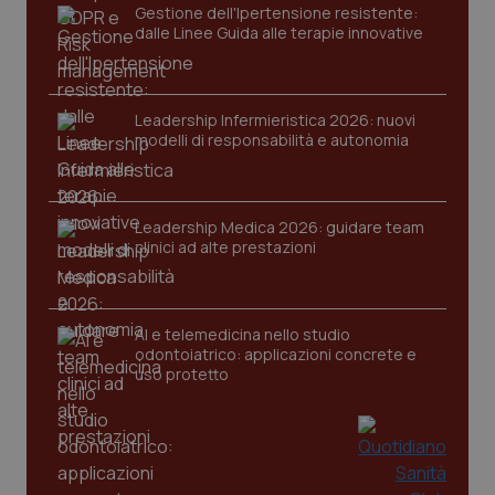
Gestione dell'Ipertensione resistente:
dalle Linee Guida alle terapie innovative
Leadership Infermieristica 2026: nuovi
modelli di responsabilità e autonomia
tracking-sites-ironfish-
www.quotidianosanita.it
4
tracking-enable
settim
2 gior
Leadership Medica 2026: guidare team
clinici ad alte prestazioni
tracking-sites-ironfish-
www.quotidianosanita.it
4
AI e telemedicina nello studio
session-id
settim
2 gior
odontoiatrico: applicazioni concrete e
uso protetto
_ga
1 anno
Google LLC
mes
.quotidianosanita.it