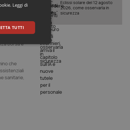
Eclissi solare del 12 agosto
cookie.
Leggi di
2026, come osservarla in
erogazione di
sicurezza
 e
ici precari,
ETTA TUTTI
l numero di
atoria part-
enza borsa e
keting
mmino che
ssistenziali
e sanitarie,
igazione sulle pagine
kie.
er memorizzare le
utente per la loro
 dati sul consenso