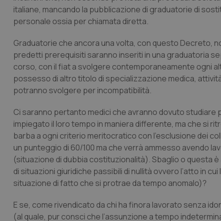
italiane, mancando la pubblicazione di graduatorie di sost
personale ossia per chiamata diretta.
Graduatorie che ancora una volta, con questo Decreto, non
predetti prerequisiti saranno inseriti in una graduatoria s
corso, con il fiat a svolgere contemporaneamente ogni altra 
possesso di altro titolo di specializzazione medica, attività
potranno svolgere per incompatibilità.
Ci saranno pertanto medici che avranno dovuto studiare pe
impiegato il loro tempo in maniera differente, ma che si ri
barba a ogni criterio meritocratico con l’esclusione dei colle
un punteggio di 60/100 ma che verrà ammesso avendo lavora
(situazione di dubbia costituzionalità). Sbaglio o questa è 
di situazioni giuridiche passibili di nullità ovvero l’atto in
situazione di fatto che si protrae da tempo anomalo)?
E se, come rivendicato da chi ha finora lavorato senza idone
(al quale, pur consci che l’assunzione a tempo indetermi