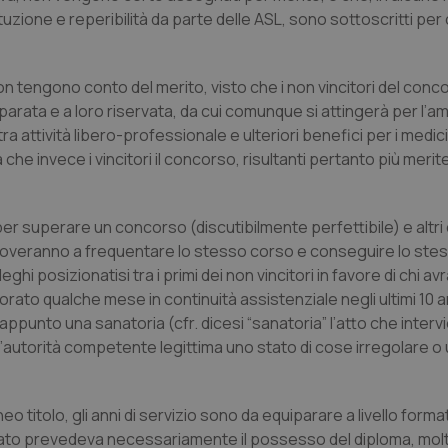
ituzione e reperibilità da parte delle ASL, sono sottoscritti p
 tengono conto del merito, visto che i non vincitori del conco
eparata e a loro riservata, da cui comunque si attingerà per l’a
attività libero-professionale e ulteriori benefici per i medici 
 che invece i vincitori il concorso, risultanti pertanto più merit
r superare un concorso (discutibilmente perfettibile) e altr
troveranno a frequentare lo stesso corso e conseguire lo stess
ghi posizionatisi tra i primi dei non vincitori in favore di chi a
to qualche mese in continuità assistenziale negli ultimi 10 a
appunto una sanatoria (cfr. dicesi “sanatoria” l’atto che interv
 cui l’autorità competente legittima uno stato di cose irregolare o
o titolo, gli anni di servizio sono da equiparare a livello forma
nato prevedeva necessariamente il possesso del diploma, mol