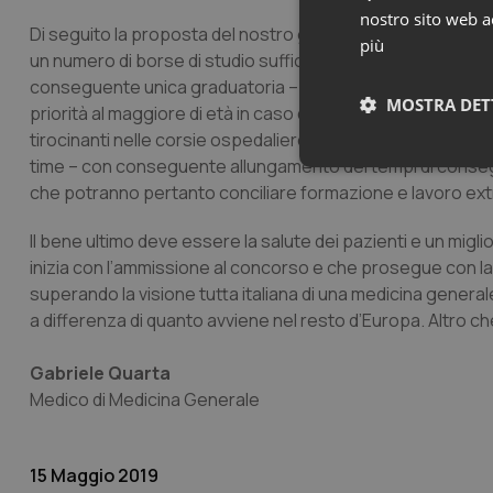
nostro sito web ac
Di seguito la proposta del nostro gruppo di medici: stante l
più
un numero di borse di studio sufficienti a ricoprire l’inter
conseguente unica graduatoria – al concorso con scorrimen
MOSTRA DET
priorità al maggiore di età in caso di eguale punteggio con
tirocinanti nelle corsie ospedaliere, al fine di tutelare la
time – con conseguente allungamento dei tempi di consegui
Neces
che potranno pertanto conciliare formazione e lavoro ext
Il bene ultimo deve essere la salute dei pazienti e un migl
inizia con l’ammissione al concorso e che prosegue con la 
superando la visione tutta italiana di una medicina generale
a differenza di quanto avviene nel resto d’Europa. Altro che “
I cookie necessari con
Gabriele Quarta
e l'accesso alle aree 
Medico di Medicina Generale
Nome
VISITOR_PRIVACY_
15 Maggio 2019