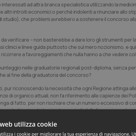
teressati ad altra branca specialistica utilizzando la medici
ri introiti economici o perché indolenti a rinunciare allo sti
 studio), che problemi avrebbero a sostenere il concorso alla p
da verificare – non basterebbe a dare loro gli strumenti per l
si clinici e linee guida piuttosto che sul mero nozionismo, e qu
icorrere a favoreggiamenti che nulla hanno a che vedere col
n punteggio nelle graduatorie regionali post-diploma, senza pen
e al fine della graduatoria del concorso?
tti, pur riconoscendo la necessità che ogni Regione attinga alle 
e di organico attuali, non fa riferimento alle capienze dei Pol
nga di fatto, per non rischiare che un numero eccessivo di corsi
apporto tirocinante/paziente e, quindi, della formazione stess
 modifica avanzata dalla Conferenza delle Regioni sull’abrogaz
web utilizza cookie
alitaria e indiscriminata di circa ulteriori 6000 medici in ecce
ilizza i cookie per migliorare la tua esperienza di navigazione. Ut