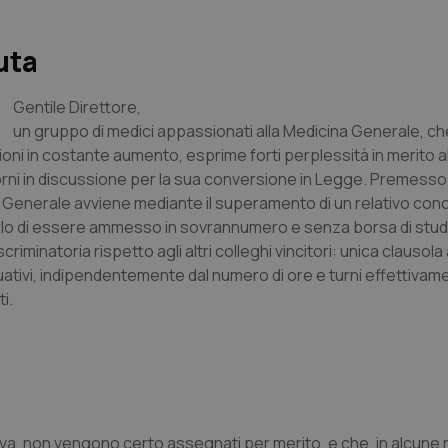
uta
Gentile Direttore,
un gruppo di medici appassionati alla Medicina Generale, ch
ni in costante aumento, esprime forti perplessità in merito all
orni in discussione per la sua conversione in Legge. Premesso
 Generale avviene mediante il superamento di un relativo conco
o di essere ammesso in sovrannumero e senza borsa di studi
minatoria rispetto agli altri colleghi vincitori: unica clausola
ativi, indipendentemente dal numero di ore e turni effettivame
i.
va, non vengono certo assegnati per merito, e che, in alcune 