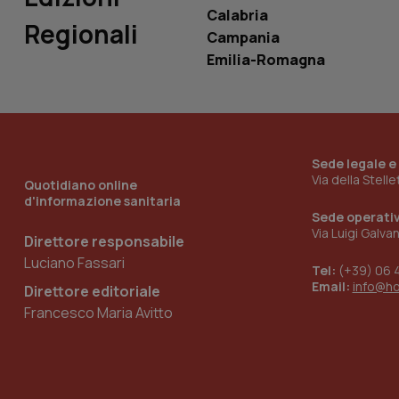
Calabria
tracking-sites-
Regionali
ironfish-tracking-
Campania
named-enable
Emilia-Romagna
Sede legale e
Via della Stell
Quotidiano online
d'informazione sanitaria
Sede operati
Via Luigi Galva
Direttore responsabile
Luciano Fassari
Tel:
(+39) 06 
Email:
info@h
Direttore editoriale
Francesco Maria Avitto