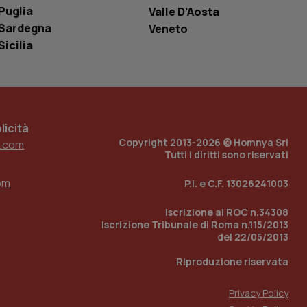
Puglia
Valle D’Aosta
e per abilitare il
loggato con identity
Sardegna
Veneto
Sicilia
icità
Copyright 2013-2026 © Homnya Srl
.com
Tutti i diritti sono riservati
om
P.I. e C.F. 13026241003
Iscrizione al ROC n.34308
Iscrizione Tribunale di Roma n.115/2013
del 22/05/2013
Riproduzione riservata
Privacy Policy