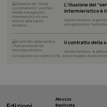
L’illusione del “
infermieristico è 
_ga_KM60CM4NPH
Gentile Direttore, la gestio
autogestiscono. Destruttura
Nome
Il contratto della 
Nome
VISITOR_INFO1_LIV
_ga_0VMQEQKQ1N
Gentile Direttore, le differ
non nascono con l’ultimo CCNL. Sono il risultato di anni di interv
__Secure-YNID
YSC
__Secure-
Abruzzo
ROLLOUT_TOKEN
Edizioni
Basilicata