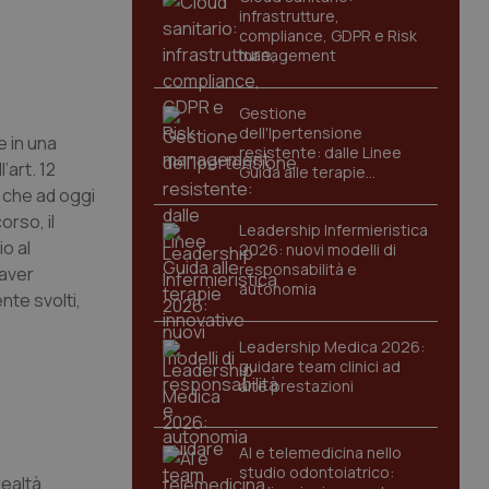
infrastrutture,
compliance, GDPR e Risk
management
Gestione
dell'Ipertensione
e in una
resistente: dalle Linee
’art. 12
Guida alle terapie
innovative
 che ad oggi
rso, il
Leadership Infermieristica
o al
2026: nuovi modelli di
responsabilità e
 aver
autonomia
nte svolti,
Leadership Medica 2026:
guidare team clinici ad
alte prestazioni
AI e telemedicina nello
studio odontoiatrico:
realtà