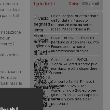
I più letti
na generale
[7 giorni]
[30 giorni]
pendio degli
ari di tutti
Caldo, segnali di lenta ritirata
dell'ondata: il 7 agosto
restano 26 città da bollino
rosso, l'8 scendono a 19
a risoluzione
indi un
Covid. Il silenzio di Fauci e il
perdono di Biden. Ma il Quinto
 merito?
Emendamento non è
un’ammissione di colpa
alizzazioni,
Caldo estremo, FADOI:
“Sopra i 40 gradi il corpo può
non riuscire più a disperdere
iscrizioni in
il calore”
i Formativi
Comparto Sanità. Firmato il
sti intasi le
contratto 2025-2027.
a; ciò
Aumenti fino a 240 euro per
ione di ogni
gli infermieri, arriva il capitolo
sull'IA e nuove tutele per il
sso nei
personale
ilizzando il