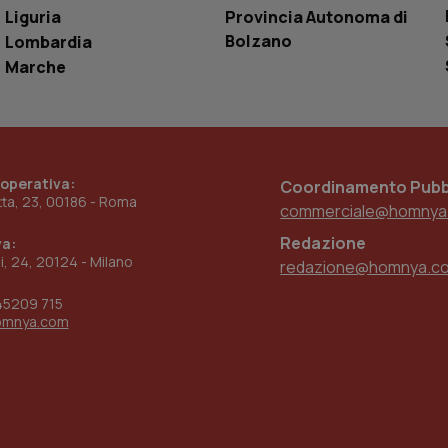
Liguria
Provincia Autonoma di
www.quotidianosanita.it
4
Questo cookie è impostato dall'applicazion
settimane
sistema di tracking solo in caso di utenti 
Bolzano
Lombardia
2 giorni
provider WelfareLink.
Marche
 operativa:
Coordinamento Pubbl
etta, 23, 00186 - Roma
commerciale@homnya
Redazione
va:
ni, 24, 20124 - Milano
redazione@homnya.c
45209 715
omnya.com