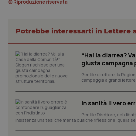
© Riproduzione riservata
CookieScriptConse
Potrebbe interessarti in Lettere a
tracking-sites-ironf
tracking-enable
“Hai la diarrea? V
tracking-sites-ironf
giusta campagna pr
session-id
Gentile direttore, la Regio
_ga
campeggia a grandi lettere ma
In sanità il vero e
Gentile Direttore, nel diba
insistenza una tesi che merita qualche riflessione: quella se
PHPSESSID