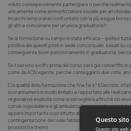
voluto consapevolmente partecipare o perché realmente in
unicamente come ammortizzatore sociale per arrotondare alt
incarichi temporanei confrontato con la più esigua borsa di
gli altri e concorrere per un’unica graduatoria?
Se la formazione su campo è stata efficace – ipotesi tutta 
positiva dei quesiti posti in sede concorsuale, basati su ca
conseguente buon posizionamento in graduatoria, senza r
Se il servizio svolto prima del corso sarà già convertito i
come da ACN vigente, perché conteggiarlo due volte, anch
E la qualità della formazione che fine farà? Il Decreto, infa
sovrannumero in modo limitato e rapportato alle reali carenz
regionali né esplicita come si sorveglierà affinché ciò avve
corsie ospedaliere e gli ambulatori con carente cura del r
appare importante soprattutto alla luce della proposta di
Questo sito 
contingentazione del reale fabbisogno e sull’ammissione tot
prossimi tre trienni.
Questo sito web ut