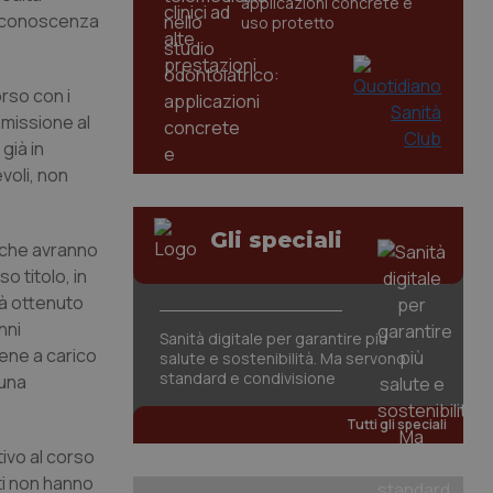
applicazioni concrete e
er conoscenza
uso protetto
rso con i
mmissione al
già in
evoli, non
Gli speciali
i che avranno
o titolo, in
vrà ottenuto
nni
Sanità digitale per garantire più
iene a carico
salute e sostenibilità. Ma servono
standard e condivisione
 una
Tutti gli speciali
tivo al corso
ti non hanno