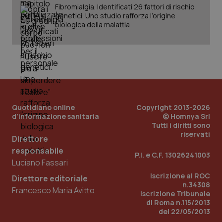
Fibromialgia. Identificati 26 fattori di rischio
genetici. Uno studio rafforza l’origine
biologica della malattia
PHPSESSID
Sessio
PHP.net
www.quotidianosanita.it
Quotidiano online
Copyright 2013-2026
d'informazione sanitaria
© Homnya Srl
Tutti i diritti sono
riservati
Direttore
responsabile
P.I. e C.F. 13026241003
Luciano Fassari
Iscrizione al ROC
Direttore editoriale
n.34308
Francesco Maria Avitto
Iscrizione Tribunale
di Roma n.115/2013
del 22/05/2013