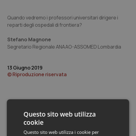
Valle D’Aosta
Oncodermatologia
Veneto
Oncoematologia
Quando vedremo i professori universitari dirigere i
reparti degli ospedali di frontiera?
Oncologia & Nutrizione
Stefano Magnone
Segretario Regionale ANAAO-ASSOMED Lombardia
Psoriasi & pelle
Quotidiano Cardiologia
13 Giugno 2019
© Riproduzione riservata
Quotidiano Chirurgia
Quotidiano Oncologia
Quotidiano Pediatria
Questo sito web utilizza
cookie
Potrebbe interessarti in
Rene & patologie urogenitali
Questo sito web utilizza i cookie per
Lettere al direttore