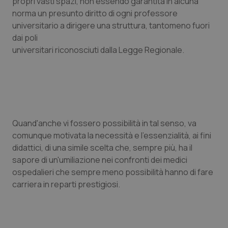
propri vasti spazi, non essendo garantita in alcuna
norma un presunto diritto di ogni professore
Piemonte
HIV
universitario a dirigere una struttura, tantomeno fuori
dai poli
Provincia Autonoma di Bolzano
Infezioni & Febbre
universitari riconosciuti dalla Legge Regionale.
Provincia Autonoma di Trento
Ipertensione & Scompenso
Puglia
Malattie rare
Quand'anche vi fossero possibilità in tal senso, va
Sardegna
Malattia di Crohn & Rettocolite Ulcerosa
comunque motivata la necessità e l'essenzialità, ai fini
didattici, di una simile scelta che, sempre più, ha il
Sicilia
Neuroscienze & patologie neurodegenerative
sapore di un'umiliazione nei confronti dei medici
ospedalieri che sempre meno possibilità hanno di fare
Toscana
Obesità
carriera in reparti prestigiosi.
Umbria
Oftalmologia