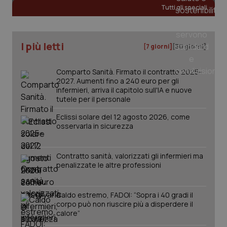
Tutti gli speciali
_ga
1 anno
Google LLC
mes
.quotidianosanita.it
I più letti
[7 giorni]
[30 giorni]
Comparto Sanità. Firmato il contratto 2025-
2027. Aumenti fino a 240 euro per gli
infermieri, arriva il capitolo sull'IA e nuove
tutele per il personale
Eclissi solare del 12 agosto 2026, come
osservarla in sicurezza
Contratto sanità, valorizzati gli infermieri ma
penalizzate le altre professioni
Caldo estremo, FADOI: “Sopra i 40 gradi il
corpo può non riuscire più a disperdere il
calore”