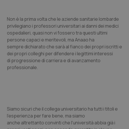
Calabria
Asma & BPCO
Non è la prima volta che le aziende sanitarie lombarde
Campania
Car-T
privilegiano i professori universitari ai danni dei medici
ospedalieri, quasi non vi fossero tra questi ultimi
Emilia-Romagna
Colesterolo & coronaropatie
persone capaci e meritevoli, ma Anaao ha
sempre dichiarato che sarà al fianco dei propri iscritti e
Friuli Venezia Giulia
Dermatite Atopica
dei propri colleghi per difendere i legittimi interessi
di progressione di carriera e di avanzamento
Lazio
Diabete & glucometri
professionale.
Liguria
Disturbi dell’umore
Lombardia
Dolore
Siamo sicuri che il collega universitario ha tutti i titoli e
Marche
Donna & Salute
l'esperienza per fare bene, ma siamo
anche altrettanto convinti che l'università abbia già i
Molise
Epatiti