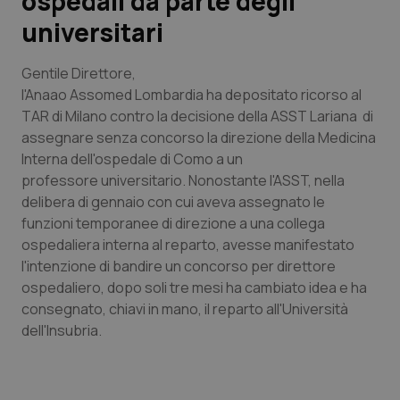
ospedali da parte degli
universitari
Scienza e Farmaci
Gentile Direttore
,
Studi e Analisi
l'Anaao Assomed Lombardia ha depositato ricorso al
TAR di Milano contro la decisione della ASST Lariana di
Lettere al direttore
assegnare senza concorso la direzione della Medicina
Interna dell'ospedale di Como a un
Edizioni Regionali
professore universitario. Nonostante l'ASST, nella
delibera di gennaio con cui aveva assegnato le
funzioni temporanee di direzione a una collega
QS Pro
ospedaliera interna al reparto, avesse manifestato
l'intenzione di bandire un concorso per direttore
Professionisti Sanitari.AI
ospedaliero, dopo soli tre mesi ha cambiato idea e ha
consegnato, chiavi in mano, il reparto all'Università
Abruzzo
QS Pro Gold
dell'Insubria.
QS Club
Newsletter
Basilicata
Artrite & artrosi