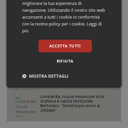
migliorare la tua esperienza di
Salute orale & impianti
navigazione. Utilizzando il nostro sito web
acconsenti a tutti i cookie in conformità
Che pizza l’Inail…
Sangue & coagulazione
con la nostra policy per i cookie.
Leggi di
più
Tiroide
Medicina generale: 5.965 domande
ACCETTA TUTTI
non sono 5.965 futuri medici di
Tumore al seno
famiglia
RIFIUTA
Tumore ovarico
Carcere e dipendenze, il rischio di
trasformare le comunità terapeutiche
MOSTRA DETTAGLI
in luoghi di custodia
Tumori del Polmone & Testa Collo
Necessari
Statistici
Marketing
Tumori gastrointestinali
Lombardia, nuove misure per liste
d’attesa e sanità territoriale.
Bertolaso: “Sistema più vicino ai
Ulcera & Reflusso
cittadini”
Vaccini