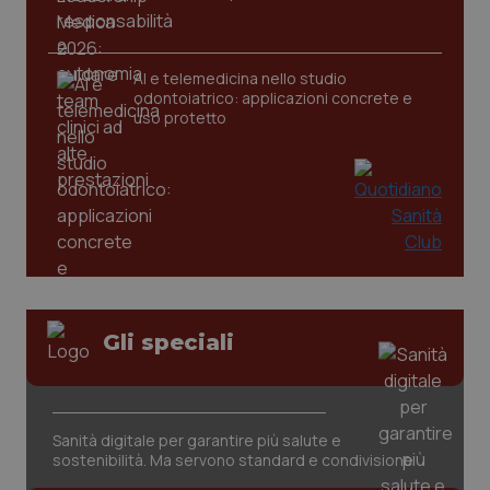
CookieScriptConsent
5 mesi
CookieScript
settim
www.quotidianosanita.it
AI e telemedicina nello studio
odontoiatrico: applicazioni concrete e
uso protetto
tracking-sites-ironfish-
www.quotidianosanita.it
4
tracking-enable
settim
Gli speciali
2 gior
Sanità digitale per garantire più salute e
tracking-sites-ironfish-
www.quotidianosanita.it
4
session-id
settim
sostenibilità. Ma servono standard e condivisione
2 gior