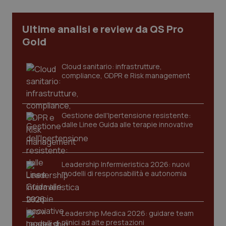
Necessari
Statistici
Marketing
I cookie necessari contribuiscono a rendere fruibile il
Ultime analisi e review da QS Pro
sito web abilitandone funzionalità di base quali la
navigazione sulle pagine e l'accesso alle aree
Gold
protette del sito. Il sito web non è in grado di
funzionare correttamente senza questi cookie.
Cloud sanitario: infrastrutture,
Nome
Fornitore
/
Dominio
Scaden
compliance, GDPR e Risk management
VISITOR_PRIVACY_METADATA
5 mesi
YouTube
settim
.youtube.com
Gestione dell'Ipertensione resistente:
dalle Linee Guida alle terapie innovative
Leadership Infermieristica 2026: nuovi
modelli di responsabilità e autonomia
Leadership Medica 2026: guidare team
clinici ad alte prestazioni