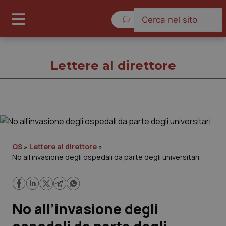
Giovedì 6 Agosto 2026
Lettere al direttore
Lettere al direttore
Cronache
QS
»
Lettere al direttore
»
No all’invasione degli ospedali da parte degli universitari
Governo e Parlamento
Regioni e Asl
No all’invasione degli
Lavoro e Professioni