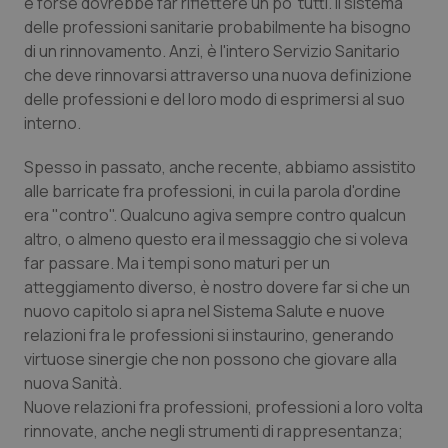
e forse dovrebbe far riflettere un po' tutti. Il sistema
Calabria
Asma & BPCO
delle professioni sanitarie probabilmente ha bisogno
di un rinnovamento. Anzi, è l'intero Servizio Sanitario
Campania
Car-T
che deve rinnovarsi attraverso una nuova definizione
delle professioni e del loro modo di esprimersi al suo
Emilia-Romagna
Colesterolo & coronaropatie
interno.
Spesso in passato, anche recente, abbiamo assistito
Friuli Venezia Giulia
Dermatite Atopica
alle barricate fra professioni, in cui la parola d'ordine
era "contro". Qualcuno agiva sempre contro qualcun
Lazio
Diabete & glucometri
altro, o almeno questo era il messaggio che si voleva
far passare. Ma i tempi sono maturi per un
Liguria
Disturbi dell’umore
atteggiamento diverso, è nostro dovere far si che un
nuovo capitolo si apra nel Sistema Salute e nuove
Lombardia
Dolore
relazioni fra le professioni si instaurino, generando
virtuose sinergie che non possono che giovare alla
Marche
Donna & Salute
nuova Sanità.
Nuove relazioni fra professioni, professioni a loro volta
Molise
Epatiti
rinnovate, anche negli strumenti di rappresentanza;