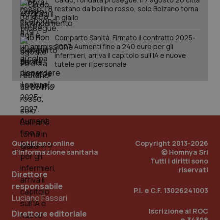
restano da bollino rosso, solo Bolzano torna
in giallo
Comparto Sanità. Firmato il contratto 2025-
2027. Aumenti fino a 240 euro per gli
infermieri, arriva il capitolo sull'IA e nuove
tutele per il personale
Quotidiano online
Copyright 2013-2026
d'informazione sanitaria
© Homnya Srl
Tutti i diritti sono
riservati
Direttore
responsabile
P.I. e C.F. 13026241003
PHPSESSID
Sessio
PHP.net
Luciano Fassari
www.quotidianosanita.it
Iscrizione al ROC
Direttore editoriale
n.34308