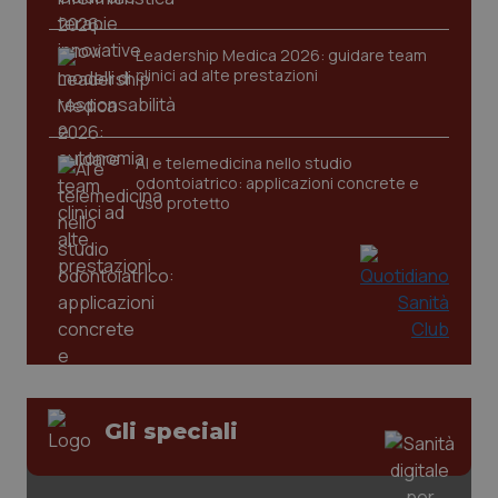
Leadership Medica 2026: guidare team
clinici ad alte prestazioni
AI e telemedicina nello studio
odontoiatrico: applicazioni concrete e
uso protetto
CookieScriptConsent
5 mesi
CookieScript
settim
www.quotidianosanita.it
Gli speciali