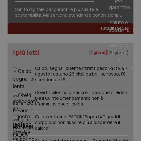
Sanità digitale per garantire più salute e
sostenibilità. Ma servono standard e condivisione
Tutti gli speciali
tracking-sites-ironfish-
www.quotidianosanita.it
4
tracking-enable
settim
2 gior
I più letti
[7 giorni]
[30 giorni]
Caldo, segnali di lenta ritirata dell'ondata: il 7
tracking-sites-ironfish-
www.quotidianosanita.it
4
session-id
settim
agosto restano 26 città da bollino rosso, l'8
2 gior
scendono a 19
Covid. Il silenzio di Fauci e il perdono di Biden.
Ma il Quinto Emendamento non è
un’ammissione di colpa
_ga
1 anno
Google LLC
mes
.quotidianosanita.it
Caldo estremo, FADOI: “Sopra i 40 gradi il
corpo può non riuscire più a disperdere il
calore”
Caldo, l’ondata prosegue. Il 7 agosto 26 città