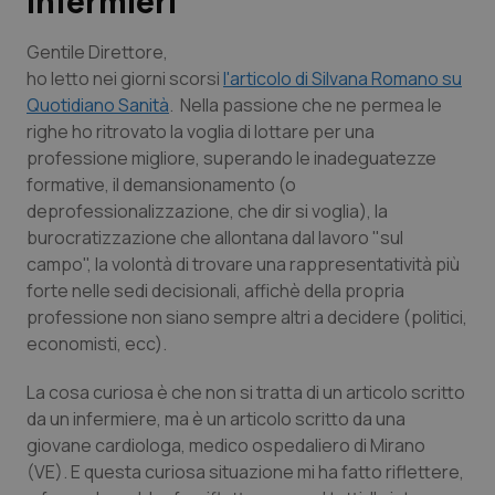
infermieri
Scienza e Farmaci
Gentile Direttore,
ho letto nei giorni scorsi
l'articolo di Silvana Romano su
Quotidiano Sanità
. Nella passione che ne permea le
Studi e Analisi
righe ho ritrovato la voglia di lottare per una
professione migliore, superando le inadeguatezze
Lettere al direttore
formative, il demansionamento (o
deprofessionalizzazione, che dir si voglia), la
Edizioni Regionali
burocratizzazione che allontana dal lavoro "sul
campo", la volontà di trovare una rappresentatività più
QS Pro
forte nelle sedi decisionali, affichè della propria
professione non siano sempre altri a decidere (politici,
Professionisti Sanitari.AI
economisti, ecc).
La cosa curiosa è che non si tratta di un articolo scritto
Abruzzo
QS Pro Gold
da un infermiere, ma è un articolo scritto da una
giovane cardiologa, medico ospedaliero di Mirano
QS Club
Newsletter
Basilicata
Artrite & artrosi
(VE). E questa curiosa situazione mi ha fatto riflettere,