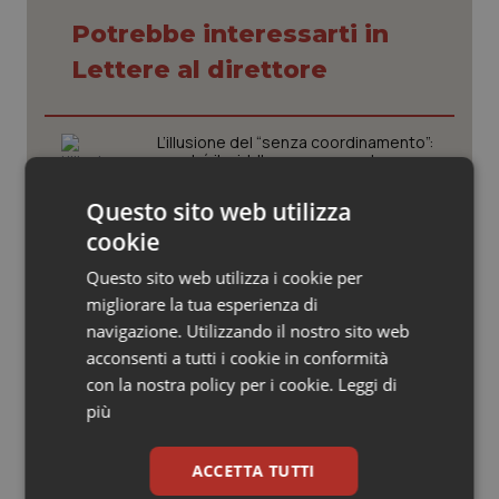
Valle D’Aosta
Oncodermatologia
Potrebbe interessarti in
Veneto
Oncoematologia
Lettere al direttore
Oncologia & Nutrizione
L’illusione del “senza coordinamento”:
perché il middle management
Psoriasi & pelle
infermieristico è il vero motore della
sanità moderna
Questo sito web utilizza
Quotidiano Cardiologia
cookie
In sanità il vero errore è confondere
l’uguaglianza con l’indistinto
Questo sito web utilizza i cookie per
Quotidiano Chirurgia
migliorare la tua esperienza di
navigazione. Utilizzando il nostro sito web
Quotidiano Oncologia
“Hai la diarrea? Vai alla Casa della
acconsenti a tutti i cookie in conformità
Comunità!” Slogan rischioso per una
con la nostra policy per i cookie.
Leggi di
giusta campagna promozionale delle
Quotidiano Pediatria
nuove strutture territoriali.
più
Il contratto della sanità e i frutti
Rene & patologie urogenitali
ACCETTA TUTTI
avvelenati del neocorporativismo