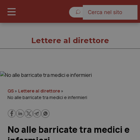
Domenica 9 Agosto 2026
Lettere al direttore
Lettere al direttore
Cronache
QS
»
Lettere al direttore
»
No alle barricate tra medici e infermieri
Governo e Parlamento
Regioni e Asl
No alle barricate tra medici e
Lavoro e Professioni