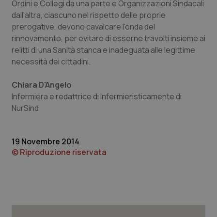
Ordini e Collegi da una parte e Organizzazioni Sindacali
dall'altra, ciascuno nel rispetto delle proprie
Piemonte
HIV
prerogative, devono cavalcare l'onda del
rinnovamento, per evitare di esserne travolti insieme ai
Provincia Autonoma di Bolzano
Infezioni & Febbre
relitti di una Sanità stanca e inadeguata alle legittime
necessità dei cittadini.
Provincia Autonoma di Trento
Ipertensione & Scompenso
Chiara D'Angelo
Puglia
Malattie rare
Infermiera e redattrice di Infermieristicamente di
NurSind
Sardegna
Malattia di Crohn & Rettocolite Ulcerosa
19 Novembre 2014
Sicilia
Neuroscienze & patologie neurodegenerative
© Riproduzione riservata
Toscana
Obesità
Umbria
Oftalmologia