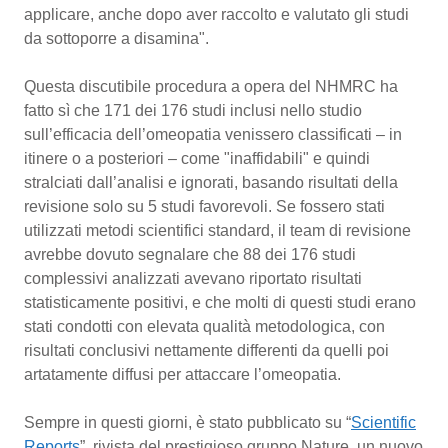
applicare, anche dopo aver raccolto e valutato gli studi
Piemonte
HIV
da sottoporre a disamina".
Provincia Autonoma di Bolzano
Infezioni & Febbre
Questa discutibile procedura a opera del NHMRC ha
fatto sì che 171 dei 176 studi inclusi nello studio
sull’efficacia dell’omeopatia venissero classificati – in
Provincia Autonoma di Trento
Ipertensione & Scompenso
itinere o a posteriori – come "inaffidabili" e quindi
stralciati dall’analisi e ignorati, basando risultati della
Puglia
Malattie rare
revisione solo su 5 studi favorevoli. Se fossero stati
utilizzati metodi scientifici standard, il team di revisione
Sardegna
Malattia di Crohn & Rettocolite Ulcerosa
avrebbe dovuto segnalare che 88 dei 176 studi
complessivi analizzati avevano riportato risultati
Sicilia
Neuroscienze & patologie neurodegenerative
statisticamente positivi, e che molti di questi studi
erano stati condotti con elevata qualità metodologica,
Toscana
Obesità
con risultati conclusivi nettamente differenti da quelli
poi artatamente diffusi per attaccare l’omeopatia.
Umbria
Oftalmologia
Sempre in questi giorni, è stato pubblicato su
“
Scientific Reports
”, rivista del prestigioso gruppo