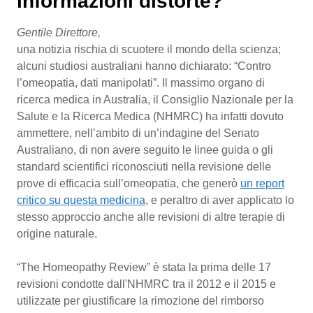
informazioni distorte?
Scienza e Farmaci
Gentile Direttore,
una notizia rischia di scuotere il mondo della scienza;
alcuni studiosi australiani hanno dichiarato: “Contro
Studi e Analisi
l’omeopatia, dati manipolati”. Il massimo organo di
ricerca medica in Australia, il Consiglio Nazionale per la
Lettere al direttore
Salute e la Ricerca Medica (NHMRC) ha infatti dovuto
ammettere, nell’ambito di un’indagine del Senato
Edizioni Regionali
Australiano, di non avere seguito le linee guida o gli
standard scientifici riconosciuti nella revisione delle
QS Pro
prove di efficacia sull’omeopatia, che generò
un report
critico su questa medicina
, e peraltro di aver applicato
Professionisti Sanitari.AI
lo stesso approccio anche alle revisioni di altre terapie
di origine naturale.
Abruzzo
QS Pro Gold
“The Homeopathy Review” è stata la prima delle 17
QS Club
Newsletter
revisioni condotte dall'NHMRC tra il 2012 e il 2015 e
Basilicata
Artrite & artrosi
utilizzate per giustificare la rimozione del rimborso