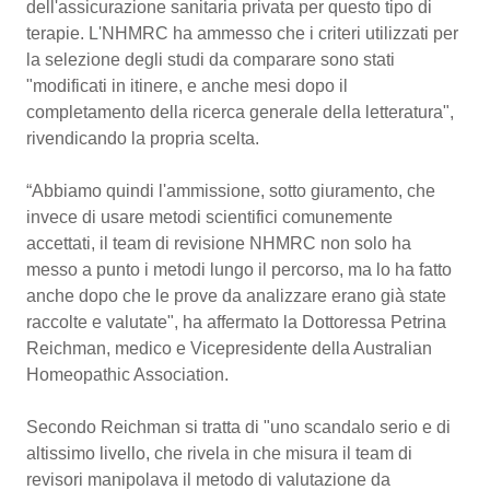
dell'assicurazione sanitaria privata per questo tipo di
Calabria
Asma & BPCO
terapie. L'NHMRC ha ammesso che i criteri utilizzati per
la selezione degli studi da comparare sono stati
Campania
Car-T
"modificati in itinere, e anche mesi dopo il
completamento della ricerca generale della
Emilia-Romagna
Colesterolo & coronaropatie
letteratura", rivendicando la propria scelta.
Friuli Venezia Giulia
Dermatite Atopica
“Abbiamo quindi l'ammissione, sotto giuramento, che
invece di usare metodi scientifici comunemente
Lazio
Diabete & glucometri
accettati, il team di revisione NHMRC non solo ha
messo a punto i metodi lungo il percorso, ma lo ha
fatto anche dopo che le prove da analizzare erano già
Liguria
Disturbi dell’umore
state raccolte e valutate", ha affermato la Dottoressa
Petrina Reichman, medico e Vicepresidente della
Lombardia
Dolore
Australian Homeopathic Association.
Marche
Donna & Salute
Secondo Reichman si tratta di "uno scandalo serio e di
altissimo livello, che rivela in che misura il team di
Molise
Epatiti
revisori manipolava il metodo di valutazione da