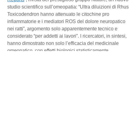
Valle D’Aosta
Oncodermatologia
Nature, un nuovo studio scientifico sull’omeopatia:
“Ultra diluizioni di Rhus Toxicodendron hanno attenuato
Veneto
Oncoematologia
le citochine pro infiammatorie e i mediatori ROS del
dolore neuropatico nei ratti”, argomento solo
Oncologia & Nutrizione
apparentemente tecnico e considerato “per addetti ai
lavori”. I ricercatori, in sintesi, hanno dimostrato non
Psoriasi & pelle
solo l’efficacia del medicinale omeopatico, con effetti
biologici statisticamente significativi nell’alleviare il
Quotidiano Cardiologia
dolore neuropatico negli animali da laboratorio, ma che
l’azione indotta è stata simile all’effetto del
Quotidiano Chirurgia
“Gabapentin”, farmaco convenzionale molto usato, con
la differenza sostanziale che il medicinale omeopatico
è risultato privo di effetti collaterali, e quindi più sicuro.
Quotidiano Oncologia
Come si legge nell’introduzione all’articolo dei
Quotidiano Pediatria
ricercatori, il dolore neuropatico rappresenta una
diffusa condizione clinica, e i pazienti sofferenti di
Rene & patologie urogenitali
dolore neuropatico sono in crescita in tutto il mondo