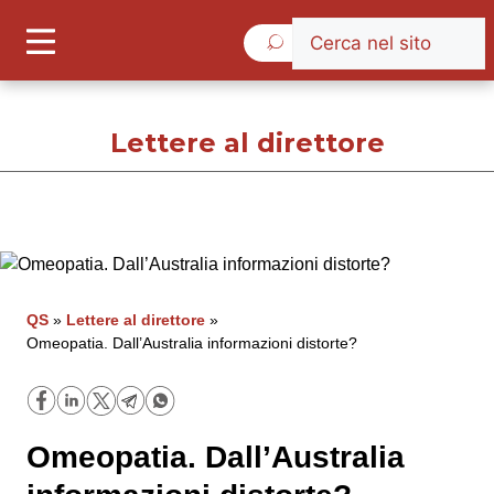
Giovedì 6 Agosto 2026
Lettere al direttore
Lettere al direttore
Cronache
QS
»
Lettere al direttore
»
Omeopatia. Dall’Australia informazioni distorte?
Governo e Parlamento
Regioni e Asl
Omeopatia. Dall’Australia
Lavoro e Professioni