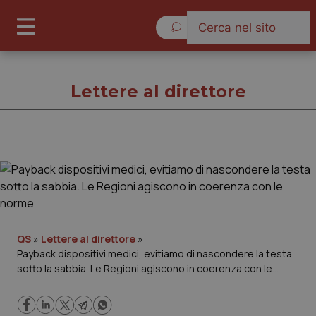
Domenica 9 Agosto 2026
Lettere al direttore
Lettere al direttore
Cronache
Governo e Parlamento
QS
»
Lettere al direttore
»
Payback dispositivi medici, evitiamo di nascondere la testa
sotto la sabbia. Le Regioni agiscono in coerenza con le
Regioni e Asl
norme
Lavoro e Professioni