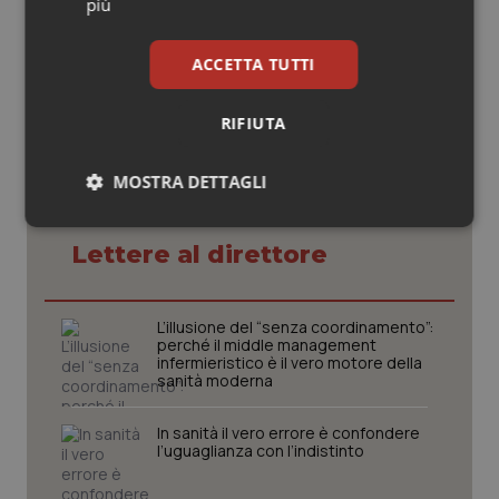
più
28 Marzo 2025
© Riproduzione riservata
ACCETTA TUTTI
RIFIUTA
MOSTRA DETTAGLI
Potrebbe interessarti in
Necessari
Statistici
Marketing
Lettere al direttore
L’illusione del “senza coordinamento”:
perché il middle management
infermieristico è il vero motore della
sanità moderna
Necessari
Statistici
Marketing
I cookie necessari contribuiscono a rendere fruibile il
In sanità il vero errore è confondere
sito web abilitandone funzionalità di base quali la
l’uguaglianza con l’indistinto
navigazione sulle pagine e l'accesso alle aree
protette del sito. Il sito web non è in grado di
funzionare correttamente senza questi cookie.