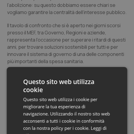
l’abolizione: su questo dobbiamo essere chiari se
Salute orale & impianti
vogliamo garantire la centralità dell’interesse pubblico.
Sangue & coagulazione
Il tavolo di confronto che si è aperto nei giorni scorsi
presso il MEF, tra Governo, Regioni e aziende,
Tiroide
rappresenta l’occasione per superare i ritardi di questi
anni, per trovare soluzioni sostenibili per tutti e per
Tumore al seno
innovare il sistema di governo di una delle componenti
più importanti della spesa sanitaria.
Tumore ovarico
Di fronte alle leggi vigenti e agli adempimenti che ne
Questo sito web utilizza
derivano per le istituzioni preposte, a partire dai
Tumori del Polmone & Testa Collo
cookie
ministeri, il persistere dell’inerzia sarebbe
inaccettabile e irresponsabile.
Questo sito web utilizza i cookie per
Tumori gastrointestinali
migliorare la tua esperienza di
Simone Bezzini
navigazione. Utilizzando il nostro sito web
Ulcera & Reflusso
Assessore al diritto alla salute della Regione Tos
cana
acconsenti a tutti i cookie in conformità
con la nostra policy per i cookie.
Leggi di
Vaccini