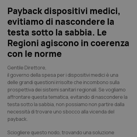
Payback dispositivi medici,
Scienza e Farmaci
evitiamo di nascondere la
testa sotto la sabbia. Le
Studi e Analisi
Regioni agiscono in coerenza
Lettere al direttore
con le norme
Edizioni Regionali
Gentile Direttore,
il governo della spesa per i dispositivi medici è una
QS Pro
delle grandi questioni irrisolte che incombono sulla
prospettiva dei sistemi sanitari regionali. Se vogliamo
Professionisti Sanitari.AI
affrontare questa tematica, evitando di nascondere la
testa sotto la sabbia, non possiamo non partire dalla
Abruzzo
QS Pro Gold
necessità di trovare uno sbocco alla vicenda del
payback.
QS Club
Newsletter
Basilicata
Artrite & artrosi
Sciogliere questo nodo, trovando una soluzione