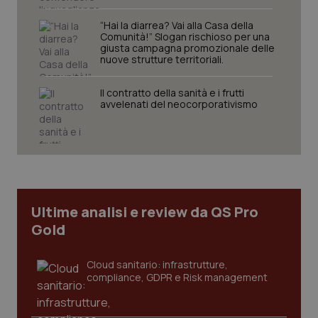
Nome
Fornitore
/
Dominio
Scaden
“Hai la diarrea? Vai alla Casa della
Comunità!” Slogan rischioso per una
VISITOR_PRIVACY_METADATA
5 mesi
YouTube
giusta campagna promozionale delle
settim
.youtube.com
nuove strutture territoriali.
Il contratto della sanità e i frutti
avvelenati del neocorporativismo
Ultime analisi e review da QS Pro
Gold
Cloud sanitario: infrastrutture,
CookieScriptConsent
5 mesi
CookieScript
compliance, GDPR e Risk management
settim
www.quotidianosanita.it