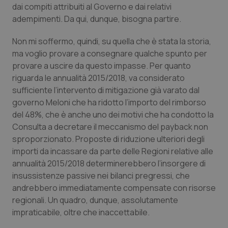
dai compiti attribuiti al Governo e dai relativi
Piemonte
HIV
adempimenti. Da qui, dunque, bisogna partire.
Non mi soffermo, quindi, su quella che è stata la storia,
Provincia Autonoma di Bolzano
Infezioni & Febbre
ma voglio provare a consegnare qualche spunto per
provare a uscire da questo impasse. Per quanto
Provincia Autonoma di Trento
Ipertensione & Scompenso
riguarda le annualità 2015/2018, va considerato
sufficiente l’intervento di mitigazione già varato dal
Puglia
Malattie rare
governo Meloni che ha ridotto l’importo del rimborso
del 48%, che è anche uno dei motivi che ha condotto la
Sardegna
Malattia di Crohn & Rettocolite Ulcerosa
Consulta a decretare il meccanismo del payback non
sproporzionato. Proposte di riduzione ulteriori degli
Sicilia
Neuroscienze & patologie neurodegenerative
importi da incassare da parte delle Regioni relative alle
annualità 2015/2018 determinerebbero l’insorgere di
insussistenze passive nei bilanci pregressi, che
Toscana
Obesità
andrebbero immediatamente compensate con risorse
regionali. Un quadro, dunque, assolutamente
Umbria
Oftalmologia
impraticabile, oltre che inaccettabile.