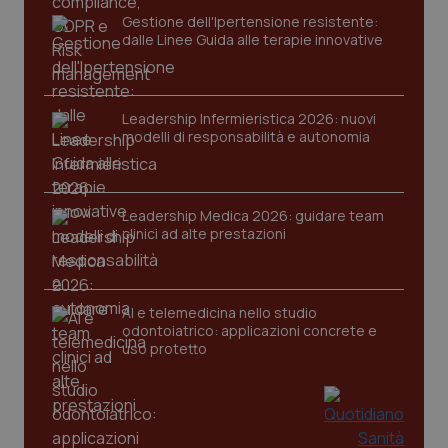
Gestione dell'Ipertensione resistente:
dalle Linee Guida alle terapie innovative
Leadership Infermieristica 2026: nuovi
modelli di responsabilità e autonomia
tracking-sites-ironfish-
www.quotidianosanita.it
4
tracking-enable
settim
Leadership Medica 2026: guidare team
2 gior
clinici ad alte prestazioni
tracking-sites-ironfish-
www.quotidianosanita.it
4
AI e telemedicina nello studio
session-id
settim
2 gior
odontoiatrico: applicazioni concrete e
uso protetto
_ga
1 anno
Google LLC
mes
.quotidianosanita.it