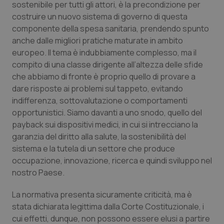
sostenibile per tutti gli attori, è la precondizione per
Calabria
Asma & BPCO
costruire un nuovo sistema di governo di questa
componente della spesa sanitaria, prendendo spunto
Campania
Car-T
anche dalle migliori pratiche maturate in ambito
europeo. Il tema è indubbiamente complesso, ma il
Emilia-Romagna
Colesterolo & coronaropatie
compito di una classe dirigente all’altezza delle sfide
che abbiamo di fronte è proprio quello di provare a
Friuli Venezia Giulia
Dermatite Atopica
dare risposte ai problemi sul tappeto, evitando
indifferenza, sottovalutazione o comportamenti
Lazio
Diabete & glucometri
opportunistici. Siamo davanti a uno snodo, quello del
payback sui dispositivi medici, in cui si intrecciano la
garanzia del diritto alla salute, la sostenibilità del
Liguria
Disturbi dell’umore
sistema e la tutela di un settore che produce
occupazione, innovazione, ricerca e quindi sviluppo nel
Lombardia
Dolore
nostro Paese.
Marche
Donna & Salute
La normativa presenta sicuramente criticità, ma è
stata dichiarata legittima dalla Corte Costituzionale, i
Molise
Epatiti
cui effetti, dunque, non possono essere elusi a partire