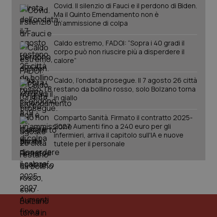
Covid. Il silenzio di Fauci e il perdono di Biden.
PHPSESSID
Sessio
PHP.net
Ma il Quinto Emendamento non è
www.quotidianosanita.it
un’ammissione di colpa
Caldo estremo, FADOI: “Sopra i 40 gradi il
corpo può non riuscire più a disperdere il
calore”
Caldo, l’ondata prosegue. Il 7 agosto 26 città
restano da bollino rosso, solo Bolzano torna
in giallo
Comparto Sanità. Firmato il contratto 2025-
2027. Aumenti fino a 240 euro per gli
infermieri, arriva il capitolo sull'IA e nuove
tutele per il personale
_ga_KM60CM4NPH
.quotidianosanita.it
1 anno
mes