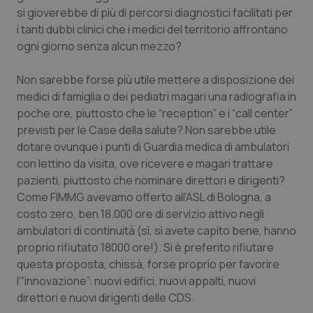
Valle D’Aosta
Oncodermatologia
si gioverebbe di più di percorsi diagnostici facilitati per
i tanti dubbi clinici che i medici del territorio affrontano
Veneto
Oncoematologia
ogni giorno senza alcun mezzo?
Oncologia & Nutrizione
Non sarebbe forse più utile mettere a disposizione dei
medici di famiglia o dei pediatri magari una radiografia in
Psoriasi & pelle
poche ore, piuttosto che le “reception” e i “call center”
previsti per le Case della salute? Non sarebbe utile
dotare ovunque i punti di Guardia medica di ambulatori
Quotidiano Cardiologia
con lettino da visita, ove ricevere e magari trattare
pazienti, piuttosto che nominare direttori e dirigenti?
Quotidiano Chirurgia
Come FIMMG avevamo offerto all’ASL di Bologna, a
costo zero, ben 18.000 ore di servizio attivo negli
Quotidiano Oncologia
ambulatori di continuità (sì, sì avete capito bene, hanno
proprio rifiutato 18000 ore!). Si è preferito rifiutare
Quotidiano Pediatria
questa proposta, chissà, forse proprio per favorire
l‘“innovazione”: nuovi edifici, nuovi appalti, nuovi
Rene & patologie urogenitali
direttori e nuovi dirigenti delle CDS.