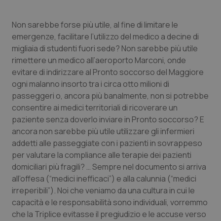
Salute orale & impianti
Non sarebbe forse più utile, al fine di limitare le
emergenze, facilitare l’utilizzo del medico a decine di
Sangue & coagulazione
migliaia di studenti fuori sede? Non sarebbe più utile
rimettere un medico all’aeroporto Marconi, onde
Tiroide
evitare di indirizzare al Pronto soccorso del Maggiore
ogni malanno insorto tra i circa otto milioni di
Tumore al seno
passeggeri o, ancora più banalmente, non si potrebbe
consentire ai medici territoriali di ricoverare un
Tumore ovarico
paziente senza doverlo inviare in Pronto soccorso? E
ancora non sarebbe più utile utilizzare gli infermieri
Tumori del Polmone & Testa Collo
addetti alle passeggiate con i pazienti in sovrappeso
per valutare la compliance alle terapie dei pazienti
Tumori gastrointestinali
domiciliari più fragili? … Sempre nel documento si arriva
all’offesa (“medici inefficaci”) e alla calunnia (“medici
irreperibili”). Noi che veniamo da una cultura in cui le
Ulcera & Reflusso
capacità e le responsabilità sono individuali, vorremmo
che la Triplice evitasse il pregiudizio e le accuse verso
Vaccini