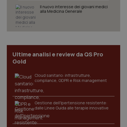
Il nuovo interesse dei giovani medici
alla Medicina Generale
tracking-sites-ironfish-
www.quotidianosanita.it
4
tracking-enable
settim
2 gior
Ultime analisi e review da QS Pro
Gold
tracking-sites-ironfish-
www.quotidianosanita.it
4
session-id
settim
Cloud sanitario: infrastrutture,
2 gior
compliance, GDPR e Risk management
_ga
1 anno
Google LLC
Gestione dell'Ipertensione resistente:
mes
.quotidianosanita.it
dalle Linee Guida alle terapie innovative