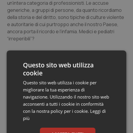
un’intera categoria di professionisti. Le accuse
generiche, a gruppi di persone, da quanto ricordiamo
della storia e del diritto, sono tipiche di culture violente
e autoritarie di cui purtroppo anche il nostro Paese,
ancora porta il ricordo e l’infamia. Medici e pediatri
“irreperibili”?
Noi abbiamo ambulatori pieni e possiamo
documentare, in qualunque momento, numero di
Questo sito web utilizza
accessi mensili, annuali, orari di studio … il tutto sotto il
cookie
rigido controllo remoto del sistema regionale detto
S.O.L.E.. In ogni modo, sappiate che qualora si desse
Questo sito web utilizza i cookie per
corpo a quelle che per ora restano calunnie, noi come
migliorare la tua esperienza di
associazione di Categoria, non tuteleremmo mai chi …
navigazione. Utilizzando il nostro sito web
“ruba i bagagli negli aeroporti”!
acconsenti a tutti i cookie in conformità
con la nostra policy per i cookie.
Leggi di
Ancora, sempre nel documento, si afferma che vi
più
sarebbe un’ostilità dei medici ad entrare nelle Case
della salute. Anche questa ci pare un’affermazione