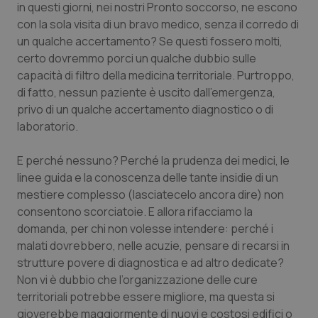
in questi giorni, nei nostri Pronto soccorso, ne escono
con la sola visita di un bravo medico, senza il corredo di
Piemonte
HIV
un qualche accertamento? Se questi fossero molti,
certo dovremmo porci un qualche dubbio sulle
Provincia Autonoma di Bolzano
Infezioni & Febbre
capacità di filtro della medicina territoriale. Purtroppo,
di fatto, nessun paziente è uscito dall’emergenza,
Provincia Autonoma di Trento
Ipertensione & Scompenso
privo di un qualche accertamento diagnostico o di
laboratorio.
Puglia
Malattie rare
E perché nessuno? Perché la prudenza dei medici, le
Sardegna
Malattia di Crohn & Rettocolite Ulcerosa
linee guida e la conoscenza delle tante insidie di un
mestiere complesso (lasciatecelo ancora dire) non
Sicilia
Neuroscienze & patologie neurodegenerative
consentono scorciatoie. E allora rifacciamo la
domanda, per chi non volesse intendere: perché i
malati dovrebbero, nelle acuzie, pensare di recarsi in
Toscana
Obesità
strutture povere di diagnostica e ad altro dedicate?
Non vi è dubbio che l’organizzazione delle cure
Umbria
Oftalmologia
territoriali potrebbe essere migliore, ma questa si
gioverebbe maggiormente di nuovi e costosi edifici o