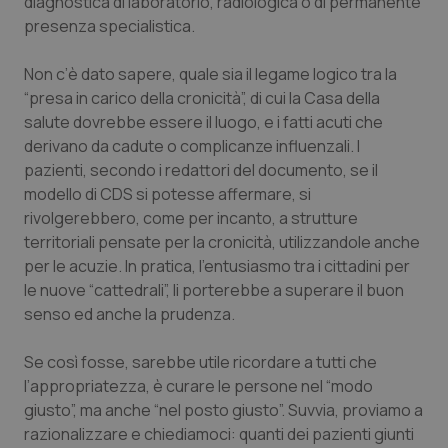
diagnostica di laboratorio, radiologica o di permanente
Calabria
Asma & BPCO
presenza specialistica.
Campania
Car-T
Non c’è dato sapere, quale sia il legame logico tra la
“presa in carico della cronicità”, di cui la Casa della
Emilia-Romagna
Colesterolo & coronaropatie
salute dovrebbe essere il luogo, e i fatti acuti che
derivano da cadute o complicanze influenzali. I
pazienti, secondo i redattori del documento, se il
Friuli Venezia Giulia
Dermatite Atopica
modello di CDS si potesse affermare, si
rivolgerebbero, come per incanto, a strutture
Lazio
Diabete & glucometri
territoriali pensate per la cronicità, utilizzandole anche
per le acuzie. In pratica, l’entusiasmo tra i cittadini per
Liguria
Disturbi dell’umore
le nuove “cattedrali”, li porterebbe a superare il buon
senso ed anche la prudenza.
Lombardia
Dolore
Se così fosse, sarebbe utile ricordare a tutti che
Marche
Donna & Salute
l’appropriatezza, è curare le persone nel “modo
giusto”, ma anche “nel posto giusto”. Suvvia, proviamo a
Molise
Epatiti
razionalizzare e chiediamoci: quanti dei pazienti giunti