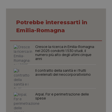
VISITOR_PRIVACY_METADATA
5 mesi
YouTube
settim
.youtube.com
Potrebbe interessarti in
Emilia-Romagna
Cresce la ricerca in Emilia-Romagna:
nel 2025 condotti 1.530 studi, il
numero più alto degli ultimi cinque
anni
Il contratto della sanità e i frutti
avvelenati del neocorporativismo
CookieScriptConsent
5 mesi
CookieScript
settim
www.quotidianosanita.it
Arpal, Fsr e perimetrazione delle
spese