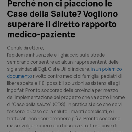
Perché non ci piacciono le
Case della Salute? Vogliono
Scienza e Farmaci
superare il diretto rapporto
Studi e Analisi
medico-paziente
Lettere al direttore
Gentile direttore
,
l’epidemia influenzale e il ghiaccio sulle strade
Edizioni Regionali
sembrano consentire ad alcuni rappresentanti delle
sigle sindacali Cgil, Cisl e Uil, di indicare,
in un polemico
QS Pro
documento
rivolto contro medici di famiglia, pediatri di
libera scelta e 118, possibili soluzioni assistenziali agli
Professionisti Sanitari.AI
ingolfati Pronto soccorso della provincia per mezzo
dell’implementazione del progetto che va sotto il nome
di “Case della salute” (CDS). In pratica si dice che se vi
Abruzzo
QS Pro Gold
fossero le Case della salute, i malati complicati, o i
fratturati, non ricorrerebbero più al Pronto soccorso,
QS Club
Newsletter
Basilicata
Artrite & artrosi
ma si rivolgerebbero con fiducia a strutture prive di