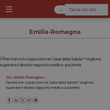
Venerdì 7 Agosto 2026
Emilia-Romagna
Emilia-Romagna
Cronache
QS
»
Emilia-Romagna
»
Perché non ci piacciono le Case della Salute? Vogliono
Governo e Parlamento
superare il diretto rapporto medico-paziente
Regioni e Asl
Lavoro e Professioni