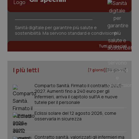
Sanità digitale per garantire più salute e
sostenibilità. Ma servono standard e condivisione
Tutti gli speciali
I più letti
[7 giorni]
[30 giorni]
Comparto Sanità. Firmato il contratto 2025-
2027. Aumenti fino a 240 euro per gli
infermieri, arriva il capitolo sull'IA e nuove
tutele per il personale
_ga_KM60CM4NPH
.quotidianosanita.it
1 anno
mes
Eclissi solare del 12 agosto 2026, come
osservarla in sicurezza
Contratto sanità, valorizzati gli infermieri ma