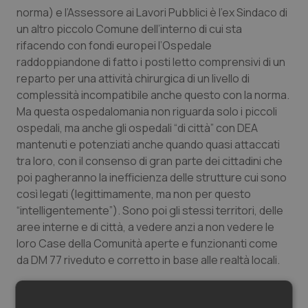
norma) e l’Assessore ai Lavori Pubblici è l’ex Sindaco di
un altro piccolo Comune dell’interno di cui sta
rifacendo con fondi europei l’Ospedale
raddoppiandone di fatto i posti letto comprensivi di un
reparto per una attività chirurgica di un livello di
complessità incompatibile anche questo con la norma.
Ma questa ospedalomania non riguarda solo i piccoli
ospedali, ma anche gli ospedali “di città” con DEA
mantenuti e potenziati anche quando quasi attaccati
tra loro, con il consenso di gran parte dei cittadini che
poi pagheranno la inefficienza delle strutture cui sono
così legati (legittimamente, ma non per questo
“intelligentemente”). Sono poi gli stessi territori, delle
aree interne e di città, a vedere anzi a non vedere le
loro Case della Comunità aperte e funzionanti come
da DM 77 riveduto e corretto in base alle realtà locali.
Quali sono le cause (e relativi rimedi) di questa
insensibilità di comunità verso le progettualità del DM