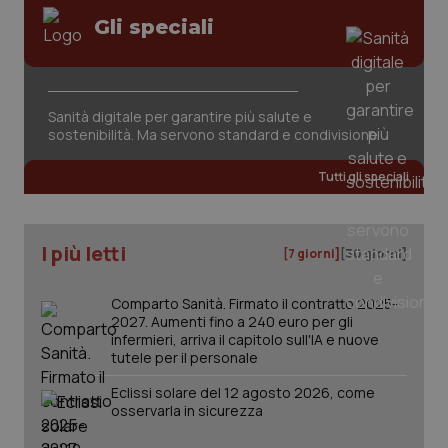
Gli speciali
Sanità digitale per garantire più salute e
_ga_KM60CM4NPH
.quotidianosanita.it
1 anno
sostenibilità. Ma servono standard e condivisione
mes
Tutti gli speciali
I più letti
[7 giorni]
[30 giorni]
Comparto Sanità. Firmato il contratto 2025-
Fornitore
/
2027. Aumenti fino a 240 euro per gli
Nome
Scadenza
Descrizion
Dominio
infermieri, arriva il capitolo sull'IA e nuove
Nome
Fornitore
/
Dominio
Scadenza
Des
tutele per il personale
_ga_0VMQEQKQ1N
.quotidianosanita.it
1 anno 1
Questo
mese
cookie
VISITOR_INFO1_LIVE
5 mesi 4
Que
Google LLC
viene
settimane
imp
Eclissi solare del 12 agosto 2026, come
.youtube.com
utilizzato
You
osservarla in sicurezza
da Google
ten
Analytics
pre
per
del