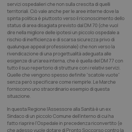
servizi ospedalieri che non sulla crescita di quelli
Salute orale & impianti
territoriali. Ciò vale anche per le aree interne dove la
spinta politica è piuttosto verso il riconoscimento dello
Sangue & coagulazione
status di area disagiata previsto dal DM 70 (che vuol
dire nella migliore delle ipotesi un piccolo ospedale a
Tiroide
rischio di inefficienza e di scarsa sicurezza privo di
qualunque appeal professionale) che non verso la
Tumore al seno
rivendicazione di una progettualità adeguata alle
esigenze di un’area interna, che è quella del DM 77 con
tutto il suo repertorio di strutture con i relativi servizi.
Tumore ovarico
Quelle che vengono spesso definite “scatole vuote”
senza però specificare come riempirle. Le Marche
Tumori del Polmone & Testa Collo
forniscono uno straordinario esempio di questa
situazione.
Tumori gastrointestinali
In questa Regione l’Assessore alla Sanità è un ex
Ulcera & Reflusso
Sindaco di un piccolo Comune dell’interno di cui ha
fatto riaprire l’Ospedale in precedenza riconvertito (e
Vaccini
che adesso vuole dotare di Pronto Soccorso contro la