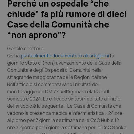
Perché un ospedale “che
chiude” fa più rumore di dieci
Scienza e Farmaci
Case della Comunità che
Studi e Analisi
“non aprono”?
Lettere al direttore
Gentile direttore
,
Qs ha
puntualmente documentato alcuni giorni
fa
Edizioni Regionali
giorni lo stato di (non) avanzamento delle Case della
Comunità e degli Ospedali di Comunità nella
QS Pro
stragrande maggioranza delle Regioni italiane.
Nell’articolo si commentavano i risultati del
Professionisti Sanitari.AI
monitoraggio del DM 77 dell’Agenas relativo al II
semestre 2024. La efficace sintesi riportata all’inizio
dell’articolo è la seguente: ”Le Case di Comunità che
Abruzzo
QS Pro Gold
vedono la presenza medica e infermieristica – 24 ore
al giorno per 7 giorni a settimana nelle CdC Hub e 12
QS Club
Newsletter
Basilicata
Artrite & artrosi
ore al giorno per 6 giorni a settimana per le CdC Spoke