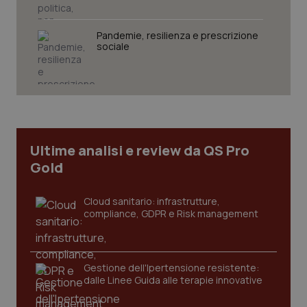
tracking-sites-ironfish-
www.quotidianosanita.it
4
session-id
Pandemie, resilienza e prescrizione
settim
2 gior
sociale
_ga
1 anno
Google LLC
mes
.quotidianosanita.it
Ultime analisi e review da QS Pro
Gold
Cloud sanitario: infrastrutture,
compliance, GDPR e Risk management
Gestione dell'Ipertensione resistente:
dalle Linee Guida alle terapie innovative