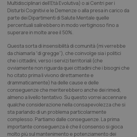
Valle D’Aosta
Oncodermatologia
Multidisciplinari dell’Età Evolutiva) o ai Centri per i
Disturbi Cognitivi e le Demenze o alla presa in carico da
Veneto
Oncoematologia
parte dei Dipartimenti di Salute Mentale quelle
percentuali salirebbero in modo vertiginoso fino a
superare in molte aree il 50%.
Oncologia & Nutrizione
Questa sorta di insensibilità di comunità (mi verrebbe
Psoriasi & pelle
da chiamarla “di gregge”), che coinvolge sia i politici
che i cittadini, verso i servizi territoriali (che
Quotidiano Cardiologia
ovviamente non riguarda quei cittadini che i bisogni che
ho citato prima li vivono direttamente e
Quotidiano Chirurgia
drammaticamente) ha delle cause e delle
conseguenze che meriterebbero anche dei rimedi,
Quotidiano Oncologia
almeno a livello tentativo. Su questo vorrei accennare
qualche considerazione nella consapevolezza che si
sta parlando di un problema particolarmente
Quotidiano Pediatria
complesso. Partiamo dalle conseguenze. La prima
importante conseguenza è che il consenso si gioca
Rene & patologie urogenitali
molto più sul mantenimento e potenziamento dei