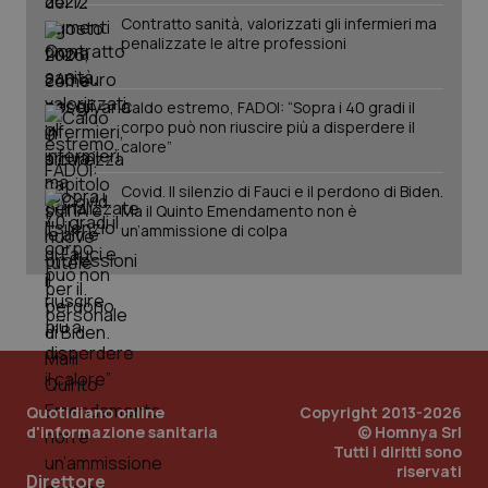
mantener
vid
Contratto sanità, valorizzati gli infermieri ma
lo stato
inco
penalizzate le altre professioni
della
può
sessione.
det
vis
web
uti
Caldo estremo, FADOI: “Sopra i 40 gradi il
nuo
corpo può non riuscire più a disperdere il
ver
calore”
dell
You
Covid. Il silenzio di Fauci e il perdono di Biden.
__Secure-YNID
.youtube.com
5 mesi 4
Que
Ma il Quinto Emendamento non è
settimane
imp
You
un’ammissione di colpa
ten
pre
del
vid
inco
può
det
vis
web
uti
nuo
Quotidiano online
Copyright 2013-2026
ver
dell
d'informazione sanitaria
© Homnya Srl
You
Tutti i diritti sono
riservati
YSC
Sessione
Que
Google LLC
Direttore
imp