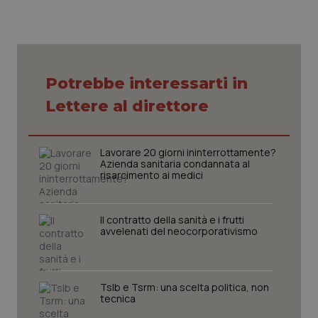
Potrebbe interessarti in
CookieScriptConsent
5 mesi
CookieScript
settim
www.quotidianosanita.it
Lettere al direttore
Lavorare 20 giorni ininterrottamente?
Azienda sanitaria condannata al
risarcimento ai medici
Il contratto della sanità e i frutti
avvelenati del neocorporativismo
tracking-sites-ironfish-
www.quotidianosanita.it
4
tracking-enable
settim
2 gior
Tslb e Tsrm: una scelta politica, non
tecnica