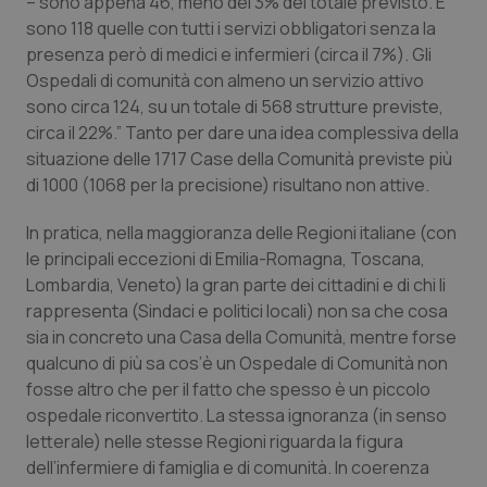
– sono appena 46, meno del 3% del totale previsto. E
Calabria
Asma & BPCO
sono 118 quelle con tutti i servizi obbligatori senza la
presenza però di medici e infermieri (circa il 7%). Gli
Campania
Car-T
Ospedali di comunità con almeno un servizio attivo
sono circa 124, su un totale di 568 strutture previste,
Emilia-Romagna
Colesterolo & coronaropatie
circa il 22%.” Tanto per dare una idea complessiva della
situazione delle 1717 Case della Comunità previste più
di 1000 (1068 per la precisione) risultano non attive.
Friuli Venezia Giulia
Dermatite Atopica
In pratica, nella maggioranza delle Regioni italiane (con
Lazio
Diabete & glucometri
le principali eccezioni di Emilia-Romagna, Toscana,
Lombardia, Veneto) la gran parte dei cittadini e di chi li
Liguria
Disturbi dell’umore
rappresenta (Sindaci e politici locali) non sa che cosa
sia in concreto una Casa della Comunità, mentre forse
Lombardia
Dolore
qualcuno di più sa cos’è un Ospedale di Comunità non
fosse altro che per il fatto che spesso è un piccolo
Marche
Donna & Salute
ospedale riconvertito. La stessa ignoranza (in senso
letterale) nelle stesse Regioni riguarda la figura
dell’infermiere di famiglia e di comunità. In coerenza
Molise
Epatiti