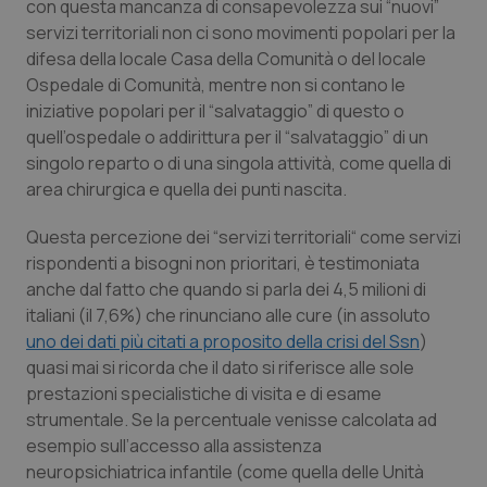
con questa mancanza di consapevolezza sui “nuovi”
servizi territoriali non ci sono movimenti popolari per la
Piemonte
HIV
difesa della locale Casa della Comunità o del locale
Ospedale di Comunità, mentre non si contano le
Provincia Autonoma di Bolzano
Infezioni & Febbre
iniziative popolari per il “salvataggio” di questo o
quell’ospedale o addirittura per il “salvataggio” di un
Provincia Autonoma di Trento
Ipertensione & Scompenso
singolo reparto o di una singola attività, come quella di
area chirurgica e quella dei punti nascita.
Puglia
Malattie rare
Questa percezione dei “servizi territoriali“ come servizi
rispondenti a bisogni non prioritari, è testimoniata
Sardegna
Malattia di Crohn & Rettocolite Ulcerosa
anche dal fatto che quando si parla dei 4,5 milioni di
italiani (il 7,6%) che rinunciano alle cure (in assoluto
Sicilia
Neuroscienze & patologie neurodegenerative
uno dei dati più citati a proposito della crisi del Ssn
)
quasi mai si ricorda che il dato si riferisce alle sole
Toscana
Obesità
prestazioni specialistiche di visita e di esame
strumentale. Se la percentuale venisse calcolata ad
Umbria
Oftalmologia
esempio sull’accesso alla assistenza
neuropsichiatrica infantile (come quella delle Unità