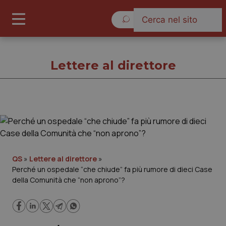
Giovedì 6 Agosto 2026
Lettere al direttore
Lettere al direttore
Cronache
QS
»
Lettere al direttore
»
Perché un ospedale “che chiude” fa più rumore di dieci Case
Governo e Parlamento
della Comunità che “non aprono”?
Regioni e Asl
Lavoro e Professioni