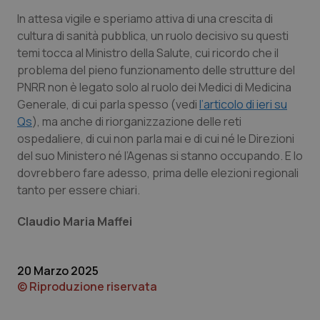
In attesa vigile e speriamo attiva di una crescita di
cultura di sanità pubblica, un ruolo decisivo su questi
temi tocca al Ministro della Salute, cui ricordo che il
Necessari
Statistici
Marketing
problema del pieno funzionamento delle strutture del
PNRR non è legato solo al ruolo dei Medici di Medicina
I cookie necessari contribuiscono a rendere fruibile il
sito web abilitandone funzionalità di base quali la
Generale, di cui parla spesso (vedi
l’articolo di ieri su
navigazione sulle pagine e l'accesso alle aree
Qs
), ma anche di riorganizzazione delle reti
protette del sito. Il sito web non è in grado di
funzionare correttamente senza questi cookie.
ospedaliere, di cui non parla mai e di cui né le Direzioni
Nome
Fornitore
/
Dominio
Scaden
del suo Ministero né l’Agenas si stanno occupando. E lo
dovrebbero fare adesso, prima delle elezioni regionali
VISITOR_PRIVACY_METADATA
5 mesi
YouTube
settim
.youtube.com
tanto per essere chiari.
Claudio Maria Maffei
20 Marzo 2025
© Riproduzione riservata