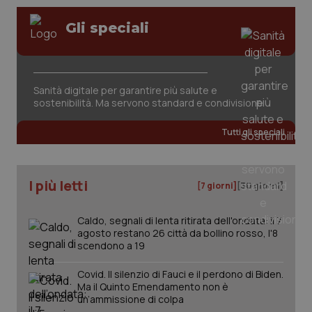
Gli speciali
Sanità digitale per garantire più salute e
sostenibilità. Ma servono standard e condivisione
Tutti gli speciali
I più letti
[7 giorni]
[30 giorni]
Caldo, segnali di lenta ritirata dell'ondata: il 7
agosto restano 26 città da bollino rosso, l'8
scendono a 19
Covid. Il silenzio di Fauci e il perdono di Biden.
Ma il Quinto Emendamento non è
un’ammissione di colpa
PHPSESSID
Sessio
PHP.net