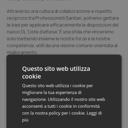
Salute orale & impianti
Attraverso una cultura di collaborazione e rispetto
reciproco tra Professionisti Sanitari, potremo gettare
Sangue & coagulazione
le basi per applicare efficacemente le disposizioni del
nuovo DL “
Liste d’attesa
”. È una sfida che vinceremo
Tiroide
solo mettendo insieme le nostre forze e le nostre
competenze, uniti da una visione comune orientata al
Tumore al seno
miglioramento.
Diego Catania
Tumore ovarico
Questo sito web utilizza
Presidente dell’Ordine dei Tecnici Sanitari di Radiologia
cookie
Medica e delle Professioni Sanitarie Tecniche, della
Tumori del Polmone & Testa Collo
Riabilitazione e della Prevenzione di Milano, Como,
Questo sito web utilizza i cookie per
Lecco, Lodi, Monza Brianza e Sondrio
migliorare la tua esperienza di
Tumori gastrointestinali
navigazione. Utilizzando il nostro sito web
acconsenti a tutti i cookie in conformità
Ulcera & Reflusso
01 Luglio 2024
con la nostra policy per i cookie.
Leggi di
© Riproduzione riservata
più
Vaccini