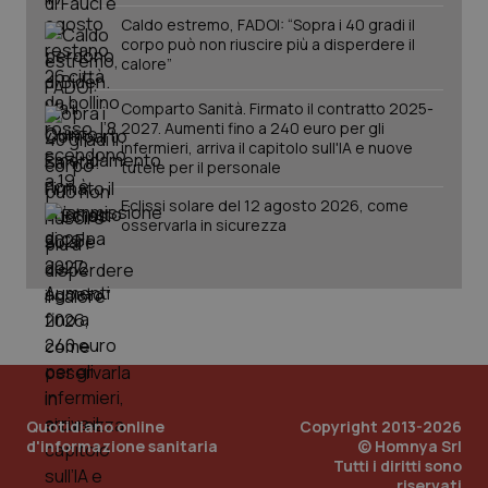
www.quotidianosanita.it
Caldo estremo, FADOI: “Sopra i 40 gradi il
corpo può non riuscire più a disperdere il
calore”
Comparto Sanità. Firmato il contratto 2025-
2027. Aumenti fino a 240 euro per gli
infermieri, arriva il capitolo sull'IA e nuove
tutele per il personale
Eclissi solare del 12 agosto 2026, come
osservarla in sicurezza
_ga_KM60CM4NPH
.quotidianosanita.it
1 anno
mes
Quotidiano online
Copyright 2013-2026
d'informazione sanitaria
© Homnya Srl
Tutti i diritti sono
riservati