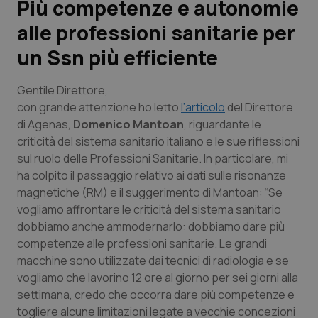
Più competenze e autonomie
alle professioni sanitarie per
Scienza e Farmaci
un Ssn più efficiente
Studi e Analisi
Gentile Direttore,
Lettere al direttore
con grande attenzione ho letto
l’articolo
del Direttore
di Agenas,
Domenico Mantoan
, riguardante le
criticità del sistema sanitario italiano e le sue riflessioni
Edizioni Regionali
sul ruolo delle Professioni Sanitarie. In particolare, mi
ha colpito il passaggio relativo ai dati sulle risonanze
QS Pro
magnetiche (RM) e il suggerimento di Mantoan: “Se
vogliamo affrontare le criticità del sistema sanitario
Professionisti Sanitari.AI
dobbiamo anche ammodernarlo: dobbiamo dare più
competenze alle professioni sanitarie. Le grandi
Abruzzo
QS Pro Gold
macchine sono utilizzate dai tecnici di radiologia e se
vogliamo che lavorino 12 ore al giorno per sei giorni alla
QS Club
Newsletter
Basilicata
Artrite & artrosi
settimana, credo che occorra dare più competenze e
togliere alcune limitazioni legate a vecchie concezioni