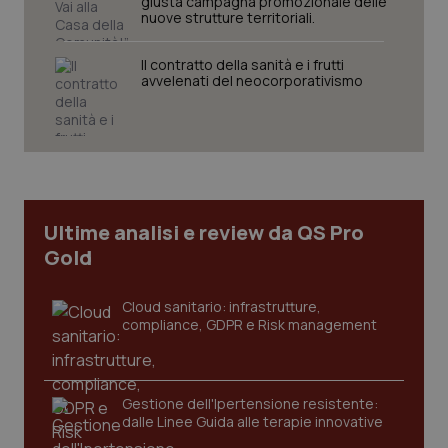
giusta campagna promozionale delle
nuove strutture territoriali.
VISITOR_PRIVACY_METADATA
5 mesi
YouTube
settim
.youtube.com
Il contratto della sanità e i frutti
avvelenati del neocorporativismo
Ultime analisi e review da QS Pro
Gold
Cloud sanitario: infrastrutture,
compliance, GDPR e Risk management
CookieScriptConsent
5 mesi
CookieScript
settim
www.quotidianosanita.it
Gestione dell'Ipertensione resistente:
dalle Linee Guida alle terapie innovative