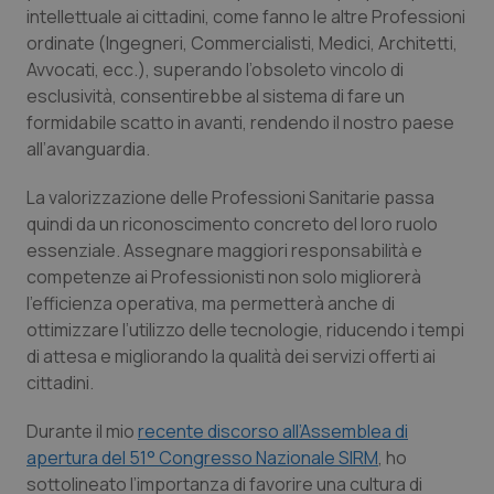
intellettuale ai cittadini, come fanno le altre Professioni
Piemonte
HIV
ordinate (Ingegneri, Commercialisti, Medici, Architetti,
Avvocati, ecc.), superando l’obsoleto vincolo di
Provincia Autonoma di Bolzano
Infezioni & Febbre
esclusività, consentirebbe al sistema di fare un
formidabile scatto in avanti, rendendo il nostro paese
all’avanguardia.
Provincia Autonoma di Trento
Ipertensione & Scompenso
La valorizzazione delle Professioni Sanitarie passa
Puglia
Malattie rare
quindi da un riconoscimento concreto del loro ruolo
essenziale. Assegnare maggiori responsabilità e
Sardegna
Malattia di Crohn & Rettocolite Ulcerosa
competenze ai Professionisti non solo migliorerà
l’efficienza operativa, ma permetterà anche di
Sicilia
Neuroscienze & patologie neurodegenerative
ottimizzare l’utilizzo delle tecnologie, riducendo i tempi
di attesa e migliorando la qualità dei servizi offerti ai
Toscana
Obesità
cittadini.
Durante il mio
recente discorso all’Assemblea di
Umbria
Oftalmologia
apertura del 51° Congresso Nazionale SIRM
, ho
sottolineato l’importanza di favorire una cultura di