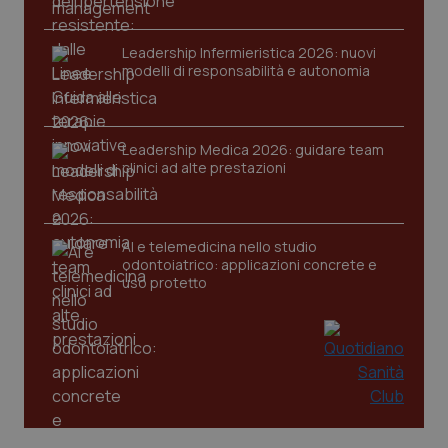
Leadership Infermieristica 2026: nuovi
modelli di responsabilità e autonomia
Leadership Medica 2026: guidare team
tracking-sites-ironfish-
www.quotidianosanita.it
4
clinici ad alte prestazioni
tracking-enable
settim
2 gior
AI e telemedicina nello studio
odontoiatrico: applicazioni concrete e
tracking-sites-ironfish-
www.quotidianosanita.it
4
session-id
settim
uso protetto
2 gior
_ga
1 anno
Google LLC
mes
.quotidianosanita.it