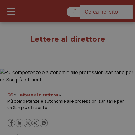
Venerdì 7 Agosto 2026
Lettere al direttore
Lettere al direttore
Cronache
QS
»
Lettere al direttore
»
Più competenze e autonomie alle professioni sanitarie per
Governo e Parlamento
un Ssn più efficiente
Regioni e Asl
Lavoro e Professioni