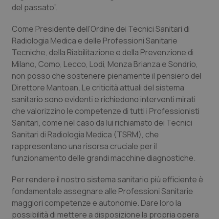
Calabria
Asma & BPCO
del passato”.
Come Presidente dell’Ordine dei Tecnici Sanitari di
Campania
Car-T
Radiologia Medica e delle Professioni Sanitarie
Tecniche, della Riabilitazione e della Prevenzione di
Emilia-Romagna
Colesterolo & coronaropatie
Milano, Como, Lecco, Lodi, Monza Brianza e Sondrio,
non posso che sostenere pienamente il pensiero del
Friuli Venezia Giulia
Dermatite Atopica
Direttore Mantoan. Le criticità attuali del sistema
sanitario sono evidenti e richiedono interventi mirati
Lazio
Diabete & glucometri
che valorizzino le competenze di tutti i Professionisti
Sanitari, come nel caso da lui richiamato dei Tecnici
Liguria
Disturbi dell’umore
Sanitari di Radiologia Medica (TSRM), che
rappresentano una risorsa cruciale per il
funzionamento delle grandi macchine diagnostiche.
Lombardia
Dolore
Per rendere il nostro sistema sanitario più efficiente è
Marche
Donna & Salute
fondamentale assegnare alle Professioni Sanitarie
maggiori competenze e autonomie. Dare loro la
Molise
Epatiti
possibilità di mettere a disposizione la propria opera