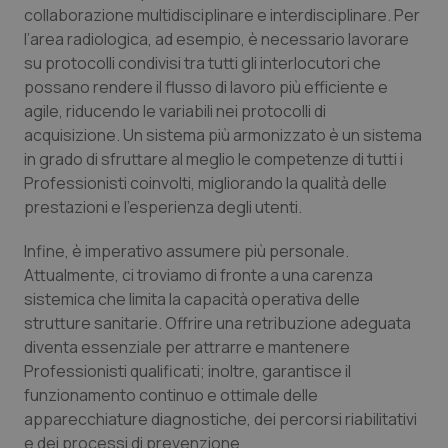
Valle D’Aosta
Oncodermatologia
collaborazione multidisciplinare e interdisciplinare. Per
l’area radiologica, ad esempio, è necessario lavorare
Veneto
Oncoematologia
su protocolli condivisi tra tutti gli interlocutori che
possano rendere il flusso di lavoro più efficiente e
Oncologia & Nutrizione
agile, riducendo le variabili nei protocolli di
acquisizione. Un sistema più armonizzato è un sistema
Psoriasi & pelle
in grado di sfruttare al meglio le competenze di tutti i
Professionisti coinvolti, migliorando la qualità delle
prestazioni e l’esperienza degli utenti.
Quotidiano Cardiologia
Infine, è imperativo assumere più personale.
Quotidiano Chirurgia
Attualmente, ci troviamo di fronte a una carenza
sistemica che limita la capacità operativa delle
Quotidiano Oncologia
strutture sanitarie. Offrire una retribuzione adeguata
diventa essenziale per attrarre e mantenere
Quotidiano Pediatria
Professionisti qualificati; inoltre, garantisce il
funzionamento continuo e ottimale delle
Rene & patologie urogenitali
apparecchiature diagnostiche, dei percorsi riabilitativi
e dei processi di prevenzione.