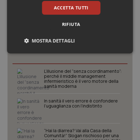
ACCETTA TUTTI
RIFIUTA
Potrebbe interessarti in
MOSTRA DETTAGLI
Lettere al direttore
Necessari
Statistici
Marketing
L’illusione del “senza coordinamento”:
perché il middle management
infermieristico è il vero motore della
sanità moderna
Necessari
Statistici
Marketing
In sanità il vero errore è confondere
l’uguaglianza con l’indistinto
I cookie necessari contribuiscono a rendere fruibile il
sito web abilitandone funzionalità di base quali la
navigazione sulle pagine e l'accesso alle aree
protette del sito. Il sito web non è in grado di
funzionare correttamente senza questi cookie.
“Hai la diarrea? Vai alla Casa della
Comunità!” Slogan rischioso per una
Nome
Fornitore
/
Dominio
Scaden