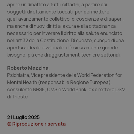
aprire un dibattito a tutti i cittadini, a partire dai
soggetti direttamente toccati, per permettere
quell’avanzamento collettivo, di coscienze e di saperi,
ma anche di nuovi diritti alla cura e alla cittadinanza,
necessario per inverare il diritto alla salute enunciato
nell’art 32 della Costituzione. Di questo, dunque di una
apertura ideale e valoriale, c’è sicuramente grande
bisogno, più che di aggiustamenti tecnici e settoriali.
PHPSESSID
Sessio
PHP.net
Roberto Mezzina,
www.quotidianosanita.it
Psichiatra, Vicepresidente della World Federation for
Mental Health (responsabile Regione Europea),
consulente NHSE, OMS e World Bank, ex direttore DSM
di Trieste
21 Luglio 2025
© Riproduzione riservata