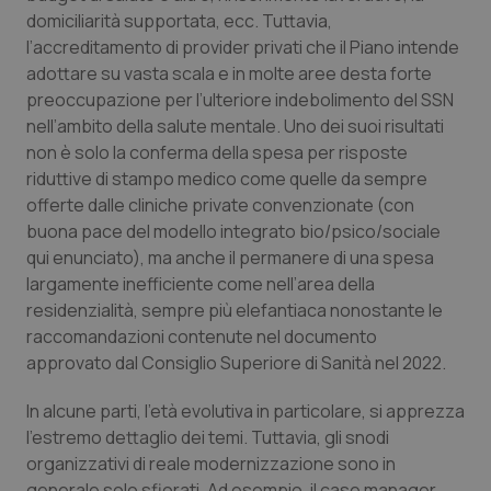
domiciliarità supportata, ecc. Tuttavia,
l’accreditamento di provider privati che il Piano intende
adottare su vasta scala e in molte aree desta forte
preoccupazione per l’ulteriore indebolimento del SSN
nell’ambito della salute mentale. Uno dei suoi risultati
non è solo la conferma della spesa per risposte
riduttive di stampo medico come quelle da sempre
offerte dalle cliniche private convenzionate (con
buona pace del modello integrato bio/psico/sociale
qui enunciato), ma anche il permanere di una spesa
largamente inefficiente come nell’area della
residenzialità, sempre più elefantiaca nonostante le
raccomandazioni contenute nel documento
approvato dal Consiglio Superiore di Sanità nel 2022.
In alcune parti, l’età evolutiva in particolare, si apprezza
l’estremo dettaglio dei temi. Tuttavia, gli snodi
organizzativi di reale modernizzazione sono in
generale solo sfiorati. Ad esempio, il
case manager
,