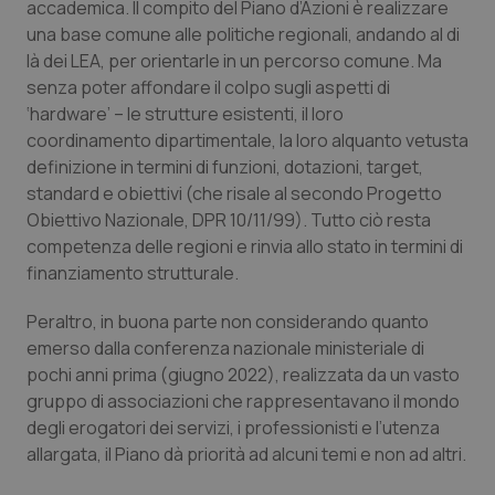
accademica. Il compito del Piano d’Azioni è realizzare
Calabria
Asma & BPCO
una base comune alle politiche regionali, andando al di
là dei LEA, per orientarle in un percorso comune. Ma
Campania
Car-T
senza poter affondare il colpo sugli aspetti di
‘hardware’ – le strutture esistenti, il loro
Emilia-Romagna
Colesterolo & coronaropatie
coordinamento dipartimentale, la loro alquanto vetusta
definizione in termini di funzioni, dotazioni, target,
Friuli Venezia Giulia
Dermatite Atopica
standard e obiettivi (che risale al secondo Progetto
Obiettivo Nazionale, DPR 10/11/99). Tutto ciò resta
Lazio
Diabete & glucometri
competenza delle regioni e rinvia allo stato in termini di
finanziamento strutturale.
Liguria
Disturbi dell’umore
Peraltro, in buona parte non considerando quanto
emerso dalla conferenza nazionale ministeriale di
Lombardia
Dolore
pochi anni prima (giugno 2022), realizzata da un vasto
gruppo di associazioni che rappresentavano il mondo
Marche
Donna & Salute
degli erogatori dei servizi, i professionisti e l’utenza
allargata, il Piano dà priorità ad alcuni temi e non ad altri.
Molise
Epatiti