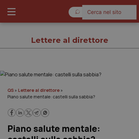
Sabato 8 Agosto 2026
Lettere al direttore
Lettere al direttore
Cronache
QS
»
Lettere al direttore
»
Piano salute mentale: castelli sulla sabbia?
Governo e Parlamento
Regioni e Asl
Piano salute mentale:
Lavoro e Professioni