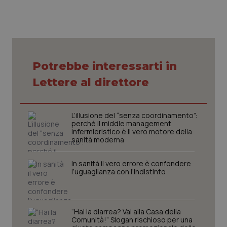
Potrebbe interessarti in
_ga_KM60CM4NPH
.quotidianosanita.it
1 anno
mes
Lettere al direttore
L’illusione del “senza coordinamento”:
perché il middle management
infermieristico è il vero motore della
sanità moderna
In sanità il vero errore è confondere
Fornitore
/
Nome
Scadenza
Descrizion
l’uguaglianza con l’indistinto
Dominio
Nome
Fornitore
/
Dominio
Scadenza
Des
_ga_0VMQEQKQ1N
.quotidianosanita.it
1 anno 1
Questo
mese
cookie
VISITOR_INFO1_LIVE
5 mesi 4
Que
Google LLC
viene
settimane
imp
.youtube.com
utilizzato
You
“Hai la diarrea? Vai alla Casa della
da Google
ten
Comunità!” Slogan rischioso per una
Analytics
pre