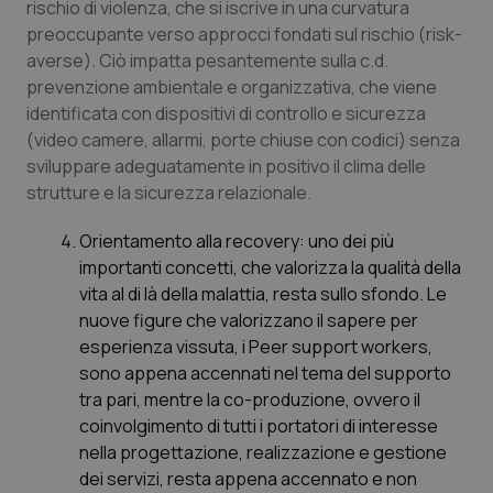
rischio di violenza, che si iscrive in una curvatura
preoccupante verso approcci fondati sul rischio (
risk-
averse
). Ciò impatta pesantemente sulla c.d.
prevenzione ambientale e organizzativa, che viene
identificata con dispositivi di controllo e sicurezza
(video camere, allarmi, porte chiuse con codici) senza
CookieScriptConsent
5 mesi
CookieScript
settim
www.quotidianosanita.it
sviluppare adeguatamente in positivo il clima delle
strutture e la sicurezza relazionale.
Orientamento alla recovery: uno dei più
importanti concetti, che valorizza la qualità della
vita al di là della malattia, resta sullo sfondo. Le
nuove figure che valorizzano il sapere per
esperienza vissuta, i
Peer support workers,
sono appena accennati nel tema del supporto
tra pari, mentre la co-produzione, ovvero il
tracking-sites-ironfish-
www.quotidianosanita.it
4
coinvolgimento di tutti i portatori di interesse
tracking-enable
settim
2 gior
nella progettazione, realizzazione e gestione
dei servizi, resta appena accennato e non