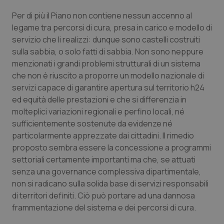
Valle D’Aosta
Oncodermatologia
Per di più il Piano non contiene nessun accenno al
Veneto
Oncoematologia
legame tra percorsi di cura, presa in carico e modello di
servizio che li realizzi: dunque sono castelli costruiti
sulla sabbia, o solo fatti di sabbia. Non sono neppure
Oncologia & Nutrizione
menzionati i grandi problemi strutturali di un sistema
che non è riuscito a proporre un modello nazionale di
Psoriasi & pelle
servizi capace di garantire apertura sul territorio h24
ed equità delle prestazioni e che si differenzia in
Quotidiano Cardiologia
molteplici variazioni regionali e perfino locali, né
sufficientemente sostenute da evidenze né
Quotidiano Chirurgia
particolarmente apprezzate dai cittadini. Il rimedio
proposto sembra essere la concessione a programmi
Quotidiano Oncologia
settoriali certamente importanti ma che, se attuati
senza una governance complessiva dipartimentale,
Quotidiano Pediatria
non si radicano sulla solida base di servizi responsabili
di territori definiti. Ciò può portare ad una dannosa
frammentazione del sistema e dei percorsi di cura.
Rene & patologie urogenitali