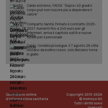
Caldo estremo, FADOI: “Sopra i 40 gradi il
corpo può non riuscire più a disperdere il
calore”
Comparto Sanità. Firmato il contratto 2025-
2027. Aumenti fino a 240 euro per gli
infermieri, arriva il capitolo sull'IA e nuove
tutele per il personale
Caldo, l’ondata prosegue. Il 7 agosto 26 città
restano da bollino rosso, solo Bolzano torna
in giallo
Quotidiano online
Copyright 2013-2026
d'informazione sanitaria
© Homnya Srl
Tutti i diritti sono
riservati