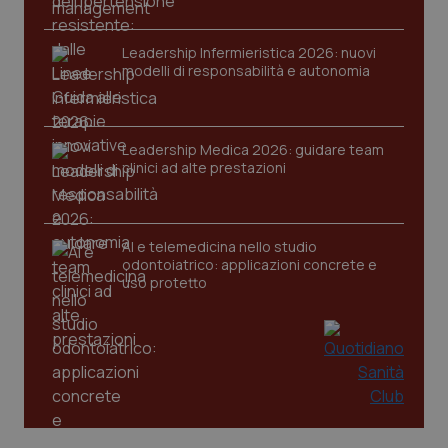
imp
.youtube.com
You
ten
vis
Leadership Infermieristica 2026: nuovi
vid
modelli di responsabilità e autonomia
__Secure-
.youtube.com
5 mesi 4
Que
ROLLOUT_TOKEN
settimane
imp
You
ges
del
Leadership Medica 2026: guidare team
e d
clinici ad alte prestazioni
per
del
ute
tracking-sites-
www.quotidianosanita.it
4
Que
AI e telemedicina nello studio
ironfish-tracking-
settimane
imp
named-enable
2 giorni
dal
odontoiatrico: applicazioni concrete e
per 
uso protetto
sis
sol
ute
ide
Wel