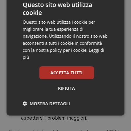
servizi di risposta alla crisi a livello territoriale.
Questo sito web utilizza
-Contenzione: monitoraggio, nessuna politica attiva di
cookie
superamento.
-I provvedimenti coattivi relativi ai minori, su cui già si è
Questo sito web utilizza i cookie per
scritto su questo giornale.
migliorare la tua esperienza di
navigazione. Utilizzando il nostro sito web
Prevenzione, promozione e cura.
acconsenti a tutti i cookie in conformità
con la nostra policy per i cookie.
Leggi di
-Gli psicologi di primo livello sono evocati (nell’ambito
più
della consultazione e assistenza primaria) : manca
però un modello di sistema, o un vero progetto (come
ACCETTA TUTTI
lo IAPT in Gran Bretagna).
-Per gli adolescenti, i servizi per la transizione sulla cui
RIFIUTA
necessità c’è ormai ampio accordo, sono alla fine
concepiti come equipe funzionali: ma è sufficiente?
MOSTRA DETTAGLI
Ambito giudiziario: qui troviamo, come c’era da
Necessari
Statistici
Marketing
aspettarsi, i problemi maggiori.