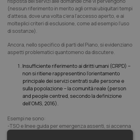
risposta dei servizi alle domande che vi pervengono
(nessun riferimento in merito agli ormai ubiquitari tempi
d’attesa, dove una volta c’era l’accesso aperto, e ai
molteplici criteri di esclusione, come ad esempio l’uso
di sostanze).
Ancora, nello specifico di parti del Piano, si evidenziano
aspetti problematici quantomeno da discutere.
Insufficiente riferimento ai diritti umani (CRPD) –
non si ritiene rappresentino l’orientamento
principale dei servizi centrati sulle persone e
sulla popolazione – la comunità reale (
person
and people
centred
, secondo la definizione
dell’OMS, 2016).
Esempi ne sono:
-TSO e linee guida per emergenza assenti, si accenna
a procedure locali; nessun pensiero su funzioni o