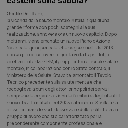
castelli sulla sabbia?
Scienza e Farmaci
Gentile Direttore,
la vicenda della salute mentale in Italia, figlia di una
grande riforma con pochi sostegni alla sua
Studi e Analisi
realizzazione, annovera ora un nuovo capitolo. Dopo
molti anni, viene emanato un nuovo Piano d’Azione
Lettere al direttore
Nazionale, quinquennale, che segue quello del 2013,
con un percorso inverso: quella volta fu prodotto
Edizioni Regionali
direttamente dal GISM, il gruppo interregionale salute
mentale, in collaborazione con lo Stato centrale, il
QS Pro
Ministero della Salute. Stavolta, smontato il Tavolo
Tecnico precedente sulla salute mentale che
Professionisti Sanitari.AI
raccoglieva alcuni degli attori principali dei servizi,
comprese le organizzazioni dei familiari e degli utenti, il
Abruzzo
QS Pro Gold
nuovo Tavolo istituito nel 2023 dal ministro Schillaci ha
messo in mano le sorti dei servizi e delle politiche a un
QS Club
Newsletter
gruppo di lavoro che si è caratterizzato per la
Basilicata
Artrite & artrosi
preponderante componente professionale e