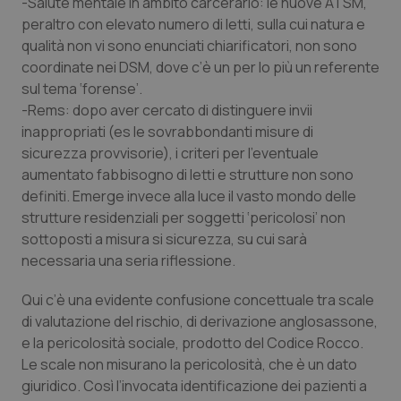
-Salute mentale in ambito carcerario: le nuove ATSM,
peraltro con elevato numero di letti, sulla cui natura e
qualità non vi sono enunciati chiarificatori, non sono
coordinate nei DSM, dove c’è un per lo più un referente
Necessari
Statistici
Marketing
sul tema ‘forense’.
-Rems: dopo aver cercato di distinguere invii
I cookie necessari contribuiscono a rendere fruibile il
sito web abilitandone funzionalità di base quali la
inappropriati (es le sovrabbondanti misure di
navigazione sulle pagine e l'accesso alle aree
sicurezza provvisorie), i criteri per l’eventuale
protette del sito. Il sito web non è in grado di
funzionare correttamente senza questi cookie.
aumentato fabbisogno di letti e strutture non sono
definiti. Emerge invece alla luce il vasto mondo delle
Nome
Fornitore
/
Dominio
Scaden
strutture residenziali per soggetti ‘pericolosi’ non
VISITOR_PRIVACY_METADATA
5 mesi
YouTube
settim
sottoposti a misura si sicurezza, su cui sarà
.youtube.com
necessaria una seria riflessione.
Qui c’è una evidente confusione concettuale tra scale
di valutazione del rischio, di derivazione anglosassone,
e la pericolosità sociale, prodotto del Codice Rocco.
Le scale non misurano la pericolosità, che è un dato
giuridico. Così l’invocata identificazione dei pazienti a