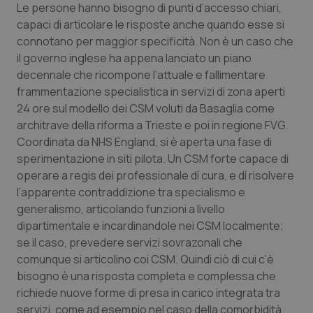
Le persone hanno bisogno di punti d’accesso chiari,
Salute orale & impianti
capaci di articolare le risposte anche quando esse si
connotano per maggior specificità. Non è un caso che
Sangue & coagulazione
il governo inglese ha appena lanciato un piano
decennale che ricompone l’attuale e fallimentare
Tiroide
frammentazione specialistica in servizi di zona aperti
24 ore sul modello dei CSM voluti da Basaglia come
Tumore al seno
architrave della riforma a Trieste e poi in regione FVG.
Coordinata da NHS England, si è aperta una fase di
sperimentazione in siti pilota. Un CSM forte capace di
Tumore ovarico
operare a regis dei professionale dí cura, e dí risolvere
l’apparente contraddizione tra specialismo e
Tumori del Polmone & Testa Collo
generalismo, articolando funzioni a livello
dipartimentale e incardinandole nei CSM localmente;
Tumori gastrointestinali
se il caso, prevedere servizi sovrazonali che
comunque si articolino coi CSM. Quindi ciò di cui c’è
Ulcera & Reflusso
bisogno è una risposta completa e complessa che
richiede nuove forme di presa in carico integrata tra
Vaccini
servizi, come ad esempio nel caso della comorbidità