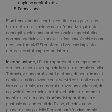
esploso negli obiettivi.
Formazione
tracking-sites-ironfish-
www.quotidianosanita.it
4
session-id
settim
2 gior
E’ un tema enorme, che ha costituito un gravissimo
limite nella realizzazione della riforma. Ma qui resta
concepita solo come professionale e specialistica,
non manageriale e valoriale. La domanda è: chi e come
_ga
1 anno
Google LLC
mes
.quotidianosanita.it
gestisce i servizi? Si conferma il vecchio impianto
gerarchico di stampo ospedaliero.
In conclusione,
il Piano rappresenta un importante
strumento per lo sviluppo della salute mentale in Italia.
Tuttavia, vi sono problemi di metodo; di merito in molti
capitoli; di articolazione con i servizi esistenti e con la
loro crisi attuale, a cui non si intravedono soluzioni; di
coinvolgimento reale degli stakeholder. In sostanza,
mentre sarà necessaria un’analisi approfondita e
puntuale dei contenuti del Piano, che dovranno
passare al vaglio delle Regioni, sarà fondamentale