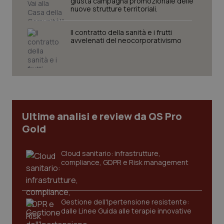
giusta campagna promozionale delle
per
del
nuove strutture territoriali.
mantener
vid
lo stato
inco
della
può
sessione.
det
Il contratto della sanità e i frutti
vis
avvelenati del neocorporativismo
web
uti
nuo
ver
dell
You
__Secure-YNID
.youtube.com
5 mesi 4
Que
settimane
imp
You
Ultime analisi e review da QS Pro
ten
pre
Gold
del
vid
inco
può
Cloud sanitario: infrastrutture,
det
compliance, GDPR e Risk management
vis
web
uti
nuo
ver
dell
Gestione dell'Ipertensione resistente:
You
dalle Linee Guida alle terapie innovative
YSC
Sessione
Que
Google LLC