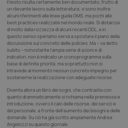
il testo risulta certamente ben documentato, frutto di
un rilevante lavoro sulla letteratura; vi sono inoltre
Piemonte
HIV
alcuni riferimenti alle linee guida OMS, ma pochi alle
best practices
realizzate nel mondo reale. Si distanzia
Provincia Autonoma di Bolzano
Infezioni & Febbre
di molto dalla rozzezza di alcuni recenti DDL, e in
questo senso speriamo serva a spostare il piano della
Provincia Autonoma di Trento
Ipertensione & Scompenso
discussione sul concreto delle
policies
. Ma – va detto
subito – nonostante l’ampia serie di azioni e di
Puglia
Malattie rare
indicatori, non è indicato un cronoprogramma sulla
base di definite priorità; ma soprattutto non si
Sardegna
Malattia di Crohn & Rettocolite Ulcerosa
intravede al momento nessun concreto impegno per
sostenerne la realizzazione con adeguate risorse.
Sicilia
Neuroscienze & patologie neurodegenerative
Diventa allora un libro dei sogni, che contrasta con
quanto drammaticamente si richiama nella premessa e
Toscana
Obesità
introduzione, ovvero il calo delle risorse, dei servizi e
del personale, a fronte dell’aumento dei bisogni e delle
Umbria
Oftalmologia
domande. Su ciò ha già scritto ampiamente Andrea
Angelozzi su questo giornale.