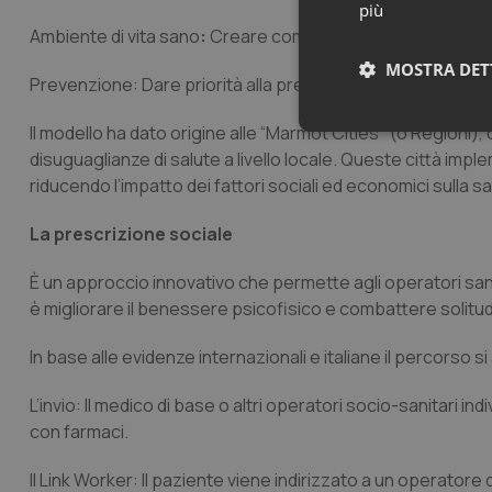
più
Ambiente di vita sano
:
Creare comunità e ambienti sani e s
MOSTRA DET
Prevenzione:
Dare priorità alla prevenzione delle malattie
Il modello ha dato origine alle
“Marmot Cities
“
(o Regioni), 
Neces
disuguaglianze di salute a livello locale. Queste città imple
riducendo l’impatto dei fattori sociali ed economici sulla sa
La prescrizione sociale
È un approccio innovativo che permette agli operatori sanit
è migliorare il benessere psicofisico e combattere solitudi
I cookie necessari con
e l'accesso alle aree 
In base alle evidenze internazionali e italiane il percorso si a
Nome
L’invio:
Il medico di base o altri operatori socio-sanitari ind
VISITOR_PRIVACY_
con farmaci.
Il Link Worker
: Il paziente viene indirizzato a un operatore 