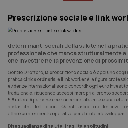
Prescrizione sociale e link wor
determinanti sociali della salute nella pratica
professionale che manca strutturalmente al 
che investire nella prevenzione di prossimità
Gentile Direttore,
la prescrizione sociale è oggi uno degli s
pratica clinica ordinaria, e il link worker è la figura profe
evidenze internazionali sono concordi: ogni euro investito 
tradizionale, riducendo accessi impropri al pronto soccorso,
5,8 milioni di persone che rinunciano alle cure e una rete as
scalare il modello ci sono. Questo articolo ne descrive i f
offrire un riferimento operativo per chi intende sviluppare
Diseguaglianze di salute, fragilità e solitudini