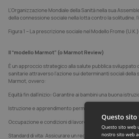
L’Organizzazione Mondiale della Sanità nella sua Assembl
della connessione sociale nella lotta contro la solitudine, l
Figura 1 – La prescrizione sociale nel Modello Frome (U.K.)
Il
“modello Marmot” (o Marmot Review)
È un approccio strategico alla salute pubblica sviluppato 
sanitarie attraverso l’azione sui determinanti sociali della 
Marmot
, ovvero:
Equità fin dall’inizio
:
Garantire ai bambini una buona istruzio
Istruzione e apprendimento permanente
:
Favorire opportu
Questo sito 
Occupazione e condizioni di lavoro
:
Promuovere un lavoro 
Questo sito web ut
nostro sito web ac
Standard di vita:
Assicurare un reddito minimo sufficiente p