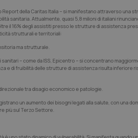
mo Report della Caritas Italia – si manifestano attraverso una st
 sanitaria. Attualmente, quasi 5,8 milioni di italiani rinunciano
re il 16% degli assistiti presso le strutture di assistenza pre
cità strutturali e territoriali:
nsitoria ma strutturale.
izi sanitari – come da ISS, Epicentro – si concentrano maggiorm
 e di fruibilità delle strutture di assistenza risulta inferiore ri
idirezionale tra disagio economico e patologie.
registrano un aumento dei bisogni legati alla salute, con una do
re più sul Terzo Settore.
ità
è uno
stato dinamico di vulnerabilità
. Si manifesta quando un