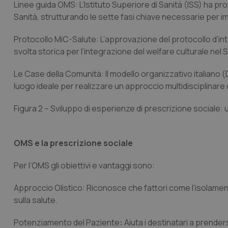
Linee guida OMS
: L’Istituto Superiore di Sanità (ISS) ha p
Sanità, strutturando le sette fasi chiave necessarie per imp
_ga_KM60CM4NPH
Protocollo MiC-Salute
: L’approvazione del protocollo d’int
svolta storica per l’integrazione del welfare culturale nel
Nome
Le Case della Comunità
: Il modello organizzativo italiano (
Nome
VISITOR_INFO1_LIV
luogo ideale per realizzare un approccio multidisciplinare 
_ga_0VMQEQKQ1N
Figura 2 – Sviluppo di esperienze di prescrizione sociale:
__Secure-YNID
OMS e la prescrizione sociale
Per l’OMS gli obiettivi e vantaggi sono:
YSC
Approccio Olistico:
Riconosce che fattori come l’isolamen
__Secure-
sulla salute.
ROLLOUT_TOKEN
Potenziamento del Paziente
:
Aiuta i destinatari a prende
tracking-sites-