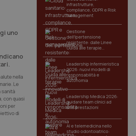
infrastrutture,
compliance, GDPR e Risk
management
ggi uno
Gestione
dell'Ipertensione
resistente: dalle Linee
Guida alle terapie
innovative
indicano
ari.
Leadership Infermieristica
2026: nuovi modelli di
responsabilità e
salute nella
autonomia
imarie. Le
a sanità
Leadership Medica 2026:
a, con quasi
guidare team clinici ad
ioni per
alte prestazioni
ettivo di
AI e telemedicina nello
studio odontoiatrico: