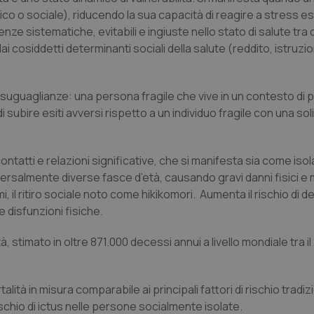
hico o sociale), riducendo la sua capacità di reagire a stress e
enze sistematiche, evitabili e ingiuste
nello stato di salute tra 
dai cosiddetti
determinanti sociali della salute
(reddito, istruzi
disuguaglianze: una persona fragile che vive in un contesto di 
i subire esiti avversi rispetto a un individuo fragile con una sol
ontatti e relazioni significative, che si manifesta sia come is
rsalmente diverse fasce d’età, causando gravi danni fisici e m
i, il ritiro sociale noto come
hikikomori
. Aumenta il rischio di 
 disfunzioni fisiche.
, stimato in oltre 871.000 decessi annui a livello mondiale tra il 
rtalità in misura comparabile ai principali fattori di rischio tradiz
schio di ictus nelle persone socialmente isolate.