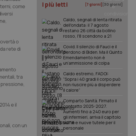
I più letti
[7 giorni]
[30 giorni]
sterni, come
diversi
Caldo, segnali di lenta ritirata
one,
dell'ondata: il 7 agosto
restano 26 città da bollino
rosso, l'8 scendono a 21
povertà o
Covid. Il silenzio di Fauci e il
ida rete di
perdono di Biden. Ma il Quinto
Emendamento non è
un’ammissione di colpa
olamento
Caldo estremo, FADOI:
entali, tra
“Sopra i 40 gradi il corpo può
depressione,
non riuscire più a disperdere
il calore”
Comparto Sanità. Firmato il
2014 e il
contratto 2025-2027.
Aumenti fino a 240 euro per
gli infermieri, arriva il capitolo
sull'IA e nuove tutele per il
ionali, con un
personale