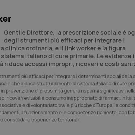
ker
Gentile Direttore,
la prescrizione sociale è o
degli strumenti più efficaci per integrare i
 clinica ordinaria, e il link worker è la figura
sistema italiano di cure primarie. Le evidenze 
 riduce accessi impropri, ricoveri e costi sanit
trumenti più efficaci per integrare i determinanti sociali della 
ssionale che manca strutturalmente al sistema italiano di cure pr
in prevenzione di prossimità genera risparmi significativi nell
 ricoveri evitabili e consumo inappropriato di farmaci. In Itali
sociativa e di volontariato tra le più ricche d’Europa, le condiz
ondamenti, il funzionamento e le competenze richieste, con l’obi
 o consolidare esperienze territoriali.