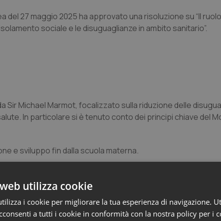
ea del 27 maggio 2025 ha approvato una risoluzione su “
Il ruo
’isolamento sociale e le disuguaglianze in ambito sanitario”.
da Sir Michael Marmot, focalizzato sulla riduzione delle disugu
salute. In particolare si è tenuto conto dei principi chiave del
Mo
ne e sviluppo fin dalla scuola materna.
nità di formazione per tutti.
web utilizza cookie
dignitoso e condizioni lavorative sane.
ilizza i cookie per migliorare la tua esperienza di navigazione. Ut
consenti a tutti i cookie in conformità con la nostra policy per i 
er una vita sana.