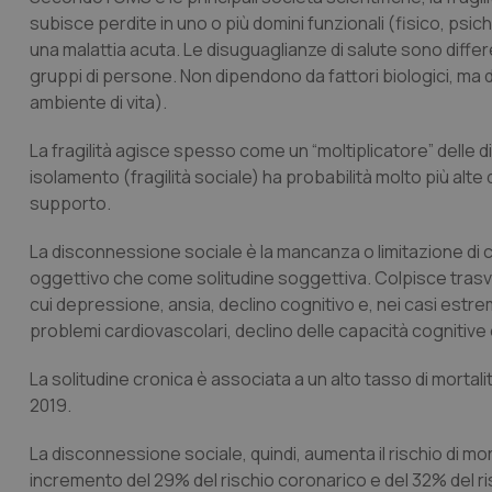
subisce perdite in uno o più domini funzionali (fisico, psic
una malattia acuta. Le
disuguaglianze di salute
sono
differ
gruppi di persone. Non dipendono da fattori biologici, ma 
ambiente di vita).
La
fragilità
agisce spesso come un
“moltiplicatore
” delle 
isolamento (fragilità sociale) ha probabilità molto più alte d
supporto.
La
disconnessione sociale
è la mancanza o limitazione di c
oggettivo che come solitudine soggettiva. Colpisce trasve
cui depressione, ansia, declino cognitivo e, nei casi estrem
problemi cardiovascolari, declino delle capacità cognitive e
La
solitudine cronica
è associata a un alto tasso di mortalità
2019.
La
disconnessione sociale
, quindi, aumenta il rischio di mo
incremento del 29% del rischio coronarico e del 32% del ri