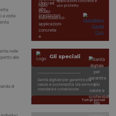
applicazioni concrete e
uso protetto
retta
 a visite
senta
ente nelle
Gli speciali
spetto alle
Sanità digitale per garantire più
salute e sostenibilità. Ma servono
manda di
standard e condivisione
Tutti gli speciali
 individuo