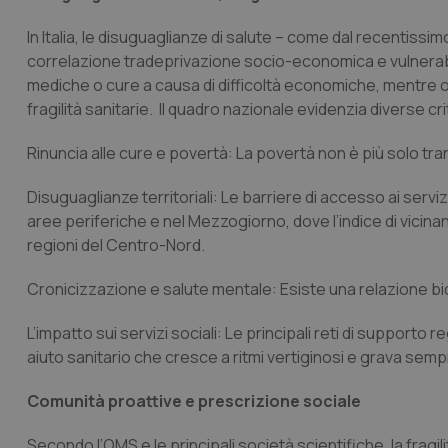
In Italia, le disuguaglianze di salute – come dal recentissi
correlazione tradeprivazione socio-economica e vulnerabilità
mediche o cure a causa di difficoltà economiche, mentre olt
fragilità sanitarie. Il quadro nazionale evidenzia diverse criti
Rinuncia alle cure e povertà
: La povertà non è più solo tra
Disuguaglianze territoriali
: Le barriere di accesso ai serv
aree periferiche e nel Mezzogiorno, dove l’indice di vicinanza
regioni del Centro-Nord.
Cronicizzazione e salute mentale
: Esiste una relazione b
L’impatto sui servizi sociali
: Le principali reti di supporto 
aiuto sanitario che cresce a ritmi vertiginosi e grava semp
Comunità proattive e prescrizione sociale
Secondo l’OMS e le principali società scientifiche, la
fragil