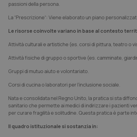
passioni della persona.
CookieScriptConse
La “Prescrizione
“: Viene elaborato un piano personalizzato
Le risorse coinvolte variano in base al contesto terri
tracking-sites-ironf
tracking-enable
Attività culturali e artistiche (es. corsi di pittura, teatro o v
tracking-sites-ironf
session-id
Attività fisiche di gruppo o sportive (es. camminate, giard
_ga
Gruppi di mutuo aiuto e volontariato.
Corsi di cucina o laboratori per l’inclusione sociale.
Nata e consolidata nel Regno Unito, la pratica si sta diffond
sanitario che permette ai medici di indirizzare i pazienti v
per curare fragilità e solitudine. Questa pratica è parte i
PHPSESSID
Il quadro istituzionale si sostanzia in: