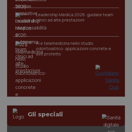
Leadership Medica 2026: guidare team
clinici ad alte prestazioni
AI e telemedicina nello studio
odontoiatrico: applicazioni concrete e
uso protetto
Gli speciali
PHPSESSID
Sessio
PHP.net
www.quotidianosanita.it