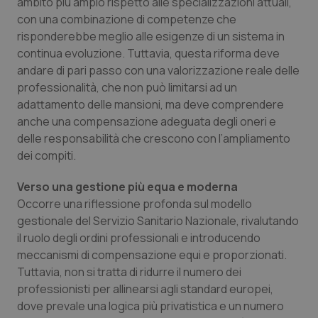
ambito più ampio rispetto alle specializzazioni attuali,
Salute orale & impianti
con una combinazione di competenze che
risponderebbe meglio alle esigenze di un sistema in
Sangue & coagulazione
continua evoluzione. Tuttavia, questa riforma deve
andare di pari passo con una valorizzazione reale delle
professionalità, che non può limitarsi ad un
Tiroide
adattamento delle mansioni, ma deve comprendere
anche una compensazione adeguata degli oneri e
Tumore al seno
delle responsabilità che crescono con l’ampliamento
dei compiti.
Tumore ovarico
Verso una gestione più equa e moderna
Tumori del Polmone & Testa Collo
Occorre una riflessione profonda sul modello
gestionale del Servizio Sanitario Nazionale, rivalutando
Tumori gastrointestinali
il ruolo degli ordini professionali e introducendo
meccanismi di compensazione equi e proporzionati.
Tuttavia, non si tratta di ridurre il numero dei
Ulcera & Reflusso
professionisti per allinearsi agli standard europei,
dove prevale una logica più privatistica e un numero
Vaccini