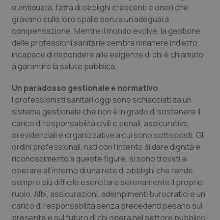
Calabria
Asma & BPCO
e antiquata, fatta di obblighi crescenti e oneri che
gravano sulle loro spalle senza un’adeguata
compensazione. Mentre il mondo evolve, la gestione
Campania
Car-T
delle professioni sanitarie sembra rimanere indietro,
incapace di rispondere alle esigenze di chi è chiamato
Emilia-Romagna
Colesterolo & coronaropatie
a garantire la salute pubblica.
Friuli Venezia Giulia
Dermatite Atopica
Un paradosso gestionale e normativo
I professionisti sanitari oggi sono schiacciati da un
Lazio
Diabete & glucometri
sistema gestionale che non è in grado di sostenere il
carico di responsabilità civili e penali, assicurative,
Liguria
Disturbi dell’umore
previdenziali e organizzative a cui sono sottoposti. Gli
ordini professionali, nati con l’intento di dare dignità e
riconoscimento a queste figure, si sono trovati a
Lombardia
Dolore
operare all’interno di una rete di obblighi che rende
sempre più difficile esercitare serenamente il proprio
Marche
Donna & Salute
ruolo. Albi, assicurazioni, adempimenti burocratici e un
carico di responsabilità senza precedenti pesano sul
Molise
Epatiti
presente e sul futuro di chi opera nel settore pubblico