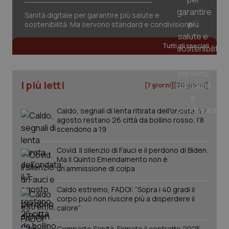
Sanità digitale per garantire più salute e
sostenibilità. Ma servono standard e condivisione
Tutti gli speciali
I più letti
[7 giorni]
[30 giorni]
Caldo, segnali di lenta ritirata dell'ondata: il 7
agosto restano 26 città da bollino rosso, l'8
scendono a 19
Covid. Il silenzio di Fauci e il perdono di Biden.
_ga_KM60CM4NPH
.quotidianosanita.it
1 anno
Ma il Quinto Emendamento non è
mes
un’ammissione di colpa
Caldo estremo, FADOI: “Sopra i 40 gradi il
corpo può non riuscire più a disperdere il
calore”
Comparto Sanità. Firmato il contratto 2025-