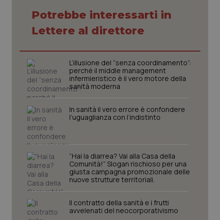
Potrebbe interessarti in
Lettere al direttore
L’illusione del “senza coordinamento”:
perché il middle management
infermieristico è il vero motore della
sanità moderna
In sanità il vero errore è confondere
l’uguaglianza con l’indistinto
CookieScriptConsent
5 mesi
CookieScript
settim
www.quotidianosanita.it
“Hai la diarrea? Vai alla Casa della
Comunità!” Slogan rischioso per una
giusta campagna promozionale delle
nuove strutture territoriali.
Il contratto della sanità e i frutti
avvelenati del neocorporativismo