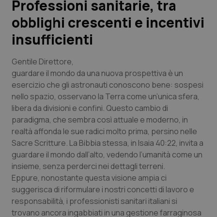
Professioni sanitarie, tra
obblighi crescenti e incentivi
Scienza e Farmaci
insufficienti
Studi e Analisi
Gentile Direttore,
Lettere al direttore
guardare il mondo da una nuova prospettiva è un
esercizio che gli astronauti conoscono bene: sospesi
nello spazio, osservano la Terra come un’unica sfera,
Edizioni Regionali
libera da divisioni e confini. Questo cambio di
paradigma, che sembra così attuale e moderno, in
QS Pro
realtà affonda le sue radici molto prima, persino nelle
Sacre Scritture. La Bibbia stessa, in Isaia 40:22, invita a
Professionisti Sanitari.AI
guardare il mondo dall’alto, vedendo l’umanità come un
insieme, senza perderci nei dettagli terreni.
Abruzzo
QS Pro Gold
Eppure, nonostante questa visione ampia ci
suggerisca di riformulare i nostri concetti di lavoro e
QS Club
Newsletter
Basilicata
Artrite & artrosi
responsabilità, i professionisti sanitari italiani si
trovano ancora ingabbiati in una gestione farraginosa