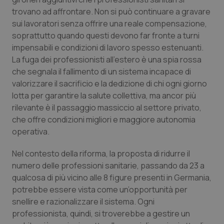
Valle D’Aosta
Oncodermatologia
trovano ad affrontare. Non si può continuare a gravare
sui lavoratori senza offrire una reale compensazione,
Veneto
Oncoematologia
soprattutto quando questi devono far fronte a turni
impensabili e condizioni di lavoro spesso estenuanti.
Oncologia & Nutrizione
La fuga dei professionisti all’estero è una spia rossa
che segnala il fallimento di un sistema incapace di
Psoriasi & pelle
valorizzare il sacrificio e la dedizione di chi ogni giorno
lotta per garantire la salute collettiva, ma ancor più
Quotidiano Cardiologia
rilevante è il passaggio massiccio al settore privato,
che offre condizioni migliori e maggiore autonomia
Quotidiano Chirurgia
operativa.
Nel contesto della riforma, la proposta di ridurre il
Quotidiano Oncologia
numero delle professioni sanitarie, passando da 23 a
qualcosa di più vicino alle 8 figure presenti in Germania,
Quotidiano Pediatria
potrebbe essere vista come un’opportunità per
snellire e razionalizzare il sistema. Ogni
Rene & patologie urogenitali
professionista, quindi, si troverebbe a gestire un