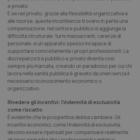
e privato.
Piemonte
HIV
E se nel privato, grazie alla flessibilità organizzativa e
alle risorse, queste incombenze trovano in parte una
Provincia Autonoma di Bolzano
Infezioni & Febbre
compensazione, nel settore pubblico si aggiunge la
difficoltà strutturale: turni massacranti, carenze di
Provincia Autonoma di Trento
Ipertensione & Scompenso
personale, e un apparato spesso incapace di
supportare concretamente i propri professionisti. La
discrepanza tra pubblico e privato diventa così
Puglia
Malattie rare
sempre più marcata, creando un paradosso per cui chi
lavora nella sanità pubblica è gravato da oneri senza il
Sardegna
Malattia di Crohn & Rettocolite Ulcerosa
necessario riconoscimento economico o
organizzativo.
Sicilia
Neuroscienze & patologie neurodegenerative
Rivedere gli incentivi: l’indennità di esclusività
Toscana
Obesità
come riscatto
È evidente che la prospettiva debba cambiare. Gli
Umbria
Oftalmologia
incentivi economici, come l’indennità di esclusività,
devono essere ripensati per compensare realmente
gli oneri aggiuntivi che i professionisti sanitari si