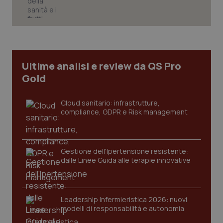
tracking-sites-ironfish-
www.quotidianosanita.it
4
tracking-enable
settim
Ultime analisi e review da QS Pro
2 gior
Gold
Cloud sanitario: infrastrutture,
tracking-sites-ironfish-
www.quotidianosanita.it
4
compliance, GDPR e Risk management
session-id
settim
2 gior
Gestione dell'Ipertensione resistente:
dalle Linee Guida alle terapie innovative
_ga
1 anno
Google LLC
mes
.quotidianosanita.it
Leadership Infermieristica 2026: nuovi
modelli di responsabilità e autonomia