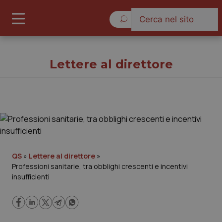
Sabato 8 Agosto 2026
Lettere al direttore
Lettere al direttore
Cronache
QS
»
Lettere al direttore
»
Professioni sanitarie, tra obblighi crescenti e incentivi
Governo e Parlamento
insufficienti
Regioni e Asl
Lavoro e Professioni