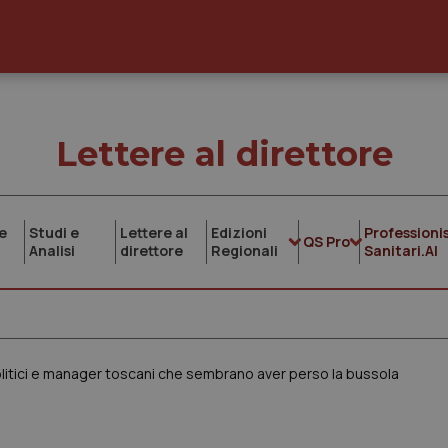
Lettere al direttore
e
Studi e
Lettere al
Edizioni
Professionis
QS Pro
Analisi
direttore
Regionali
Sanitari.AI
litici e manager toscani che sembrano aver perso la bussola