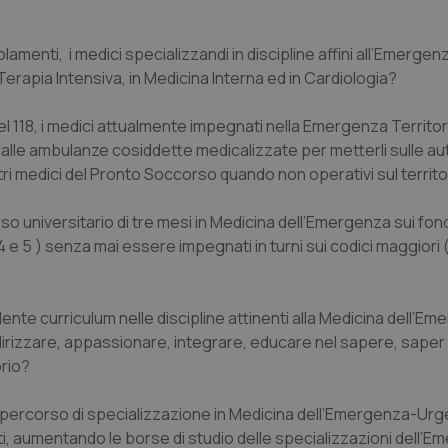
olamenti, i medici specializzandi in discipline affini all’Emerg
erapia Intensiva, in Medicina Interna ed in Cardiologia?
l 118, i medici attualmente impegnati nella Emergenza Territor
i dalle ambulanze cosiddette medicalizzate per metterli sulle a
ltri medici del Pronto Soccorso quando non operativi sul territo
rso universitario di tre mesi in Medicina dell’Emergenza sui fon
 4 e 5 ) senza mai essere impegnati in turni sui codici maggiori
ente curriculum nelle discipline attinenti alla Medicina dell’E
ndirizzare, appassionare, integrare, educare nel sapere, saper
rio?
 il percorso di specializzazione in Medicina dell’Emergenza-Ur
, aumentando le borse di studio delle specializzazioni dell’