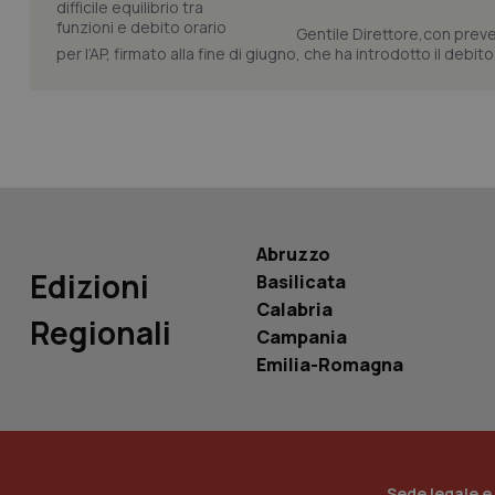
Gentile Direttore,con preved
per l’AP, firmato alla fine di giugno, che ha introdotto il debito 
Nome
Nome
VISITOR_INFO1_LIV
_ga_0VMQEQKQ1N
__Secure-YNID
Abruzzo
Edizioni
Basilicata
YSC
Calabria
Regionali
Campania
__Secure-
Emilia-Romagna
ROLLOUT_TOKEN
tracking-sites-
ironfish-tracking-
named-enable
Sede legale e