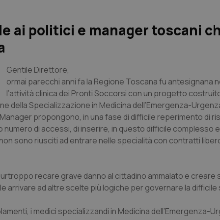
 ai politici e manager toscani c
a
Gentile Direttore
,
ormai parecchi anni fa la Regione Toscana fu antesignana ne
l’attività clinica dei Pronti Soccorsi con un progetto costrui
zione della Specializzazione in Medicina dell’Emergenza-Urgenz
d i Manager propongono, in una fase di difficile reperimento di r
numero di accessi, di inserire, in questo difficile complesso 
non sono riusciti ad entrare nelle specialità con contratti liber
rtroppo recare grave danno al cittadino ammalato e creare s
arrivare ad altre scelte più logiche per governare la difficile
golamenti, i medici specializzandi in Medicina dell’Emergenza-