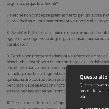
Urgenza e di quelle attinenti?
7. Perché non concepire premi al merito per chi lavora in q
lavoro, facilitare il loro mantenimento sul posto di lavoro 
8. Perché in tutti i settori medici, in specie in quelli care
aggiornata ricognizione degli organici basandosi sui posti 
certificato?
9. Perché non riflettere seriamente sul fatto che circa pi
bianchi che dovrebbero essere affrontati a casa dal Medic
che questo nuovo medico possa lavorare 24h/24h e 7giorni/7
tecnologia portatile diagnostica ed informatica nelle ca
Questo sito 
quindicina di piccoli ospedali potrebbero diventare delle st
Questo sito web ut
pericolosi ospedaletti con Pronti soccorsi spesso desert
nostro sito web ac
essere ben impegnati nei Pronti Soccorsi con grande aff
più
10. Perché non riflettere sull’importanza degli infermieri 
magari costruendo in Toscana un nuovo Progetto di Studio 