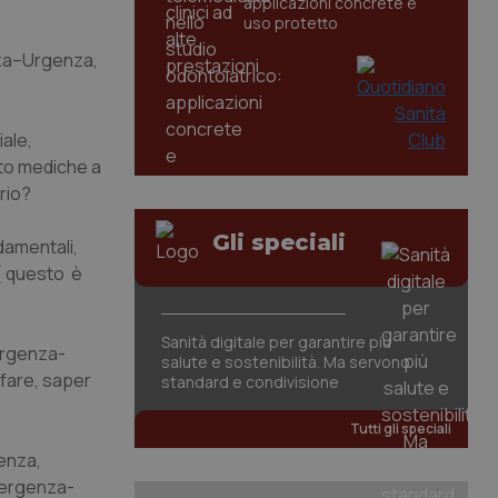
applicazioni concrete e
uso protetto
enza–Urgenza,
iale,
uto mediche a
rio?
Gli speciali
damentali,
 ( questo è
Sanità digitale per garantire più
mergenza-
salute e sostenibilità. Ma servono
 fare, saper
standard e condivisione
Tutti gli speciali
genza,
Emergenza-