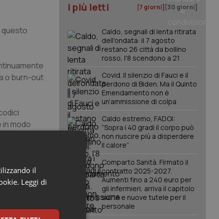
I più letti
[7 giorni]
[30 giorni]
e questo
Caldo, segnali di lenta ritirata
dell'ondata: il 7 agosto
restano 26 città da bollino
rosso, l'8 scendono a 21
 continuamente
Covid. Il silenzio di Fauci e il
ia o burn-out
perdono di Biden. Ma il Quinto
Emendamento non è
un’ammissione di colpa
codici
Caldo estremo, FADOI:
e in modo
“Sopra i 40 gradi il corpo può
 l’idonea
non riuscire più a disperdere
il calore”
ana una
ficaci e
Comparto Sanità. Firmato il
ilizzando il
bbero invece
contratto 2025-2027.
Aumenti fino a 240 euro per
cookie.
Leggi di
gli infermieri, arriva il capitolo
sull'IA e nuove tutele per il
na Critica,
personale
, per