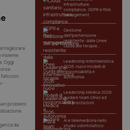
infrastrutture,
compliance, GDPR e Risk
management
he
Gestione
dell'Ipertensione
resistente: dalle Linee
Guida alle terapie
l migliorare
innovative
to insieme
Leadership Infermieristica
a. Oggi
2026: nuovi modelli di
isorse
responsabilità e
e faticoso
autonomia
o-
Leadership Medica 2026:
guidare team clinici ad
alte prestazioni
eri problemi
 situazione.
AI e telemedicina nello
Urgenza da
studio odontoiatrico: