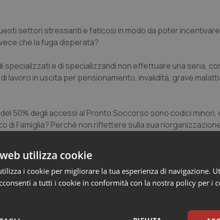
uesti settori stressanti e faticosi in modo da poter incentivar
invece che la fuga disperata?
nti di specializzati e di specializzandi non effettuare una seria,
di lavoro in uscita per pensionamento, invalidità, grave malatt
ù del 50% degli accessi al Pronto Soccorso sono codici minori, 
o di Famiglia? Perché non riflettere sulla sua riorganizzazion
giorni in team con infermieri ed altri operatori sanitari, con
se della Salute ( Patient Centred Medical Home)? Oggi in Tosc
web utilizza cookie
raordinarie Case della Salute invece di essere inefficienti, inef
ilizza i cookie per migliorare la tua esperienza di navigazione. Ut
i ma comunque con medici ed infermieri in guardia che potre
consenti a tutti i cookie in conformità con la nostra policy per i 
luenza.
nei settori della Medicina dell’Emergenza-Urgenza e della Medici
come quello che fu dell’Università di Harvard, poi dimenticato