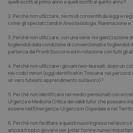
quelli iscritti al primo anno a quelli iscritti al quinto anno?
2. Perché non utilizzare, nei modi consentiti da leggi e reg
come gli specializzandi in Anestesiologia, Rianimazione e T
3. Perché non utilizzare, con una seria riorganizzazione de
togliendoli dalla condizione di convenzionati e togliendol
partenza dai Pronti Soccorsi ed in rotazione con tutti gli a
4. Perché non utilizzare i giovani neo-laureati, dopo un co
nei codici minori (oggi identificati in Toscana nei percorsi
un vero tutelato apprendimento sul lavoro)?
5. Perché non identificare nei medici pensionati con eccell
Urgenza e Medicina Critica dei validi tutor che possano i
essere nell’Emergenza-Urgenza in Ospedale e nel Territo
6. Perché non facilitare a questi nuovi ingressi nel lavoro
ancora troppo giovane per poter fornire numeri importanti