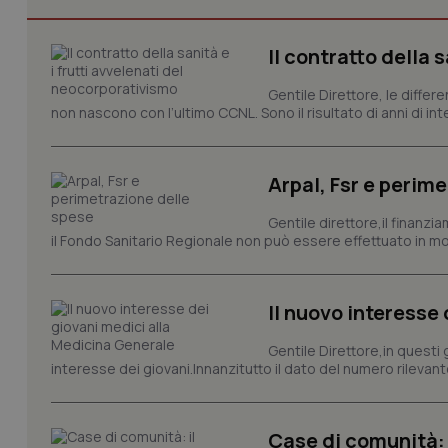
Il contratto della 
tracking-sites-ironf
tracking-enable
Gentile Direttore, le differ
tracking-sites-ironf
non nascono con l’ultimo CCNL. Sono il risultato di anni di interv
session-id
_ga
Arpal, Fsr e perim
Gentile direttore,il finanz
il Fondo Sanitario Regionale non può essere effettuato in mod
PHPSESSID
Il nuovo interesse
Gentile Direttore,in questi
interesse dei giovani.Innanzitutto il dato del numero rilevante 
_ga_KM60CM4NPH
Case di comunità: il