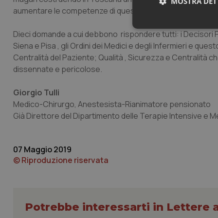
MOSTRA DET
aumentare le competenze di questo straordinario compagn
Neces
Dieci domande a cui debbono rispondere tutti: i Decisori Po
Siena e Pisa , gli Ordini dei Medici e degli Infermieri e que
Centralità del Paziente; Qualità , Sicurezza e Centralità
dissennate e pericolose.
Giorgio Tulli
Medico-Chirurgo, Anestesista-Rianimatore pensionato
Già Direttore del Dipartimento delle Terapie Intensive e Me
I cookie necessari con
e l'accesso alle aree 
Nome
07 Maggio 2019
VISITOR_PRIVACY_
© Riproduzione riservata
CookieScriptConse
Potrebbe interessarti in Lettere a