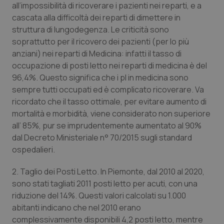
all’impossibilità di ricoverare i pazienti nei reparti, e a
Piemonte
HIV
cascata alla difficoltà dei reparti di dimettere in
struttura di lungodegenza. Le criticità sono
soprattutto per il ricovero dei pazienti (per lo più
Provincia Autonoma di Bolzano
Infezioni & Febbre
anziani) nei reparti di Medicina: infatti il tasso di
occupazione di posti letto nei reparti di medicina è del
Provincia Autonoma di Trento
Ipertensione & Scompenso
96,4%. Questo significa che i pl in medicina sono
sempre tutti occupati ed è complicato ricoverare. Va
Puglia
Malattie rare
ricordato che il tasso ottimale, per evitare aumento di
mortalità e morbidità, viene considerato non superiore
Sardegna
Malattia di Crohn & Rettocolite Ulcerosa
all’ 85%, pur se imprudentemente aumentato al 90%
dal Decreto Ministeriale n° 70/2015 sugli standard
Sicilia
Neuroscienze & patologie neurodegenerative
ospedalieri.
2. Taglio dei Posti Letto. In Piemonte, dal 2010 al 2020,
Toscana
Obesità
sono stati tagliati 2011 posti letto per acuti, con una
riduzione del 14%. Questi valori calcolati su 1.000
Umbria
Oftalmologia
abitanti indicano che nel 2010 erano
complessivamente disponibili 4,2 posti letto, mentre