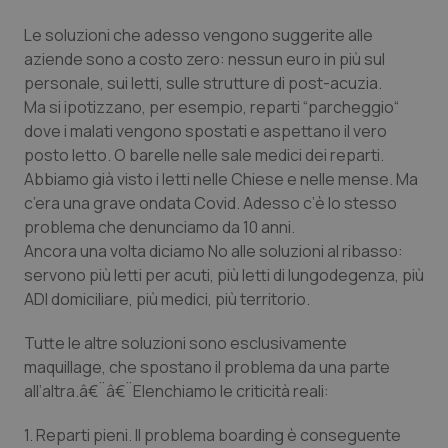
Calabria
Asma & BPCO
Le soluzioni che adesso vengono suggerite alle
aziende sono a costo zero: nessun euro in più sul
Campania
Car-T
personale, sui letti, sulle strutture di post-acuzia.
Ma si ipotizzano, per esempio, reparti “parcheggio“
Emilia-Romagna
Colesterolo & coronaropatie
dove i malati vengono spostati e aspettano il vero
posto letto. O barelle nelle sale medici dei reparti.
Friuli Venezia Giulia
Dermatite Atopica
Abbiamo già visto i letti nelle Chiese e nelle mense. Ma
c’era una grave ondata Covid. Adesso c’è lo stesso
Lazio
Diabete & glucometri
problema che denunciamo da 10 anni.
Ancora una volta diciamo No alle soluzioni al ribasso:
Liguria
Disturbi dell’umore
servono più letti per acuti, più letti di lungodegenza, più
ADI domiciliare, più medici, più territorio.
Lombardia
Dolore
Tutte le altre soluzioni sono esclusivamente
maquillage, che spostano il problema da una parte
Marche
Donna & Salute
all’altra.â€¨â€¨Elenchiamo le criticità reali:
Molise
Epatiti
1. Reparti pieni. Il problema boarding è conseguente