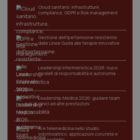
tracking-sites-ironfish-
www.quotidianosanita.it
4
Cloud sanitario: infrastrutture,
tracking-enable
settim
compliance, GDPR e Risk management
2 gior
Gestione dell'Ipertensione resistente:
tracking-sites-ironfish-
www.quotidianosanita.it
4
dalle Linee Guida alle terapie innovative
session-id
settim
2 gior
Leadership Infermieristica 2026: nuovi
modelli di responsabilità e autonomia
_ga
1 anno
Google LLC
mes
.quotidianosanita.it
Leadership Medica 2026: guidare team
clinici ad alte prestazioni
AI e telemedicina nello studio
odontoiatrico: applicazioni concrete e
uso protetto