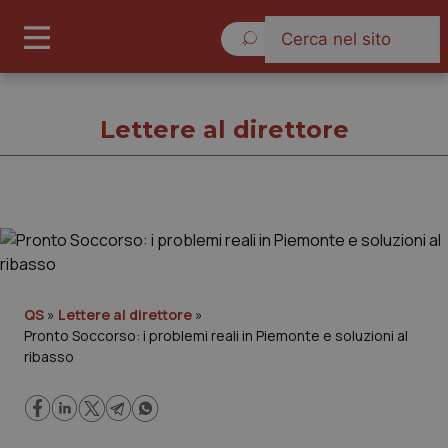
Giovedì 6 Agosto 2026
Lettere al direttore
Lettere al direttore
Cronache
QS
»
Lettere al direttore
»
Pronto Soccorso: i problemi reali in Piemonte e soluzioni al
Governo e Parlamento
ribasso
Regioni e Asl
Lavoro e Professioni