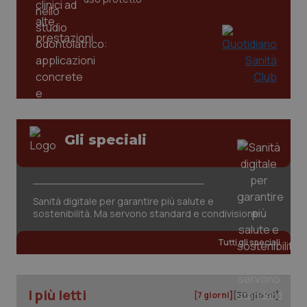
Gli speciali
Sanità digitale per garantire più salute e
PHPSESSID
Sessio
PHP.net
www.quotidianosanita.it
sostenibilità. Ma servono standard e condivisione
Tutti gli speciali
I più letti
[7 giorni]
[30 giorni]