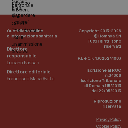
_ga_0VMQEQKQ1N
.quotidianosanita.it
1 anno 1
Questo
mese
cookie
VISITOR_INFO1_LIVE
5 mesi 4
Que
Google LLC
viene
settimane
imp
.youtube.com
utilizzato
You
da Google
ten
Analytics
pre
per
del
mantener
vid
Quotidiano online
Copyright 2013-2026
lo stato
inco
d'informazione sanitaria
© Homnya Srl
della
può
sessione.
Tutti i diritti sono
det
vis
riservati
Direttore
web
uti
responsabile
nuo
P.I. e C.F. 13026241003
ver
Luciano Fassari
dell
You
Iscrizione al ROC
Direttore editoriale
n.34308
__Secure-YNID
.youtube.com
5 mesi 4
Que
Francesco Maria Avitto
Iscrizione Tribunale
settimane
imp
You
di Roma n.115/2013
ten
del 22/05/2013
pre
del
Riproduzione
vid
inco
riservata
può
det
vis
Privacy Policy
web
uti
Cookie Policy