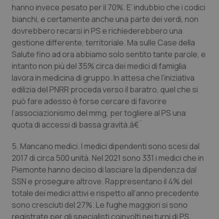
hanno invece pesato per il 70%. E’ indubbio che i codici
Salute orale & impianti
bianchi, e certamente anche una parte dei verdi, non
dovrebbero recarsi in PS e richiederebbero una
Sangue & coagulazione
gestione differente, territoriale. Ma sulle Case della
Salute fino ad ora abbiamo solo sentito tante parole, e
Tiroide
intanto non più del 35% circa dei medici di famiglia
lavora in medicina di gruppo. In attesa che l’iniziativa
Tumore al seno
edilizia del PNRR proceda verso il baratro, quel che si
può fare adesso è forse cercare di favorire
Tumore ovarico
l’associazionismo del mmg, per togliere al PS una
quota di accessi di bassa gravità.â€¨
Tumori del Polmone & Testa Collo
5. Mancano medici. I medici dipendenti sono scesi dal
2017 di circa 500 unità. Nel 2021 sono 331 i medici che in
Tumori gastrointestinali
Piemonte hanno deciso di lasciare la dipendenza dal
SSN e proseguire altrove. Rappresentano il 4% del
Ulcera & Reflusso
totale dei medici attivi e rispetto all’anno precedente
sono cresciuti del 27%. Le fughe maggiori si sono
Vaccini
registrate per gli specialisti coinvolti nei turni di PS,