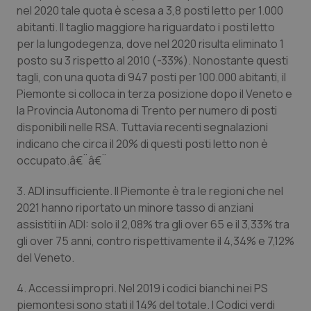
Valle D’Aosta
Oncodermatologia
nel 2020 tale quota è scesa a 3,8 posti letto per 1.000
abitanti. Il taglio maggiore ha riguardato i posti letto
Veneto
Oncoematologia
per la lungodegenza, dove nel 2020 risulta eliminato 1
posto su 3 rispetto al 2010 (-33%). Nonostante questi
Oncologia & Nutrizione
tagli, con una quota di 947 posti per 100.000 abitanti, il
Piemonte si colloca in terza posizione dopo il Veneto e
Psoriasi & pelle
la Provincia Autonoma di Trento per numero di posti
disponibili nelle RSA. Tuttavia recenti segnalazioni
indicano che circa il 20% di questi posti letto non è
Quotidiano Cardiologia
occupato.â€¨â€¨
Quotidiano Chirurgia
3. ADI insufficiente. Il Piemonte è tra le regioni che nel
2021 hanno riportato un minore tasso di anziani
Quotidiano Oncologia
assistiti in ADI: solo il 2,08% tra gli over 65 e il 3,33% tra
gli over 75 anni, contro rispettivamente il 4,34% e 7,12%
Quotidiano Pediatria
del Veneto.
4. Accessi impropri. Nel 2019 i codici bianchi nei PS
Rene & patologie urogenitali
piemontesi sono stati il 14% del totale. I Codici verdi