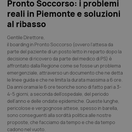
Pronto Soccorso: i problemi
reali in Piemonte e soluzioni
Scienza e Farmaci
al ribasso
Studi e Analisi
Gentile Direttore,
Lettere al direttore
il boarding in Pronto Soccorso (ovvero l’attesa da
parte del paziente di un posto letto in reparto dopo la
decisione di ricovero da parte del medico di PS) è
Edizioni Regionali
affrontato dalla Regione come se fosse un problema
emergenziale, attraverso un documento che ne detta
QS Pro
le linee guida e che ne limita la durata massima a 6 ore.
Da anni oramai le 6 ore teoriche sono di fatto pari a 3-
Professionisti Sanitari.AI
4-5 giorni, a seconda dell’ospedale, del periodo
dell’anno e delle ondate epidemiche. Queste lunghe,
Abruzzo
QS Pro Gold
pericolose e vergognose attese, spesso in barella,
sono conseguenti alla sordità politica alle nostre
QS Club
Newsletter
Basilicata
Artrite & artrosi
proposte, che facciamo da tempo e che da tempo
cadono nel vuoto.