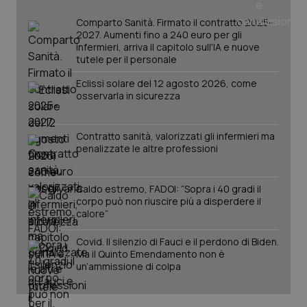
Comparto Sanità. Firmato il contratto 2025-
2027. Aumenti fino a 240 euro per gli
infermieri, arriva il capitolo sull'IA e nuove
tutele per il personale
Eclissi solare del 12 agosto 2026, come
osservarla in sicurezza
Contratto sanità, valorizzati gli infermieri ma
_ga_KM60CM4NPH
.quotidianosanita.it
1 anno
penalizzate le altre professioni
mes
Caldo estremo, FADOI: “Sopra i 40 gradi il
corpo può non riuscire più a disperdere il
calore”
Covid. Il silenzio di Fauci e il perdono di Biden.
Ma il Quinto Emendamento non è
un’ammissione di colpa
Fornitore
/
Nome
Scadenza
Descrizion
Dominio
Nome
Fornitore
/
Dominio
Scadenza
Des