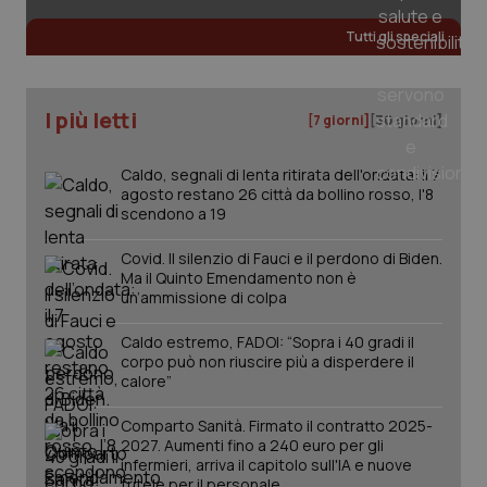
Tutti gli speciali
I più letti
[7 giorni]
[30 giorni]
Caldo, segnali di lenta ritirata dell'ondata: il 7
agosto restano 26 città da bollino rosso, l'8
scendono a 19
Covid. Il silenzio di Fauci e il perdono di Biden.
Ma il Quinto Emendamento non è
un’ammissione di colpa
_ga_KM60CM4NPH
.quotidianosanita.it
1 anno
mes
Caldo estremo, FADOI: “Sopra i 40 gradi il
corpo può non riuscire più a disperdere il
calore”
Comparto Sanità. Firmato il contratto 2025-
2027. Aumenti fino a 240 euro per gli
infermieri, arriva il capitolo sull'IA e nuove
tutele per il personale