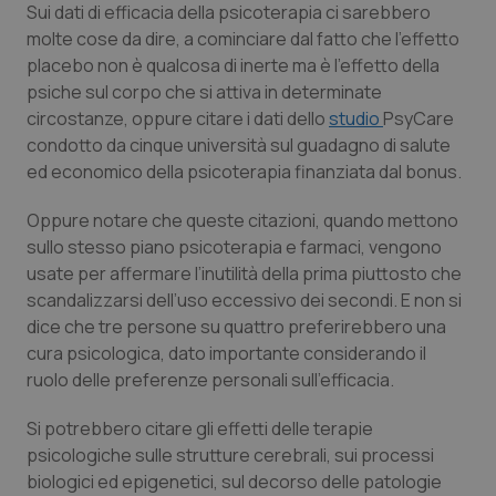
Sui dati di efficacia della psicoterapia ci sarebbero
Piemonte
HIV
molte cose da dire, a cominciare dal fatto che l’effetto
placebo non è qualcosa di inerte ma è l’effetto della
psiche sul corpo che si attiva in determinate
Provincia Autonoma di Bolzano
Infezioni & Febbre
circostanze, oppure citare i dati dello
studio
PsyCare
condotto da cinque università sul guadagno di salute
Provincia Autonoma di Trento
Ipertensione & Scompenso
ed economico della psicoterapia finanziata dal bonus.
Puglia
Malattie rare
Oppure notare che queste citazioni, quando mettono
sullo stesso piano psicoterapia e farmaci, vengono
Sardegna
Malattia di Crohn & Rettocolite Ulcerosa
usate per affermare l’inutilità della prima piuttosto che
scandalizzarsi dell’uso eccessivo dei secondi. E non si
Sicilia
Neuroscienze & patologie neurodegenerative
dice che tre persone su quattro preferirebbero una
cura psicologica, dato importante considerando il
ruolo delle preferenze personali sull’efficacia.
Toscana
Obesità
Si potrebbero citare gli effetti delle terapie
Umbria
Oftalmologia
psicologiche sulle strutture cerebrali, sui processi
biologici ed epigenetici, sul decorso delle patologie