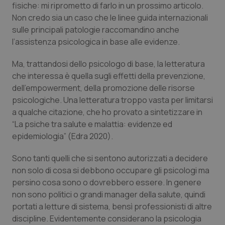
Valle D’Aosta
Oncodermatologia
fisiche: mi riprometto di farlo in un prossimo articolo.
Non credo sia un caso che le linee guida internazionali
Veneto
Oncoematologia
sulle principali patologie raccomandino anche
l’assistenza psicologica in base alle evidenze.
Oncologia & Nutrizione
Ma, trattandosi dello psicologo di base, la letteratura
che interessa è quella sugli effetti della prevenzione,
Psoriasi & pelle
dell’empowerment, della promozione delle risorse
psicologiche. Una letteratura troppo vasta per limitarsi
Quotidiano Cardiologia
a qualche citazione, che ho provato a sintetizzare in
“La psiche tra salute e malattia: evidenze ed
Quotidiano Chirurgia
epidemiologia”
(Edra 2020).
Quotidiano Oncologia
Sono tanti quelli che si sentono autorizzati a decidere
non solo di cosa si debbono occupare gli psicologi ma
persino cosa sono o dovrebbero essere. In genere
Quotidiano Pediatria
non sono politici o grandi manager della salute, quindi
portati a letture di sistema, bensì professionisti di altre
Rene & patologie urogenitali
discipline. Evidentemente considerano la psicologia