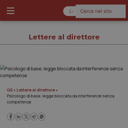
Venerdì 7 Agosto 2026
Lettere al direttore
Lettere al direttore
Cronache
QS
»
Lettere al direttore
»
Psicologo di base, legge bloccata da interferenze senza
Governo e Parlamento
competenze
Regioni e Asl
Lavoro e Professioni