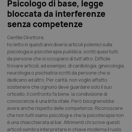
Psicologo di base, legge
bloccata da interferenze
Scienza e Farmaci
senza competenze
Studi e Analisi
Gentile Direttore,
Lettere al direttore
ho letto in questi anni diversi articoli polemici sulla
psicologia e psicoterapia pubblica, scritti quasi tutti,
da persone che si occupano di tutt’altro. Difficile
Edizioni Regionali
trovare articoli, ad esempio, dì cardiologia, ginecologia,
neurologia o psichiatria scritti da persone che si
QS Pro
dedicano ad altro. Per carità, non voglio affatto
sostenere che ognuno deve guardare solo il suo
Professionisti Sanitari.AI
orticello, il confronto fa bene, la condivisione di
conoscenze è una linfa vitale. Però bisognerebbe
Abruzzo
QS Pro Gold
avere anche rispetto delle competenze. Riconoscere
che non tutti siamo psicologi e che la psicoterapia non
QS Club
Newsletter
Basilicata
Artrite & artrosi
è una chiacchierata al bar. Altrimenti chi scrive questi
articoli sembra interpretare in chiave moderna il ruolo