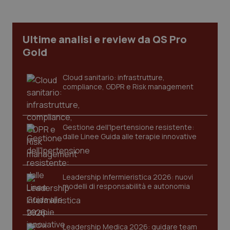
Ultime analisi e review da QS Pro
tracking-sites-ironfish-
www.quotidianosanita.it
4
tracking-enable
settim
Gold
2 gior
Cloud sanitario: infrastrutture,
compliance, GDPR e Risk management
tracking-sites-ironfish-
www.quotidianosanita.it
4
session-id
settim
2 gior
Gestione dell'Ipertensione resistente:
dalle Linee Guida alle terapie innovative
_ga
1 anno
Google LLC
mes
.quotidianosanita.it
Leadership Infermieristica 2026: nuovi
modelli di responsabilità e autonomia
Leadership Medica 2026: guidare team