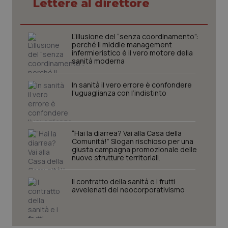
Lettere al direttore
L’illusione del “senza coordinamento”:
perché il middle management
infermieristico è il vero motore della
sanità moderna
In sanità il vero errore è confondere
l’uguaglianza con l’indistinto
“Hai la diarrea? Vai alla Casa della
CookieScriptConsent
5 mesi
CookieScript
Comunità!” Slogan rischioso per una
settim
www.quotidianosanita.it
giusta campagna promozionale delle
nuove strutture territoriali.
Il contratto della sanità e i frutti
avvelenati del neocorporativismo