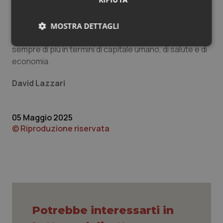
Su questo tema registriamo oggi, purtroppo, la più
grande distanza tra bisogni e aspettative dei cittadini e
MOSTRA DETTAGLI
risposte dei decisori. Una distanza che sta costando
Necessari
Statistici
Marketing
sempre di più in termini di capitale umano, di salute e di
economia.
David Lazzari
05 Maggio 2025
Necessari
Statistici
Marketing
© Riproduzione riservata
I cookie necessari contribuiscono a rendere fruibile il
sito web abilitandone funzionalità di base quali la
navigazione sulle pagine e l'accesso alle aree
protette del sito. Il sito web non è in grado di
funzionare correttamente senza questi cookie.
Nome
Fornitore
/
Dominio
Scaden
VISITOR_PRIVACY_METADATA
5 mesi
YouTube
settim
.youtube.com
Potrebbe interessarti in