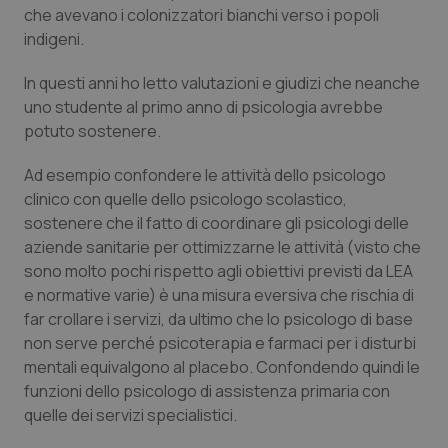
Calabria
Asma & BPCO
che avevano i colonizzatori bianchi verso i popoli
indigeni.
Campania
Car-T
In questi anni ho letto valutazioni e giudizi che neanche
uno studente al primo anno di psicologia avrebbe
Emilia-Romagna
Colesterolo & coronaropatie
potuto sostenere.
Friuli Venezia Giulia
Dermatite Atopica
Ad esempio confondere le attività dello psicologo
clinico con quelle dello psicologo scolastico,
Lazio
Diabete & glucometri
sostenere che il fatto di coordinare gli psicologi delle
aziende sanitarie per ottimizzarne le attività (visto che
sono molto pochi rispetto agli obiettivi previsti da LEA
Liguria
Disturbi dell’umore
e normative varie) è una misura eversiva che rischia di
far crollare i servizi, da ultimo che lo psicologo di base
Lombardia
Dolore
non serve perché psicoterapia e farmaci per i disturbi
mentali equivalgono al placebo. Confondendo quindi le
Marche
Donna & Salute
funzioni dello psicologo di assistenza primaria con
quelle dei servizi specialistici.
Molise
Epatiti