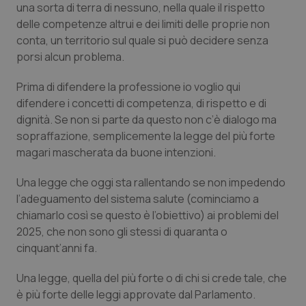
una sorta di terra di nessuno, nella quale il rispetto
Salute orale & impianti
delle competenze altrui e dei limiti delle proprie non
conta, un territorio sul quale si può decidere senza
Sangue & coagulazione
porsi alcun problema.
Tiroide
Prima di difendere la professione io voglio qui
difendere i concetti di competenza, di rispetto e di
dignità. Se non si parte da questo non c’è dialogo ma
Tumore al seno
sopraffazione, semplicemente la legge del più forte
magari mascherata da buone intenzioni.
Tumore ovarico
Una legge che oggi sta rallentando se non impedendo
Tumori del Polmone & Testa Collo
l’adeguamento del sistema salute (cominciamo a
chiamarlo così se questo è l’obiettivo) ai problemi del
Tumori gastrointestinali
2025, che non sono gli stessi di quaranta o
cinquant’anni fa.
Ulcera & Reflusso
Una legge, quella del più forte o di chi si crede tale, che
è più forte delle leggi approvate dal Parlamento.
Vaccini