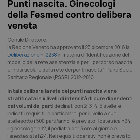
Punti nascita. Ginecologi
della Fesmed contro delibera
Scienza e Farmaci
veneta
Studi e Analisi
Gentile Direttore,
Lettere al direttore
la Regione Veneto ha approvato il 23 dicembre 2016 la
Deliberazione n. 2238
in materia di “Identificazione del
modello della rete assistenziale per il percorso nascita
Edizioni Regionali
e in particolare della rete dei punti nascita.” Piano Socio
Sanitario Regionale (PSSR) 2012-2016.
QS Pro
In tale delibera la rete dei punti nascita viene
Professionisti Sanitari.AI
stratificata in 4 livelli di intensità di cure dipendenti
dai volumi dei parti
declinati con 2-3-4-5 stelle e
Abruzzo
QS Pro Gold
indicati i requisiti. In particolare, per il livello a due
stellesotto i 500 parti/anno, è previsto: l’ostetrica h24,
QS Club
Newsletter
Basilicata
Artrite & artrosi
il ginecologo h 12, il pediatra per 3 ore al giorno e
l’anestesista h24. Nei requisiti operativi non è previsto