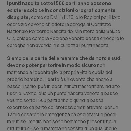
Valle D’Aosta
Oncodermatologia
I punti nascita sotto i 500 parti anno possono
esistere solo se in condizioni orograficamente
Veneto
Oncoematologia
disagiate,
come da DM 11/11/15, e le Regioni per il loro
esercizio devono chiedere la deroga al Comitato
Oncologia & Nutrizione
Nazionale Percorso Nascita del Ministero della Salute.
Ci si chiede come la Regione Veneto possa chiedere le
deroghe non avendo in sicurezza i punti nascita
Psoriasi & pelle
Siamo dalla parte delle mamme che da nord a sud
Quotidiano Cardiologia
devono poter partorire in modo sicuro
non
mettendo a repentaglio la propria vita e quella del
Quotidiano Chirurgia
proprio bambino. Il parto è un evento che anche a
basso rischio può in pochi minuti trasformarsi ad alto
Quotidiano Oncologia
rischio. Come può un punto nascita veneto a basso
volume sotto i 500 parti anno e quindi a bassa
Quotidiano Pediatria
expertise da parte dei professionisti attivarsi per un
Taglio cesareo in emergenza da espletarsi in pochi
minuti se i medici non sono nemmeno presenti nella
Rene & patologie urogenitali
struttura? E se la mamma necessita di un qualunque