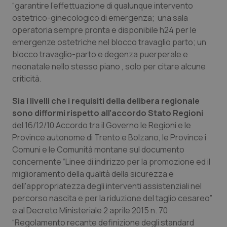
“garantire l'effettuazione di qualunque intervento
Calabria
Asma & BPCO
ostetrico-ginecologico di emergenza; una sala
operatoria sempre pronta e disponibile h24 per le
Campania
Car-T
emergenze ostetriche nel blocco travaglio parto; un
blocco travaglio-parto e degenza puerperale e
Emilia-Romagna
Colesterolo & coronaropatie
neonatale nello stesso piano , solo per citare alcune
criticità.
Friuli Venezia Giulia
Dermatite Atopica
Sia i livelli che i requisiti della delibera regionale
Lazio
Diabete & glucometri
sono difformi rispetto all’accordo Stato Regioni
del 16/12/10 Accordo tra il Governo le Regioni e le
Province autonome di Trento e Bolzano, le Province i
Liguria
Disturbi dell’umore
Comuni e le Comunità montane sul documento
concernente “Linee di indirizzo per la promozione ed il
Lombardia
Dolore
miglioramento della qualità della sicurezza e
dell'appropriatezza degli interventi assistenziali nel
Marche
Donna & Salute
percorso nascita e per la riduzione del taglio cesareo”
e al Decreto Ministeriale 2 aprile 2015 n. 70
Molise
Epatiti
“Regolamento recante definizione degli standard