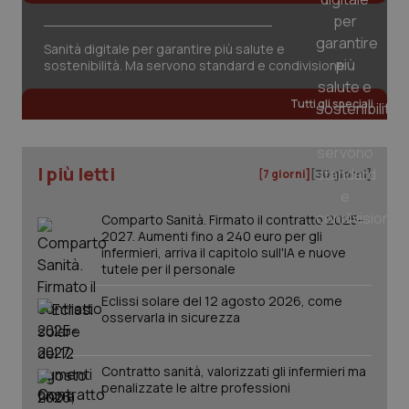
Sanità digitale per garantire più salute e
sostenibilità. Ma servono standard e condivisione
Tutti gli speciali
I più letti
[7 giorni]
[30 giorni]
Comparto Sanità. Firmato il contratto 2025-
2027. Aumenti fino a 240 euro per gli
infermieri, arriva il capitolo sull'IA e nuove
tutele per il personale
Eclissi solare del 12 agosto 2026, come
osservarla in sicurezza
PHPSESSID
Sessio
PHP.net
Contratto sanità, valorizzati gli infermieri ma
www.quotidianosanita.it
penalizzate le altre professioni