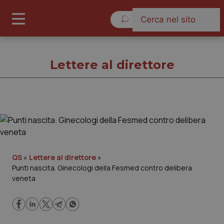
Venerdì 7 Agosto 2026
Lettere al direttore
Lettere al direttore
Cronache
QS
»
Lettere al direttore
»
Punti nascita. Ginecologi della Fesmed contro delibera
Governo e Parlamento
veneta
Regioni e Asl
Lavoro e Professioni