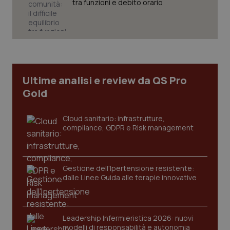
settim
.youtube.com
tra funzioni e debito orario
Ultime analisi e review da QS Pro
Gold
Cloud sanitario: infrastrutture,
compliance, GDPR e Risk management
CookieScriptConsent
5 mesi
CookieScript
settim
www.quotidianosanita.it
Gestione dell'Ipertensione resistente:
dalle Linee Guida alle terapie innovative
Leadership Infermieristica 2026: nuovi
modelli di responsabilità e autonomia