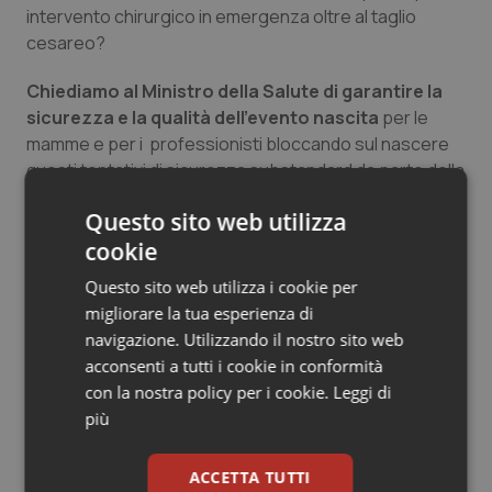
intervento chirurgico in emergenza oltre al taglio
Salute orale & impianti
cesareo?
Sangue & coagulazione
Chiediamo al Ministro della Salute di garantire la
sicurezza e la qualità dell’evento nascita
per le
Tiroide
mamme e per i professionisti bloccando sul nascere
questi tentativi di sicurezza substandard da parte della
Tumore al seno
regione Veneto.
Questo sito web utilizza
Giuseppe Ettore
cookie
Tumore ovarico
Presidente Fesmed
Questo sito web utilizza i cookie per
Tumori del Polmone & Testa Collo
migliorare la tua esperienza di
navigazione. Utilizzando il nostro sito web
30 Gennaio 2017
acconsenti a tutti i cookie in conformità
Tumori gastrointestinali
© Riproduzione riservata
con la nostra policy per i cookie.
Leggi di
più
Ulcera & Reflusso
ACCETTA TUTTI
Vaccini