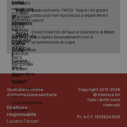
Caldo estremo, FADOI: “Sopra i 40 gradi il
corpo può non riuscire più a disperdere il
calore”
Covid. Il silenzio di Fauci e il perdono di Biden.
Ma il Quinto Emendamento non è
un’ammissione di colpa
Quotidiano online
Copyright 2013-2026
_ga_KM60CM4NPH
.quotidianosanita.it
1 anno
mes
d'informazione sanitaria
© Homnya Srl
Tutti i diritti sono
riservati
Direttore
responsabile
P.I. e C.F. 13026241003
Luciano Fassari