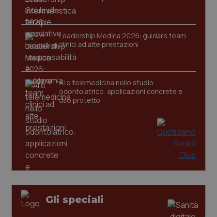
Leadership Medica 2026: guidare team
clinici ad alte prestazioni
tracking-sites-ironfish-
www.quotidianosanita.it
4
tracking-enable
settim
2 gior
AI e telemedicina nello studio
odontoiatrico: applicazioni concrete e
uso protetto
tracking-sites-ironfish-
www.quotidianosanita.it
4
session-id
settim
2 gior
_ga
1 anno
Google LLC
mes
.quotidianosanita.it
Gli speciali