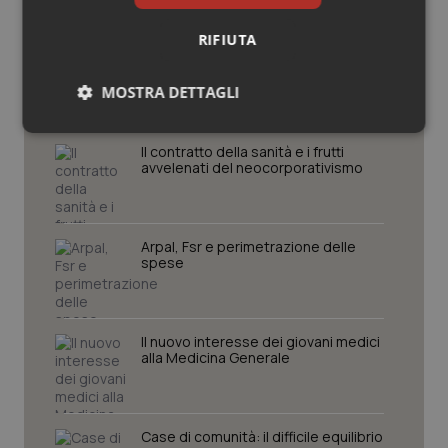
RIFIUTA
Potrebbe interessarti in
Lettere al direttore
MOSTRA DETTAGLI
Necessari
Statistici
Marketing
Il contratto della sanità e i frutti
avvelenati del neocorporativismo
Arpal, Fsr e perimetrazione delle
spese
Necessari
Statistici
Marketing
I cookie necessari contribuiscono a rendere fruibile il
sito web abilitandone funzionalità di base quali la
Il nuovo interesse dei giovani medici
navigazione sulle pagine e l'accesso alle aree
alla Medicina Generale
protette del sito. Il sito web non è in grado di
funzionare correttamente senza questi cookie.
Nome
Fornitore
/
Dominio
Scaden
Case di comunità: il difficile equilibrio
VISITOR_PRIVACY_METADATA
5 mesi
YouTube