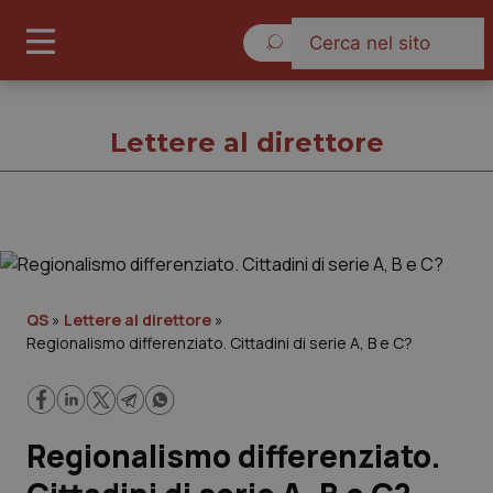
Sabato 8 Agosto 2026
Lettere al direttore
Lettere al direttore
Cronache
QS
»
Lettere al direttore
»
Regionalismo differenziato. Cittadini di serie A, B e C?
Governo e Parlamento
Regioni e Asl
Regionalismo differenziato.
Lavoro e Professioni