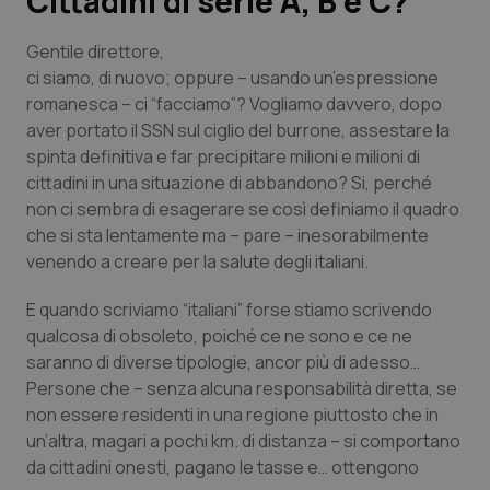
Cittadini di serie A, B e C?
Scienza e Farmaci
Gentile direttore,
ci siamo, di nuovo; oppure – usando un’espressione
romanesca – ci “facciamo”? Vogliamo davvero, dopo
Studi e Analisi
aver portato il SSN sul ciglio del burrone, assestare la
spinta definitiva e far precipitare milioni e milioni di
Lettere al direttore
cittadini in una situazione di abbandono? Si, perché
non ci sembra di esagerare se così definiamo il quadro
Edizioni Regionali
che si sta lentamente ma – pare – inesorabilmente
venendo a creare per la salute degli italiani.
QS Pro
E quando scriviamo “italiani” forse stiamo scrivendo
Professionisti Sanitari.AI
qualcosa di obsoleto, poiché ce ne sono e ce ne
saranno di diverse tipologie, ancor più di adesso…
Persone che – senza alcuna responsabilità diretta, se
Abruzzo
QS Pro Gold
non essere residenti in una regione piuttosto che in
un’altra, magari a pochi km. di distanza – si comportano
QS Club
Newsletter
Basilicata
Artrite & artrosi
da cittadini onesti, pagano le tasse e… ottengono