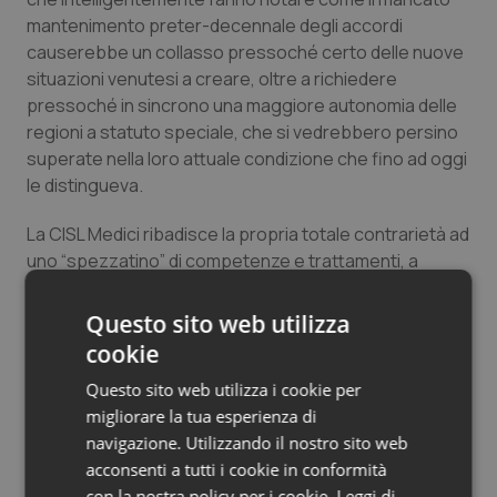
Salute orale & impianti
mantenimento preter-decennale degli accordi
causerebbe un collasso pressoché certo delle nuove
situazioni venutesi a creare, oltre a richiedere
Sangue & coagulazione
pressoché in sincrono una maggiore autonomia delle
regioni a statuto speciale, che si vedrebbero persino
Tiroide
superate nella loro attuale condizione che fino ad oggi
le distingueva.
Tumore al seno
La CISL Medici ribadisce la propria totale contrarietà ad
Tumore ovarico
uno “spezzatino” di competenze e trattamenti, a
questo sempre più concreto smantellamento dello
Tumori del Polmone & Testa Collo
stato sociale, e – come in passato – lotterà con ogni
Questo sito web utilizza
possibile mezzo per contrastare queste spinte che si
cookie
definiscono “autonomiste” ma si rivelano solo come
Tumori gastrointestinali
Questo sito web utilizza i cookie per
egoiste.
migliorare la tua esperienza di
Ulcera & Reflusso
navigazione. Utilizzando il nostro sito web
Dott. Biagio Papotto
acconsenti a tutti i cookie in conformità
Segretario Generale della Cisl Medici
Vaccini
con la nostra policy per i cookie.
Leggi di