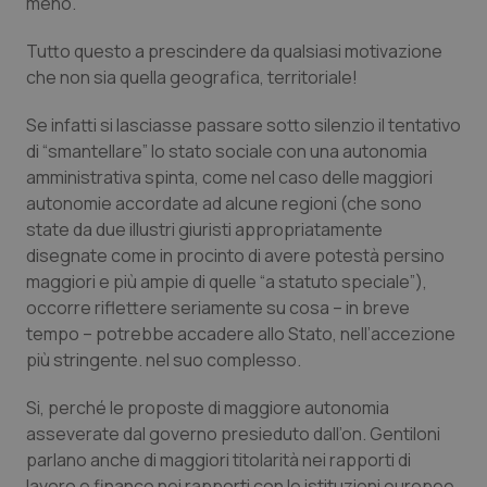
meno.
Calabria
Asma & BPCO
Tutto questo a prescindere da qualsiasi motivazione
Campania
Car-T
che non sia quella geografica, territoriale!
Se infatti si lasciasse passare sotto silenzio il tentativo
Emilia-Romagna
Colesterolo & coronaropatie
di “smantellare” lo stato sociale con una autonomia
amministrativa spinta, come nel caso delle maggiori
Friuli Venezia Giulia
Dermatite Atopica
autonomie accordate ad alcune regioni (che sono
state da due illustri giuristi appropriatamente
Lazio
Diabete & glucometri
disegnate come in procinto di avere potestà persino
maggiori e più ampie di quelle “a statuto speciale”),
Liguria
Disturbi dell’umore
occorre riflettere seriamente su cosa – in breve
tempo – potrebbe accadere allo Stato, nell’accezione
Lombardia
Dolore
più stringente. nel suo complesso.
Si, perché le proposte di maggiore autonomia
Marche
Donna & Salute
asseverate dal governo presieduto dall’on. Gentiloni
parlano anche di maggiori titolarità nei rapporti di
Molise
Epatiti
lavoro e financo nei rapporti con le istituzioni europee