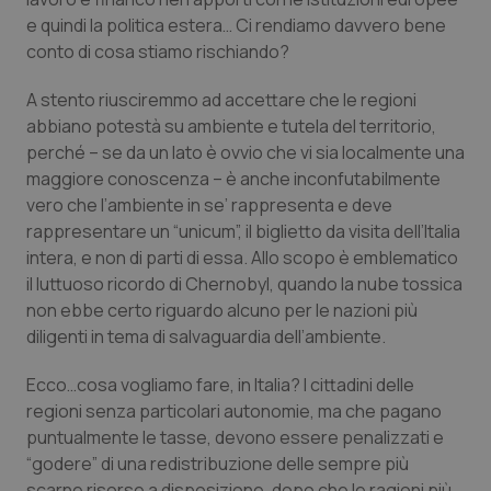
e quindi la politica estera… Ci rendiamo davvero bene
Piemonte
HIV
conto di cosa stiamo rischiando?
Provincia Autonoma di Bolzano
Infezioni & Febbre
A stento riusciremmo ad accettare che le regioni
abbiano potestà su ambiente e tutela del territorio,
Provincia Autonoma di Trento
Ipertensione & Scompenso
perché – se da un lato è ovvio che vi sia localmente una
maggiore conoscenza – è anche inconfutabilmente
vero che l’ambiente in se’ rappresenta e deve
Puglia
Malattie rare
rappresentare un “unicum”, il biglietto da visita dell’Italia
intera, e non di parti di essa. Allo scopo è emblematico
Sardegna
Malattia di Crohn & Rettocolite Ulcerosa
il luttuoso ricordo di Chernobyl, quando la nube tossica
non ebbe certo riguardo alcuno per le nazioni più
Sicilia
Neuroscienze & patologie neurodegenerative
diligenti in tema di salvaguardia dell’ambiente.
Toscana
Obesità
Ecco…cosa vogliamo fare, in Italia? I cittadini delle
regioni senza particolari autonomie, ma che pagano
Umbria
Oftalmologia
puntualmente le tasse, devono essere penalizzati e
“godere” di una redistribuzione delle sempre più
scarne risorse a disposizione, dopo che le ragioni più