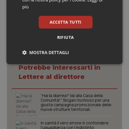
più
11 Febbraio 2019
© Riproduzione riservata
ACCETTA TUTTI
RIFIUTA
MOSTRA DETTAGLI
Necessari
Statistici
Marketing
Potrebbe interessarti in
Lettere al direttore
“Hai la diarrea? Vai alla Casa della
Comunità!” Slogan rischioso per una
giusta campagna promozionale delle
Necessari
Statistici
Marketing
nuove strutture territoriali.
I cookie necessari contribuiscono a rendere fruibile il
sito web abilitandone funzionalità di base quali la
In sanità il vero errore è confondere
navigazione sulle pagine e l'accesso alle aree
l’uguaglianza con l’indistinto