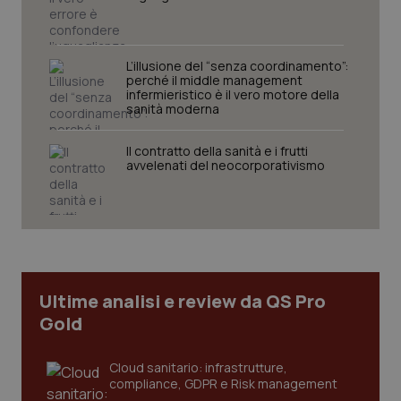
protette del sito. Il sito web non è in grado di
funzionare correttamente senza questi cookie.
Nome
Fornitore
/
Dominio
Scaden
L’illusione del “senza coordinamento”:
VISITOR_PRIVACY_METADATA
5 mesi
YouTube
perché il middle management
settim
.youtube.com
infermieristico è il vero motore della
sanità moderna
Il contratto della sanità e i frutti
avvelenati del neocorporativismo
Ultime analisi e review da QS Pro
Gold
CookieScriptConsent
5 mesi
CookieScript
Cloud sanitario: infrastrutture,
settim
www.quotidianosanita.it
compliance, GDPR e Risk management