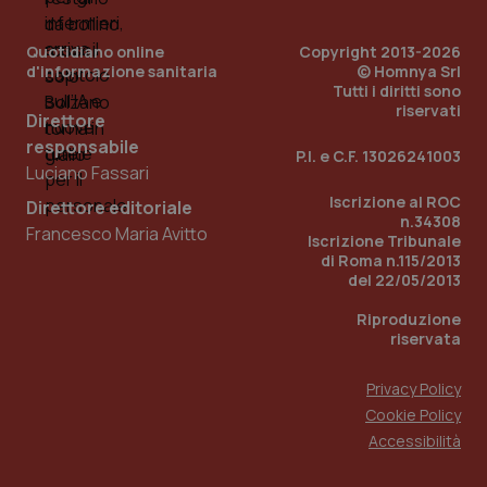
Quotidiano online
Copyright 2013-2026
d'informazione sanitaria
© Homnya Srl
Tutti i diritti sono
riservati
Direttore
responsabile
P.I. e C.F. 13026241003
Fornitore
/
Luciano Fassari
Nome
Scadenza
Descrizion
Dominio
Nome
Fornitore
/
Dominio
Scadenza
Des
Iscrizione al ROC
Direttore editoriale
_ga_0VMQEQKQ1N
.quotidianosanita.it
1 anno 1
Questo
n.34308
mese
cookie
VISITOR_INFO1_LIVE
5 mesi 4
Que
Google LLC
Francesco Maria Avitto
Iscrizione Tribunale
viene
settimane
imp
.youtube.com
utilizzato
di Roma n.115/2013
You
da Google
ten
del 22/05/2013
Analytics
pre
per
del
Riproduzione
mantener
vid
lo stato
inco
riservata
della
può
sessione.
det
vis
Privacy Policy
web
uti
Cookie Policy
nuo
Accessibilità
ver
dell
You