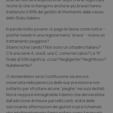
Valle D’Aosta
Oncodermatologia
ricche (e che si ritengono anche le più brave) hanno
trattenuto il 90% del gettito di riferimento dalle casse
Veneto
Oncoematologia
dello Stato italiano.
Oncologia & Nutrizione
In parole molto povere: io pago le tasse come tutti e –
poiché risiedo in una regione meno “brava” – ricevo un
Psoriasi & pelle
trattamento peggiore?
Stiamo scherzando? Non sono un cittadino italiano?
Quotidiano Cardiologia
C’è una serie A, una B, una C, come nel calcio? La “N”
finale di SSN significa…cosa? Negligente? Neghittoso?
Nullatenente?
Quotidiano Chirurgia
Ci domandiamo se la Costituzione sia ancora
Quotidiano Oncologia
osservata nella pienezza delle sue previsioni e non
soltanto per sfruttare alcune “pieghe” nei suoi dettati.
Quotidiano Pediatria
Non è neppure immaginabile il danno che deriverebbe
dall’adozione di misure parcellizzanti, al di là delle
Rene & patologie urogenitali
sacrosante affermazioni dei giuristi sopra richiamati,
che intelligentemente fanno notare come il mancato