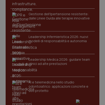
Gestione dell'Ipertensione resistente:
dalle Linee Guida alle terapie innovative
Leadership Infermieristica 2026: nuovi
modelli di responsabilità e autonomia
tracking-sites-ironfish-
www.quotidianosanita.it
4
tracking-enable
settim
2 gior
Leadership Medica 2026: guidare team
clinici ad alte prestazioni
tracking-sites-ironfish-
www.quotidianosanita.it
4
session-id
settim
2 gior
AI e telemedicina nello studio
odontoiatrico: applicazioni concrete e
uso protetto
_ga
1 anno
Google LLC
mes
.quotidianosanita.it