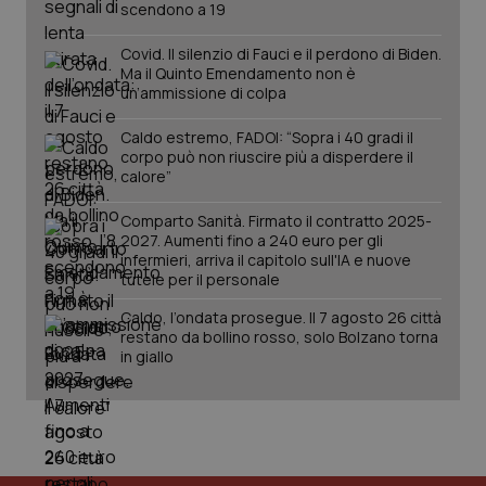
scendono a 19
PHPSESSID
Sessio
PHP.net
Covid. Il silenzio di Fauci e il perdono di Biden.
www.quotidianosanita.it
Ma il Quinto Emendamento non è
un’ammissione di colpa
Caldo estremo, FADOI: “Sopra i 40 gradi il
corpo può non riuscire più a disperdere il
calore”
Comparto Sanità. Firmato il contratto 2025-
2027. Aumenti fino a 240 euro per gli
infermieri, arriva il capitolo sull'IA e nuove
tutele per il personale
Caldo, l’ondata prosegue. Il 7 agosto 26 città
restano da bollino rosso, solo Bolzano torna
in giallo
_ga_KM60CM4NPH
.quotidianosanita.it
1 anno
mes