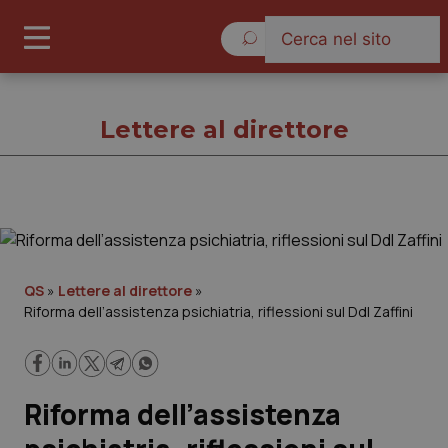
Domenica 9 Agosto 2026
Lettere al direttore
Lettere al direttore
Cronache
QS
»
Lettere al direttore
»
Riforma dell’assistenza psichiatria, riflessioni sul Ddl Zaffini
Governo e Parlamento
Regioni e Asl
Riforma dell’assistenza
Lavoro e Professioni