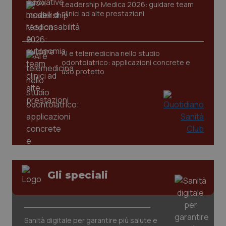
Leadership Medica 2026: guidare team
clinici ad alte prestazioni
AI e telemedicina nello studio
odontoiatrico: applicazioni concrete e
uso protetto
_ga_KM60CM4NPH
.quotidianosanita.it
1 anno
mes
Gli speciali
Sanità digitale per garantire più salute e