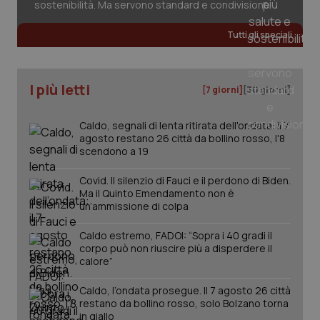
sostenibilità. Ma servono standard e condivisione
Fornitore
/
Nome
Scadenza
Descrizion
Dominio
Tutti gli speciali
Nome
Fornitore
/
Dominio
Scadenza
Des
_ga_0VMQEQKQ1N
.quotidianosanita.it
1 anno 1
Questo
mese
cookie
VISITOR_INFO1_LIVE
5 mesi 4
Que
Google LLC
viene
settimane
imp
.youtube.com
utilizzato
You
I più letti
[7 giorni]
[30 giorni]
da Google
ten
Analytics
pre
per
del
mantener
vid
Caldo, segnali di lenta ritirata dell'ondata: il 7
lo stato
inco
agosto restano 26 città da bollino rosso, l'8
della
può
scendono a 19
sessione.
det
vis
web
Covid. Il silenzio di Fauci e il perdono di Biden.
uti
Ma il Quinto Emendamento non è
nuo
ver
un’ammissione di colpa
dell
You
Caldo estremo, FADOI: “Sopra i 40 gradi il
__Secure-YNID
.youtube.com
5 mesi 4
Que
corpo può non riuscire più a disperdere il
settimane
imp
calore”
You
ten
pre
Caldo, l’ondata prosegue. Il 7 agosto 26 città
del
restano da bollino rosso, solo Bolzano torna
vid
inco
in giallo