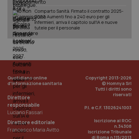
può
det
vis
Comparto Sanità. Firmato il contratto 2025-
web
2027. Aumenti fino a 240 euro per gli
uti
infermieri, arriva il capitolo sull'IA e nuove
nuo
tutele per il personale
ver
dell
You
YSC
Sessione
Que
Google LLC
imp
.youtube.com
You
ten
vis
vid
__Secure-
.youtube.com
5 mesi 4
Que
Quotidiano online
Copyright 2013-2026
ROLLOUT_TOKEN
settimane
imp
d'informazione sanitaria
© Homnya Srl
You
Tutti i diritti sono
ges
del
riservati
Direttore
e d
per
responsabile
del
P.I. e C.F. 13026241003
ute
Luciano Fassari
tracking-sites-
www.quotidianosanita.it
4
Que
Iscrizione al ROC
Direttore editoriale
ironfish-tracking-
settimane
imp
n.34308
named-enable
2 giorni
dal
Francesco Maria Avitto
Iscrizione Tribunale
per 
di Roma n.115/2013
sis