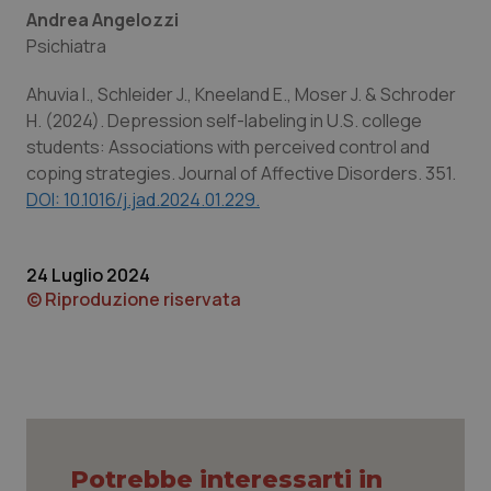
Andrea Angelozzi
Psichiatra
Ahuvia I., Schleider J., Kneeland E., Moser J. & Schroder
H. (2024). Depression self-labeling in U.S. college
students: Associations with perceived control and
coping strategies. Journal of Affective Disorders. 351.
DOI: 10.1016/j.jad.2024.01.229.
24 Luglio 2024
© Riproduzione riservata
CookieScriptConsent
5 mesi
CookieScript
settim
www.quotidianosanita.it
Potrebbe interessarti in