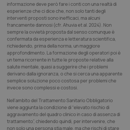
informazione deve però fare i conti con una realtà di
Salute orale & impianti
esperienze che ci dice che, non solo tanti degli
interventi proposti sono inefficaci, ma alcuni
Sangue & coagulazione
francamente dannosi (cfr. Ahuvia et al. 2024). Non
sempre la ovvietà proposta dal senso comunque è
Tiroide
confermata da esperienza e letteratura scientifica,
richiedendo, prima della norma, un maggiore
Tumore al seno
approfondimento. La formazione degli operatori poi è
un tema ricorrente in tutte le proposte relative alla
salute mentale, quasi a suggerire che i problemi
Tumore ovarico
derivano dalla ignoranza, o che si cerca una apparente
semplice soluzione poco costosa per problemi che
Tumori del Polmone & Testa Collo
invece sono complessi e costosi.
Tumori gastrointestinali
Nell’ambito del Trattamento Sanitario Obbligatorio
viene aggiunta la condizione di “elevato rischio di
Ulcera & Reflusso
aggravamento del quadro clinico in caso di assenza di
trattamento”, chiedendo quindi, per intervenire, che
Vaccini
non solo una persona stia male, ma che rischi di stare