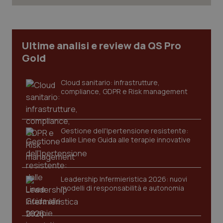
Ultime analisi e review da QS Pro
Gold
Cloud sanitario: infrastrutture,
compliance, GDPR e Risk management
Gestione dell'Ipertensione resistente:
dalle Linee Guida alle terapie innovative
Leadership Infermieristica 2026: nuovi
PHPSESSID
Sessio
PHP.net
modelli di responsabilità e autonomia
www.quotidianosanita.it