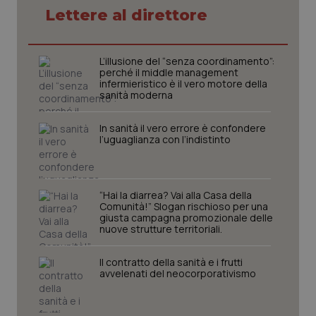
Lettere al direttore
tracking-sites-ironfish-
www.quotidianosanita.it
4
L’illusione del “senza coordinamento”:
tracking-enable
settim
perché il middle management
2 gior
infermieristico è il vero motore della
sanità moderna
In sanità il vero errore è confondere
tracking-sites-ironfish-
l’uguaglianza con l’indistinto
www.quotidianosanita.it
4
session-id
settim
2 gior
“Hai la diarrea? Vai alla Casa della
Comunità!” Slogan rischioso per una
giusta campagna promozionale delle
_ga
1 anno
Google LLC
nuove strutture territoriali.
mes
.quotidianosanita.it
Il contratto della sanità e i frutti
avvelenati del neocorporativismo