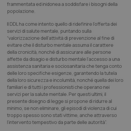
frammentata ed inidonea a soddisfare i bisogni della
Calabria
Asma & BPCO
popolazione.
Campania
Car-T
Il DDL ha come intento quello di ridefinire l’offerta dei
servizi di salute mentale, puntando sulla
Emilia-Romagna
Colesterolo & coronaropatie
“valorizzazione dell’attività di prevenzione al fine di
evitare che il disturbo mentale assuma il carattere
Friuli Venezia Giulia
Dermatite Atopica
della cronicità, nonché di assicurare alle persone
affette da disagio e disturbo mentale l’accesso a una
Lazio
Diabete & glucometri
assistenza sanitaria e sociosanitaria che tenga conto
delle loro specifiche esigenze, garantendo la tutela
della loro sicurezza e incolumità, nonché quella dei loro
Liguria
Disturbi dell’umore
familiari e di tutti i professionisti che operano nei
servizi per la salute mentale. Per questi ultimi, il
Lombardia
Dolore
presente disegno di legge si propone di ridurre al
minimo, se non eliminare, gli episodi di violenza di cui
Marche
Donna & Salute
troppo spesso sono stati vittime, anche attraverso
l’intervento tempestivo da parte delle autorità”.
Molise
Epatiti