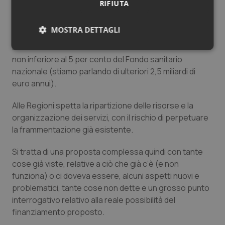
RIFIUTA
dell’infanzia e dell’adolescenza; ma soprattutto,
“nell’ambito dei parametri e dei criteri fissati per i livelli
MOSTRA DETTAGLI
essenziali di assistenza (LEA)” le risorse da destinare
alla tutela della salute mentale sono definite in misura
Necessari
Statistici
Marketing
non inferiore al 5 per cento del Fondo sanitario
nazionale (stiamo parlando di ulteriori 2,5 miliardi di
euro annui).
Alle Regioni spetta la ripartizione delle risorse e la
organizzazione dei servizi, con il rischio di perpetuare
Necessari
Statistici
Marketing
la frammentazione già esistente.
I cookie necessari contribuiscono a rendere fruibile il
sito web abilitandone funzionalità di base quali la
Si tratta di una proposta complessa quindi con tante
navigazione sulle pagine e l'accesso alle aree
cose già viste, relative a ciò che già c’è (e non
protette del sito. Il sito web non è in grado di
funzionare correttamente senza questi cookie.
funziona) o ci doveva essere, alcuni aspetti nuovi e
problematici, tante cose non dette e un grosso punto
Nome
Fornitore
/
Dominio
Scaden
interrogativo relativo alla reale possibilità del
VISITOR_PRIVACY_METADATA
5 mesi
YouTube
settim
.youtube.com
finanziamento proposto.