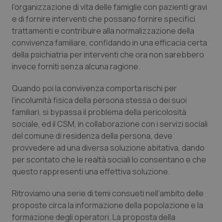
Valle D’Aosta
Oncodermatologia
l’organizzazione di vita delle famiglie con pazienti gravi
e di fornire interventi che possano fornire specifici
Veneto
Oncoematologia
trattamenti e contribuire alla normalizzazione della
convivenza familiare, confidando in una efficacia certa
Oncologia & Nutrizione
della psichiatria per interventi che ora non sarebbero
invece forniti senza alcuna ragione.
Psoriasi & pelle
Quando poi la convivenza comporta rischi per
l’incolumità fisica della persona stessa o dei suoi
Quotidiano Cardiologia
familiari, si bypassa il problema della pericolosità
sociale, ed il CSM, in collaborazione con i servizi sociali
Quotidiano Chirurgia
del comune di residenza della persona, deve
provvedere ad una diversa soluzione abitativa, dando
Quotidiano Oncologia
per scontato che le realtà sociali lo consentano e che
questo rappresenti una effettiva soluzione.
Quotidiano Pediatria
Ritroviamo una serie di temi consueti nell’ambito delle
proposte circa la informazione della popolazione e la
Rene & patologie urogenitali
formazione degli operatori. La proposta della