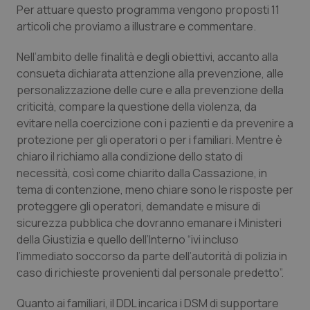
Per attuare questo programma vengono proposti 11
Piemonte
HIV
articoli che proviamo a illustrare e commentare.
Nell’ambito delle finalità e degli obiettivi, accanto alla
Provincia Autonoma di Bolzano
Infezioni & Febbre
consueta dichiarata attenzione alla prevenzione, alle
personalizzazione delle cure e alla prevenzione della
Provincia Autonoma di Trento
Ipertensione & Scompenso
criticità, compare la questione della violenza, da
evitare nella coercizione con i pazienti e da prevenire a
Puglia
Malattie rare
protezione per gli operatori o per i familiari. Mentre è
chiaro il richiamo alla condizione dello stato di
Sardegna
Malattia di Crohn & Rettocolite Ulcerosa
necessità, così come chiarito dalla Cassazione, in
tema di contenzione, meno chiare sono le risposte per
Sicilia
Neuroscienze & patologie neurodegenerative
proteggere gli operatori, demandate e misure di
sicurezza pubblica che dovranno emanare i Ministeri
della Giustizia e quello dell’Interno “ivi incluso
Toscana
Obesità
l’immediato soccorso da parte dell’autorità di polizia in
caso di richieste provenienti dal personale predetto”.
Umbria
Oftalmologia
Quanto ai familiari, il DDL incarica i DSM di supportare