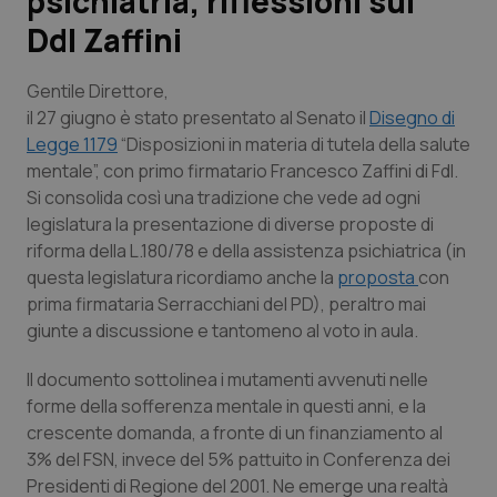
psichiatria, riflessioni sul
Ddl Zaffini
Scienza e Farmaci
Gentile Direttore,
Studi e Analisi
il 27 giugno è stato presentato al Senato il
Disegno di
Legge 1179
“Disposizioni in materia di tutela della salute
Lettere al direttore
mentale”, con primo firmatario Francesco Zaffini di FdI.
Si consolida così una tradizione che vede ad ogni
Edizioni Regionali
legislatura la presentazione di diverse proposte di
riforma della L.180/78 e della assistenza psichiatrica (in
questa legislatura ricordiamo anche la
proposta
con
QS Pro
prima firmataria Serracchiani del PD), peraltro mai
giunte a discussione e tantomeno al voto in aula.
Professionisti Sanitari.AI
Il documento sottolinea i mutamenti avvenuti nelle
Abruzzo
QS Pro Gold
forme della sofferenza mentale in questi anni, e la
crescente domanda, a fronte di un finanziamento al
QS Club
Newsletter
Basilicata
Artrite & artrosi
3% del FSN, invece del 5% pattuito in Conferenza dei
Presidenti di Regione del 2001. Ne emerge una realtà