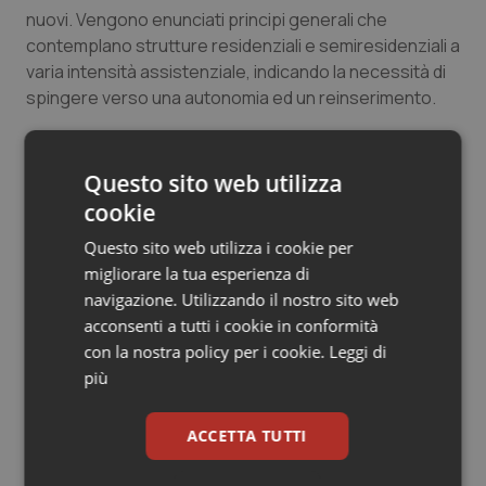
nuovi. Vengono enunciati principi generali che
contemplano strutture residenziali e semiresidenziali a
varia intensità assistenziale, indicando la necessità di
spingere verso una autonomia ed un reinserimento.
Peraltro la proposta, che dettaglia con cura funzioni
ed organizzazioni delle Rems, non ci dice nulla in merito
Questo sito web utilizza
alla legge 81/2014 né sulla posizione di garanzia dello
cookie
psichiatra. Non ci dice nulla per quanto riguarda le
Questo sito web utilizza i cookie per
dimensioni dei DSM, il numero delle strutture oppure
migliorare la tua esperienza di
standard relativi al personale; o come una legge che
navigazione. Utilizzando il nostro sito web
definisce organizzazioni a livello nazionale, si rapporti
acconsenti a tutti i cookie in conformità
con la autonomia regionale in materia di sanità, né cosa
con la nostra policy per i cookie.
Leggi di
legittimamente il cittadino può chiedere ai servizi.
più
Confesso che, quando vedo DDL sulla salute mentale,
per prima cosa vado all’ultimo articolo, quello relativo ai
finanziamenti. Viene qui previsto per il 2025 uno
ACCETTA TUTTI
stanziamento di 80 milioni per garantire l’intervento
precoce negli stati mentali a rischio nell’età