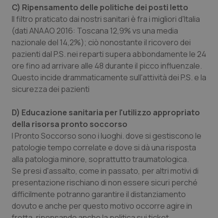
C) Ripensamento delle politiche dei posti letto
Salute orale & impianti
Il filtro praticato dai nostri sanitari è fra i migliori d'Italia
(dati ANAAO 2016: Toscana 12,9% vs una media
Sangue & coagulazione
nazionale del 14,2%); ciò nonostante il ricovero dei
pazienti dal P.S. nei reparti supera abbondamente le 24
Tiroide
ore fino ad arrivare alle 48 durante il picco influenzale.
Questo incide drammaticamente sull'attività dei P.S. e la
Tumore al seno
sicurezza dei pazienti
Tumore ovarico
D) Educazione sanitaria per l'utilizzo appropriato
della risorsa pronto soccorso
I Pronto Soccorso sono i luoghi. dove si gestiscono le
Tumori del Polmone & Testa Collo
patologie tempo correlate e dove si dà una risposta
alla patologia minore, soprattutto traumatologica.
Tumori gastrointestinali
Se presi d'assalto, come in passato, per altri motivi di
presentazione rischiano di non essere sicuri perché
Ulcera & Reflusso
difficilmente potranno garantire il distanziamento
dovuto e anche per questo motivo occorre agire in
Vaccini
fretta, ripensando anche la politica sui ticket.