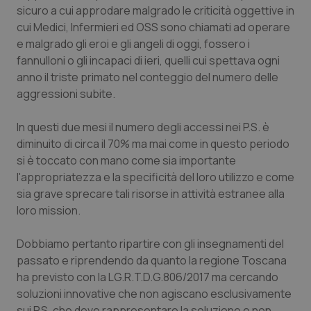
Calabria
Asma & BPCO
sicuro a cui approdare malgrado le criticità oggettive in
cui Medici, Infermieri ed OSS sono chiamati ad operare
e malgrado gli eroi e gli angeli di oggi, fossero i
Campania
Car-T
fannulloni o gli incapaci di ieri, quelli cui spettava ogni
anno il triste primato nel conteggio del numero delle
Emilia-Romagna
Colesterolo & coronaropatie
aggressioni subite.
Friuli Venezia Giulia
Dermatite Atopica
In questi due mesi il numero degli accessi nei P.S. è
diminuito di circa il 70% ma mai come in questo periodo
Lazio
Diabete & glucometri
si è toccato con mano come sia importante
l'appropriatezza e la specificità del loro utilizzo e come
Liguria
Disturbi dell’umore
sia grave sprecare tali risorse in attività estranee alla
loro mission.
Lombardia
Dolore
Dobbiamo pertanto ripartire con gli insegnamenti del
passato e riprendendo da quanto la regione Toscana
Marche
Donna & Salute
ha previsto con la LG.R.T.D.G.806/2017 ma cercando
soluzioni innovative che non agiscano esclusivamente
Molise
Epatiti
sui P.S, che deve rappresentare la soluzione e non