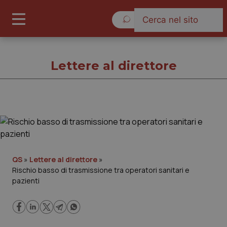
Sabato 8 Agosto 2026
Lettere al direttore
Lettere al direttore
Cronache
QS
»
Lettere al direttore
»
Rischio basso di trasmissione tra operatori sanitari e
Governo e Parlamento
pazienti
Regioni e Asl
Lavoro e Professioni