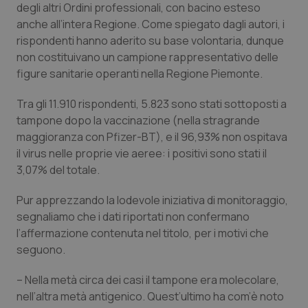
degli altri Ordini professionali, con bacino esteso
Calabria
Asma & BPCO
anche all’intera Regione. Come spiegato dagli autori, i
rispondenti hanno aderito su base volontaria, dunque
Campania
Car-T
non costituivano un campione rappresentativo delle
figure sanitarie operanti nella Regione Piemonte.
Emilia-Romagna
Colesterolo & coronaropatie
Tra gli 11.910 rispondenti, 5.823 sono stati sottoposti a
Friuli Venezia Giulia
Dermatite Atopica
tampone dopo la vaccinazione (nella stragrande
maggioranza con Pfizer-BT), e il 96,93% non ospitava
Lazio
Diabete & glucometri
il virus nelle proprie vie aeree: i positivi sono stati il
3,07% del totale.
Liguria
Disturbi dell’umore
Pur apprezzando la lodevole iniziativa di monitoraggio,
segnaliamo che i dati riportati non confermano
Lombardia
Dolore
l’affermazione contenuta nel titolo, per i motivi che
seguono.
Marche
Donna & Salute
– Nella metà circa dei casi il tampone era molecolare,
Molise
Epatiti
nell’altra metà antigenico. Quest’ultimo ha com’è noto