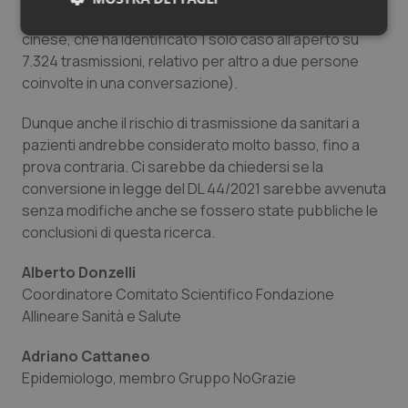
recente studio irlandese, e ancor minore in una ricerca
Necessari
Statistici
Marketing
cinese, che ha identificato 1 solo caso all’aperto su
7.324 trasmissioni, relativo per altro a due persone
coinvolte in una conversazione).
Dunque anche il rischio di trasmissione da sanitari a
pazienti andrebbe considerato molto basso, fino a
prova contraria. Ci sarebbe da chiedersi se la
Necessari
Statistici
Marketing
conversione in legge del DL 44/2021 sarebbe avvenuta
I cookie necessari contribuiscono a rendere fruibile il
senza modifiche anche se fossero state pubbliche le
sito web abilitandone funzionalità di base quali la
navigazione sulle pagine e l'accesso alle aree
conclusioni di questa ricerca.
protette del sito. Il sito web non è in grado di
funzionare correttamente senza questi cookie.
Alberto Donzelli
Nome
Fornitore
/
Dominio
Scaden
Coordinatore Comitato Scientifico Fondazione
VISITOR_PRIVACY_METADATA
5 mesi
YouTube
Allineare Sanità e Salute
settim
.youtube.com
Adriano Cattaneo
Epidemiologo, membro Gruppo NoGrazie