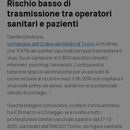
Rischio basso di
trasmissione tra operatori
Scienza e Farmaci
sanitari e pazienti
Studi e Analisi
Gentile Direttore,
Lettere al direttore
un’indagine dell’Ordine dei Medici di Torino
sottolinea
che “il 97% dei sanitari vaccinati non può trasmettere il
virus. Su un campione di 5.823 operatori (medici,
Edizioni Regionali
infermieri, psicologi, farmacisti…) sottoposti a
tampone dopo la vaccinazione per un periodo di
QS Pro
osservazione di circa tre mesi, il 96,93% non ospitava il
virus nelle prime vie aeree, quindi non era potenziale
Professionisti Sanitari.AI
veicolo di contagio…”.
Abruzzo
QS Pro Gold
Questa indagine conoscitiva, svolta in forma anonima
tra il 29 marzo e il 2 maggio, era rivolta a tutti i
QS Club
Newsletter
Basilicata
Artrite & artrosi
professionisti sanitari vaccinati a partire dal 27-12-
2020, sia medici dell’OMCeO Torino, sia figure sanitarie