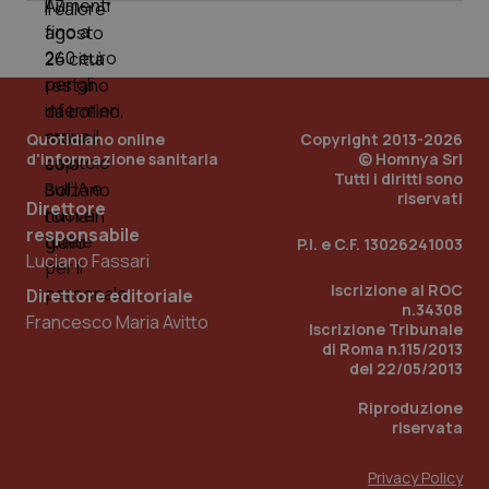
nuo
ver
dell
You
YSC
Sessione
Que
Google LLC
imp
.youtube.com
You
Quotidiano online
Copyright 2013-2026
ten
vis
d'informazione sanitaria
© Homnya Srl
vid
Tutti i diritti sono
riservati
__Secure-
.youtube.com
5 mesi 4
Que
Direttore
ROLLOUT_TOKEN
settimane
imp
You
responsabile
P.I. e C.F. 13026241003
ges
Luciano Fassari
del
e d
Iscrizione al ROC
per
Direttore editoriale
del
n.34308
Francesco Maria Avitto
ute
Iscrizione Tribunale
di Roma n.115/2013
tracking-sites-
www.quotidianosanita.it
4
Que
del 22/05/2013
ironfish-tracking-
settimane
imp
named-enable
2 giorni
dal
per 
Riproduzione
sis
riservata
sol
ute
ide
Privacy Policy
Wel