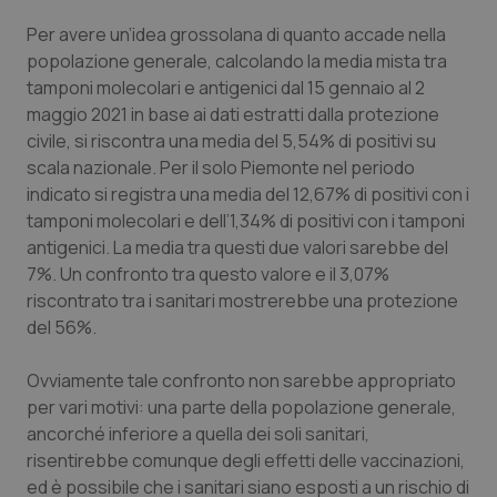
Valle D’Aosta
Oncodermatologia
Per avere un’idea grossolana di quanto accade nella
Veneto
Oncoematologia
popolazione generale, calcolando la media mista tra
tamponi molecolari e antigenici dal 15 gennaio al 2
maggio 2021 in base ai dati estratti dalla protezione
Oncologia & Nutrizione
civile, si riscontra una media del 5,54% di positivi su
scala nazionale. Per il solo Piemonte nel periodo
Psoriasi & pelle
indicato si registra una media del 12,67% di positivi con i
tamponi molecolari e dell’1,34% di positivi con i tamponi
Quotidiano Cardiologia
antigenici. La media tra questi due valori sarebbe del
7%. Un confronto tra questo valore e il 3,07%
Quotidiano Chirurgia
riscontrato tra i sanitari mostrerebbe una protezione
del 56%.
Quotidiano Oncologia
Ovviamente tale confronto non sarebbe appropriato
Quotidiano Pediatria
per vari motivi: una parte della popolazione generale,
ancorché inferiore a quella dei soli sanitari,
risentirebbe comunque degli effetti delle vaccinazioni,
Rene & patologie urogenitali
ed è possibile che i sanitari siano esposti a un rischio di