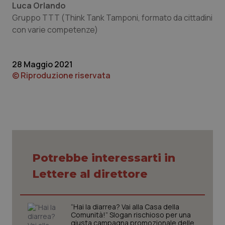
Luca Orlando
Gruppo TTT (Think Tank Tamponi, formato da cittadini
con varie competenze)
28 Maggio 2021
© Riproduzione riservata
CookieScriptConsent
5 mesi
CookieScript
settim
www.quotidianosanita.it
Potrebbe interessarti in
Lettere al direttore
“Hai la diarrea? Vai alla Casa della
Comunità!” Slogan rischioso per una
giusta campagna promozionale delle