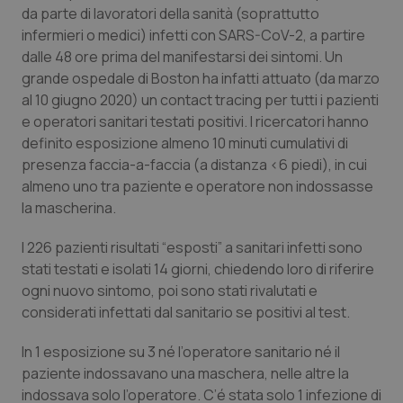
da parte di lavoratori della sanità (soprattutto
infermieri o medici) infetti con SARS-CoV-2, a partire
dalle 48 ore prima del manifestarsi dei sintomi. Un
grande ospedale di Boston ha infatti attuato (da marzo
al 10 giugno 2020) un contact tracing per tutti i pazienti
e operatori sanitari testati positivi. I ricercatori hanno
definito esposizione almeno 10 minuti cumulativi di
presenza faccia-a-faccia (a distanza <6 piedi), in cui
almeno uno tra paziente e operatore non indossasse
la mascherina.
I 226 pazienti risultati “esposti” a sanitari infetti sono
stati testati e isolati 14 giorni, chiedendo loro di riferire
ogni nuovo sintomo, poi sono stati rivalutati e
considerati infettati dal sanitario se positivi al test.
In 1 esposizione su 3 né l’operatore sanitario né il
paziente indossavano una maschera, nelle altre la
indossava solo l’operatore. C’é stata solo 1 infezione di