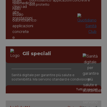
odontoiatrico: applicazioni concrete e
uso protetto
Gli speciali
_ga_KM60CM4NPH
.quotidianosanita.it
1 anno
mes
Sanità digitale per garantire più salute e
sostenibilità. Ma servono standard e condivisione
Tutti gli speciali
Fornitore
/
Nome
Scadenza
Descrizion
Dominio
Nome
Fornitore
/
Dominio
Scadenza
Des