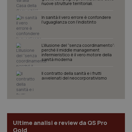
nuove strutture territoriali.
tracking-sites-ironfish-
www.quotidianosanita.it
4
tracking-enable
settim
2 gior
In sanità il vero errore è confondere
l’uguaglianza con l’indistinto
tracking-sites-ironfish-
www.quotidianosanita.it
4
session-id
settim
L’illusione del “senza coordinamento”:
2 gior
perché il middle management
infermieristico è il vero motore della
sanità moderna
Il contratto della sanità e i frutti
_ga
1 anno
Google LLC
mes
.quotidianosanita.it
avvelenati del neocorporativismo
Ultime analisi e review da QS Pro
Gold