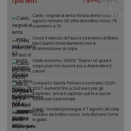
I più letti
[7 giorni]
[30 giorni]
_ga_0VMQEQKQ1N
.quotidianosanita.it
1 anno 1
Questo
mese
cookie
VISITOR_INFO1_LIVE
5 mesi 4
Que
Google LLC
viene
settimane
imp
.youtube.com
Caldo, segnali di lenta ritirata dell'ondata: il 7
utilizzato
You
da Google
ten
agosto restano 26 città da bollino rosso, l'8
Analytics
pre
scendono a 19
per
del
mantener
vid
lo stato
inco
Covid. Il silenzio di Fauci e il perdono di Biden.
della
può
Ma il Quinto Emendamento non è
sessione.
det
un’ammissione di colpa
vis
web
uti
Caldo estremo, FADOI: “Sopra i 40 gradi il
nuo
ver
corpo può non riuscire più a disperdere il
dell
calore”
You
__Secure-YNID
.youtube.com
5 mesi 4
Que
Comparto Sanità. Firmato il contratto 2025-
settimane
imp
2027. Aumenti fino a 240 euro per gli
You
infermieri, arriva il capitolo sull'IA e nuove
ten
pre
tutele per il personale
del
vid
Caldo, l’ondata prosegue. Il 7 agosto 26 città
inco
restano da bollino rosso, solo Bolzano torna
può
det
in giallo
vis
web
uti