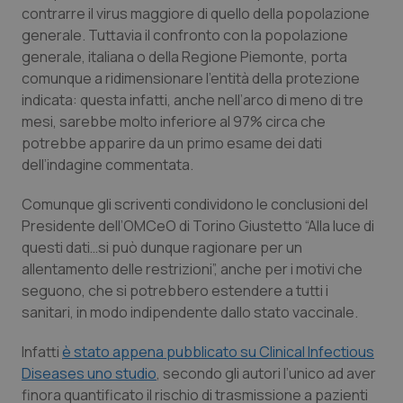
contrarre il virus maggiore di quello della popolazione
Salute orale & impianti
generale. Tuttavia il confronto con la popolazione
generale, italiana o della Regione Piemonte, porta
Sangue & coagulazione
comunque a ridimensionare l’entità della protezione
indicata: questa infatti, anche nell’arco di meno di tre
Tiroide
mesi, sarebbe molto inferiore al 97% circa che
potrebbe apparire da un primo esame dei dati
Tumore al seno
dell’indagine commentata.
Comunque gli scriventi condividono le conclusioni del
Tumore ovarico
Presidente dell’OMCeO di Torino Giustetto “Alla luce di
questi dati…si può dunque ragionare per un
Tumori del Polmone & Testa Collo
allentamento delle restrizioni”, anche per i motivi che
seguono, che si potrebbero estendere a tutti i
Tumori gastrointestinali
sanitari, in modo indipendente dallo stato vaccinale.
Ulcera & Reflusso
Infatti
è stato appena pubblicato su Clinical Infectious
Diseases uno studio
, secondo gli autori l’unico ad aver
Vaccini
finora quantificato il rischio di trasmissione a pazienti