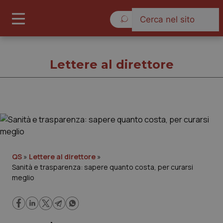
Sabato 8 Agosto 2026
Lettere al direttore
Lettere al direttore
Cronache
QS
»
Lettere al direttore
»
Sanità e trasparenza: sapere quanto costa, per curarsi
Governo e Parlamento
meglio
Regioni e Asl
Lavoro e Professioni