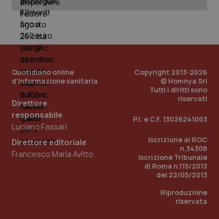
Nome
Fornitore
/
Dominio
Scadenza
Des
_ga_0VMQEQKQ1N
.quotidianosanita.it
1 anno 1
Questo
mese
cookie
VISITOR_INFO1_LIVE
5 mesi 4
Que
Google LLC
viene
settimane
imp
.youtube.com
utilizzato
You
da Google
ten
Analytics
pre
per
del
mantener
vid
lo stato
inco
Quotidiano online
Copyright 2013-2026
della
può
sessione.
det
d'informazione sanitaria
© Homnya Srl
vis
Tutti i diritti sono
web
riservati
uti
Direttore
nuo
responsabile
ver
P.I. e C.F. 13026241003
dell
Luciano Fassari
You
Iscrizione al ROC
Direttore editoriale
__Secure-YNID
.youtube.com
5 mesi 4
Que
n.34308
settimane
imp
Francesco Maria Avitto
You
Iscrizione Tribunale
ten
di Roma n.115/2013
pre
del 22/05/2013
del
vid
inco
Riproduzione
può
riservata
det
vis
web