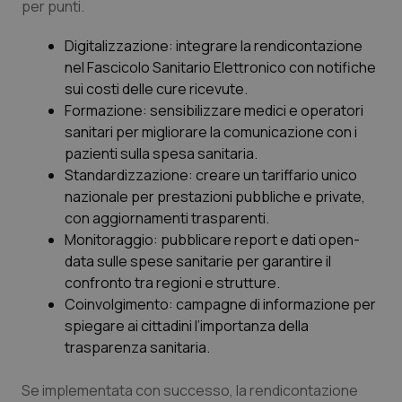
per punti.
Salute orale & impianti
Digitalizzazione: integrare la rendicontazione
Sangue & coagulazione
nel Fascicolo Sanitario Elettronico con notifiche
sui costi delle cure ricevute.
Formazione: sensibilizzare medici e operatori
Tiroide
sanitari per migliorare la comunicazione con i
pazienti sulla spesa sanitaria.
Tumore al seno
Standardizzazione: creare un tariffario unico
nazionale per prestazioni pubbliche e private,
Tumore ovarico
con aggiornamenti trasparenti.
Monitoraggio: pubblicare report e dati open-
Tumori del Polmone & Testa Collo
data sulle spese sanitarie per garantire il
confronto tra regioni e strutture.
Tumori gastrointestinali
Coinvolgimento: campagne di informazione per
spiegare ai cittadini l’importanza della
Ulcera & Reflusso
trasparenza sanitaria.
Se implementata con successo, la rendicontazione
Vaccini