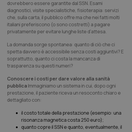
dovrebbero essere garantite dal SSN. Esami
Piemonte
HIV
diagnostici, visite specialistiche, fisioterapia: servizi
che, sulla carta, il pubblico offre ma che nei fatti molti
italiani preferiscono (o sono costretti) a pagare
Provincia Autonoma di Bolzano
Infezioni & Febbre
privatamente per evitare lunghe liste d’attesa.
Provincia Autonoma di Trento
Ipertensione & Scompenso
La domanda sorge spontanea:
quanto di ciò che ci
spetta davvero è accessibile senza costi aggiuntivi? E
Puglia
Malattie rare
soprattutto, quanto ci costa la mancanza di
trasparenza su questi numeri?
Sardegna
Malattia di Crohn & Rettocolite Ulcerosa
Conoscere i costi per dare valore alla sanità
pubblica
Immaginiamo un sistema in cui, dopo ogni
Sicilia
Neuroscienze & patologie neurodegenerative
prestazione, il paziente riceva un resoconto chiaro e
dettagliato con:
Toscana
Obesità
il costo totale della prestazione (esempio: una
Umbria
Oftalmologia
risonanza magnetica costa 250 euro);
quanto copre il SSN e quanto, eventualmente, il