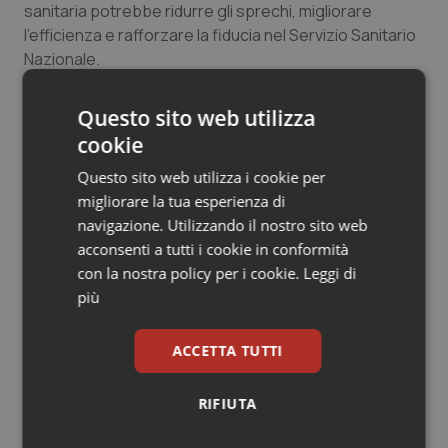
sanitaria potrebbe ridurre gli sprechi, migliorare
l’efficienza e rafforzare la fiducia nel Servizio Sanitario
Nazionale.
Un nuovo patto tra cittadini e sanità
Oggi, la sanità
Questo sito web utilizza
italiana si trova a un bivio. Da una parte, il rischio di un
cookie
sistema sempre più frammentato, in cui chi può
permetterselo si cura meglio e prima. Dall’altra,
Questo sito web utilizza i cookie per
l’opportunità di costruire un modello più trasparente,
migliorare la tua esperienza di
equo e partecipato, in cui ogni cittadino sappia
navigazione. Utilizzando il nostro sito web
esattamente quanto costa ciò che riceve e possa
acconsenti a tutti i cookie in conformità
valutare in modo informato le proprie scelte.
con la nostra policy per i cookie.
Leggi di
più
Un sistema sanitario basato sulla trasparenza non è
solo un bene per lo Stato, che può ottimizzare le
ACCETTA TUTTI
risorse, ma anche e soprattutto per i cittadini, che
diventano protagonisti della propria salute. Perché
RIFIUTA
sapere quanto costa curarsi non è solo una questione
economica, ma di consapevolezza e di diritti.