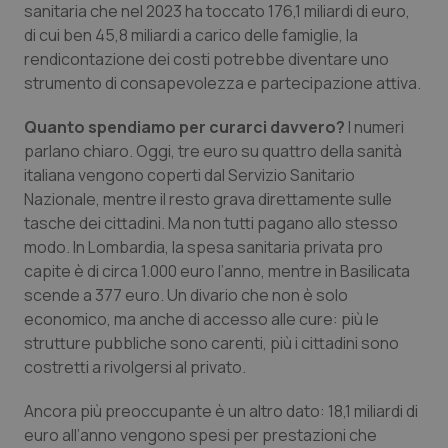
sanitaria che nel 2023 ha toccato 176,1 miliardi di euro,
Calabria
Asma & BPCO
di cui ben 45,8 miliardi a carico delle famiglie, la
rendicontazione dei costi potrebbe diventare uno
Campania
Car-T
strumento di consapevolezza e partecipazione attiva.
Emilia-Romagna
Colesterolo & coronaropatie
Quanto spendiamo per curarci davvero?
I numeri
parlano chiaro. Oggi, tre euro su quattro della sanità
Friuli Venezia Giulia
Dermatite Atopica
italiana vengono coperti dal Servizio Sanitario
Nazionale, mentre il resto grava direttamente sulle
Lazio
Diabete & glucometri
tasche dei cittadini. Ma non tutti pagano allo stesso
modo. In Lombardia, la spesa sanitaria privata pro
capite è di circa 1.000 euro l’anno, mentre in Basilicata
Liguria
Disturbi dell’umore
scende a 377 euro. Un divario che non è solo
economico, ma anche di accesso alle cure: più le
Lombardia
Dolore
strutture pubbliche sono carenti, più i cittadini sono
costretti a rivolgersi al privato.
Marche
Donna & Salute
Ancora più preoccupante è un altro dato: 18,1 miliardi di
Molise
Epatiti
euro all’anno vengono spesi per prestazioni che