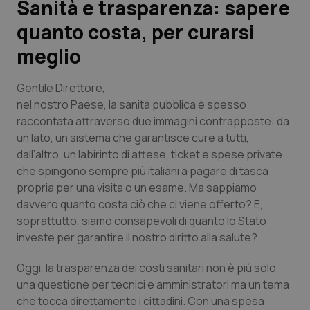
Sanità e trasparenza: sapere
quanto costa, per curarsi
Scienza e Farmaci
meglio
Studi e Analisi
Gentile Direttore
,
Lettere al direttore
nel nostro Paese, la sanità pubblica è spesso
raccontata attraverso due immagini contrapposte: da
un lato, un sistema che garantisce cure a tutti,
Edizioni Regionali
dall’altro, un labirinto di attese, ticket e spese private
che spingono sempre più italiani a pagare di tasca
QS Pro
propria per una visita o un esame. Ma sappiamo
davvero quanto costa ciò che ci viene offerto? E,
Professionisti Sanitari.AI
soprattutto, siamo consapevoli di quanto lo Stato
investe per garantire il nostro diritto alla salute?
Abruzzo
QS Pro Gold
Oggi, la trasparenza dei costi sanitari non è più solo
QS Club
Newsletter
Basilicata
Artrite & artrosi
una questione per tecnici e amministratori ma un tema
che tocca direttamente i cittadini. Con una spesa