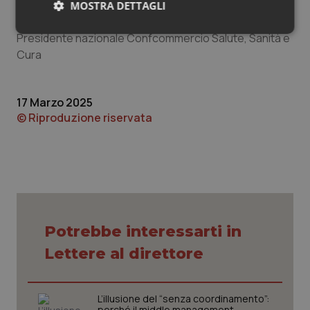
MOSTRA DETTAGLI
Luca Pallavicini
Necessari
Statistici
Marketing
Presidente nazionale Confcommercio Salute, Sanità e
Cura
17 Marzo 2025
© Riproduzione riservata
Necessari
Statistici
Marketing
I cookie necessari contribuiscono a rendere fruibile il
sito web abilitandone funzionalità di base quali la
navigazione sulle pagine e l'accesso alle aree
protette del sito. Il sito web non è in grado di
funzionare correttamente senza questi cookie.
Nome
Fornitore
/
Dominio
Scaden
Potrebbe interessarti in
VISITOR_PRIVACY_METADATA
5 mesi
YouTube
Lettere al direttore
settim
.youtube.com
L’illusione del “senza coordinamento”:
perché il middle management