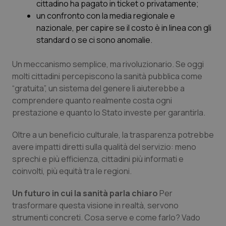
Valle D’Aosta
Oncodermatologia
cittadino ha pagato in ticket o privatamente;
un confronto con la media regionale e
Veneto
Oncoematologia
nazionale, per capire se il costo è in linea con gli
standard o se ci sono anomalie.
Oncologia & Nutrizione
Un meccanismo semplice, ma rivoluzionario. Se oggi
molti cittadini percepiscono la sanità pubblica come
Psoriasi & pelle
“gratuita”, un sistema del genere li aiuterebbe a
comprendere quanto realmente costa ogni
Quotidiano Cardiologia
prestazione e quanto lo Stato investe per garantirla.
Quotidiano Chirurgia
Oltre a un beneficio culturale, la trasparenza potrebbe
avere impatti diretti sulla qualità del servizio: meno
Quotidiano Oncologia
sprechi e più efficienza, cittadini più informati e
coinvolti, più equità tra le regioni.
Quotidiano Pediatria
Un futuro in cui la sanità parla chiaro
Per
trasformare questa visione in realtà, servono
Rene & patologie urogenitali
strumenti concreti. Cosa serve e come farlo? Vado