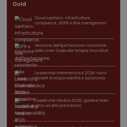
Gold
tracking-sites-ironfish-
www.quotidianosanita.it
4
tracking-enable
settim
2 gior
Cloud sanitario: infrastrutture,
compliance, GDPR e Risk management
tracking-sites-ironfish-
www.quotidianosanita.it
4
Gestione dell'Ipertensione resistente:
session-id
settim
2 gior
dalle Linee Guida alle terapie innovative
Leadership Infermieristica 2026: nuovi
_ga
1 anno
Google LLC
mes
.quotidianosanita.it
modelli di responsabilità e autonomia
Leadership Medica 2026: guidare team
clinici ad alte prestazioni