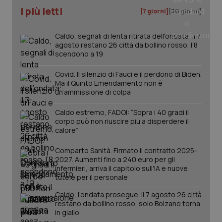
I più letti
[7 giorni]
[30 giorni]
Caldo, segnali di lenta ritirata dell'ondata: il 7
agosto restano 26 città da bollino rosso, l'8
scendono a 19
Covid. Il silenzio di Fauci e il perdono di Biden.
Ma il Quinto Emendamento non è
un’ammissione di colpa
Caldo estremo, FADOI: “Sopra i 40 gradi il
_ga_KM60CM4NPH
.quotidianosanita.it
1 anno
corpo può non riuscire più a disperdere il
mes
calore”
Comparto Sanità. Firmato il contratto 2025-
2027. Aumenti fino a 240 euro per gli
infermieri, arriva il capitolo sull'IA e nuove
tutele per il personale
Caldo, l’ondata prosegue. Il 7 agosto 26 città
restano da bollino rosso, solo Bolzano torna
Fornitore
/
in giallo
Nome
Scadenza
Descrizion
Dominio