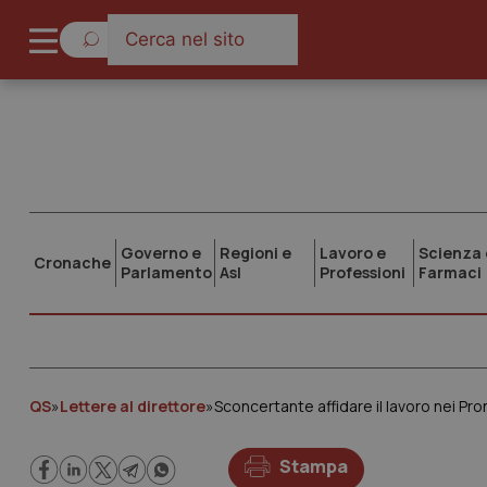
Governo e
Regioni e
Lavoro e
Scienza 
Cronache
Parlamento
Asl
Professioni
Farmaci
QS
»
Lettere al direttore
»
Sconcertante affidare il lavoro nei Pr
Stampa