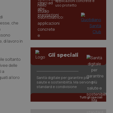
applicazioni concrete e
uso protetto
di
lesse, che
à
ossono
 di lavoro in
Gli speciali
bile soltanto
ivee delle
i a
uati al loro
Sanità digitale per garantire più
salute e sostenibilità. Ma servono
standard e condivisione
Tutti gli speciali