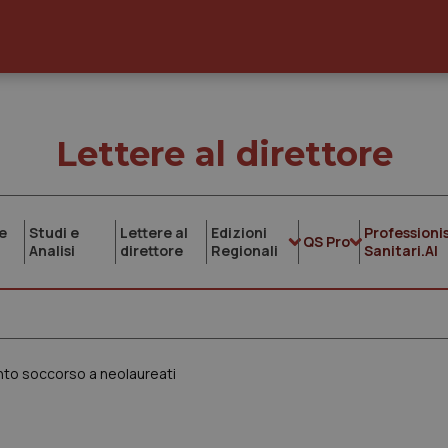
Lettere al direttore
e
Studi e
Lettere al
Edizioni
Professionis
QS Pro
Analisi
direttore
Regionali
Sanitari.AI
onto soccorso a neolaureati