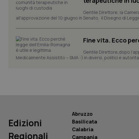
terapeutiche in lu
Gentile Direttore, la Camera
_ga_KM60CM4NPH
all'approvazione del 10 giugno in Senato, il Disegno di Legge
Fine vita. Ecco pe
Nome
Nome
Gentile Direttore,dopo l’ap
VISITOR_INFO1_LIV
Medicalmente Assistito – SMA -) in diversi, politici e autorità
_ga_0VMQEQKQ1N
__Secure-YNID
YSC
Abruzzo
Edizioni
__Secure-
Basilicata
ROLLOUT_TOKEN
Calabria
Regionali
Campania
tracking-sites-