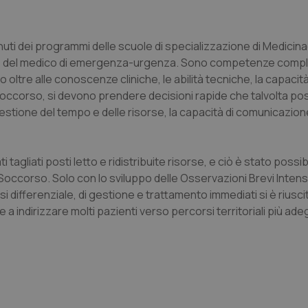
ti dei programmi delle scuole di specializzazione di Medicina
ze del medico di emergenza-urgenza. Sono competenze comp
 oltre alle conoscenze cliniche, le abilità tecniche, la capacit
ccorso, si devono prendere decisioni rapide che talvolta p
gestione del tempo e delle risorse, la capacità di comunicazione,
i tagliati posti letto e ridistribuite risorse, e ciò è stato possi
Soccorso. Solo con lo sviluppo delle Osservazioni Brevi Intens
i differenziale, di gestione e trattamento immediati si è riuscit
indirizzare molti pazienti verso percorsi territoriali più adeg