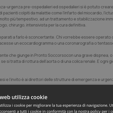
a-urgenza pre-ospedalieri ed ospedalieri si è potuto creare l
 pazienti colpiti da malattie come l’infarto del miocardio, l’ict
 molto più tempestivo, ad un trattamento e stabilizzazione imm
, chirurgo, intensivista per la cura definitiva.
preparati a farlo è sconcertante. Chi vorrebbe essere operato
 facesse un ecocardiogramma o una coronarografia o tentasse
iente che giunge in Pronto Soccorsocon una grave dispnea, o
i tratta di rottura dell’aorta o di una colica renale. E ogni gi
esi e l’invito è ai direttori delle strutture di emergenza e urgen
web utilizza cookie
disperazione e a cercare soluzioni a tutti i costi. Carenza di per
 si è mai data una risposta strutturale e che ora si vorrebbe ri
ilizza i cookie per migliorare la tua esperienza di navigazione. Ut
i Emergenza-Urgenza che in questi anni si sono formati con un 
consenti a tutti i cookie in conformità con la nostra policy per i 