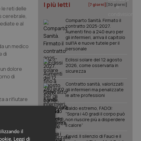
I più letti
[7 giorni]
[30 giorni]
e reti delle
us cerebrale,
Comparto Sanità. Firmato il
ediate e al
contratto 2025-2027.
Aumenti fino a 240 euro per
gli infermieri, arriva il capitolo
sull'IA e nuove tutele per il
 da un medico
personale
 di
Eclissi solare del 12 agosto
2026, come osservarla in
 un dolore
sicurezza
orno di
Contratto sanità, valorizzati
gli infermieri ma penalizzate
le altre professioni
za a rifiutare
Caldo estremo, FADOI:
“Sopra i 40 gradi il corpo può
non riuscire più a disperdere
sonale
il calore”
solvere
ilizzando il
Covid. Il silenzio di Fauci e il
percorso di
cookie.
Leggi di