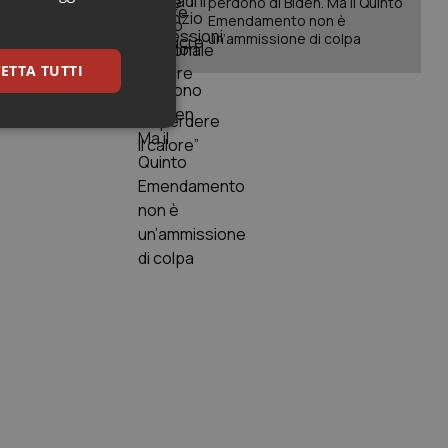
perdono di Biden. Ma il Quinto
Emendamento non è
un’ammissione di colpa
ni di “non
ETTA TUTTI
ero essere
asi devono
keting
igazione sulle pagine
kie.
er memorizzare le
utente per la loro
 dati sul consenso
itiche e
tendo che le loro