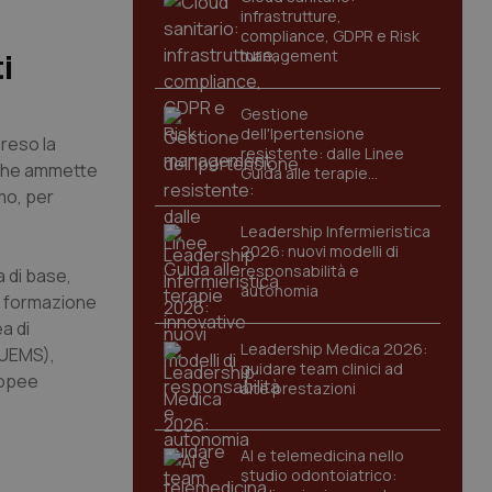
infrastrutture,
compliance, GDPR e Risk
management
i
Gestione
dell'Ipertensione
reso la
resistente: dalle Linee
he ammette
Guida alle terapie
innovative
mo, per
Leadership Infermieristica
2026: nuovi modelli di
responsabilità e
a di base,
autonomia
di formazione
a di
Leadership Medica 2026:
(UEMS),
guidare team clinici ad
ropee
alte prestazioni
AI e telemedicina nello
studio odontoiatrico: