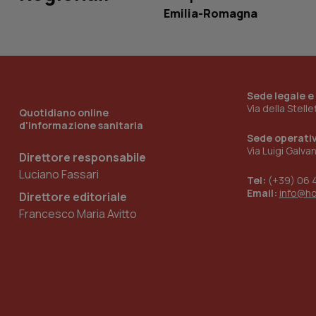
ironfish-tracking-
Emilia-Romagna
named-enable
Sede legale e
Via della Stell
Quotidiano online
d'informazione sanitaria
Sede operati
Via Luigi Galva
Direttore responsabile
Luciano Fassari
Tel:
(+39) 06 
Email:
info@h
Direttore editoriale
Francesco Maria Avitto