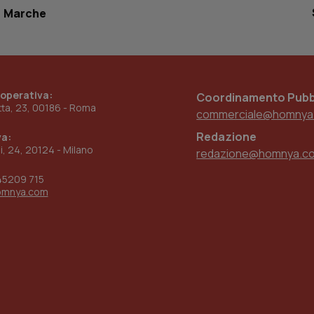
settimane
sistema di tracking solo in caso di utenti 
Marche
2 giorni
provider WelfareLink.
 operativa:
Coordinamento Pubbl
etta, 23, 00186 - Roma
commerciale@homnya
Redazione
va:
ni, 24, 20124 - Milano
redazione@homnya.c
45209 715
omnya.com