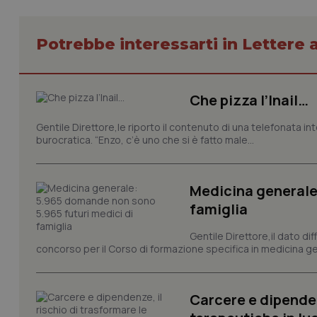
CookieScriptConse
Potrebbe interessarti in Lettere a
tracking-sites-ironf
tracking-enable
Che pizza l’Inail…
tracking-sites-ironf
Gentile Direttore,le riporto il contenuto di una telefonata in
session-id
burocratica. “Enzo, c’è uno che si è fatto male...
_ga
Medicina generale
famiglia
Gentile Direttore,il dato di
concorso per il Corso di formazione specifica in medicina ge
PHPSESSID
Carcere e dipenden