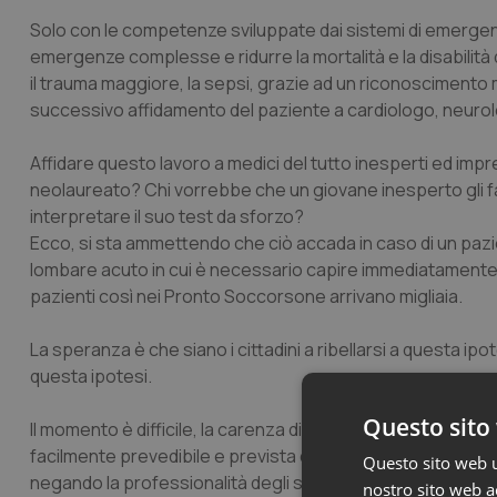
Solo con le competenze sviluppate dai sistemi di emergenz
emergenze complesse e ridurre la mortalità e la disabilità di
il trauma maggiore, la sepsi, grazie ad un riconoscimento
successivo affidamento del paziente a cardiologo, neurologo
Affidare questo lavoro a medici del tutto inesperti ed im
neolaureato? Chi vorrebbe che un giovane inesperto gli
interpretare il suo test da sforzo?
Ecco
,
si sta ammettendo che ciò accada in caso di un paz
lombare acuto in cui è necessario capire immediatamente se s
pazienti così nei Pronto Soccorsone arrivano migliaia.
La speranza è che siano i cittadini a ribellarsi a questa ipot
questa ipotesi.
Questo sito 
Il momento è difficile, la carenza di specialisti porta alla 
facilmente prevedibile e prevista da anni ma alla quale non
Questo sito web ut
negando la professionalità degli specialisti in Medicina d
nostro sito web ac