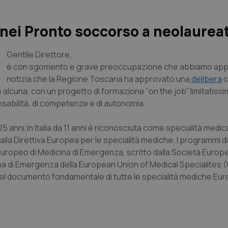
 nei Pronto soccorso a neolaureat
Gentile Direttore
,
è con sgomento e grave preoccupazione che abbiamo app
notizia che la Regione Toscana ha approvato una
delibera
c
 alcuna, con un progetto di formazione “on the job” limitatissi
sabilità, di competenze e di autonomia.
anni;in Italia da 11 anni è riconosciuta come specialità medic
dalla Direttiva Europea per le specialità mediche. I programmi 
Europeo di Medicina di Emergenza, scritto dalla Società Europe
na di Emergenza della European Union of Medical Specialites 
nel documento fondamentale di tutte le specialità mediche Eu