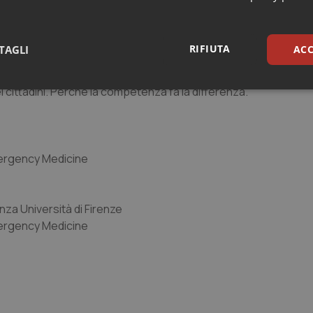
i medici neolaureati è quella di limitarne l’attività alle situazio
RIFIUTA
TAGLI
ACC
ssificazione corrispondono ai codici 4 e 5. Quelli che potrebb
o l’utilizzo inappropriato del Pronto Soccorso. Tutti gli altri c
ei cittadini. Perché la competenza fa la differenza.
sari
Statistici
Mar
mergency Medicine
Necessari
Statistici
Marketing
za Università di Firenze
tribuiscono a rendere fruibile il sito web abilitandone funzionalità di base quali la nav
mergency Medicine
protette del sito. Il sito web non è in grado di funzionare correttamente senza questi coo
Fornitore
/
Dominio
Scadenza
Descrizione
METADATA
5 mesi 4
Questo cookie viene utilizzato p
YouTube
settimane
scelte di consenso e privacy dell'
.youtube.com
interazione con il sito. Registra i
del visitatore riguardo a varie pol
impostazioni sulla privacy, garan