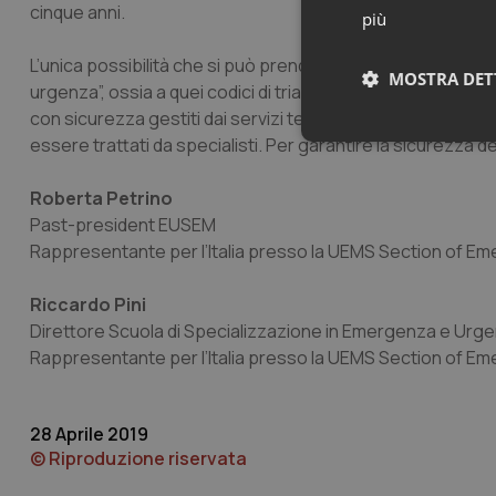
cinque anni.
più
L’unica possibilità che si può prendere in considerazione per 
MOSTRA DET
urgenza”, ossia a quei codici di triage che nella nuova cla
con sicurezza gestiti dai servizi territoriali e rappresentan
essere trattati da specialisti. Per garantire la sicurezza d
Neces
Roberta Petrino
Past-president EUSEM
Rappresentante per l’Italia presso la UEMS Section of E
Riccardo Pini
Direttore Scuola di Specializzazione in Emergenza e Urgen
I cookie necessari con
Rappresentante per l’Italia presso la UEMS Section of E
e l'accesso alle aree 
Nome
VISITOR_PRIVACY_
28 Aprile 2019
© Riproduzione riservata