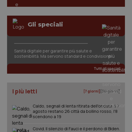
PHPSESSID
Sessio
PHP.net
www.quotidianosanita.it
Gli speciali
Sanità digitale per garantire più salute e
sostenibilità. Ma servono standard e condivisione
Tutti gli speciali
I più letti
[7 giorni]
[30 giorni]
Caldo, segnali di lenta ritirata dell'ondata: il 7
_ga_KM60CM4NPH
.quotidianosanita.it
1 anno
agosto restano 26 città da bollino rosso, l'8
mes
scendono a 19
Covid. Il silenzio di Fauci e il perdono di Biden.