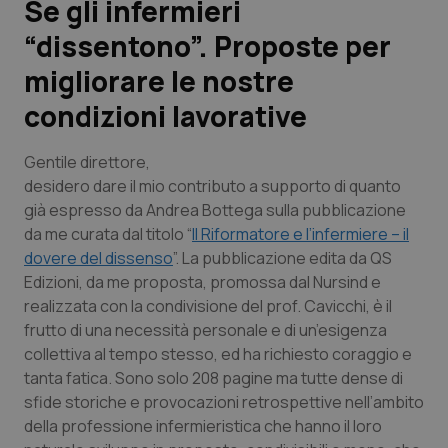
Se gli infermieri
“dissentono”. Proposte per
Scienza e Farmaci
migliorare le nostre
Studi e Analisi
condizioni lavorative
Lettere al direttore
Gentile direttore
,
desidero dare il mio contributo a supporto di quanto
Edizioni Regionali
già espresso da Andrea Bottega sulla pubblicazione
da me curata dal titolo “
Il Riformatore e l’infermiere – il
QS Pro
dovere del dissenso
”. La pubblicazione edita da QS
Edizioni, da me proposta, promossa dal Nursind e
Professionisti Sanitari.AI
realizzata con la condivisione del prof. Cavicchi, è il
frutto di una necessità personale e di un’esigenza
collettiva al tempo stesso, ed ha richiesto coraggio e
Abruzzo
QS Pro Gold
tanta fatica. Sono solo 208 pagine ma tutte dense di
sfide storiche e provocazioni retrospettive nell’ambito
QS Club
Newsletter
Basilicata
Artrite & artrosi
della professione infermieristica che hanno il loro