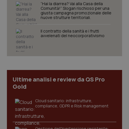
“Hai la diarrea? Vai alla Casa della
Comunità!” Slogan rischioso per una
giusta campagna promozionale delle
nuove strutture territoriali.
Il contratto della sanità e i frutti
avvelenati del neocorporativismo
tracking-sites-ironfish-
www.quotidianosanita.it
4
tracking-enable
settim
2 gior
Ultime analisi e review da QS Pro
tracking-sites-ironfish-
www.quotidianosanita.it
4
Gold
session-id
settim
2 gior
Cloud sanitario: infrastrutture,
compliance, GDPR e Risk management
_ga
1 anno
Google LLC
mes
.quotidianosanita.it
Gestione dell'Ipertensione resistente: