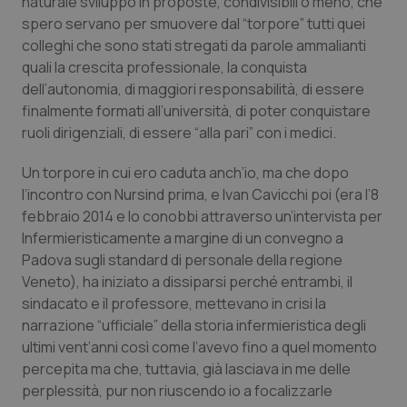
naturale sviluppo in proposte, condivisibili o meno, che
Calabria
Asma & BPCO
spero servano per smuovere dal “torpore” tutti quei
colleghi che sono stati stregati da parole ammalianti
Campania
Car-T
quali la crescita professionale, la conquista
dell’autonomia, di maggiori responsabilità, di essere
Emilia-Romagna
Colesterolo & coronaropatie
finalmente formati all’università, di poter conquistare
ruoli dirigenziali, di essere “alla pari” con i medici.
Friuli Venezia Giulia
Dermatite Atopica
Un torpore in cui ero caduta anch’io, ma che dopo
l’incontro con Nursind prima, e Ivan Cavicchi poi (era l’8
Lazio
Diabete & glucometri
febbraio 2014 e lo conobbi attraverso un’intervista per
Infermieristicamente
a margine di un convegno a
Liguria
Disturbi dell’umore
Padova sugli standard di personale della regione
Veneto), ha iniziato a dissiparsi perché entrambi, il
Lombardia
Dolore
sindacato e il professore, mettevano in crisi la
narrazione “ufficiale” della storia infermieristica degli
Marche
Donna & Salute
ultimi vent’anni così come l’avevo fino a quel momento
percepita ma che, tuttavia, già lasciava in me delle
perplessità, pur non riuscendo io a focalizzarle
Molise
Epatiti