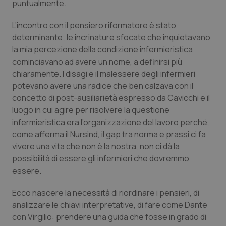
puntualmente.
Piemonte
HIV
L’incontro con il pensiero riformatore è stato
determinante; le incrinature sfocate che inquietavano
Provincia Autonoma di Bolzano
Infezioni & Febbre
la mia percezione della condizione infermieristica
cominciavano ad avere un nome, a definirsi più
Provincia Autonoma di Trento
Ipertensione & Scompenso
chiaramente. I disagi e il malessere degli infermieri
potevano avere una radice che ben calzava con il
Puglia
Malattie rare
concetto di post-ausiliarietà espresso da Cavicchi e il
luogo in cui agire per risolvere la questione
infermieristica era l’organizzazione del lavoro perché,
Sardegna
Malattia di Crohn & Rettocolite Ulcerosa
come afferma il Nursind, il gap tra norma e prassi ci fa
vivere una vita che non è la nostra, non ci dà la
Sicilia
Neuroscienze & patologie neurodegenerative
possibilità di essere gli infermieri che dovremmo
essere.
Toscana
Obesità
Ecco nascere la necessità di riordinare i pensieri, di
Umbria
Oftalmologia
analizzare le chiavi interpretative, di fare come Dante
con Virgilio: prendere una guida che fosse in grado di