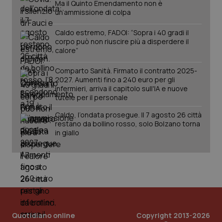
Ma il Quinto Emendamento non è
un’ammissione di colpa
Caldo estremo, FADOI: “Sopra i 40 gradi il
corpo può non riuscire più a disperdere il
calore”
Fornitore
/
Nome
Scadenza
Descrizion
Dominio
Comparto Sanità. Firmato il contratto 2025-
Nome
Fornitore
/
Dominio
Scadenza
Des
2027. Aumenti fino a 240 euro per gli
_ga_0VMQEQKQ1N
.quotidianosanita.it
1 anno 1
Questo
infermieri, arriva il capitolo sull'IA e nuove
mese
cookie
VISITOR_INFO1_LIVE
5 mesi 4
Que
Google LLC
viene
settimane
imp
tutele per il personale
.youtube.com
utilizzato
You
da Google
ten
Caldo, l’ondata prosegue. Il 7 agosto 26 città
Analytics
pre
restano da bollino rosso, solo Bolzano torna
per
del
mantener
vid
in giallo
lo stato
inco
della
può
sessione.
det
vis
web
uti
nuo
ver
dell
You
Quotidiano online
__Secure-YNID
.youtube.com
Copyright 2013-2026
5 mesi 4
Que
settimane
imp