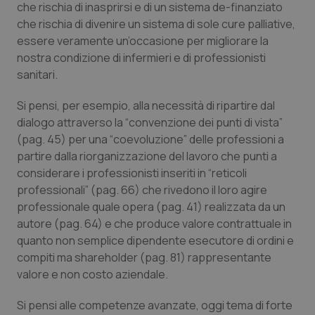
che rischia di inasprirsi e di un sistema de-finanziato
Salute orale & impianti
che rischia di divenire un sistema di sole cure palliative,
essere veramente un’occasione per migliorare la
Sangue & coagulazione
nostra condizione di infermieri e di professionisti
sanitari.
Tiroide
Si pensi, per esempio, alla necessità di ripartire dal
dialogo attraverso la “convenzione dei punti di vista”
Tumore al seno
(pag. 45) per una “coevoluzione” delle professioni a
partire dalla riorganizzazione del lavoro che punti a
Tumore ovarico
considerare i professionisti inseriti in “reticoli
professionali” (pag. 66) che rivedono il loro agire
Tumori del Polmone & Testa Collo
professionale quale opera (pag. 41) realizzata da un
autore (pag. 64) e che produce valore contrattuale in
Tumori gastrointestinali
quanto non semplice dipendente esecutore di ordini e
compiti ma shareholder (pag. 81) rappresentante
Ulcera & Reflusso
valore e non costo aziendale.
Si pensi alle competenze avanzate, oggi tema di forte
Vaccini