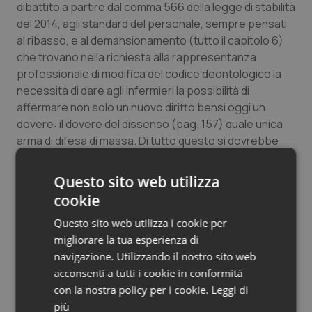
dibattito a partire dal comma 566 della legge di stabilità
del 2014, agli standard del personale, sempre pensati
al ribasso, e al demansionamento (tutto il capitolo 6)
che trovano nella richiesta alla rappresentanza
professionale di modifica del codice deontologico la
necessità di dare agli infermieri la possibilità di
affermare non solo un nuovo diritto bensì oggi un
dovere: il dovere del dissenso (pag. 157) quale unica
arma di difesa di massa. Di tutto questo si dovrebbe
discutere insieme a tutti gli infermieri e alle nostre
rappresentanze, sindacali e professionali. Per questo
Questo sito web utilizza
il libro propone di indire gli Stati Generali degli
cookie
infermieri.
Questo sito web utilizza i cookie per
Questo libro mi è costato parecchia fatica ma l’ho fatto
migliorare la tua esperienza di
come regalo a tutti coloro che, come me, vorranno
navigazione. Utilizzando il nostro sito web
tentare la strada del dialogo, del confronto, del
acconsenti a tutti i cookie in conformità
dibattito, sul cui valore ho cercato di esprimermi più
con la nostra policy per i cookie.
Leggi di
volte e in particolare con
la precedente lettera a
più