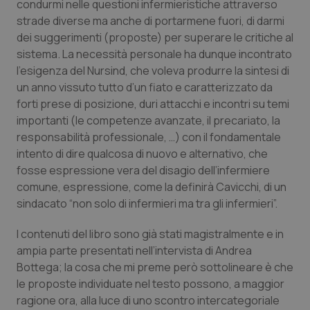
Valle D’Aosta
Oncodermatologia
condurmi nelle questioni infermieristiche attraverso
strade diverse ma anche di portarmene fuori, di darmi
dei suggerimenti (proposte) per superare le critiche al
Veneto
Oncoematologia
sistema. La necessità personale ha dunque incontrato
l’esigenza del Nursind, che voleva produrre la sintesi di
Oncologia & Nutrizione
un anno vissuto tutto d’un fiato e caratterizzato da
forti prese di posizione, duri attacchi e incontri su temi
Psoriasi & pelle
importanti (le competenze avanzate, il precariato, la
responsabilità professionale, …) con il fondamentale
Quotidiano Cardiologia
intento di dire qualcosa di nuovo e alternativo, che
fosse espressione vera del disagio dell’infermiere
Quotidiano Chirurgia
comune, espressione, come la definirà Cavicchi, di un
sindacato “non solo di infermieri ma tra gli infermieri”.
Quotidiano Oncologia
I contenuti del libro sono già stati magistralmente e in
ampia parte presentati nell’intervista di Andrea
Quotidiano Pediatria
Bottega; la cosa che mi preme però sottolineare è che
le proposte individuate nel testo possono, a maggior
Rene & patologie urogenitali
ragione ora, alla luce di uno scontro intercategoriale