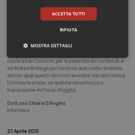
questo Giornale
, nella quale ho anche rilevato alcune
importanti criticità della nostra condizione. Se potessi
ACCETTA TUTTI
a mia volta chiedere un regalo anch’io, chiederei di
ricevere, anche attraverso le pagine di QS che ha
RIFIUTA
curato l’edizione del libro, le opinioni o i suggerimenti
dei lettori.
MOSTRA DETTAGLI
In coda ma non da ultimi i miei ringraziamenti di vero
Necessari
Statistici
Marketing
cuore a Ivan Cavicchi, per la paternità dei contenuti, e
ad Andrea Bottega per l’enorme aiuto nella revisione,
senza i quali questo libro non avrebbe mai visto la luce.
Ed infine le scuse, se qualche inesattezza o
imprecisione mi fosse sfuggita.
Necessari
Statistici
Marketing
Dott.ssa Chiara D’Angelo
Infermiera
I cookie necessari contribuiscono a rendere fruibile il
sito web abilitandone funzionalità di base quali la
navigazione sulle pagine e l'accesso alle aree
protette del sito. Il sito web non è in grado di
27 Aprile 2015
funzionare correttamente senza questi cookie.