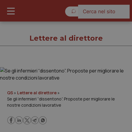
Sabato 8 Agosto 2026
Lettere al direttore
Lettere al direttore
Cronache
QS
»
Lettere al direttore
»
Se gli infermieri “dissentono”. Proposte per migliorare le
Governo e Parlamento
nostre condizioni lavorative
Regioni e Asl
Lavoro e Professioni