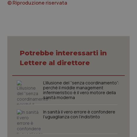
© Riproduzione riservata
Nome
Fornitore
/
Dominio
Scaden
VISITOR_PRIVACY_METADATA
5 mesi
YouTube
settim
.youtube.com
Potrebbe interessarti in
Lettere al direttore
L’illusione del “senza coordinamento”:
perché il middle management
infermieristico è il vero motore della
sanità moderna
In sanità il vero errore è confondere
CookieScriptConsent
5 mesi
CookieScript
l’uguaglianza con l’indistinto
settim
www.quotidianosanita.it