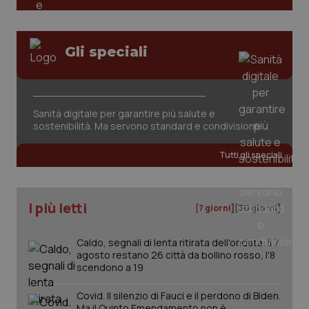
YSC
Sessione
Que
Google LLC
imp
.youtube.com
You
ten
vis
Gli speciali
vid
__Secure-
.youtube.com
5 mesi 4
Que
ROLLOUT_TOKEN
settimane
imp
You
ges
Sanità digitale per garantire più salute e
del
e d
sostenibilità. Ma servono standard e condivisione
per
del
ute
Tutti gli speciali
tracking-sites-
www.quotidianosanita.it
4
Que
ironfish-tracking-
settimane
imp
named-enable
2 giorni
dal
per 
I più letti
[7 giorni]
[30 giorni]
sis
sol
ute
ide
Caldo, segnali di lenta ritirata dell'ondata: il 7
Wel
agosto restano 26 città da bollino rosso, l'8
scendono a 19
Covid. Il silenzio di Fauci e il perdono di Biden.
Ma il Quinto Emendamento non è