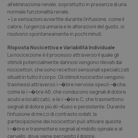
all’eliminazione renale, soprattutto in presenza di una
normale funzionalità renale.
• Le sensazioni avvertite durante l’infusione, come il
calore, l’urgenza urinaria e le alterazioni del gusto, si
risolvono spontaneamente in pochi minuti.
Risposta Nocicettiva e Variabilità Individuale
La nocicezione è il processo attraverso il quale gli
stimoli potenzialmente dannosi vengono rilevati dai
nocicettori, che sono recettori sensoriali specializzati
situati in tutto il corpo. Gli stimoli nocicettivi vengono
trasmessi attraverso ï¬�bre nervose speciï¬�che,
come le ï¬�bre Aδ, che conducono segnali di dolore
acuto e localizzato, e le ï¬�bre C, che trasmettono
segnali di dolore più diï¬€uso e persistente. Durante
l’infusione di mezzi di contrasto iodati, la
partecipazione dei nocicettori può attivare queste
ï¬�bre e trasmettere segnali al midollo spinale e al
cervello, dove viene percepito il dolore.