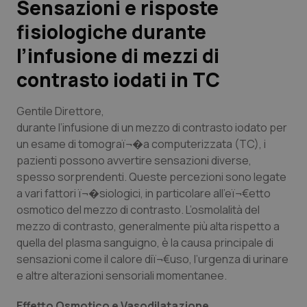
Sensazioni e risposte
fisiologiche durante
Scienza e Farmaci
l’infusione di mezzi di
Studi e Analisi
contrasto iodati in TC
Lettere al direttore
Gentile Direttore
,
durante l’infusione di un mezzo di contrasto iodato per
Edizioni Regionali
un esame di tomograï¬�a computerizzata (TC), i
pazienti possono avvertire sensazioni diverse,
QS Pro
spesso sorprendenti. Queste percezioni sono legate
a vari fattori ï¬�siologici, in particolare all’eï¬€etto
Professionisti Sanitari.AI
osmotico del mezzo di contrasto. L’osmolalità del
mezzo di contrasto, generalmente più alta rispetto a
quella del plasma sanguigno, è la causa principale di
Abruzzo
QS Pro Gold
sensazioni come il calore diï¬€uso, l’urgenza di urinare
e altre alterazioni sensoriali momentanee.
QS Club
Newsletter
Basilicata
Artrite & artrosi
Effetto Osmotico e Vasodilatazione