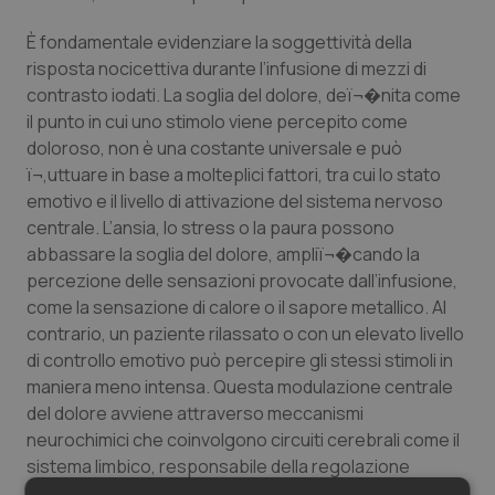
È fondamentale evidenziare la soggettività della
risposta nocicettiva durante l’infusione di mezzi di
contrasto iodati. La soglia del dolore, deï¬�nita come
il punto in cui uno stimolo viene percepito come
doloroso, non è una costante universale e può
ï¬‚uttuare in base a molteplici fattori, tra cui lo stato
emotivo e il livello di attivazione del sistema nervoso
centrale. L’ansia, lo stress o la paura possono
abbassare la soglia del dolore, ampliï¬�cando la
percezione delle sensazioni provocate dall’infusione,
come la sensazione di calore o il sapore metallico. Al
contrario, un paziente rilassato o con un elevato livello
di controllo emotivo può percepire gli stessi stimoli in
maniera meno intensa. Questa modulazione centrale
del dolore avviene attraverso meccanismi
neurochimici che coinvolgono circuiti cerebrali come il
sistema limbico, responsabile della regolazione
emotiva, e il sistema oppioide endogeno, che media la