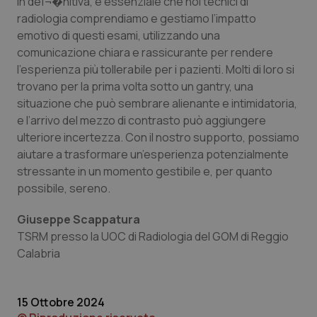
In deï¬�nitiva, è essenziale che noi tecnici di
radiologia comprendiamo e gestiamo l’impatto
emotivo di questi esami, utilizzando una
tracking-sites-ironfish-
www.quotidianosanita.it
4
comunicazione chiara e rassicurante per rendere
session-id
settim
2 gior
l’esperienza più tollerabile per i pazienti. Molti di loro si
trovano per la prima volta sotto un gantry, una
situazione che può sembrare alienante e intimidatoria,
e l’arrivo del mezzo di contrasto può aggiungere
_ga
1 anno
Google LLC
mes
.quotidianosanita.it
ulteriore incertezza. Con il nostro supporto, possiamo
aiutare a trasformare un’esperienza potenzialmente
stressante in un momento gestibile e, per quanto
possibile, sereno.
Giuseppe Scappatura
TSRM presso la UOC di Radiologia del GOM di Reggio
Calabria
15 Ottobre 2024