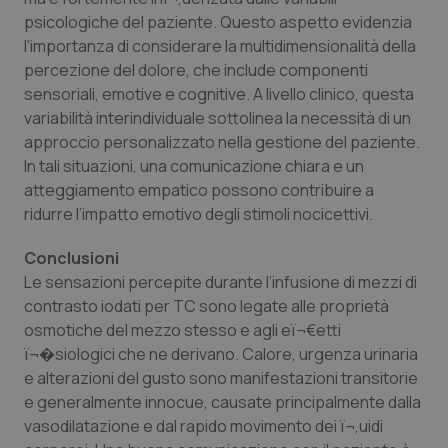
psicologiche del paziente. Questo aspetto evidenzia
l’importanza di considerare la multidimensionalità della
percezione del dolore, che include componenti
sensoriali, emotive e cognitive. A livello clinico, questa
Necessari
Statistici
Marketing
variabilità interindividuale sottolinea la necessità di un
approccio personalizzato nella gestione del paziente.
I cookie necessari contribuiscono a rendere fruibile il
sito web abilitandone funzionalità di base quali la
In tali situazioni, una comunicazione chiara e un
navigazione sulle pagine e l'accesso alle aree
atteggiamento empatico possono contribuire a
protette del sito. Il sito web non è in grado di
funzionare correttamente senza questi cookie.
ridurre l’impatto emotivo degli stimoli nocicettivi.
Nome
Fornitore
/
Dominio
Scaden
Conclusioni
VISITOR_PRIVACY_METADATA
5 mesi
YouTube
Le sensazioni percepite durante l’infusione di mezzi di
settim
.youtube.com
contrasto iodati per TC sono legate alle proprietà
osmotiche del mezzo stesso e agli eï¬€etti
ï¬�siologici che ne derivano. Calore, urgenza urinaria
e alterazioni del gusto sono manifestazioni transitorie
e generalmente innocue, causate principalmente dalla
vasodilatazione e dal rapido movimento dei ï¬‚uidi