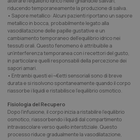
alterare l’equilibrio idrico nelle ghiandole salivari,
Salute orale & impianti
riducendo temporaneamente la produzione di saliva.
• Sapore metallico: Alcuni pazienti riportano un sapore
metallico in bocca, probabilmente legato alla
Sangue & coagulazione
vasodilatazione delle papille gustative e un
cambiamento temporaneo dell’equilibrio idrico nei
Tiroide
tessuti orali. Questo fenomeno è attribuibile a
un’interferenza temporanea con i recettori del gusto,
Tumore al seno
in particolare quelli responsabili della percezione dei
sapori amari.
Tumore ovarico
• Entrambi questi eï¬€etti sensoriali sono di breve
durata e si risolvono spontaneamente quando il corpo
Tumori del Polmone & Testa Collo
riassorbe i liquidi e ristabilisce l’equilibrio osmotico.
Fisiologia del Recupero
Tumori gastrointestinali
Dopo l’infusione, il corpo inizia a ristabilire l’equilibrio
osmotico, riassorbendo i liquidi dal compartimento
Ulcera & Reflusso
intravascolare verso quello interstiziale. Questo
processo riduce gradualmente la vasodilatazione,
Vaccini