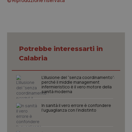
© Riproduzione riservata
Potrebbe interessarti in
Calabria
PHPSESSID
Sessio
PHP.net
www.quotidianosanita.it
L’illusione del “senza coordinamento”:
perché il middle management
infermieristico è il vero motore della
sanità moderna
In sanità il vero errore è confondere
l’uguaglianza con l’indistinto