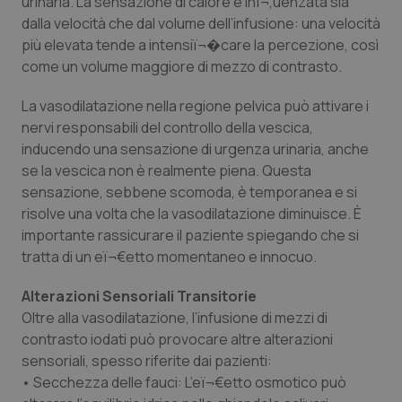
urinaria. La sensazione di calore è inï¬‚uenzata sia
Valle D’Aosta
Oncodermatologia
dalla velocità che dal volume dell’infusione: una velocità
più elevata tende a intensiï¬�care la percezione, così
Veneto
Oncoematologia
come un volume maggiore di mezzo di contrasto.
Oncologia & Nutrizione
La vasodilatazione nella regione pelvica può attivare i
nervi responsabili del controllo della vescica,
Psoriasi & pelle
inducendo una sensazione di urgenza urinaria, anche
se la vescica non è realmente piena. Questa
Quotidiano Cardiologia
sensazione, sebbene scomoda, è temporanea e si
risolve una volta che la vasodilatazione diminuisce. È
importante rassicurare il paziente spiegando che si
Quotidiano Chirurgia
tratta di un eï¬€etto momentaneo e innocuo.
Quotidiano Oncologia
Alterazioni Sensoriali Transitorie
Oltre alla vasodilatazione, l’infusione di mezzi di
Quotidiano Pediatria
contrasto iodati può provocare altre alterazioni
sensoriali, spesso riferite dai pazienti:
Rene & patologie urogenitali
• Secchezza delle fauci: L’eï¬€etto osmotico può