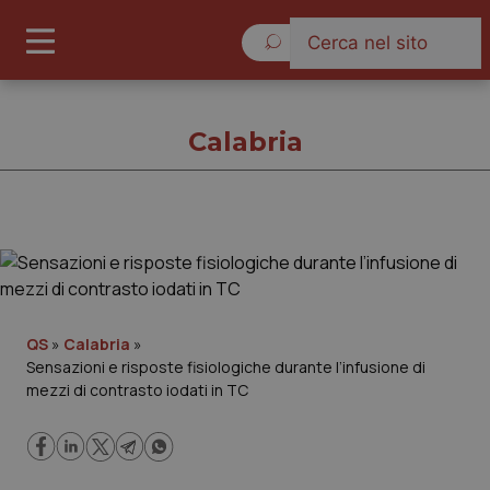
Sabato 8 Agosto 2026
Calabria
Calabria
Cronache
QS
»
Calabria
»
Sensazioni e risposte fisiologiche durante l’infusione di
Governo e Parlamento
mezzi di contrasto iodati in TC
Regioni e Asl
Lavoro e Professioni