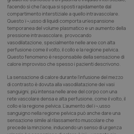
facendo sì che l’acqua si sposti rapidamente dal
Piemonte
HIV
compartimento interstiziale a quello intravascolare.
Questo ï¬‚usso di liquidi comporta un’espansione
Provincia Autonoma di Bolzano
Infezioni & Febbre
temporanea del volume plasmatico e un aumento della
pressione intravascolare, provocando
Provincia Autonoma di Trento
Ipertensione & Scompenso
vasodilatazione, specialmente nelle aree con alta
perfusione come il volto, il collo e la regione pelvica.
Questo fenomeno è responsabile della sensazione di
Puglia
Malattie rare
calore improvviso che spesso i pazienti descrivono.
Sardegna
Malattia di Crohn & Rettocolite Ulcerosa
La sensazione di calore durante l’infusione del mezzo
di contrasto è dovuta alla vasodilatazione dei vasi
Sicilia
Neuroscienze & patologie neurodegenerative
sanguigni, più intensa nelle aree del corpo con una
rete vascolare densa e alta perfusione, come il volto, il
Toscana
Obesità
collo e la regione pelvica. L’aumento del ï¬‚usso
sanguigno nella regione pelvica può anche dare una
Umbria
Oftalmologia
sensazione simile al rilassamento muscolare che
precede la minzione, inducendo un senso di urgenza