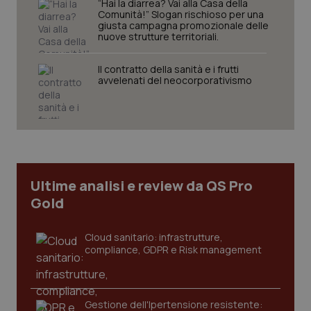
“Hai la diarrea? Vai alla Casa della
Comunità!” Slogan rischioso per una
giusta campagna promozionale delle
nuove strutture territoriali.
Il contratto della sanità e i frutti
avvelenati del neocorporativismo
_ga_KM60CM4NPH
.quotidianosanita.it
1 anno
mes
Ultime analisi e review da QS Pro
Gold
Fornitore
/
Cloud sanitario: infrastrutture,
Nome
Scadenza
Descrizion
Dominio
compliance, GDPR e Risk management
Nome
Fornitore
/
Dominio
Scadenza
Des
_ga_0VMQEQKQ1N
.quotidianosanita.it
1 anno 1
Questo
mese
cookie
VISITOR_INFO1_LIVE
5 mesi 4
Que
Google LLC
viene
settimane
imp
.youtube.com
utilizzato
You
Gestione dell'Ipertensione resistente:
da Google
ten