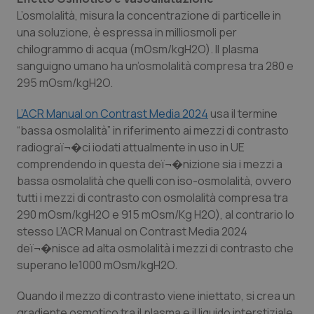
Calabria
Asma & BPCO
L’osmolalità, misura la concentrazione di particelle in
una soluzione, è espressa in milliosmoli per
Campania
Car-T
chilogrammo di acqua (mOsm/kgH2O). Il plasma
sanguigno umano ha un’osmolalità compresa tra 280 e
295 mOsm/kgH2O.
Emilia-Romagna
Colesterolo & coronaropatie
L’ACR Manual on Contrast Media 2024
usa il termine
Friuli Venezia Giulia
Dermatite Atopica
“bassa osmolalità” in riferimento ai mezzi di contrasto
radiograï¬�ci iodati attualmente in uso in UE
Lazio
Diabete & glucometri
comprendendo in questa deï¬�nizione sia i mezzi a
bassa osmolalità che quelli con iso-osmolalità, ovvero
Liguria
Disturbi dell’umore
tutti i mezzi di contrasto con osmolalità compresa tra
290 mOsm/kgH2O e 915 mOsm/Kg H2O), al contrario lo
Lombardia
Dolore
stesso L’ACR Manual on Contrast Media 2024
deï¬�nisce ad alta osmolalità i mezzi di contrasto che
superano le1000 mOsm/kgH2O.
Marche
Donna & Salute
Quando il mezzo di contrasto viene iniettato, si crea un
Molise
Epatiti
gradiente osmotico tra il plasma e il liquido interstiziale,