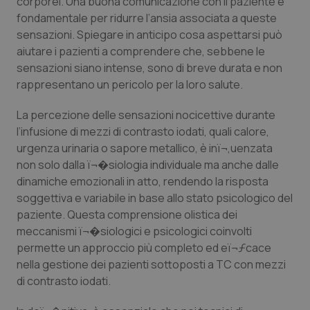
corporei. Una buona comunicazione con il paziente è
fondamentale per ridurre l’ansia associata a queste
sensazioni. Spiegare in anticipo cosa aspettarsi può
aiutare i pazienti a comprendere che, sebbene le
sensazioni siano intense, sono di breve durata e non
rappresentano un pericolo per la loro salute.
CookieScriptConsent
5 mesi
CookieScript
settim
www.quotidianosanita.it
La percezione delle sensazioni nocicettive durante
l’infusione di mezzi di contrasto iodati, quali calore,
urgenza urinaria o sapore metallico, è inï¬‚uenzata
non solo dalla ï¬�siologia individuale ma anche dalle
dinamiche emozionali in atto, rendendo la risposta
soggettiva e variabile in base allo stato psicologico del
paziente. Questa comprensione olistica dei
meccanismi ï¬�siologici e psicologici coinvolti
permette un approccio più completo ed eï¬ƒcace
nella gestione dei pazienti sottoposti a TC con mezzi
tracking-sites-ironfish-
www.quotidianosanita.it
4
di contrasto iodati.
tracking-enable
settim
2 gior