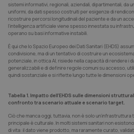
sistemi informativi, regionali, aziendali, dipartimentali, d
uniformi, da dati spesso costruiti per esigenze di rendiconta
ricostruire percorsi longitudinali del paziente e da un acc
l’intelligenza artificiale viene spesso innestata su infras
operano su basi informative instabili.
È qui che lo Spazio Europeo dei Dati Sanitari (EHDS) assum
condivisione, ma di un tentativo di costruire un ecosistem
potenziale, in ottica AI, risiede nella capacità di rendere i d
generalizzabili e di definire regole comuni su accesso, ut
quindi sostanziale e si riflette lungo tutte le dimensioni ope
Tabella 1.
Impatto dell’EHDS sulle dimensioni strutturali,
confronto tra scenario attuale e scenario target.
Ciò che manca oggi, tuttavia, non è solo un’infrastruttura 
principale è culturale. In molti sistemi sanitari non esiston
di vita: il dato viene prodotto, ma raramente curato, val