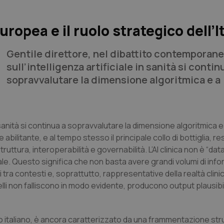
uropea e il ruolo strategico dell’It
Gentile direttore,
nel dibattito contemporan
sull’intelligenza artificiale in sanità si contin
sopravvalutare la dimensione algoritmica e a
 sanità si continua a sopravvalutare la dimensione algoritmica e
abilitante, e al tempo stesso il principale collo di bottiglia, res
ruttura, interoperabilità e governabilità. L’AI clinica non è “dat
e. Questo significa che non basta avere grandi volumi di info
tra contesti e, soprattutto, rappresentative della realtà clinic
elli non falliscono in modo evidente, producono output plausibi
o italiano, è ancora caratterizzato da una frammentazione stru