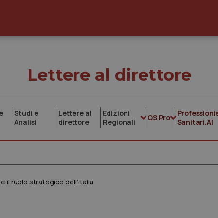
Lettere al direttore
e
Studi e
Lettere al
Edizioni
Professionis
QS Pro
Analisi
direttore
Regionali
Sanitari.AI
 il ruolo strategico dell’Italia