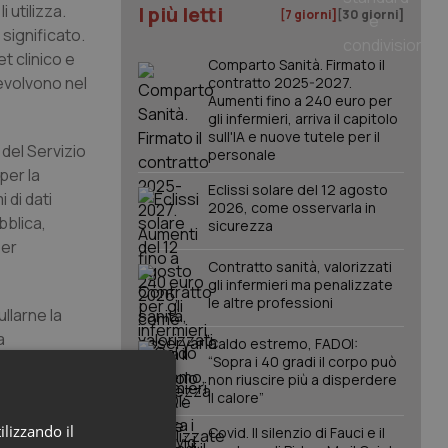
 utilizza.
I più letti
[7 giorni]
[30 giorni]
 significato.
t clinico e
Comparto Sanità. Firmato il
 evolvono nel
contratto 2025-2027.
Aumenti fino a 240 euro per
gli infermieri, arriva il capitolo
sull'IA e nuove tutele per il
 del Servizio
personale
per la
Eclissi solare del 12 agosto
 di dati
2026, come osservarla in
bblica,
sicurezza
per
Contratto sanità, valorizzati
gli infermieri ma penalizzate
le altre professioni
llarne la
a
Caldo estremo, FADOI:
izione di
“Sopra i 40 gradi il corpo può
non riuscire più a disperdere
ligenza
il calore”
adurre il
ilizzando il
Covid. Il silenzio di Fauci e il