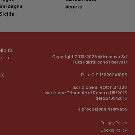
e per abilitare il
Sardegna
Veneto
loggato con identity
Sicilia
icità
Copyright 2013-2026 © Homnya Srl
.com
Tutti i diritti sono riservati
om
P.I. e C.F. 13026241003
Iscrizione al ROC n.34308
Iscrizione Tribunale di Roma n.115/2013
del 22/05/2013
Riproduzione riservata
Privacy Policy
Cookie Policy