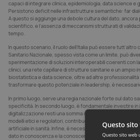
capaci di integrare clinica, epidemiologia, data science e g
Persistono deficit nelle infrastrutture semantiche: far dia
A questo si aggiunge una debole cultura del dato, ancora
scientifico, e l’assenza di meccanismi strutturati di valida
tempo.
In questo scenario, il ruolo dell’Italia può essere tutt’al
Sanitario Nazionale, spesso vista come un limite, può divent
sperimentazione di soluzioni interoperabili coerenti con la lo
clinici, una rete capillare di strutture sanitarie e un amp
biostatistica e data science, oltre ad altre professionalità
trasformare questo potenziale in leadership, è necessario 
In primo luogo, serve una regia nazionale forte sul dato san
specificità. In secondo luogo, è fondamentale investire in
digitalizzazione resti una somma di sistemi non comunicanti.
modelli etici e regolatori, contribuendo al dibattito europ
Questo sito 
artificiale in sanità. Infine, è necessario costruire un ec
Questo sito web ut
dato in conoscenza e la conoscenza in decisione.