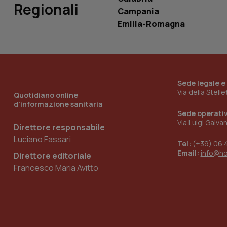
Regionali
tracking-sites-
Campania
ironfish-tracking-
named-enable
Emilia-Romagna
Sede legale e
Via della Stell
Quotidiano online
d'informazione sanitaria
Sede operati
Via Luigi Galva
Direttore responsabile
Luciano Fassari
Tel:
(+39) 06 
Email:
info@h
Direttore editoriale
Francesco Maria Avitto