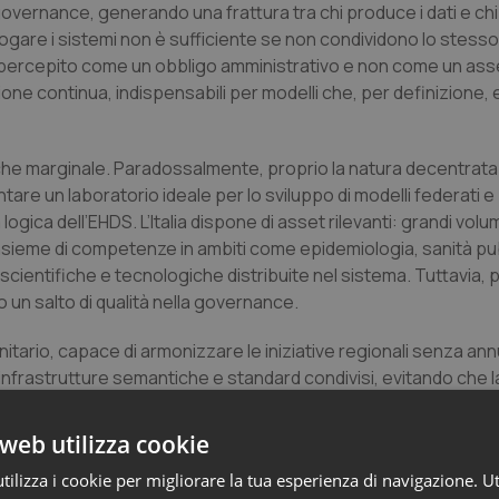
overnance, generando una frattura tra chi produce i dati e chi li
logare i sistemi non è sufficiente se non condividono lo stesso
 percepito come un obbligo amministrativo e non come un asse
zione continua, indispensabili per modelli che, per definizione,
tro che marginale. Paradossalmente, proprio la natura decentrata
are un laboratorio ideale per lo sviluppo di modelli federati e 
gica dell’EHDS. L’Italia dispone di asset rilevanti: grandi volumi
io insieme di competenze in ambiti come epidemiologia, sanità pu
 scientifiche e tecnologiche distribuite nel sistema. Tuttavia, 
un salto di qualità nella governance.
itario, capace di armonizzare le iniziative regionali senza annu
 infrastrutture semantiche e standard condivisi, evitando che l
 In terzo luogo, l’Italia può giocare un ruolo chiave nella defin
eo su trasparenza, accountability e uso responsabile dell’intel
web utilizza cookie
osistema di competenze, formando figure ibride che sappiano tr
ilizza i cookie per migliorare la tua esperienza di navigazione. Ut