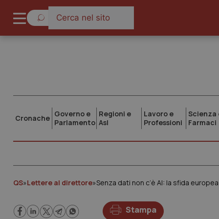
Governo e
Regioni e
Lavoro e
Scienza 
Cronache
Parlamento
Asl
Professioni
Farmaci
QS
»
Lettere al direttore
»
Senza dati non c’è AI: la sfida europea e
Stampa