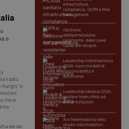
infrastrutture,
compliance, GDPR e Risk
management
alia
eo
Gestione
dell'Ipertensione
ua a
resistente: dalle Linee
Guida alle terapie
innovative
Leadership Infermieristica
2026: nuovi modelli di
responsabilità e
 a
autonomia
ta il dato:
a-hungry” in
Leadership Medica 2026:
rmazioni,
guidare team clinici ad
a che si
alte prestazioni
li ma
AI e telemedicina nello
studio odontoiatrico:
tturale dei