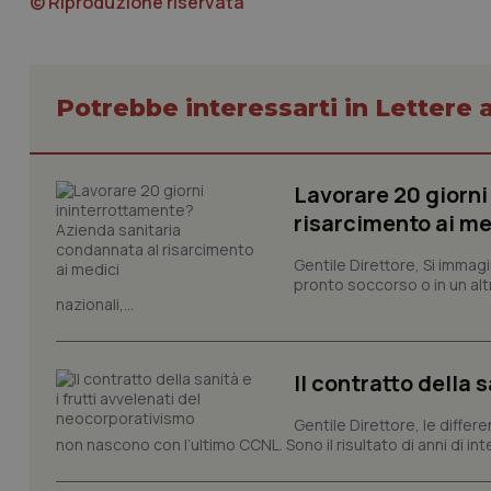
© Riproduzione riservata
CookieScriptConse
Potrebbe interessarti in Lettere a
tracking-sites-ironf
tracking-enable
Lavorare 20 giorni
tracking-sites-ironf
risarcimento ai me
session-id
Gentile Direttore, Si immagi
_ga
pronto soccorso o in un alt
nazionali,...
Il contratto della 
Gentile Direttore, le differ
PHPSESSID
non nascono con l’ultimo CCNL. Sono il risultato di anni di interv