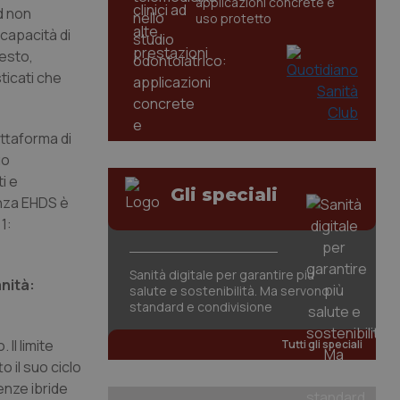
applicazioni concrete e
d non
uso protetto
 capacità di
testo,
ticati che
attaforma di
uo
ti e
Gli speciali
enza EHDS è
1:
Sanità digitale per garantire più
anità:
salute e sostenibilità. Ma servono
standard e condivisione
Il limite
Tutti gli speciali
o il suo ciclo
enze ibride