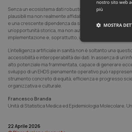
nostro sito web ac
Senza un ecosistema dati robusto, l’intelligenza artificiale 
più
plausibili ma non realmente affidabili; un’amplificazione de
e una crescente dipendenza da sistemi proprietari poco tra
MOSTRA DET
un’opportunità storica, ma non automatica. Per produrre eff
implementazione e, soprattutto, un patto di fiducia con i 
Neces
L’intelligenza artificiale in sanità non è soltanto una quest
accessibilità e interoperabilità dei dati. In assenza di un’i
alto potenziale ma frammentata, capace di generare eccell
sviluppo di un EHDS pienamente operativo può rappresentare
strumento concreto di equità, efficienza e progresso scient
organizzativa e culturale.
I cookie necessari con
Francesco Branda
e l'accesso alle aree 
Unità di Statistica Medica ed Epidemiologia Molecolare, 
Nome
VISITOR_PRIVACY_
22 Aprile 2026