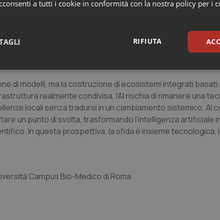
consenti a tutti i cookie in conformità con la nostra policy per i 
rischia di produrre effetti distorsivi, un’illusione di precisione
lle disuguaglianze, se i modelli sono addestrati su dati non rap
sparenti e difficilmente verificabili. L’EHDS rappresenta quin
RIFIUTA
TAGLI
ACC
etti reali, servono infrastrutture operative, capacità locali di
cittadini fondato su trasparenza e responsabilità.
sari
Statistici
Mar
ione di modelli, ma la costruzione di ecosistemi integrati basati 
nfrastruttura realmente condivisa, l’AI rischia di rimanere una te
enze locali senza tradursi in un cambiamento sistemico. Al co
 un punto di svolta, trasformando l’intelligenza artificiale i
ifico. In questa prospettiva, la sfida è insieme tecnologica, i
Necessari
Statistici
Marketing
tribuiscono a rendere fruibile il sito web abilitandone funzionalità di base quali la nav
protette del sito. Il sito web non è in grado di funzionare correttamente senza questi coo
Università Campus Bio-Medico di Roma
Fornitore
/
Dominio
Scadenza
Descrizione
METADATA
5 mesi 4
Questo cookie viene utilizzato p
YouTube
settimane
scelte di consenso e privacy dell'
.youtube.com
interazione con il sito. Registra i
del visitatore riguardo a varie pol