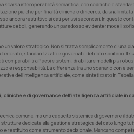
a una scarsa interoperabilità semantica, con codifiche e standar
zione più che per finalità cliniche o di ricerca, da una limitata
esso ancora restrittivo ai dati per usi secondari. In questo con
trutture deboli, generando un paradosso evidente: modelli sofis
e un valore strategico. Non si tratta semplicemente di una pi
a federato, standardizzato e governato del dato sanitario. Il s
ati comparabili tra Paesi e sistemi, di abilitare modelli più robus
ilizzo e responsabilità. La differenza tra uno scenario con e s
rative dell’intelligenza artificiale, come sintetizzato in Tabella 
 cliniche e di governance dell’intelligenza artificiale in s
tecnica comune, ma una capacità sistemica di governare il dato. 
o strutture dedicate alla gestione strategica del dato lungo tutt
idato e restituito come strumento decisionale. Mancano compet