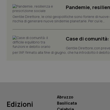
Pandemie, resilien
Gentile Direttore, le crisi geopolitiche sono foriere di nuove 
_ga_KM60CM4NPH
rischia di generare nuove sindemie planetarie. Per cui le...
Case di comunità: il
Nome
Nome
VISITOR_INFO1_LIV
Gentile Direttore,con preved
_ga_0VMQEQKQ1N
per l’AP, firmato alla fine di giugno, che ha introdotto il debito 
__Secure-YNID
YSC
Abruzzo
__Secure-
Edizioni
ROLLOUT_TOKEN
Basilicata
Calabria