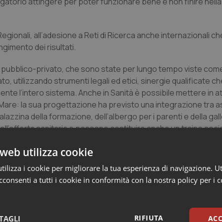
ligatorio attingere per poter funzionare bene e non finire nell
 Regionali, all’adesione a Reti di Ricerca anche internazionali c
gimento dei risultati.
 pubblico-privato, che sono state per lungo tempo viste come
ato, utilizzando strumenti legali ed etici, sinergie qualificate
te l’intero sistema. Anche in Sanità è possibile mettere in a
 Mare: la sua progettazione ha previsto una integrazione tra a
azzina della formazione, dell’albergo per i parenti e della gall
l’offerta sanitaria e possono costituire anche un traino soci
la libera professione intramuraria: dove è stato possibile o si è
web utilizza cookie
integrativo per la Sanità Pubblica.
ilizza i cookie per migliorare la tua esperienza di navigazione. Ut
corre passare dalla enunciazione dei problemi alla elaborazion
consenti a tutti i cookie in conformità con la nostra policy per i 
rcorsi assistenziali e Formativi qualificati ed integrati; la sost
ndard, con una formazione di qualità; l’accoglienza dei luoghi e
mentale.
RIFIUTA
TAGLI
ACC