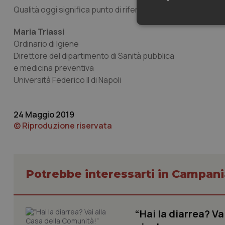
Qualità oggi significa punto di riferimento per soluzioni qua
Neces
Maria Triassi
Ordinario di Igiene
Direttore del dipartimento di Sanità pubblica
e medicina preventiva
Università Federico II di Napoli
24 Maggio 2019
I cookie necessari con
e l'accesso alle aree 
© Riproduzione riservata
Nome
VISITOR_PRIVACY_
Potrebbe interessarti in Campani
CookieScriptConse
“Hai la diarrea? V