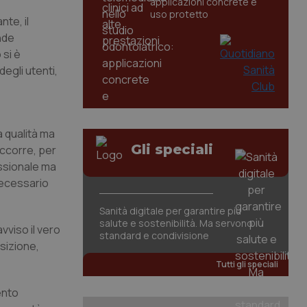
applicazioni concrete e
uso protetto
te, il
nde
 si è
egli utenti,
 qualità ma
Gli speciali
occorre, per
ssionale ma
necessario
Sanità digitale per garantire più
salute e sostenibilità. Ma servono
vviso il vero
standard e condivisione
sizione,
Tutti gli speciali
ento