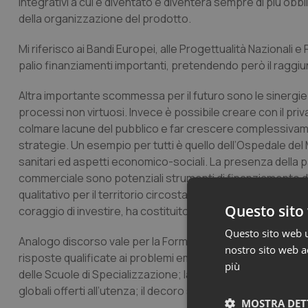
integrativi a cui è diventato e diventerà sempre di più obb
della organizzazione del prodotto.
Mi riferisco ai Bandi Europei, alle Progettualità Nazionali e
palio finanziamenti importanti, pretendendo però il raggiun
Altra importante scommessa per il futuro sono le sinergie
processi non virtuosi. Invece è possibile creare con il priv
colmare lacune del pubblico e far crescere complessivamen
strategie. Un esempio per tutti è quello dell’Ospedale del
sanitari ed aspetti economico-sociali. La presenza della pal
commerciale sono potenziali strumenti di finanziamento del
qualitativo per il territorio circostante. Analogamente per 
Questo sito 
coraggio di investire, ha costituito un importante introito 
Questo sito web ut
Analogo discorso vale per la Formazione Universitaria: oc
nostro sito web ac
risposte qualificate ai problemi emergenti: la richiesta di pe
più
delle Scuole di Specializzazione; la coniugazione dei sti sta
globali offerti all’utenza; il decoro strutturale e comporta
MOSTRA DET