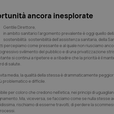
ortunità ancora inesplorate
Gentile Direttore,
in ambito sanitario l’argomento prevalente è oggi quello dell
sostenibilità: sostenibilità dell’assistenza sanitaria, della Sa
 tutti percepiamo come pressante e al quale non riusciamo anco
ogressivo svilimento del pubblico e di una privatizzazione stri
tante si continui a ripetere e a ribadire che la priorità è il ma
rd di salute.
a vita media, la qualità della stessa è drammaticamente peggiora
problematico e difficile.
 per coloro che credono nell’etica, nei principi di uguaglia
nsegnamento. Ma, viceversa, se facciamo come se nulla stesse
pidissima, rischiamo di esserne travolti, di perdere la scommes
processi.