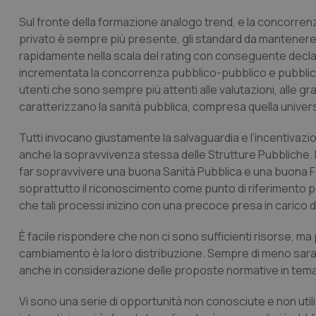
Sul fronte della formazione analogo trend, e la concorrenza
privato è sempre più presente, gli standard da mantenere 
rapidamente nella scala del rating con conseguente declassa
incrementata la concorrenza pubblico-pubblico e pubblico-
utenti che sono sempre più attenti alle valutazioni, alle grad
caratterizzano la sanità pubblica, compresa quella univers
Tutti invocano giustamente la salvaguardia e l’incentiva
anche la sopravvivenza stessa delle Strutture Pubbliche. È 
far sopravvivere una buona Sanità Pubblica e una buona
soprattutto il riconoscimento come punto di riferimento per
che tali processi inizino con una precoce presa in carico d
È facile rispondere che non ci sono sufficienti risorse, ma
cambiamento è la loro distribuzione. Sempre di meno saran
anche in considerazione delle proposte normative in tema
Vi sono una serie di opportunità non conosciute e non uti