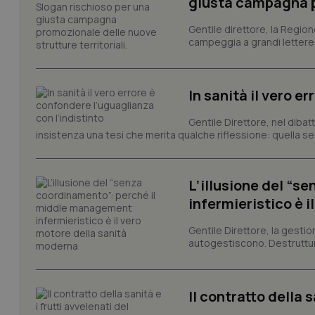
giusta campagna pr
Gentile direttore, la Regio
tracking-sites-ironf
tracking-enable
campeggia a grandi lettere ma
tracking-sites-ironf
session-id
In sanità il vero e
_ga
Gentile Direttore, nel diba
insistenza una tesi che merita qualche riflessione: quella se
L’illusione del “
infermieristico è 
PHPSESSID
Gentile Direttore, la gestio
autogestiscono. Destruttura
Il contratto della 
_ga_KM60CM4NPH