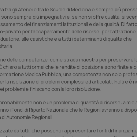
 tra gli Atenei e tra le Scuole di Medicina è sempre più pressan
sono sempre più impegnativi e, se non si offre qualità, si sce
mento dei finanziamenti istituzionali e della qualità. Di fatto
privato per l’accaparramento delle risorse, per l’attrazione d
uatorie, alle casistiche e a tutti i determinanti di qualità che
itaria.
zione delle competenze, come strada maestra per preservare la
chiaro a tutti ormai che le rendite di posizione sono finite e 
 Formazione Medica Pubblica, una competenza non solo profe
 la risoluzione di problemi complessi ed articolati. Inoltre è 
ei problemi e finiscano con la loro risoluzione.
 probabilmente non è un problema di quantità di risorse: a mio a
no i Fondi di Riparto Nazionale che le Regioni avranno a dispo
 di Autonomie Regionali.
lizzate da tutti, che possono rappresentare fonti di finanziam