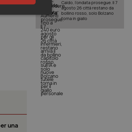
Caldo, l’ondata prosegue. Il 7
agosto 26 città restano da
bollino rosso, solo Bolzano
keting
torna in giallo
igazione sulle pagine
kie.
er memorizzare le
utente per la loro
 dati sul consenso
itiche e
tendo che le loro
ssioni future.
l servizio Cookie-
erenze di consenso
per una
sario che il banner
funzioni