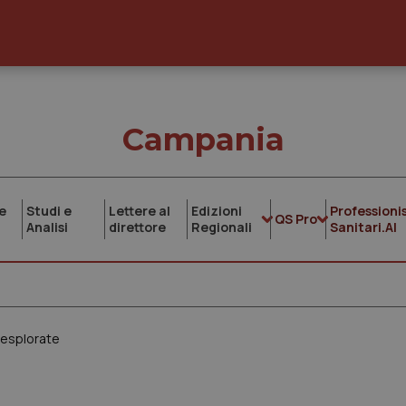
Campania
e
Studi e
Lettere al
Edizioni
Professionis
QS Pro
Analisi
direttore
Regionali
Sanitari.AI
nesplorate