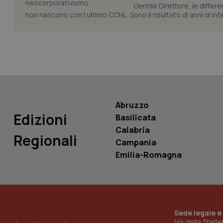
Gentile Direttore, le differ
non nascono con l’ultimo CCNL. Sono il risultato di anni di interv
Nome
Nome
VISITOR_INFO1_LIV
_ga_0VMQEQKQ1N
__Secure-YNID
Abruzzo
Edizioni
Basilicata
Calabria
YSC
Regionali
Campania
Emilia-Romagna
__Secure-
ROLLOUT_TOKEN
tracking-sites-
ironfish-tracking-
named-enable
Sede legale e
Via della Stell