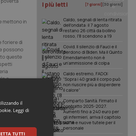
a povertà
I più letti
[7 giorni]
[30 giorni]
Caldo, segnali di lenta ritirata
he mettono in
dell'ondata: il 7 agosto
restano 26 città da bollino
rosso, l'8 scendono a 19
 foriere di
Covid. Il silenzio di Fauci e il
 che possono
perdono di Biden. Ma il Quinto
tto queste
Emendamento non è
un’ammissione di colpa
spetti
eria
Caldo estremo, FADOI:
ale e
“Sopra i 40 gradi il corpo può
non riuscire più a disperdere
 avuto il
il calore”
Comparto Sanità. Firmato il
ilizzando il
e di
contratto 2025-2027.
cookie.
Leggi di
Aumenti fino a 240 euro per
enibilità
gli infermieri, arriva il capitolo
i i servizi
sull'IA e nuove tutele per il
personale
ETTA TUTTI