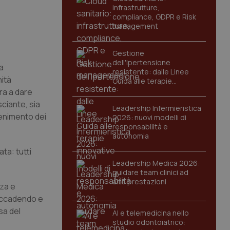
infrastrutture,
compliance, GDPR e Risk
management
Gestione
dell'Ipertensione
a
resistente: dalle Linee
nità
Guida alle terapie
innovative
ra a dare
sciante, sia
Leadership Infermieristica
ntenimento dei
2026: nuovi modelli di
responsabilità e
autonomia
ta: tutti
Leadership Medica 2026:
guidare team clinici ad
alte prestazioni
nza e
 accadendo e
sa del
AI e telemedicina nello
studio odontoiatrico: