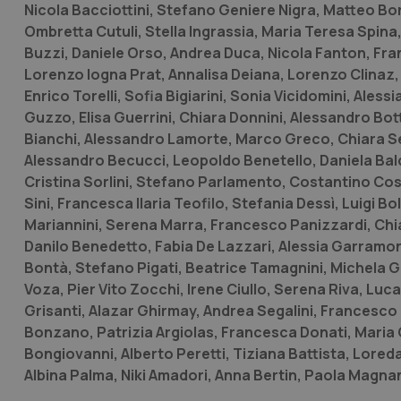
Nicola Bacciottini, Stefano Geniere Nigra, Matteo Bor
Ombretta Cutuli, Stella Ingrassia, Maria Teresa Spin
_ga_KM60CM4NPH
Buzzi, Daniele Orso, Andrea Duca, Nicola Fanton, Fra
Lorenzo Iogna Prat, Annalisa Deiana, Lorenzo Clinaz, 
Enrico Torelli, Sofia Bigiarini, Sonia Vicidomini, Aless
Guzzo, Elisa Guerrini, Chiara Donnini, Alessandro Bo
Nome
Nome
Bianchi, Alessandro Lamorte, Marco Greco, Chiara Ser
VISITOR_INFO1_LIV
Alessandro Becucci, Leopoldo Benetello, Daniela Bald
_ga_0VMQEQKQ1N
Cristina Sorlini, Stefano Parlamento, Costantino Cos
Sini, Francesca Ilaria Teofilo, Stefania Dessì, Luigi
Mariannini, Serena Marra, Francesco Panizzardi, Chi
__Secure-YNID
Danilo Benedetto, Fabia De Lazzari, Alessia Garramon
Bontà, Stefano Pigati, Beatrice Tamagnini, Michela Gio
Voza, Pier Vito Zocchi, Irene Ciullo, Serena Riva, Luc
YSC
Grisanti, Alazar Ghirmay, Andrea Segalini, Francesco 
Bonzano, Patrizia Argiolas, Francesca Donati, Maria 
__Secure-
Bongiovanni, Alberto Peretti, Tiziana Battista, Lored
ROLLOUT_TOKEN
Albina Palma, Niki Amadori, Anna Bertin, Paola Magnan
tracking-sites-