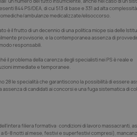
ali: un numero del tutto insufficiente, anche nel caso di un si
senti 844 PS/DEA, di cui 513 di base e 331 ad alta complessità
 automediche/ambulanze medicalizzate/elisoccorso.
è il frutto di un decennio di una politica miope sia delle Istitu
tabilmente provvisorie, e la contemporanea assenza di provved
so modo responsabili.
il problema della carenza degli specialisti nei PS è reale e
oluzioni immediate e temporanee.
o 28 le specialità che garantiscono la possibilità di essere a
 assenza di candidati ai concorsi e una fuga sistematica di co
ll’intera filiera formativa: condizioni di lavoro massacranti, a
 a 6-8 notti al mese, festivi e superfestivi compresi), mancan