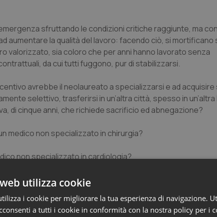
emergenza sfruttando le condizioni critiche raggiunte, ma con
ad aumentare la qualità del lavoro: facendo ciò, si mortificano 
ro valorizzato, sia coloro che per anni hanno lavorato senza
trattuali, da cui tutti fuggono, pur di stabilizzarsi.
ncentivo avrebbe il neolaureato a specializzarsi e ad acquisire
e selettivo, trasferirsi in un’altra città, spesso in un’altra
a, di cinque anni, che richiede sacrificio ed abnegazione?
 un medico non specializzato in chirurgia?
ico non specializzato in cardiologia?
erente?
web utilizza cookie
ilizza i cookie per migliorare la tua esperienza di navigazione. Ut
che non hanno avuto negli anni la possibilità di formarsi: anch
consenti a tutti i cookie in conformità con la nostra policy per i 
nate.