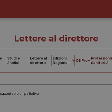
Lettere al direttore
e
Studi e
Lettere al
Edizioni
Professionis
QS Pro
Analisi
direttore
Regionali
Sanitari.AI
cazoni solo un palliativo