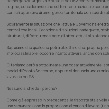
d’emergenza-urgenza è stato di soli 162 contratti ministeri
regime, considerando che sul territorio nazionale sono pre
centrali operative di emergenza territoriale con sedi di
Sicuramente la situazione che l’attuale Governo ha ereditato 
centrali che locali. L’adozione di soluzioni inadeguate, s
strutturali, di fatto, rende però gli attori attuali allo stes
Sappiamo che qualcuno potrà obiettare che, proprio perché 
improcrastinabile, occorre intanto attivarsi anche con s
Ci teniamo però a sottolineare una cosa: attualmente, son
medici di Pronto Soccorso, eppure si denuncia una cronica
lavorano nei PS.
Nessuno si chiede il perché?
Come già espresso in precedenza, la risposta sta a valle de
una remunerazione in proporzione al carico di lavoro (fino