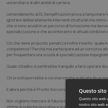
universitari e di altri ambiti di carriera.
L’emendamento al DL Semplificazioni prova a tamponare l’
ignorare deliberatamente interventi strutturali che mirino 
che si sono avviati in un percorso di formazione mai davve
specializzazione e che accetteranno le attuali condizioni con
Ciò che viene proposto penalizza inoltre il merito: quale i
competenze? Perché mai partecipare ad un concorso altament
per frequentare una scuola di specializzazione impegnativ
Quale cittadino si sentirebbe tranquillo a farsi operare da
Chi si sottoporrebbe a coronarografia praticata da un med
E allora perché in Pronto Soccorso dovrebbe essere diff
Questo sito 
Questo sito web ut
Non vogliamo mancare di fiducia nei confronti dei Colleghi 
nostro sito web ac
vittime di politiche lavorative e di programmazione dissen