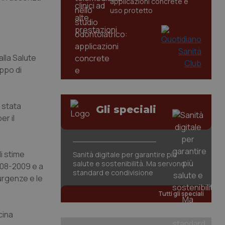
applicazioni concrete e
uso protetto
alla Salute
ppo di
 stata
Gli speciali
er il
i stime
Sanità digitale per garantire più
salute e sostenibilità. Ma servono
008-2009 e a
standard e condivisione
urgenze e le
Tutti gli speciali
cina