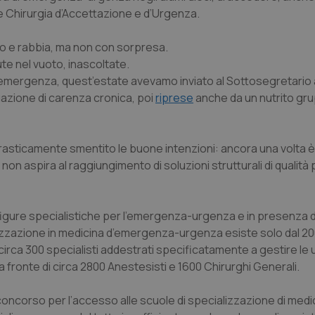
 e Chirurgia d’Accettazione e d’Urgenza.
co e rabbia, ma non con sorpresa.
te nel vuoto, inascoltate.
ll’emergenza, quest’estate avevamo inviato al Sottosegretario 
tuazione di carenza cronica, poi
riprese
anche da un nutrito gru
 drasticamente smentito le buone intenzioni: ancora una volta è
 aspira al raggiungimento di soluzioni strutturali di qualità p
figure specialistiche per l’emergenza-urgenza e in presenza d
alizzazione in medicina d’emergenza-urgenza esiste solo dal 2
circa 300 specialisti addestrati specificatamente a gestire le 
 a fronte di circa 2800 Anestesisti e 1600 Chirurghi Generali.
 concorso per l’accesso alle scuole di specializzazione di medi