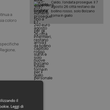
Caldo, l’ondata prosegue. Il 7
agosto 26 città restano da
bollino rosso, solo Bolzano
tinua a
torna in giallo
sia coloro
 specifiche
 Regione,
ilizzando il
e loro sono
cookie.
Leggi di