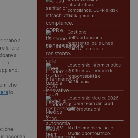
infrastrutture,
compliance, GDPR e Risk
management
Gestione
dell'Ipertensione
hierano al
resistente: dalle Linee
re la loro
Guida alle terapie
innovative
cipare a
i era
Leadership Infermieristica
appieno.
2026: nuovi modelli di
responsabilità e
autonomia
lemi che
tera
lo
Leadership Medica 2026:
guidare team clinici ad
alte prestazioni
AI e telemedicina nello
ci che
studio odontoiatrico:
e in assenza