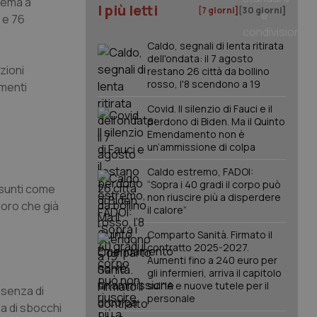
stema a
I più letti
[7 giorni]
[30 giorni]
 e 76
Caldo, segnali di lenta ritirata
dell'ondata: il 7 agosto
zioni
restano 26 città da bollino
rosso, l'8 scendono a 19
imenti
Covid. Il silenzio di Fauci e il
perdono di Biden. Ma il Quinto
Emendamento non è
un’ammissione di colpa
Caldo estremo, FADOI:
“Sopra i 40 gradi il corpo può
ssunti come
non riuscire più a disperdere
loro che già
il calore”
Comparto Sanità. Firmato il
contratto 2025-2027.
Aumenti fino a 240 euro per
gli infermieri, arriva il capitolo
sull'IA e nuove tutele per il
ssenza di
personale
za di sbocchi