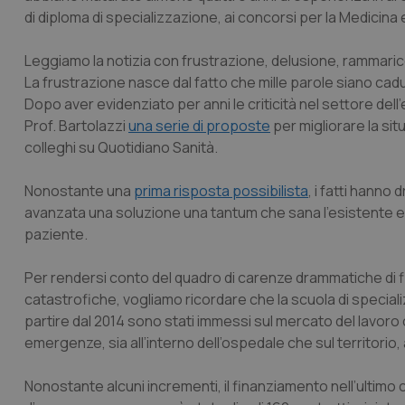
di diploma di specializzazione, ai concorsi per la Medicina
Leggiamo la notizia con frustrazione, delusione, rammari
La frustrazione nasce dal fatto che mille parole siano cadu
Dopo aver evidenziato per anni le criticità nel settore de
Prof. Bartolazzi
una serie di proposte
per migliorare la si
colleghi su Quotidiano Sanità.
Nonostante una
prima risposta possibilista
, i fatti hanno
avanzata una soluzione una tantum che sana l’esistente e non
paziente.
Per rendersi conto del quadro di carenze drammatiche di 
catastrofiche, vogliamo ricordare che la scuola di speci
partire dal 2014 sono stati immessi sul mercato del lavoro 
emergenze, sia all’interno dell’ospedale che sul territorio,
Nonostante alcuni incrementi, il finanziamento nell’ultimo