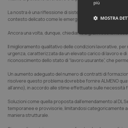
più
La nostra è una riflessione di sistema, che punti a tutelare l
MOSTRA DET
contesto delicato come le emergenze, e a valorizzare app
Ancora una volta, dunque, chiediamo a gran voce la necess
Neces
Il miglioramento qualitativo delle condizioni lavorative, p
urgenza, caratterizzata da un elevato carico di lavoro e di
riconoscimento dello stato di “lavoro usurante”, che perme
Un aumento adeguato del numero di contratti di formazio
risolvere questo problema dovrebbe fornire ALMENO quatt
I cookie necessari con
all’anno), in accordo alle stime effettuate sulle necessità 
e l'accesso alle aree 
Nome
Soluzioni come quella proposta dall’emendamento al DL Sem
temporanee e provvisorie, limitandosi categoricamente ad u
VISITOR_PRIVACY_
maniera strutturale.