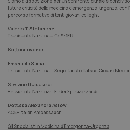
Siamo a disposizione per un confronto plurale e condiviso pe
future criticità della medicina d’emergenza-urgenza, con l’obie
CookieScriptConse
percorso formativo di tanti giovani colleghi.
Valerio T. Stefanone
tracking-sites-ironf
Presidente Nazionale CoSMEU
tracking-enable
Sottoscrivono:
tracking-sites-ironf
session-id
Emanuele Spina
_ga
Presidente Nazionale Segretariato Italiano Giovani Medici
Stefano Guicciardi
Presidente Nazionale FederSpecializzandi
Dott.ssa Alexandra Asrow
PHPSESSID
ACEP Italian Ambassador
Gli Specialisti in Medicina d’Emergenza-Urgenza