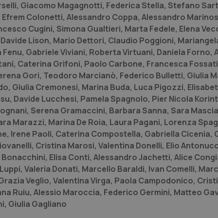
buon esempio è mantenere uno s
selli, Giacomo Magagnotti, Federica Stella, Stefano Sart
un utente tra le pagine.
a, Efrem Colonetti, Alessandro Coppa, Alessandro Marinos
.quotidianosanita.it
1 anno 1
Questo cookie viene utilizzato d
ncesco Cugini, Simona Gualtieri, Marta Fedele, Elena Vec
mese
per mantenere lo stato della ses
Davide Lison, Mario Dettori, Claudio Poggioni, Mariangel
ia Fenu, Gabriele Viviani, Roberta Virtuani, Daniela Forno, 
ttani, Caterina Grifoni, Paolo Carbone, Francesca Fossat
Fornitore
Fornitore
/
/
Dominio
Scadenza
Descrizione
Scadenza
Descrizione
ena Gori, Teodoro Marcianò, Federico Bulletti, Giulia M
Dominio
E
5 mesi 4
Questo cookie è impostato da Youtube per
Google LLC
o, Giulia Cremonesi, Marina Buda, Luca Pigozzi, Elisabet
settimane
delle preferenze dell'utente per i video d
.youtube.com
.quotidianosanita.it
1 anno 1
Questo cookie viene utilizzato da Google Analy
nei siti; può anche determinare se il visita
mese
lo stato della sessione.
su, Davide Lucchesi, Pamela Spagnolo, Pier Nicola Korint
utilizzando la nuova o la vecchia versione d
Youtube.
 Bolognani, Serena Gramaccini, Barbara Sanna, Sara Mascia,
ara Marazzi, Marina De Roia, Laura Pagani, Lorenza Spagg
.youtube.com
5 mesi 4
Questo cookie è impostato da Youtube per
settimane
delle preferenze dell'utente per i video d
e, Irene Paoli, Caterina Compostella, Gabriella Cicenia,
nei siti; può anche determinare se il visita
utilizzando la nuova o la vecchia versione d
vanelli, Cristina Marosi, Valentina Donelli, Elio Antonuc
Youtube.
a Bonacchini, Elisa Conti, Alessandro Jachetti, Alice Congi
Sessione
Questo cookie è impostato da YouTube per
Google LLC
Luppi, Valeria Donati, Marcello Baraldi, Ivan Comelli, Mar
delle visualizzazioni dei video incorporati.
.youtube.com
Grazia Veglio, Valentina Virga, Paola Campodonico, Crist
.youtube.com
5 mesi 4
Questo cookie è impostato da YouTube pe
ana Ruiu, Alessio Maroccia, Federico Germini, Matteo Gavi
settimane
dell'autenticazione e della personalizzazi
utente
i, Giulia Gagliano
www.quotidianosanita.it
4
Questo cookie è impostato dall'applicazion