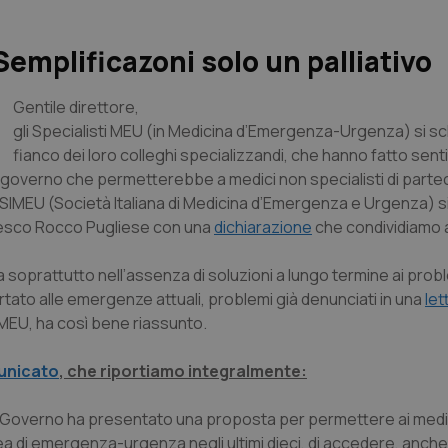
emplificazoni solo un palliativo
Gentile direttore
,
gli Specialisti MEU (in Medicina d’Emergenza-Urgenza) si sc
fianco dei loro colleghi specializzandi, che hanno fatto senti
 governo che permetterebbe a medici non specialisti di parte
 SIMEU (Società Italiana di Medicina d’Emergenza e Urgenza) s
cesco Rocco Pugliese con una
dichiarazione
che condividiamo 
soprattutto nell’assenza di soluzioni a lungo termine ai prob
tato alle emergenze attuali, problemi già denunciati in una
let
MEU, ha così bene riassunto.
unicato
, che riportiamo integralmente:
 Governo ha presentato una proposta per permettere ai medi
a di emergenza-urgenza negli ultimi dieci, di accedere, anch