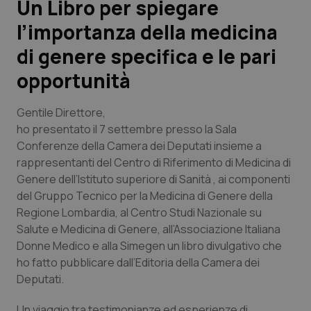
Un Libro per spiegare
l’importanza della medicina
Scienza e Farmaci
di genere specifica e le pari
Studi e Analisi
opportunità
Lettere al direttore
Gentile Direttore,
ho presentato il 7 settembre presso la Sala
Edizioni Regionali
Conferenze della Camera dei Deputati insieme a
rappresentanti del Centro di Riferimento di Medicina di
QS Pro
Genere dell’Istituto superiore di Sanità , ai componenti
del Gruppo Tecnico per la Medicina di Genere della
Professionisti Sanitari.AI
Regione Lombardia, al Centro Studi Nazionale su
Salute e Medicina di Genere, all’Associazione Italiana
Donne Medico e alla Simegen un libro divulgativo che
Abruzzo
QS Pro Gold
ho fatto pubblicare dall’Editoria della Camera dei
Deputati.
QS Club
Newsletter
Basilicata
Artrite & artrosi
Un viaggio tra testimonianze ed esperienze di