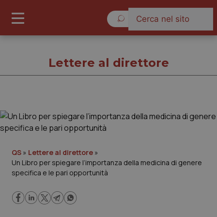
Domenica 9 Agosto 2026
Lettere al direttore
Lettere al direttore
Cronache
QS
»
Lettere al direttore
»
Un Libro per spiegare l’importanza della medicina di genere
Governo e Parlamento
specifica e le pari opportunità
Regioni e Asl
Lavoro e Professioni