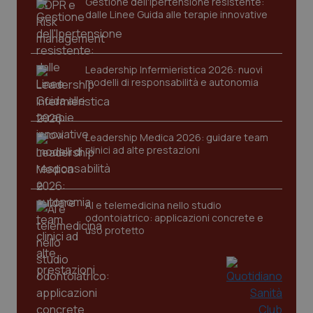
Gestione dell'Ipertensione resistente:
dalle Linee Guida alle terapie innovative
Nome
Fornitore
/
Dominio
Scaden
VISITOR_PRIVACY_METADATA
5 mesi
YouTube
settim
.youtube.com
Leadership Infermieristica 2026: nuovi
modelli di responsabilità e autonomia
Leadership Medica 2026: guidare team
clinici ad alte prestazioni
AI e telemedicina nello studio
odontoiatrico: applicazioni concrete e
uso protetto
CookieScriptConsent
5 mesi
CookieScript
settim
www.quotidianosanita.it