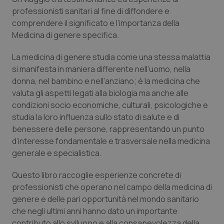
Calabria
Asma & BPCO
professionisti sanitari al fine di diffondere e
comprendere il significato e l’importanza della
Campania
Car-T
Medicina di genere specifica.
La medicina di genere studia come una stessa malattia
Emilia-Romagna
Colesterolo & coronaropatie
si manifesta in maniera differente nell’uomo, nella
donna, nel bambino e nell’anziano; è la medicina che
Friuli Venezia Giulia
Dermatite Atopica
valuta gli aspetti legati alla biologia ma anche alle
condizioni socio economiche, culturali, psicologiche e
Lazio
Diabete & glucometri
studia la loro influenza sullo stato di salute e di
benessere delle persone, rappresentando un punto
Liguria
Disturbi dell’umore
d’interesse fondamentale e trasversale nella medicina
generale e specialistica.
Lombardia
Dolore
Questo libro raccoglie esperienze concrete di
professionisti che operano nel campo della medicina di
Marche
Donna & Salute
genere e delle pari opportunità nel mondo sanitario
che negli ultimi anni hanno dato un importante
Molise
Epatiti
contributo allo sviluppo e alla consapevolezza della