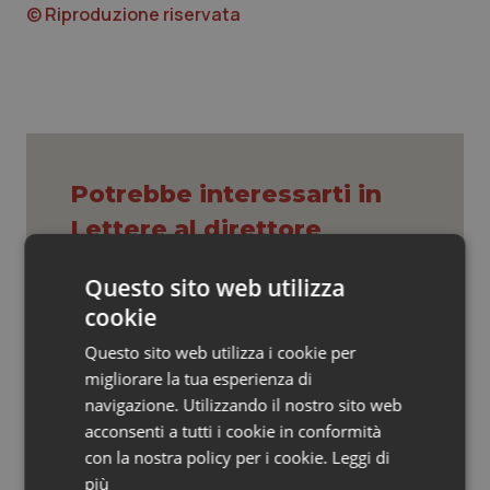
Valle D’Aosta
Oncodermatologia
© Riproduzione riservata
Veneto
Oncoematologia
Oncologia & Nutrizione
Psoriasi & pelle
Potrebbe interessarti in
Lettere al direttore
Quotidiano Cardiologia
Questo sito web utilizza
Quotidiano Chirurgia
“Hai la diarrea? Vai alla Casa della
cookie
Comunità!” Slogan rischioso per una
giusta campagna promozionale delle
Quotidiano Oncologia
Questo sito web utilizza i cookie per
nuove strutture territoriali.
migliorare la tua esperienza di
Quotidiano Pediatria
navigazione. Utilizzando il nostro sito web
In sanità il vero errore è confondere
l’uguaglianza con l’indistinto
acconsenti a tutti i cookie in conformità
Rene & patologie urogenitali
con la nostra policy per i cookie.
Leggi di
più