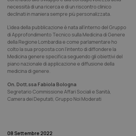
necessità di una ricerca e di un riscontro clinico
Piemonte
HIV
declinati in maniera sempre più personalizzata.
Provincia Autonoma di Bolzano
Infezioni & Febbre
L’idea della pubblicazione è nata all’interno del Gruppo
di Approfondimento Tecnico sulla Medicina di Genere
della Regione Lombardia e come parlamentare ho
Provincia Autonoma di Trento
Ipertensione & Scompenso
colto la sua proposta con l’intento di diffondere la
Medicina genere specifica seguendo gli obiettivi del
Puglia
Malattie rare
piano nazionale di applicazione e diffusione della
medicina di genere.
Sardegna
Malattia di Crohn & Rettocolite Ulcerosa
On. Dott.ssa Fabiola Bologna
Sicilia
Neuroscienze & patologie neurodegenerative
Segretario Commissione Affari Sociali e Sanità,
Camera dei Deputati,
Gruppo Noi Moderati
Toscana
Obesità
Umbria
Oftalmologia
08 Settembre 2022