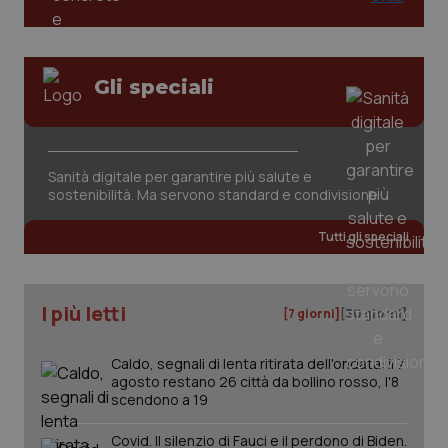
Gli speciali
Sanità digitale per garantire più salute e
tracking-sites-ironfish-
www.quotidianosanita.it
4
tracking-enable
settim
sostenibilità. Ma servono standard e condivisione
2 gior
Tutti gli speciali
tracking-sites-ironfish-
www.quotidianosanita.it
4
session-id
settim
I più letti
[7 giorni]
[30 giorni]
2 gior
Caldo, segnali di lenta ritirata dell'ondata: il 7
agosto restano 26 città da bollino rosso, l'8
scendono a 19
_ga
1 anno
Google LLC
mes
.quotidianosanita.it
Covid. Il silenzio di Fauci e il perdono di Biden.