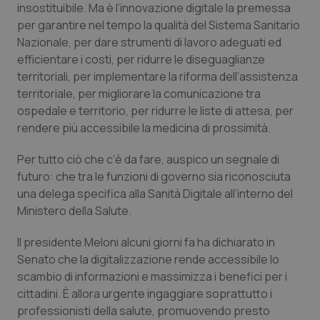
insostituibile. Ma è l’innovazione digitale la premessa
Calabria
Asma & BPCO
per garantire nel tempo la qualità del Sistema Sanitario
Nazionale, per dare strumenti di lavoro adeguati ed
Campania
Car-T
efficientare i costi, per ridurre le diseguaglianze
territoriali, per implementare la riforma dell’assistenza
Emilia-Romagna
Colesterolo & coronaropatie
territoriale, per migliorare la comunicazione tra
ospedale e territorio, per ridurre le liste di attesa, per
Friuli Venezia Giulia
Dermatite Atopica
rendere più accessibile la medicina di prossimità.
Lazio
Diabete & glucometri
Per tutto ciò che c’è da fare, auspico un segnale di
futuro: che tra le funzioni di governo sia riconosciuta
una delega specifica alla Sanità Digitale all’interno del
Liguria
Disturbi dell’umore
Ministero della Salute.
Lombardia
Dolore
Il presidente Meloni alcuni giorni fa ha dichiarato in
Senato che la digitalizzazione rende accessibile lo
Marche
Donna & Salute
scambio di informazioni e massimizza i benefici per i
cittadini. È allora urgente ingaggiare soprattutto i
Molise
Epatiti
professionisti della salute, promuovendo presto