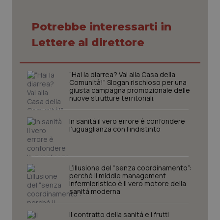
Potrebbe interessarti in
Necessari
Statistici
Marketing
Lettere al direttore
I cookie necessari contribuiscono a rendere fruibile il
sito web abilitandone funzionalità di base quali la
navigazione sulle pagine e l'accesso alle aree
protette del sito. Il sito web non è in grado di
“Hai la diarrea? Vai alla Casa della
funzionare correttamente senza questi cookie.
Comunità!” Slogan rischioso per una
giusta campagna promozionale delle
Nome
Fornitore
/
Dominio
Scaden
nuove strutture territoriali.
VISITOR_PRIVACY_METADATA
5 mesi
YouTube
settim
.youtube.com
In sanità il vero errore è confondere
l’uguaglianza con l’indistinto
L’illusione del “senza coordinamento”:
perché il middle management
infermieristico è il vero motore della
sanità moderna
Il contratto della sanità e i frutti