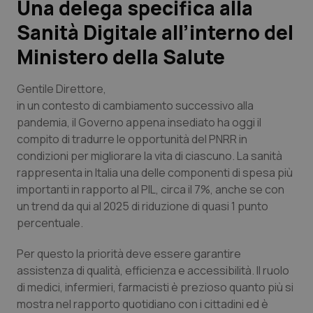
Una delega specifica alla
Sanità Digitale all’interno del
Scienza e Farmaci
Ministero della Salute
Studi e Analisi
Gentile Direttore,
Lettere al direttore
in un contesto di cambiamento successivo alla
pandemia, il Governo appena insediato ha oggi il
compito di tradurre le opportunità del PNRR in
Edizioni Regionali
condizioni per migliorare la vita di ciascuno. La sanità
rappresenta in Italia una delle componenti di spesa più
QS Pro
importanti in rapporto al PIL, circa il 7%, anche se con
un trend da qui al 2025 di riduzione di quasi 1 punto
Professionisti Sanitari.AI
percentuale.
Abruzzo
QS Pro Gold
Per questo la priorità deve essere garantire
assistenza di qualità, efficienza e accessibilità. Il ruolo
QS Club
Newsletter
Basilicata
Artrite & artrosi
di medici, infermieri, farmacisti è prezioso quanto più si
mostra nel rapporto quotidiano con i cittadini ed è