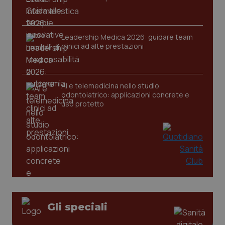
tracking-sites-ironfish-
www.quotidianosanita.it
4
session-id
settim
2 gior
Leadership Medica 2026: guidare team
clinici ad alte prestazioni
_ga
1 anno
Google LLC
mes
.quotidianosanita.it
AI e telemedicina nello studio
odontoiatrico: applicazioni concrete e
uso protetto
Gli speciali