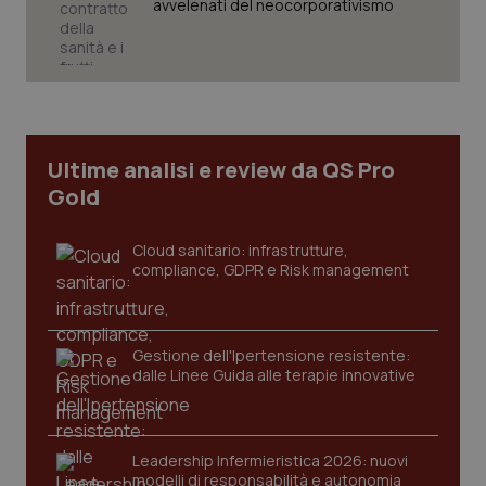
avvelenati del neocorporativismo
CookieScriptConsent
5 mesi
CookieScript
settim
www.quotidianosanita.it
Ultime analisi e review da QS Pro
Gold
Cloud sanitario: infrastrutture,
compliance, GDPR e Risk management
Gestione dell'Ipertensione resistente:
tracking-sites-ironfish-
www.quotidianosanita.it
4
dalle Linee Guida alle terapie innovative
tracking-enable
settim
2 gior
Leadership Infermieristica 2026: nuovi
modelli di responsabilità e autonomia