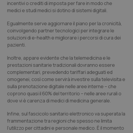
incentivi o crediti di imposta per fare in modo che
Piemonte
HIV
medici e studi medici si dotino di sistemi digitali.
Egualmente serve aggiornare il piano per la cronicità,
Provincia Autonoma di Bolzano
Infezioni & Febbre
coinvolgendo partner tecnologici per integrare le
soluzioni di e-health e migliorare i percorsi di cura dei
Provincia Autonoma di Trento
Ipertensione & Scompenso
pazienti.
Puglia
Malattie rare
Inoltre, appare evidente che la telemedicina e le
prestazioni sanitarie tradizionali dovranno essere
Sardegna
Malattia di Crohn & Rettocolite Ulcerosa
complementari, prevedendo tariffari adeguati ed
omogenei, così come servirà investire sulla televisita e
sulla prenotazione digitale nelle aree interne – che
Sicilia
Neuroscienze & patologie neurodegenerative
coprono quasi il 60% del territorio – nelle aree rurali o
dove vi è carenza di medici di medicina generale.
Toscana
Obesità
Infine, sul fascicolo sanitario elettronico va superata la
Umbria
Oftalmologia
frammentazione tra regioni che spesso ne limita
l’utilizzo per cittadini e personale medico. È il momento