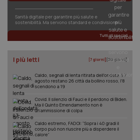
Sanità digitale per garantire più salute e
sostenibilità. Ma servono standard e condivisione
Tutti gli speciali
PHPSESSID
Sessio
PHP.net
I più letti
www.quotidianosanita.it
[7 giorni]
[30 giorni]
Caldo, segnali di lenta ritirata dell'ondata: il 7
agosto restano 26 città da bollino rosso, l'8
scendono a 19
Covid. Il silenzio di Fauci e il perdono di Biden.
Ma il Quinto Emendamento non è
un’ammissione di colpa
Caldo estremo, FADOI: “Sopra i 40 gradi il
corpo può non riuscire più a disperdere il
calore”