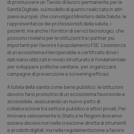
Valle D’Aosta
Oncodermatologia
di promuovere un Tavolo di lavoro permanente per la
Sanità Digitale, sul modello di quanto realizzato in altri
Veneto
Oncoematologia
paesi europei, che coinvolga il Ministero della Salute, le
rappresentanze dei professionisti della salute, i
pazienti, ma anche i fornitori di servizi tecnologici, che
Oncologia & Nutrizione
possono rivelarsi per le istituzioni tra i partner più
importanti per favorire il popolamento FSE. L’esistenza
Psoriasi & pelle
di un ecosistema interoperabile e certificato dove i
dati siano utilizzati in modo strutturato è fondamentale
Quotidiano Cardiologia
per sviluppare politiche sanitarie, per organizzare
campagne di prevenzione e screening efficaci.
Quotidiano Chirurgia
A tutela della sanità come bene pubblico, le istituzioni
Quotidiano Oncologia
devono farsi promotrici di un ecosistema favorevole e
accessibile, assicurando un nuovo patto di
collaborazione tra settore pubblico e attori privati. Per
Quotidiano Pediatria
innovare velocemente lo Stato e le Regioni dovranno
essere decisivi non nella creazione diretta di strumenti
Rene & patologie urogenitali
e prodotti digitali, ma nella regolamentazione a favore