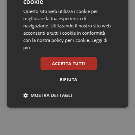
cookie
Superare le frammentazioni, promuovere gli
investimenti innovativi e incentivare le buone pratiche
Questo sito web utilizza i cookie per
permette agli attori del settore sanitario di sviluppare
migliorare la tua esperienza di
le soluzioni che meglio si adattano alle necessità di
navigazione. Utilizzando il nostro sito web
cittadini e professionisti della salute. È fondamentale
acconsenti a tutti i cookie in conformità
promuovere lo sviluppo digitale nell’interesse comune
con la nostra policy per i cookie.
Leggi di
di realizzare una sanità più equa, più trasparente, più
più
facile.
ACCETTA TUTTI
Nicola Brandolese
CEO Doctolib Italia
RIFIUTA
15 Novembre 2022
MOSTRA DETTAGLI
© Riproduzione riservata
Necessari
Statistici
Marketing