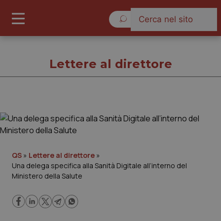
Sabato 8 Agosto 2026
Lettere al direttore
Lettere al direttore
Cronache
QS
»
Lettere al direttore
»
Una delega specifica alla Sanità Digitale all’interno del
Governo e Parlamento
Ministero della Salute
Regioni e Asl
Lavoro e Professioni