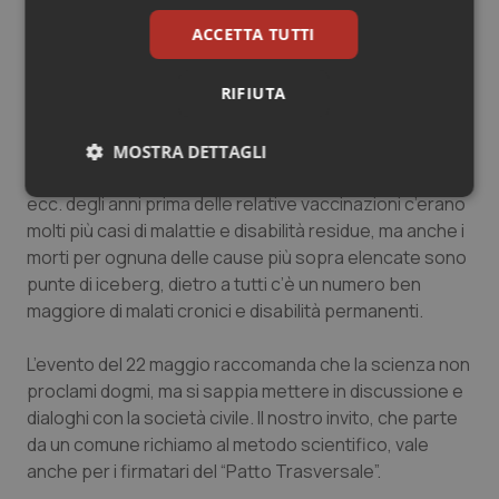
–
4.000 volte di più perché non si arriva a 500 g/die di
ACCETTA TUTTI
frutta+verdura
–
1.200 volte di più per uso improprio di antibiotici
RIFIUTA
–
400 volte di più per incidenti stradali ecc. (riferimenti
disponibili a richiesta).
MOSTRA DETTAGLI
Certo, dietro i 6,9 morti/anno di morbillo, 0,9 di parotite,
Necessari
Statistici
Marketing
ecc. degli anni prima delle relative vaccinazioni c’erano
molti più casi di malattie e disabilità residue, ma anche i
morti per ognuna delle cause più sopra elencate sono
punte di iceberg, dietro a tutti c’è un numero ben
maggiore di malati cronici e disabilità permanenti.
Necessari
Statistici
Marketing
L’evento del 22 maggio raccomanda che la scienza non
proclami dogmi, ma si sappia mettere in discussione e
I cookie necessari contribuiscono a rendere fruibile il
dialoghi con la società civile. Il nostro invito, che parte
sito web abilitandone funzionalità di base quali la
navigazione sulle pagine e l'accesso alle aree
da un comune richiamo al metodo scientifico, vale
protette del sito. Il sito web non è in grado di
anche per i firmatari del “Patto Trasversale”.
funzionare correttamente senza questi cookie.