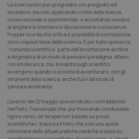
Calabria
Asma & BPCO
La scienza non può progredire con pregiudizi ed
esclusioni, ma solo applicando i criteri della ricerca
osservazionale e sperimentale, e accettando sempre
Campania
Car-T
di ampliare e rimettere in discussione le conoscenze.
Popper ricorda che critica e possibilità di confutazione
Emilia-Romagna
Colesterolo & coronaropatie
sono requisiti base della scienza. E per Kuhn spesso la
“comunità scientifica” parte dall’accettazione acritica
Friuli Venezia Giulia
Dermatite Atopica
e dogmatica di un modo di pensare/paradigma, difeso
con intolleranza; ma i breakthrough scientifici
Lazio
Diabete & glucometri
avvengono quando si accetta di avventurarsi, con gli
strumenti della scienza, anche fuori dal modo di
Liguria
Disturbi dell’umore
pensare dominante.
Lombardia
Dolore
L’evento del 22 maggio aveva indicato contraddizioni
nel Patto Trasversale che, pur invocando condivisibile
rigore verso «le terapie non basate su prove
Marche
Donna & Salute
scientifiche», trascura il fatto che solo una quota
minoritaria delle attuali pratiche mediche si basa su
Molise
Epatiti
accettabili prove scientifiche. Si pensi ad es. a: check-