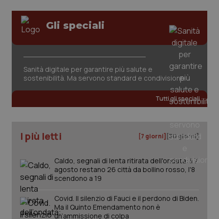
Gli speciali
Fornitore
/
Nome
Scadenza
Descrizion
Dominio
Nome
Fornitore
/
Dominio
Scadenza
Des
Sanità digitale per garantire più salute e
_ga_0VMQEQKQ1N
.quotidianosanita.it
1 anno 1
Questo
sostenibilità. Ma servono standard e condivisione
mese
cookie
VISITOR_INFO1_LIVE
5 mesi 4
Que
Google LLC
viene
settimane
imp
.youtube.com
utilizzato
You
Tutti gli speciali
da Google
ten
Analytics
pre
per
del
mantener
vid
lo stato
inco
I più letti
della
può
[7 giorni]
[30 giorni]
sessione.
det
vis
web
Caldo, segnali di lenta ritirata dell'ondata: il 7
uti
agosto restano 26 città da bollino rosso, l'8
nuo
ver
scendono a 19
dell
You
Covid. Il silenzio di Fauci e il perdono di Biden.
__Secure-YNID
.youtube.com
5 mesi 4
Que
Ma il Quinto Emendamento non è
settimane
imp
un’ammissione di colpa
You