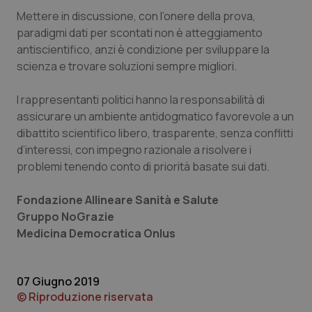
Nome
Fornitore
/
Dominio
Scaden
Mettere in discussione, con l’onere della prova,
VISITOR_PRIVACY_METADATA
5 mesi
YouTube
paradigmi dati per scontati non è atteggiamento
settim
.youtube.com
antiscientifico, anzi è condizione per sviluppare la
scienza e trovare soluzioni sempre migliori.
I rappresentanti politici hanno la responsabilità di
assicurare un ambiente antidogmatico favorevole a un
dibattito scientifico libero, trasparente, senza conflitti
d’interessi, con impegno razionale a risolvere i
problemi tenendo conto di priorità basate sui dati.
Fondazione Allineare Sanità e Salute
Gruppo NoGrazie
Medicina Democratica Onlus
CookieScriptConsent
5 mesi
CookieScript
settim
www.quotidianosanita.it
07 Giugno 2019
© Riproduzione riservata