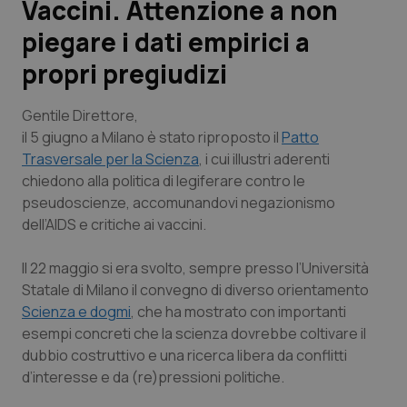
Vaccini. Attenzione a non
piegare i dati empirici a
Scienza e Farmaci
propri pregiudizi
Studi e Analisi
Gentile Direttore,
Lettere al direttore
il 5 giugno a Milano è stato riproposto il
Patto
Trasversale per la Scienza
, i cui illustri aderenti
chiedono alla politica di legiferare contro le
Edizioni Regionali
pseudoscienze, accomunandovi negazionismo
dell’AIDS e critiche ai vaccini.
QS Pro
Il 22 maggio si era svolto, sempre presso l’Università
Professionisti Sanitari.AI
Statale di Milano il convegno di diverso orientamento
Scienza e dogmi
, che ha mostrato con importanti
Abruzzo
QS Pro Gold
esempi concreti che la scienza dovrebbe coltivare il
dubbio costruttivo e una ricerca libera da conflitti
QS Club
Newsletter
Basilicata
Artrite & artrosi
d’interesse e da (re)pressioni politiche.