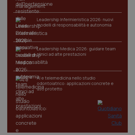
www.quotidianosanita.it
Leadership Infermieristica 2026: nuovi
modelli di responsabilità e autonomia
Leadership Medica 2026: guidare team
clinici ad alte prestazioni
AI e telemedicina nello studio
odontoiatrico: applicazioni concrete e
uso protetto
_ga_KM60CM4NPH
.quotidianosanita.it
1 anno
mes