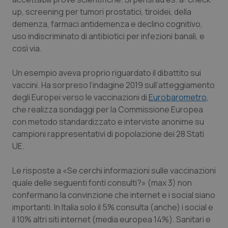
up, screening per tumori prostatici, tiroidei, della
Piemonte
HIV
demenza, farmaci antidemenza e declino cognitivo,
uso indiscriminato di antibiotici per infezioni banali, e
Provincia Autonoma di Bolzano
Infezioni & Febbre
così via.
Provincia Autonoma di Trento
Ipertensione & Scompenso
Un esempio aveva proprio riguardato il dibattito sui
vaccini. Ha sorpreso l’indagine 2019 sull’atteggiamento
Puglia
Malattie rare
degli Europei verso le vaccinazioni di
Eurobarometro
,
che realizza sondaggi per la Commissione Europea
con metodo standardizzato e interviste anonime su
Sardegna
Malattia di Crohn & Rettocolite Ulcerosa
campioni rappresentativi di popolazione dei 28 Stati
UE.
Sicilia
Neuroscienze & patologie neurodegenerative
Le risposte a «Se cerchi informazioni sulle vaccinazioni
Toscana
Obesità
quale delle seguenti fonti consulti?» (max 3) non
confermano la convinzione che internet e i social siano
Umbria
Oftalmologia
importanti. In Italia solo il 5% consulta (anche) i social e
il 10% altri siti internet (media europea 14%). Sanitari e