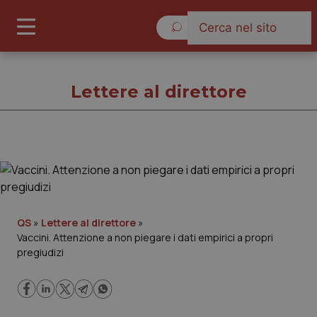
Venerdì 7 Agosto 2026
Lettere al direttore
Lettere al direttore
Cronache
QS
»
Lettere al direttore
»
Vaccini. Attenzione a non piegare i dati empirici a propri
Governo e Parlamento
pregiudizi
Regioni e Asl
Lavoro e Professioni