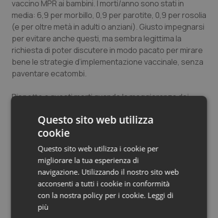
vaccino MPR ai bambini. I morti/anno sono stati in
media: 6,9 per morbillo, 0,9 per parotite, 0,9 per rosolia
(e per oltre metà in adulti o anziani). Giusto impegnarsi
per evitare anche questi, ma sembra legittima la
richiesta di poter discutere in modo pacato per mirare
bene le strategie d’implementazione vaccinale, senza
paventare ecatombi.
Rispetto a questi morti quando la maggioranza dei
bambini non si vaccinava per MPR, i morti che ancor
Questo sito web utilizza
oggi si verificano ogni anno in Italia secondo fonti
cookie
ufficiali, in gran parte evitabili con interventi dei diretti
interessati, purché il SSN desse informazioni e
Questo sito web utilizza i cookie per
supporto adeguato, sono:
migliorare la tua esperienza di
–
10.000 volte di più per fumo, e altrettanti per inattività
navigazione. Utilizzando il nostro sito web
fisica
acconsenti a tutti i cookie in conformità
–
8.000 volte di più perché non si arriva al consumo
con la nostra policy per i cookie.
Leggi di
ottimale di frutta secca oleosa (20-25 g/die), e
più
~altrettanti per mancato consumo di cereali integrali