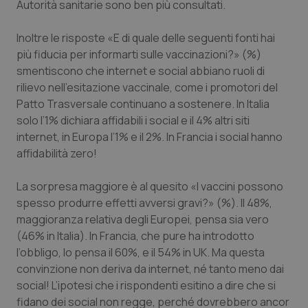
Valle D’Aosta
Oncodermatologia
Autorità sanitarie sono ben più consultati.
Veneto
Oncoematologia
Inoltre le risposte «E di quale delle seguenti fonti hai
più fiducia per informarti sulle vaccinazioni?» (%)
smentiscono che internet e social abbiano ruoli di
Oncologia & Nutrizione
rilievo nell’esitazione vaccinale, come i promotori del
Patto Trasversale continuano a sostenere. In Italia
Psoriasi & pelle
solo l’1% dichiara affidabili i social e il 4% altri siti
internet, in Europa l’1% e il 2%. In Francia i social hanno
Quotidiano Cardiologia
affidabilità zero!
Quotidiano Chirurgia
La sorpresa maggiore è al quesito «I vaccini possono
spesso produrre effetti avversi gravi?» (%). Il 48%,
Quotidiano Oncologia
maggioranza relativa degli Europei, pensa sia vero
(46% in Italia). In Francia, che pure ha introdotto
Quotidiano Pediatria
l’obbligo, lo pensa il 60%, e il 54% in UK. Ma questa
convinzione non deriva da internet, né tanto meno dai
social! L’ipotesi che i rispondenti esitino a dire che si
Rene & patologie urogenitali
fidano dei social non regge, perché dovrebbero ancor