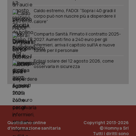
ten
pre
Caldo estremo, FADOI: “Sopra i 40 gradi il
del
corpo può non riuscire più a disperdere il
vid
inco
calore”
può
det
vis
Comparto Sanità. Firmato il contratto 2025-
web
2027. Aumenti fino a 240 euro per gli
uti
infermieri, arriva il capitolo sull'IA e nuove
nuo
tutele per il personale
ver
dell
You
Eclissi solare del 12 agosto 2026, come
osservarla in sicurezza
YSC
Sessione
Que
Google LLC
imp
.youtube.com
You
ten
vis
vid
__Secure-
.youtube.com
5 mesi 4
Que
ROLLOUT_TOKEN
settimane
imp
You
ges
del
e d
Quotidiano online
Copyright 2013-2026
per
del
d'informazione sanitaria
© Homnya Srl
ute
Tutti i diritti sono