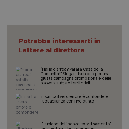
Potrebbe interessarti in
tracking-sites-ironfish-
www.quotidianosanita.it
4
Lettere al direttore
tracking-enable
settim
2 gior
“Hai la diarrea? Vai alla Casa della
Comunità!” Slogan rischioso per una
giusta campagna promozionale delle
tracking-sites-ironfish-
www.quotidianosanita.it
4
nuove strutture territoriali.
session-id
settim
2 gior
In sanità il vero errore è confondere
l’uguaglianza con l’indistinto
_ga
1 anno
Google LLC
mes
.quotidianosanita.it
L’illusione del “senza coordinamento”:
perché il middle management