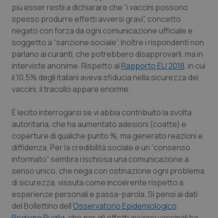
più esser restii a dichiarare che “i vaccini possono
Salute orale & impianti
spesso produrre effetti avversi gravi”, concetto
negato con forza da ogni comunicazione ufficiale e
Sangue & coagulazione
soggetto a “sanzione sociale”. Inoltre i rispondenti non
parlano ai curanti, che potrebbero disapprovarli, ma in
Tiroide
interviste anonime. Rispetto al
Rapporto EU 2018
, in cui
il 10,5% degli italiani aveva sfiducia nella sicurezza dei
Tumore al seno
vaccini, il tracollo appare enorme.
Tumore ovarico
È lecito interrogarsi se vi abbia contribuito la svolta
autoritaria, che ha aumentato adesioni (coatte) e
coperture di qualche punto %, ma generato reazioni e
Tumori del Polmone & Testa Collo
diffidenza. Per la credibilità sociale e un “consenso
informato” sembra rischiosa una comunicazione a
Tumori gastrointestinali
senso unico, che nega con ostinazione ogni problema
di sicurezza, vissuta come incoerente rispetto a
Ulcera & Reflusso
esperienze personali e passa-parola. Si pensi ai dati
del Bollettino dell’
Osservatorio Epidemiologico
Vaccini
Regione Puglia
, che per gli effetti avversi vaccinali ha