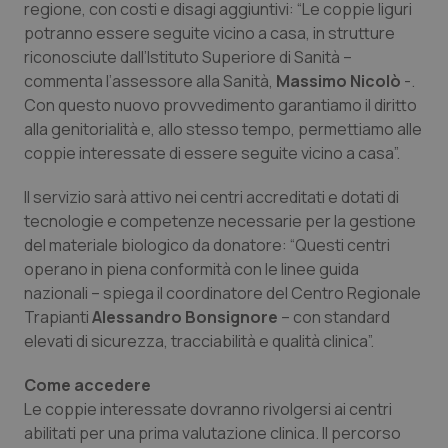
regione, con costi e disagi aggiuntivi: “Le coppie liguri
potranno essere seguite vicino a casa, in strutture
Piemonte
HIV
riconosciute dall’Istituto Superiore di Sanità –
commenta l’assessore alla Sanità,
Massimo
Nicolò
-.
Provincia Autonoma di Bolzano
Infezioni & Febbre
Con questo nuovo provvedimento garantiamo il diritto
alla genitorialità e, allo stesso tempo, permettiamo alle
Provincia Autonoma di Trento
Ipertensione & Scompenso
coppie interessate di essere seguite vicino a casa”.
Puglia
Malattie rare
Il servizio sarà attivo nei centri accreditati e dotati di
tecnologie e competenze necessarie per la gestione
Sardegna
Malattia di Crohn & Rettocolite Ulcerosa
del materiale biologico da donatore: “Questi centri
operano in piena conformità con le linee guida
nazionali – spiega il coordinatore del Centro Regionale
Sicilia
Neuroscienze & patologie neurodegenerative
Trapianti
Alessandro Bonsignore
– con standard
elevati di sicurezza, tracciabilità e qualità clinica”.
Toscana
Obesità
Come accedere
Umbria
Oftalmologia
Le coppie interessate dovranno rivolgersi ai centri
abilitati per una prima valutazione clinica. Il percorso