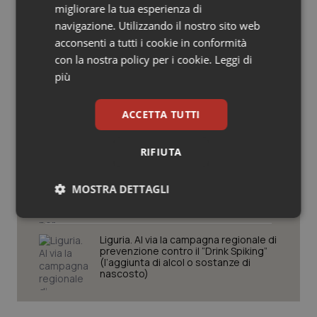
migliorare la tua esperienza di
Salute orale & impianti
navigazione. Utilizzando il nostro sito web
“Non guardate l’eclissi solare del 12
acconsenti a tutti i cookie in conformità
agosto”. Dalla Liguria parte l’appello
Sangue & coagulazione
con la nostra policy per i cookie.
Leggi di
dell’assessore Nicolò a tutte le
Regioni
più
Tiroide
Liguria. All’Aom al via il nuovo percorso
ACCETTA TUTTI
di chirurgia protesica di anca e
Tumore al seno
ginocchio con dimissione entro 24
ore
RIFIUTA
Tumore ovarico
Liguria. Autismo, oltre 800 mila euro
per inclusione e autonomia
MOSTRA DETTAGLI
Tumori del Polmone & Testa Collo
Necessari
Statistici
Marketing
Tumori gastrointestinali
Liguria. Al via la campagna regionale di
prevenzione contro il “Drink Spiking”
(l’aggiunta di alcol o sostanze di
Ulcera & Reflusso
nascosto)
Vaccini