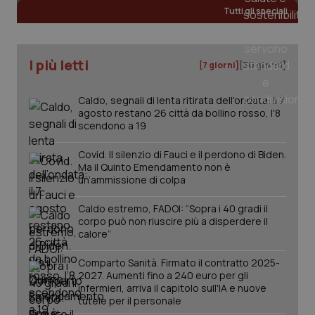
Tutti gli speciali
_ga
1 anno
Google LLC
mes
.quotidianosanita.it
I più letti
[7 giorni]
[30 giorni]
Caldo, segnali di lenta ritirata dell'ondata: il 7
agosto restano 26 città da bollino rosso, l'8
scendono a 19
Covid. Il silenzio di Fauci e il perdono di Biden.
Ma il Quinto Emendamento non è
un’ammissione di colpa
Caldo estremo, FADOI: “Sopra i 40 gradi il
corpo può non riuscire più a disperdere il
calore”
Comparto Sanità. Firmato il contratto 2025-
2027. Aumenti fino a 240 euro per gli
infermieri, arriva il capitolo sull'IA e nuove
tutele per il personale