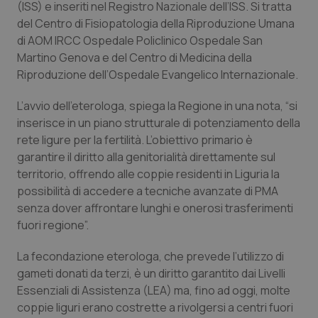
(ISS) e inseriti nel Registro Nazionale dell’ISS. Si tratta
Calabria
Asma & BPCO
del Centro di Fisiopatologia della Riproduzione Umana
di AOM IRCC Ospedale Policlinico Ospedale San
Campania
Car-T
Martino Genova e del Centro di Medicina della
Riproduzione dell’Ospedale Evangelico Internazionale.
Emilia-Romagna
Colesterolo & coronaropatie
L’avvio dell’eterologa, spiega la Regione in una nota, “si
Friuli Venezia Giulia
Dermatite Atopica
inserisce in un piano strutturale di potenziamento della
rete ligure per la fertilità. L’obiettivo primario è
garantire il diritto alla genitorialità direttamente sul
Lazio
Diabete & glucometri
territorio, offrendo alle coppie residenti in Liguria la
possibilità di accedere a tecniche avanzate di PMA
Liguria
Disturbi dell’umore
senza dover affrontare lunghi e onerosi trasferimenti
fuori regione”.
Lombardia
Dolore
La fecondazione eterologa, che prevede l’utilizzo di
Marche
Donna & Salute
gameti donati da terzi, è un diritto garantito dai Livelli
Essenziali di Assistenza (LEA) ma, fino ad oggi, molte
Molise
Epatiti
coppie liguri erano costrette a rivolgersi a centri fuori