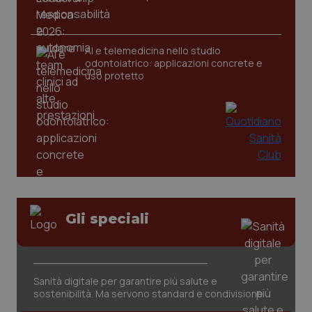
CookieScriptConsent
5 mesi
CookieScript
settim
www.quotidianosanita.it
AI e telemedicina nello studio
odontoiatrico: applicazioni concrete e
uso protetto
tracking-sites-ironfish-
www.quotidianosanita.it
4
tracking-enable
settim
Gli speciali
2 gior
Sanità digitale per garantire più salute e
tracking-sites-ironfish-
www.quotidianosanita.it
4
session-id
settim
sostenibilità. Ma servono standard e condivisione
2 gior