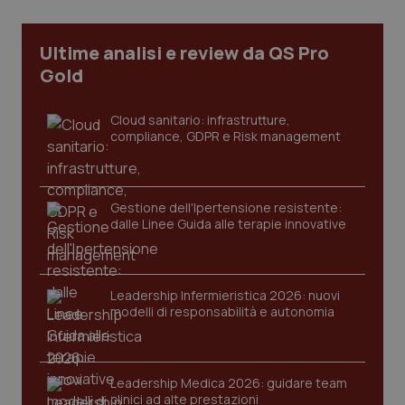
Necessari
Statistici
Marketing
I cookie necessari contribuiscono a rendere fruibile il
Ultime analisi e review da QS Pro
sito web abilitandone funzionalità di base quali la
navigazione sulle pagine e l'accesso alle aree
Gold
protette del sito. Il sito web non è in grado di
funzionare correttamente senza questi cookie.
Cloud sanitario: infrastrutture,
Nome
Fornitore
/
Dominio
Scaden
compliance, GDPR e Risk management
VISITOR_PRIVACY_METADATA
5 mesi
YouTube
settim
.youtube.com
Gestione dell'Ipertensione resistente:
dalle Linee Guida alle terapie innovative
Leadership Infermieristica 2026: nuovi
modelli di responsabilità e autonomia
Leadership Medica 2026: guidare team
clinici ad alte prestazioni