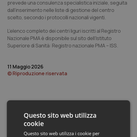
Valle D’Aosta
Oncodermatologia
prevede una consulenza specialistica iniziale, seguita
dall’inserimento nelle liste di gestione del centro
Veneto
Oncoematologia
scelto, secondo i protocolli nazionali vigenti.
L’elenco completo dei centri liguri iscritti al Registro
Oncologia & Nutrizione
Nazionale PMA è disponibile sul sito dell’Istituto
Superiore di Sanità: Registro nazionale PMA – ISS.
Psoriasi & pelle
Quotidiano Cardiologia
11 Maggio 2026
© Riproduzione riservata
Quotidiano Chirurgia
Quotidiano Oncologia
Quotidiano Pediatria
Questo sito web utilizza
cookie
Potrebbe interessarti in
Rene & patologie urogenitali
Liguria
Questo sito web utilizza i cookie per