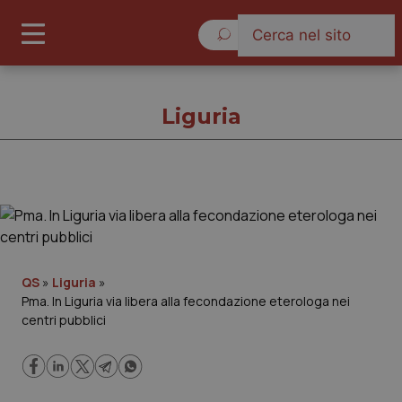
Sabato 8 Agosto 2026
Liguria
Liguria
Cronache
QS
»
Liguria
»
Pma. In Liguria via libera alla fecondazione eterologa nei
Governo e Parlamento
centri pubblici
Regioni e Asl
Lavoro e Professioni