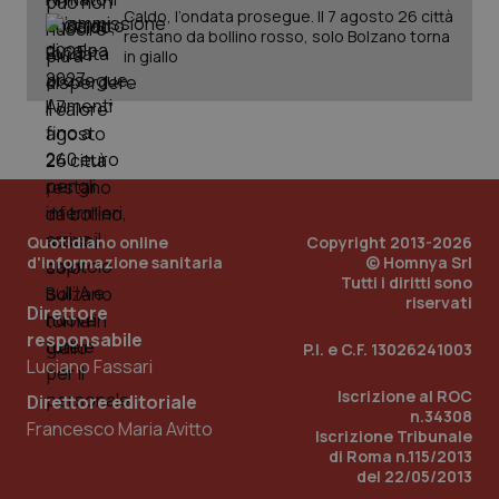
Caldo, l’ondata prosegue. Il 7 agosto 26 città
restano da bollino rosso, solo Bolzano torna
in giallo
PHPSESSID
Sessio
PHP.net
www.quotidianosanita.it
Quotidiano online
Copyright 2013-2026
d'informazione sanitaria
© Homnya Srl
Tutti i diritti sono
riservati
Direttore
responsabile
P.I. e C.F. 13026241003
Luciano Fassari
Iscrizione al ROC
Direttore editoriale
n.34308
Francesco Maria Avitto
Iscrizione Tribunale
di Roma n.115/2013
del 22/05/2013