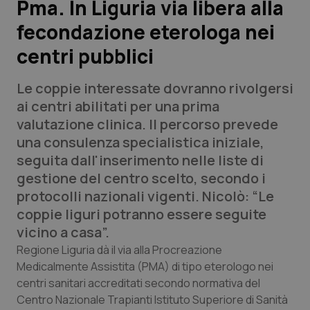
Pma. In Liguria via libera alla
fecondazione eterologa nei
Scienza e Farmaci
centri pubblici
Studi e Analisi
Le coppie interessate dovranno rivolgersi
Lettere al direttore
ai centri abilitati per una prima
valutazione clinica. Il percorso prevede
Edizioni Regionali
una consulenza specialistica iniziale,
seguita dall'inserimento nelle liste di
QS Pro
gestione del centro scelto, secondo i
protocolli nazionali vigenti. Nicolò: “Le
Professionisti Sanitari.AI
coppie liguri potranno essere seguite
vicino a casa”.
Abruzzo
QS Pro Gold
Regione Liguria dà il via alla Procreazione
Medicalmente Assistita (PMA) di tipo eterologo nei
QS Club
Newsletter
centri sanitari accreditati secondo normativa del
Basilicata
Artrite & artrosi
Centro Nazionale Trapianti Istituto Superiore di Sanità