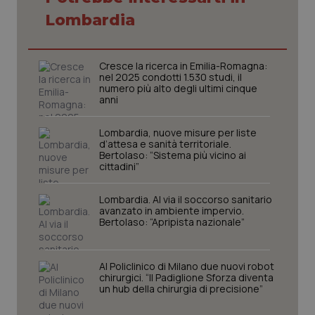
Lombardia
Cresce la ricerca in Emilia-Romagna:
nel 2025 condotti 1.530 studi, il
numero più alto degli ultimi cinque
anni
Lombardia, nuove misure per liste
d’attesa e sanità territoriale.
Bertolaso: “Sistema più vicino ai
cittadini”
Lombardia. Al via il soccorso sanitario
avanzato in ambiente impervio.
Bertolaso: “Apripista nazionale”
PHPSESSID
Sessio
PHP.net
Al Policlinico di Milano due nuovi robot
www.quotidianosanita.it
chirurgici. “Il Padiglione Sforza diventa
un hub della chirurgia di precisione”