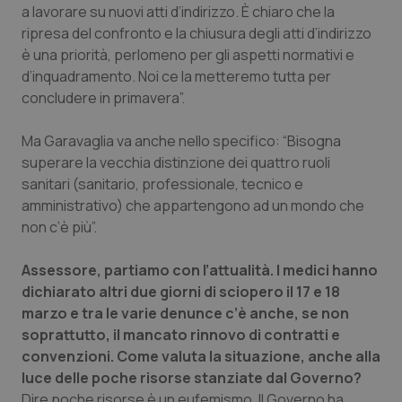
a lavorare su nuovi atti d’indirizzo. È chiaro che la
Piemonte
HIV
ripresa del confronto e la chiusura degli atti d’indirizzo
è una priorità, perlomeno per gli aspetti normativi e
d’inquadramento. Noi ce la metteremo tutta per
Provincia Autonoma di Bolzano
Infezioni & Febbre
concludere in primavera”.
Provincia Autonoma di Trento
Ipertensione & Scompenso
Ma Garavaglia va anche nello specifico: “Bisogna
superare la vecchia distinzione dei quattro ruoli
Puglia
Malattie rare
sanitari (sanitario, professionale, tecnico e
amministrativo) che appartengono ad un mondo che
Sardegna
Malattia di Crohn & Rettocolite Ulcerosa
non c’è più”.
Sicilia
Neuroscienze & patologie neurodegenerative
Assessore, partiamo con l’attualità. I medici hanno
dichiarato altri due giorni di sciopero il 17 e 18
Toscana
Obesità
marzo e tra le varie denunce c’è anche, se non
soprattutto, il mancato rinnovo di contratti e
convenzioni. Come valuta la situazione, anche alla
Umbria
Oftalmologia
luce delle poche risorse stanziate dal Governo?
Dire poche risorse è un eufemismo. Il Governo ha