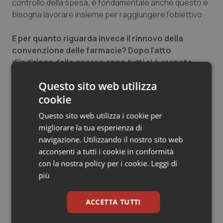
controllo della spesa, è fondamentale anche questo e
bisogna lavorare insieme per raggiungere l’obiettivo.
E per quanto riguarda invece il rinnovo della
convenzione delle farmacie? Dopo l’atto
d’indirizzo dello scorso anno tutti si è arenato.
È un tema da riprendere e ne ho parlato anche nei
Questo sito web utilizza
scorsi giorni con la presidente di Federfarma perché la
cookie
farmacia nella logica di un percorso integrato è
fondamentale, penso in questo senso alla farmacia dei
Questo sito web utilizza i cookie per
servizi. Soprattutto con le farmacie, con piccoli
migliorare la tua esperienza di
investimenti nella filiera poi possiamo arrivare a
navigazione. Utilizzando il nostro sito web
produrre risparmi.
acconsenti a tutti i cookie in conformità
con la nostra policy per i cookie.
Leggi di
Altro tema caldo è il confronto tra professioni,
più
vedi medici e infermieri. Lei che idea si è fatto?
Diciamo che medici e infermieri lavorano tutti i giorni
ACCETTA TUTTI
insieme e non mi pare che si prendono a legnate
mentre sono in ospedale. Detto ciò, è chiaro che