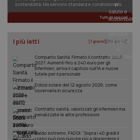
può
sostenibilità. Ma servono standard e condivisione
det
vis
web
Tutti gli speciali
uti
nuo
ver
dell
You
I più letti
[7 giorni]
[30 giorni]
YSC
Sessione
Que
Google LLC
imp
.youtube.com
You
Comparto Sanità. Firmato il contratto 2025-
ten
2027. Aumenti fino a 240 euro per gli
vis
infermieri, arriva il capitolo sull'IA e nuove
vid
tutele per il personale
__Secure-
.youtube.com
5 mesi 4
Que
ROLLOUT_TOKEN
settimane
imp
Eclissi solare del 12 agosto 2026, come
You
osservarla in sicurezza
ges
del
e d
per
del
Contratto sanità, valorizzati gli infermieri ma
ute
penalizzate le altre professioni
tracking-sites-
www.quotidianosanita.it
4
Que
ironfish-tracking-
settimane
imp
named-enable
2 giorni
dal
Caldo estremo, FADOI: “Sopra i 40 gradi il
per 
corpo può non riuscire più a disperdere il
sis