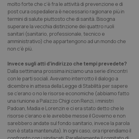
molto forte che c’è fra le attività di prevenzione e di
post cura ospedaliera è necessario ragionare più in
termini di salute piuttosto che di sanità. Bisogna
superare la vecchia distinzione dei quattro ruoli
sanitari (sanitario, professionale, tecnico e
amministrativo) che appartengono ad un mondo che
non c’è più.
Invece sugli atti d’indirizzo che tempi prevedete?
Dalla settimana prossima iniziamo una serie d’incontri
con le parti sociali. Avevamo interrotto il dialogo a
dicembre in attesa della Legge di Stabilità per sapere
se c’erano o no le risorse economiche (abbiamo fatto
una riunione a Palazzo Chigi con Renzi, i ministri
Padoan, Madia e Lorenzin e ci era stato detto che le
risorse c’erano e le avrebbe messe il Governo e non
sarebbero andate sul fondo sanitario, invece la parola
non è stata mantenuta). In ogni caso, ora riprendiamo il
confronto con i sindacati. Parallelamente il comitato di