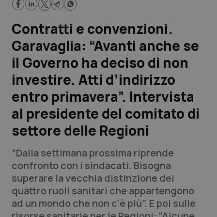
Scienza e Farmaci
Contratti e convenzioni.
Garavaglia: “Avanti anche se
Studi e Analisi
il Governo ha deciso di non
Lettere al direttore
investire. Atti d’indirizzo
entro primavera”. Intervista
Edizioni Regionali
al presidente del comitato di
QS Pro
settore delle Regioni
Professionisti Sanitari.AI
“Dalla settimana prossima riprende
confronto con i sindacati. Bisogna
Abruzzo
QS Pro Gold
superare la vecchia distinzione dei
quattro ruoli sanitari che appartengono
QS Club
Newsletter
Basilicata
Artrite & artrosi
ad un mondo che non c’è più”. E poi sulle
risorse sanitarie per le Regioni: “Alcune