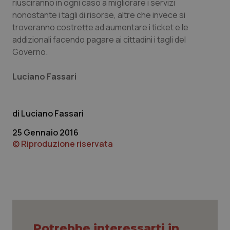
riusciranno in ogni caso a migliorare i servizi
nonostante i tagli di risorse, altre che invece si
troveranno costrette ad aumentare i ticket e le
addizionali facendo pagare ai cittadini i tagli del
tracking-sites-ironfish-
www.quotidianosanita.it
4
Governo.
tracking-enable
settim
2 gior
Luciano Fassari
tracking-sites-ironfish-
www.quotidianosanita.it
4
session-id
settim
Luciano Fassari
2 gior
25 Gennaio 2016
© Riproduzione riservata
_ga
1 anno
Google LLC
mes
.quotidianosanita.it
Potrebbe interessarti in