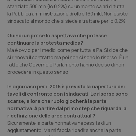
Valle D’Aosta
Oncodermatologia
stanziato 300 mln (lo 0,2%) su un monte salari di tutta
la Pubblica amministrazione di oltre 160 mld. Non esiste
Veneto
Oncoematologia
sindacato al mondo che si siede a trattare per lo 0,2%.
Oncologia & Nutrizione
Quindi un po’ se lo aspettava che potesse
continuare la protesta medica?
Psoriasi & pelle
Ma è ovvio per i medici come per tutta la Pa. Si dice che
si rinnova il contratto ma poi non ci sono le risorse. È un
Quotidiano Cardiologia
fatto che Governo e Parlamento hanno deciso di non
procedere in questo senso.
Quotidiano Chirurgia
In ogni caso per il 2016 è prevista la riapertura dei
tavoli di confronto con i sindacati. Le risorse sono
Quotidiano Oncologia
scarse, allora che ruolo giocherà la parte
normativa. A partire dal primo step che riguarda la
Quotidiano Pediatria
ridefinizione delle aree contrattuali?
Sicuramente la parte normativa necessita di un
Rene & patologie urogenitali
aggiustamento. Ma mi faccia ribadire anche la parte