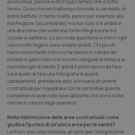
economica, perché è da troppo tempo che è tutto
Salute orale & impianti
fermo. Ovvio che nel frattempo il mondo è cambiato. In
prima battuta, in tante realtà, penso per esempio alla
Sangue & coagulazione
mia Regione (la Lombardia) ma non solo si è andati in
una direzione che vede una forte integrazione tra
sociale e sanitario. La seconda questione è che in ogni
Tiroide
caso molte regioni sono andate avanti. Chi più chi
meno nonostante il blocco ha messo in campo dei
Tumore al seno
modelli organizzativi che si sono adeguati ai tempi e ai
nuovi bisogni di salute. E quindi il primo lavoro da fare
Tumore ovarico
sarà quello di fare una fotografia di questi
cambiamenti, prenderne atto, e trovare strumenti
Tumori del Polmone & Testa Collo
contrattuali per inquadrare con le normative queste
competenze avanzate specialistiche che sono state
Tumori gastrointestinali
messe in campo dagli operatori.
Ulcera & Reflusso
Nella ridefinizione delle aree contrattuali come
giudica l’ipotesi di un’unica area per la sanità?
La trovo una cosa sensata, proprio per l’integrazione
Vaccini