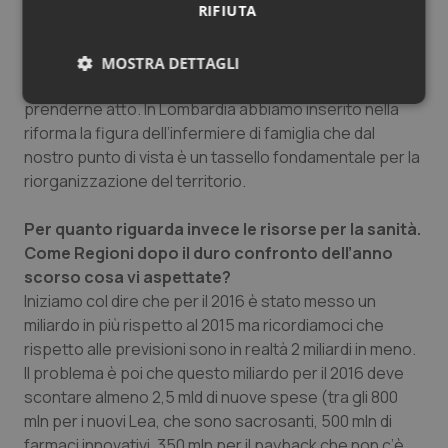
RIFIUTA
bisogna sedersi intorno ad un tavolo e trovare una
forma d’integrazione tra le due categorie. Le
professioni sanitarie hanno vissuto in questi anni una
MOSTRA DETTAGLI
notevole variazione delle proprie attività e bisogna
Necessari
Statistici
Marketing
prenderne atto. In Lombardia abbiamo inserito nella
riforma la figura dell’infermiere di famiglia che dal
nostro punto di vista è un tassello fondamentale per la
riorganizzazione del territorio.
Per quanto riguarda invece le risorse per la sanità.
Necessari
Statistici
Marketing
Come Regioni dopo il duro confronto dell’anno
scorso cosa vi aspettate?
I cookie necessari contribuiscono a rendere fruibile il
Iniziamo col dire che per il 2016 è stato messo un
sito web abilitandone funzionalità di base quali la
navigazione sulle pagine e l'accesso alle aree
miliardo in più rispetto al 2015 ma ricordiamoci che
protette del sito. Il sito web non è in grado di
rispetto alle previsioni sono in realtà 2 miliardi in meno.
funzionare correttamente senza questi cookie.
Il problema è poi che questo miliardo per il 2016 deve
Nome
Fornitore
/
Dominio
Scaden
scontare almeno 2,5 mld di nuove spese (tra gli 800
VISITOR_PRIVACY_METADATA
5 mesi
YouTube
mln per i nuovi Lea, che sono sacrosanti, 500 mln di
settim
.youtube.com
farmaci innovativi, 350 mln per il payback che non c’è