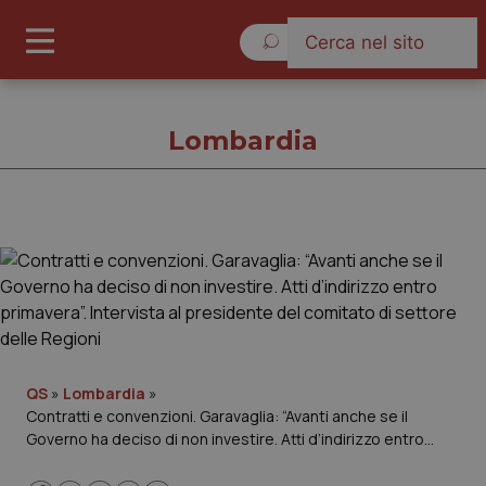
Venerdì 7 Agosto 2026
Lombardia
Lombardia
Cronache
Governo e Parlamento
QS
»
Lombardia
»
Contratti e convenzioni. Garavaglia: “Avanti anche se il
Regioni e Asl
Governo ha deciso di non investire. Atti d’indirizzo entro
primavera”. Intervista al presidente del comitato di settore
Lavoro e Professioni
delle Regioni