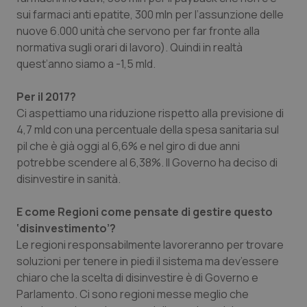
sui farmaci anti epatite, 300 mln per l’assunzione delle
nuove 6.000 unità che servono per far fronte alla
normativa sugli orari di lavoro). Quindi in realtà
quest’anno siamo a -1,5 mld.
Per il 2017?
Ci aspettiamo una riduzione rispetto alla previsione di
4,7 mld con una percentuale della spesa sanitaria sul
pil che è già oggi al 6,6% e nel giro di due anni
potrebbe scendere al 6,38%. Il Governo ha deciso di
disinvestire in sanità.
CookieScriptConsent
5 mesi
CookieScript
settim
www.quotidianosanita.it
E come Regioni come pensate di gestire questo
‘disinvestimento’?
Le regioni responsabilmente lavoreranno per trovare
soluzioni per tenere in piedi il sistema ma dev’essere
chiaro che la scelta di disinvestire è di Governo e
Parlamento. Ci sono regioni messe meglio che