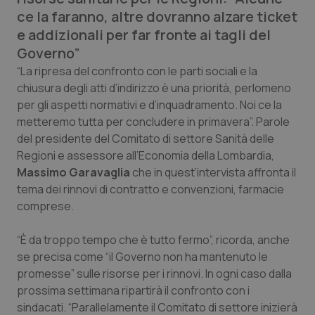
Calabria
Asma & BPCO
ce la faranno, altre dovranno alzare ticket
e addizionali per far fronte ai tagli del
Campania
Car-T
Governo”
“La ripresa del confronto con le parti sociali e la
Emilia-Romagna
Colesterolo & coronaropatie
chiusura degli atti d’indirizzo è una priorità, perlomeno
per gli aspetti normativi e d’inquadramento. Noi ce la
Friuli Venezia Giulia
Dermatite Atopica
metteremo tutta per concludere in primavera”. Parole
del presidente del Comitato di settore Sanità delle
Regioni e assessore all’Economia della Lombardia,
Lazio
Diabete & glucometri
Massimo Garavaglia
che in quest’intervista affronta il
tema dei rinnovi di contratto e convenzioni, farmacie
Liguria
Disturbi dell’umore
comprese.
Lombardia
Dolore
“È da troppo tempo che è tutto fermo”, ricorda, anche
se precisa come “il Governo non ha mantenuto le
Marche
Donna & Salute
promesse” sulle risorse per i rinnovi. In ogni caso dalla
prossima settimana ripartirà il confronto con i
Molise
Epatiti
sindacati. “Parallelamente il Comitato di settore inizierà