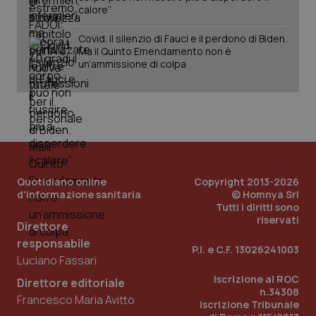
sol
calore”
ute
ide
Covid. Il silenzio di Fauci e il perdono di Biden.
Wel
Ma il Quinto Emendamento non è
un’ammissione di colpa
Quotidiano online
Copyright 2013-2026
d'informazione sanitaria
© Homnya Srl
Tutti i diritti sono
riservati
Direttore
responsabile
P.I. e C.F. 13026241003
Luciano Fassari
Iscrizione al ROC
Direttore editoriale
n.34308
Francesco Maria Avitto
Iscrizione Tribunale