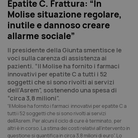
Epatite C. Frattura: “In
Molise situazione regolare,
Scienza e Farmaci
inutile e dannoso creare
Studi e Analisi
allarme sociale”
Lettere al direttore
Il presidente della Giunta smentisce le
voci sulla carenza di assistenza ai
Edizioni Regionali
pazienti. “Il Molise ha fornito i farmaci
innovativi per epatite C a tutti i 52
QS Pro
soggetti che si sono rivolti ai servizi
dell’Asrem”, sostenendo una spesa di
Professionisti Sanitari.AI
“circa 3,8 milioni”.
“Il Molise ha fornito i farmaci innovativi per epatite C a
Abruzzo
QS Pro Gold
tutti i 52 soggetti che si sono rivolti ai servizi
dell’Asrem. Per alcuni il ciclo di cure è terminato, per
QS Club
Newsletter
Basilicata
Artrite & artrosi
altri è in corso. La stima dei costi relativi all’intervento in
questione si quantifica in circa 3,8 milioni di euro”. Lo