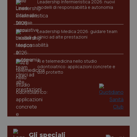
VISITOR_PRIVACY_METADATA
5 mesi
YouTube
Leadership Infermieristica 2026: nuovi
settim
.youtube.com
modelli di responsabilità e autonomia
Leadership Medica 2026: guidare team
clinici ad alte prestazioni
AI e telemedicina nello studio
odontoiatrico: applicazioni concrete e
uso protetto
CookieScriptConsent
5 mesi
CookieScript
settim
www.quotidianosanita.it
Gli speciali