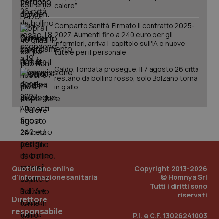
calore”
Comparto Sanità. Firmato il contratto 2025-
2027. Aumenti fino a 240 euro per gli
infermieri, arriva il capitolo sull'IA e nuove
tutele per il personale
Caldo, l’ondata prosegue. Il 7 agosto 26 città
restano da bollino rosso, solo Bolzano torna
in giallo
Quotidiano online
Copyright 2013-2026
d'informazione sanitaria
© Homnya Srl
Tutti i diritti sono
riservati
Direttore
PHPSESSID
Sessio
PHP.net
www.quotidianosanita.it
responsabile
P.I. e C.F. 13026241003