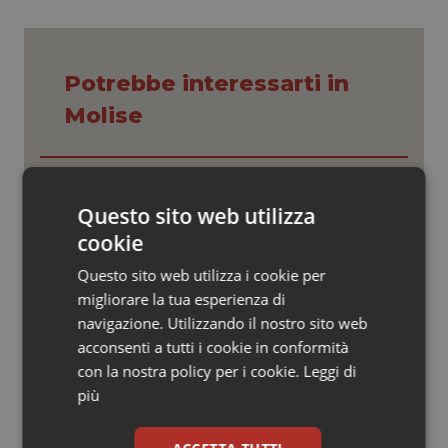
Valle D’Aosta
Oncodermatologia
Veneto
Oncoematologia
Potrebbe interessarti in
Oncologia & Nutrizione
Molise
Psoriasi & pelle
Settimana della Scienza dello
Spallanzani: capire la ricerca per
Quotidiano Cardiologia
Questo sito web utilizza
comprendere il presente
cookie
Quotidiano Chirurgia
Questo sito web utilizza i cookie per
Regione Lombardia scrive al ministro
Schillaci: “Gli attuali indicatori non
migliorare la tua esperienza di
fotografano la qualità reale del Ssn”
Quotidiano Oncologia
navigazione. Utilizzando il nostro sito web
acconsenti a tutti i cookie in conformità
Quotidiano Pediatria
con la nostra policy per i cookie.
Case di comunità. La sfida ora è
Leggi di
riempirle di professionisti e servizi. Il
più
punto della Conferenza delle Regioni
Rene & patologie urogenitali