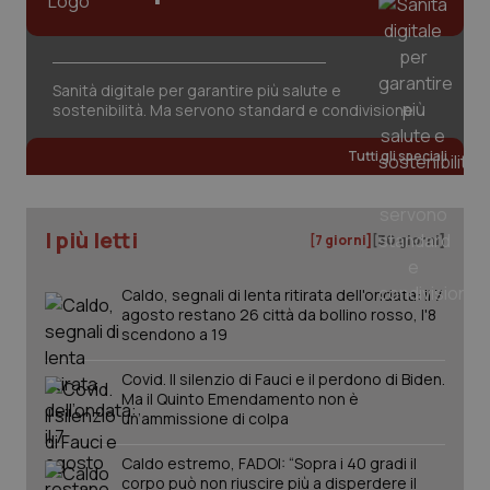
Sanità digitale per garantire più salute e
sostenibilità. Ma servono standard e condivisione
tracking-sites-ironfish-
www.quotidianosanita.it
4
Tutti gli speciali
tracking-enable
settim
2 gior
I più letti
[7 giorni]
[30 giorni]
tracking-sites-ironfish-
www.quotidianosanita.it
4
session-id
settim
Caldo, segnali di lenta ritirata dell'ondata: il 7
2 gior
agosto restano 26 città da bollino rosso, l'8
scendono a 19
Covid. Il silenzio di Fauci e il perdono di Biden.
_ga
1 anno
Google LLC
Ma il Quinto Emendamento non è
mes
.quotidianosanita.it
un’ammissione di colpa
Caldo estremo, FADOI: “Sopra i 40 gradi il
corpo può non riuscire più a disperdere il