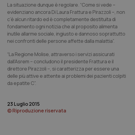
La situazione dunque è regolare. “Come si vede –
Piemonte
HIV
evidenziano ancora Di Laura Frattura e Pirazzoli –, non
c’è alcun ritardo ed è completamente destituita di
Provincia Autonoma di Bolzano
Infezioni & Febbre
fondamento ogni notizia che al proposito alimenta
inutile allarme sociale, ingiusto e dannoso soprattutto
nei confronti delle persone affette dalla malattia”.
Provincia Autonoma di Trento
Ipertensione & Scompenso
“La Regione Molise, attraverso i servizi assicurati
Puglia
Malattie rare
dall’Asrem – concludono il presidente Frattura e il
direttore Pirazzoli –, si caratterizza per essere una
Sardegna
Malattia di Crohn & Rettocolite Ulcerosa
delle più attive e attente ai problemi dei pazienti colpiti
da epatite C”.
Sicilia
Neuroscienze & patologie neurodegenerative
23 Luglio 2015
Toscana
Obesità
© Riproduzione riservata
Umbria
Oftalmologia