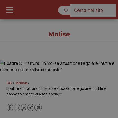
Sabato 8 Agosto 2026
Molise
Molise
Cronache
QS
»
Molise
»
Epatite C. Frattura: “In Molise situazione regolare, inutile e
Governo e Parlamento
dannoso creare allarme sociale”
Regioni e Asl
Lavoro e Professioni