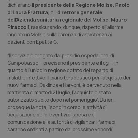
Calabria
Asma & BPCO
dichiarano
il presidente della Regione Molise, Paolo
di Laura Frattura,
e il
direttore generale
dell’Azienda sanitaria regionale del Molise, Mauro
Campania
Car-T
Pirazzoli
, rassicurando, dunque, rispetto all’allarme
lanciato in Molise sulla carenza di assistenza ai
Emilia-Romagna
Colesterolo & coronaropatie
pazienti con Epatite C.
Friuli Venezia Giulia
Dermatite Atopica
“Il servizio è erogato dal presidio ospedaliero di
Campobasso – precisano il presidente e il dg –, in
Lazio
Diabete & glucometri
quanto è l’unico in regione dotato del reparto di
malattie infettive. Il piano terapeutico per l’acquisto dei
Liguria
Disturbi dell’umore
nuovi farmaci, Daklinza e Harvoni, è pervenuto nella
mattinata di martedì 21 luglio, l’acquisto è stato
autorizzato subito dopo nel pomeriggio”. Da ieri,
Lombardia
Dolore
prosegue la nota, “sono in corso le attività di
acquisizione dei preventivi di spesa e di
Marche
Donna & Salute
comunicazione alla autorità di vigilanza: i farmaci
saranno ordinati a partire dal prossimo venerdì”.
Molise
Epatiti