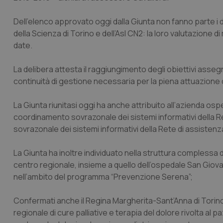
Dell’elenco approvato oggi dalla Giunta non fanno parte i di
della Scienza di Torino e dell’Asl CN2: la loro valutazione
date.
La delibera attesta il raggiungimento degli obiettivi asseg
continuità di gestione necessaria per la piena attuazione
La Giunta riunitasi oggi ha anche attribuito all’azienda ospe
coordinamento sovrazonale dei sistemi informativi della Re
sovrazonale dei sistemi informativi della Rete di assistenz
La Giunta ha inoltre individuato nella struttura compless
centro regionale, insieme a quello dell’ospedale San Giovann
nell’ambito del programma “Prevenzione Serena”;
Confermati anche il Regina Margherita-Sant’Anna di Torino e
regionale di cure palliative e terapia del dolore rivolta al 