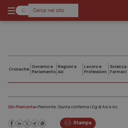
Governo e
Regioni e
Lavoro e
Scienza 
Cronache
Parlamento
Asl
Professioni
Farmaci
QS
»
Piemonte
»
Piemonte. Giunta conferma i Dg di Asl e Ao
Stampa