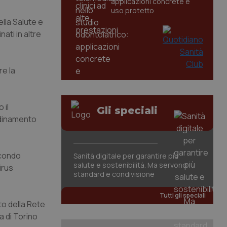
applicazioni concrete e
uso protetto
ella Salute e
ati in altre
re la
 il
Gli speciali
ordinamento
econdo
Sanità digitale per garantire più
salute e sostenibilità. Ma servono
irus
standard e condivisione
Tutti gli speciali
to della Rete
a di Torino