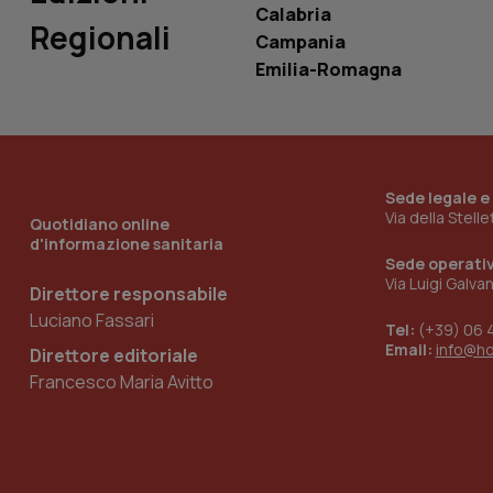
Calabria
Regionali
Campania
__Secure-YNID
Emilia-Romagna
YSC
Sede legale e
__Secure-
Via della Stell
ROLLOUT_TOKEN
Quotidiano online
d'informazione sanitaria
Sede operati
tracking-sites-
ironfish-tracking-
Via Luigi Galva
Direttore responsabile
named-enable
Luciano Fassari
Tel:
(+39) 06 
Email:
info@h
Direttore editoriale
Francesco Maria Avitto