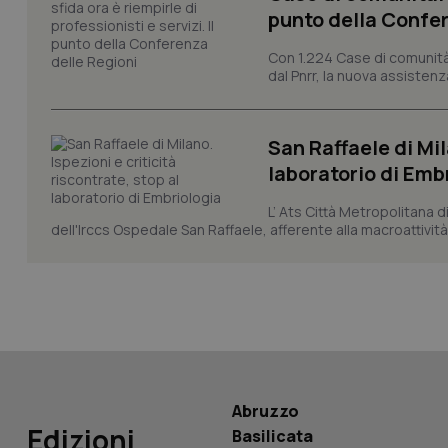
punto della Confer
_ga
Con 1.224 Case di comunità a
dal Pnrr, la nuova assistenza
San Raffaele di Mil
laboratorio di Emb
PHPSESSID
L’ Ats Città Metropolitana d
dell'Irccs Ospedale San Raffaele, afferente alla macroattività 
_ga_KM60CM4NPH
Nome
Nome
Abruzzo
VISITOR_INFO1_LIV
Edizioni
Basilicata
_ga_0VMQEQKQ1N