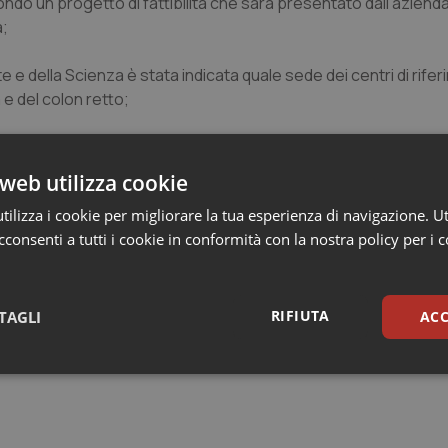
o un progetto di fattibilità che sarà presentato dall’aziend
a;
te e della Scienza è stata indicata quale sede dei centri di rife
 e del colon retto;
case di cura private, adeguati all’innovazione tecnologica e all’
web utilizza cookie
ilizza i cookie per migliorare la tua esperienza di navigazione. Ut
no state quantificate in circa 30 milioni di euro le risorse r
consenti a tutti i cookie in conformità con la nostra policy per i 
dell’erogazione delle prestazioni domiciliari in lungoassistenz
sommate quelle statali del Fondo per le non autosufficienze, q
i delle funzioni socio-assistenziali e quelle provenienti dal Fon
RIFIUTA
TAGLI
ACC
sari
Statistici
Mar