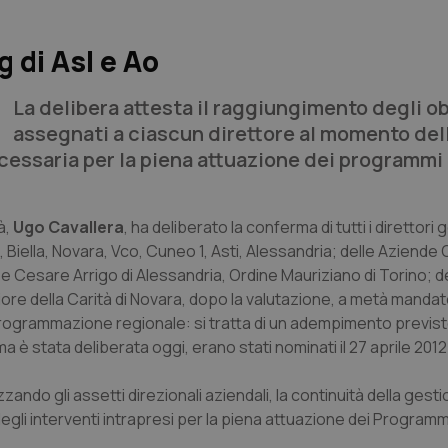
 di Asl e Ao
La delibera attesta il raggiungimento degli ob
assegnati a ciascun direttore al momento del
ecessaria per la piena attuazione dei programmi
à,
Ugo Cavallera
, ha deliberato la conferma di tutti i direttori 
, Biella, Novara, Vco, Cuneo 1, Asti, Alessandria; delle Aziende
e Cesare Arrigo di Alessandria, Ordine Mauriziano di Torino; d
re della Carità di Novara, dopo la valutazione, a metà mandato
 programmazione regionale: si tratta di un adempimento previst
ma è stata deliberata oggi, erano stati nominati il 27 aprile 2012
zando gli assetti direzionali aziendali, la continuità della gesti
egli interventi intrapresi per la piena attuazione dei Programm