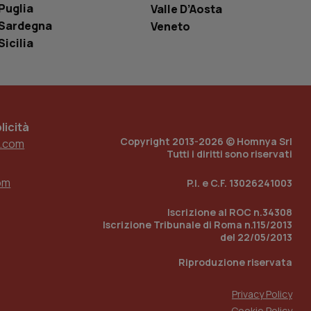
Puglia
Valle D’Aosta
ell'interfaccia di
Sardegna
Veneto
 tenere traccia
Sicilia
i Youtube incorporati
tore del sito web sta
ell'interfaccia di
 tenere traccia
icità
r la gestione
one dell’esperienza
Copyright 2013-2026 © Homnya Srl
.com
Tutti i diritti sono riservati
e per abilitare il
loggato con identity
om
P.I. e C.F. 13026241003
Iscrizione al ROC n.34308
Iscrizione Tribunale di Roma n.115/2013
del 22/05/2013
Riproduzione riservata
Privacy Policy
Cookie Policy