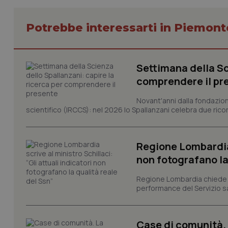
Potrebbe interessarti in Piemont
I cookie necessari con
e l'accesso alle aree 
Settimana della Sc
Nome
comprendere il pr
VISITOR_PRIVACY_
Novant'anni dalla fondazion
scientifico (IRCCS): nel 2026 lo Spallanzani celebra due rico
CookieScriptConse
Regione Lombardia s
non fotografano la
Regione Lombardia chiede al
tracking-sites-ironf
performance del Servizio san
tracking-enable
tracking-sites-ironf
Case di comunità. L
session-id