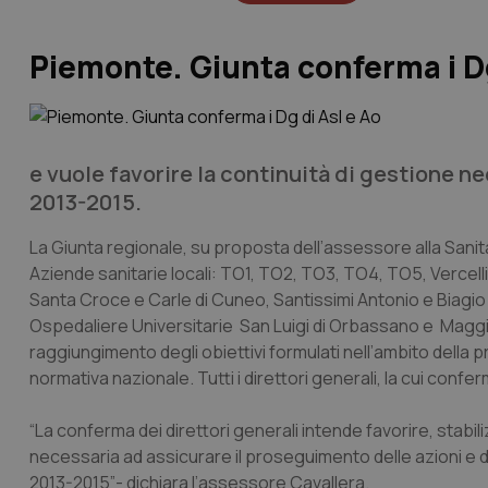
Piemonte. Giunta conferma i Dg
e vuole favorire la continuità di gestione n
2013-2015.
La Giunta regionale, su proposta dell’assessore alla Sanit
Aziende sanitarie locali: TO1, TO2, TO3, TO4, TO5, Vercelli
Santa Croce e Carle di Cuneo, Santissimi Antonio e Biagio 
Ospedaliere Universitarie San Luigi di Orbassano e Maggio
raggiungimento degli obiettivi formulati nell’ambito della
normativa nazionale. Tutti i direttori generali, la cui confer
“La conferma dei direttori generali intende favorire, stabiliz
necessaria ad assicurare il proseguimento delle azioni e d
2013-2015”- dichiara l’assessore Cavallera.