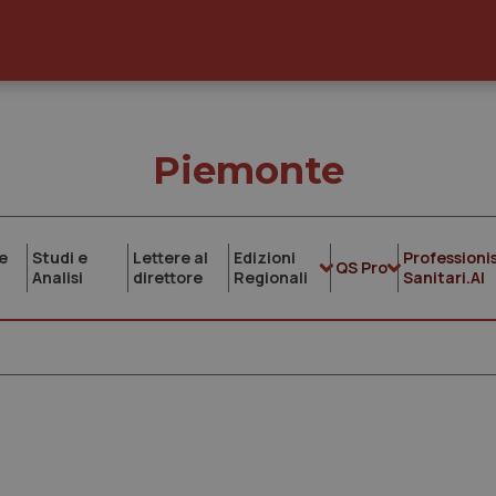
Piemonte
e
Studi e
Lettere al
Edizioni
Professionis
QS Pro
Analisi
direttore
Regionali
Sanitari.AI