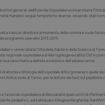
rettori generali dell’Azienda Ospedaliera Universitaria Città d
 di metà mandato segue tempistiche diverse, essendo stati nomin
nati a ciascun direttore al momento della nomina e vuole favori
 dei programmi operativi 2013-2015.
daliero-universitaria Città della Salute e della Scienza di Torino
te regionale ospedaliera di Allerogologia ed all’Asl CN1 il co
a neuropsichiatrica dell’età evolutiva e dell’adolescenza;
a di Anatomia e Istologia dell’ospedale di Borgomanero quale s
i Antica sede di Torino, per le letture dei test sul papilloma v
 l’azienda ospedaliera di Alessandria quali centri di riferimen
paziente pediatrico, ed individuare il Regina Margherita-Sant’Ann