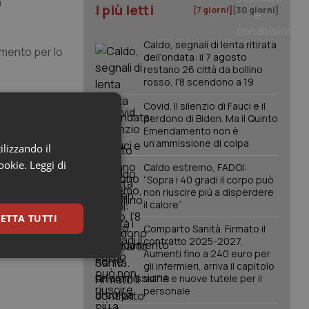
a
I più letti
[7 giorni]
[30 giorni]
Caldo, segnali di lenta ritirata
rimento per lo
dell'ondata: il 7 agosto
restano 26 città da bollino
rosso, l'8 scendono a 19
evoluzione
Covid. Il silenzio di Fauci e il
perdono di Biden. Ma il Quinto
Emendamento non è
un’ammissione di colpa
ilizzando il
egionali
cookie.
Leggi di
a a favore
Caldo estremo, FADOI:
“Sopra i 40 gradi il corpo può
uelle per i
non riuscire più a disperdere
do sanitario
il calore”
ETTA TUTTI
Comparto Sanità. Firmato il
contratto 2025-2027.
Aumenti fino a 240 euro per
keting
gli infermieri, arriva il capitolo
sull'IA e nuove tutele per il
personale