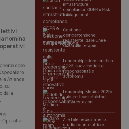
infrastrutture,
compliance, GDPR e Risk
management
iettivi
Gestione
dell'Ipertensione
la nomina
resistente: dalle Linee
 operativi
Guida alle terapie
innovative
Leadership Infermieristica
generali delle
2026: nuovi modelli di
responsabilità e
 Ospedaliere
autonomia
elle Aziende
, sul
Leadership Medica 2026:
o dalla
guidare team clinici ad
.
alte prestazioni
one,
AI e telemedicina nello
i Operativi
studio odontoiatrico: