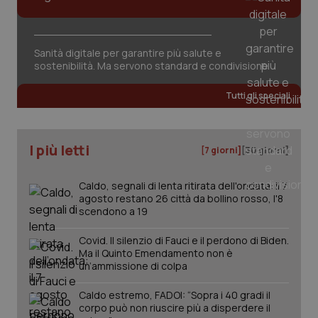
tracking-sites-ironfish-
www.quotidianosanita.it
4
session-id
settim
2 gior
Sanità digitale per garantire più salute e
sostenibilità. Ma servono standard e condivisione
_ga
1 anno
Google LLC
Tutti gli speciali
mes
.quotidianosanita.it
I più letti
[7 giorni]
[30 giorni]
Caldo, segnali di lenta ritirata dell'ondata: il 7
agosto restano 26 città da bollino rosso, l'8
scendono a 19
Covid. Il silenzio di Fauci e il perdono di Biden.
Ma il Quinto Emendamento non è
un’ammissione di colpa
Caldo estremo, FADOI: “Sopra i 40 gradi il
corpo può non riuscire più a disperdere il