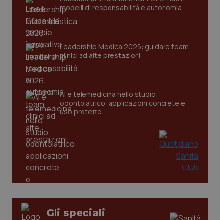
modelli di responsabilità e autonomia
Leadership Medica 2026: guidare team
CookieScriptConsent
5 mesi
CookieScript
clinici ad alte prestazioni
settim
www.quotidianosanita.it
AI e telemedicina nello studio
odontoiatrico: applicazioni concrete e
uso protetto
tracking-sites-ironfish-
www.quotidianosanita.it
4
tracking-enable
settim
2 gior
Gli speciali