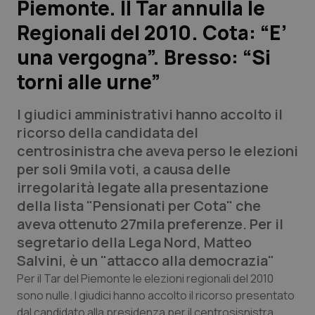
Piemonte. Il Tar annulla le
Regionali del 2010. Cota: “E’
Scienza e Farmaci
una vergogna”. Bresso: “Si
Studi e Analisi
torni alle urne”
Lettere al direttore
I giudici amministrativi hanno accolto il
ricorso della candidata del
Edizioni Regionali
centrosinistra che aveva perso le elezioni
per soli 9mila voti, a causa delle
QS Pro
irregolarità legate alla presentazione
della lista
"Pensionati per Cota"
che
Professionisti Sanitari.AI
aveva ottenuto 27mila preferenze. Per il
segretario della Lega Nord, Matteo
Abruzzo
QS Pro Gold
Salvini, è un "attacco alla democrazia"
Per il Tar del Piemonte le elezioni regionali del 2010
QS Club
Newsletter
Basilicata
Artrite & artrosi
sono nulle. I giudici hanno accolto il ricorso presentato
dal candidato alla presidenza per il centrosisnistra,