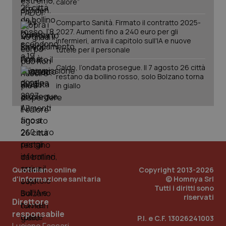
calore”
Comparto Sanità. Firmato il contratto 2025-
2027. Aumenti fino a 240 euro per gli
infermieri, arriva il capitolo sull'IA e nuove
tutele per il personale
Caldo, l’ondata prosegue. Il 7 agosto 26 città
restano da bollino rosso, solo Bolzano torna
in giallo
PHPSESSID
Sessio
PHP.net
www.quotidianosanita.it
Quotidiano online
Copyright 2013-2026
d'informazione sanitaria
© Homnya Srl
Tutti i diritti sono
riservati
Direttore
responsabile
P.I. e C.F. 13026241003