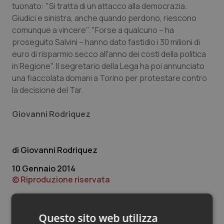
Valle D’Aosta
Oncodermatologia
tuonato: "Si tratta di un attacco alla democrazia.
Giudici e sinistra, anche quando perdono, riescono
Veneto
Oncoematologia
comunque a vincere". "Forse a qualcuno – ha
proseguito Salvini – hanno dato fastidio i 30 milioni di
Oncologia & Nutrizione
euro di risparmio secco all'anno dei costi della politica
in Regione". Il segretario della Lega ha poi annunciato
una fiaccolata domani a Torino per protestare contro
Psoriasi & pelle
la decisione del Tar.
Quotidiano Cardiologia
Giovanni Rodriquez
Quotidiano Chirurgia
Giovanni Rodriquez
Quotidiano Oncologia
10 Gennaio 2014
© Riproduzione riservata
Quotidiano Pediatria
Rene & patologie urogenitali
Questo sito web utilizza