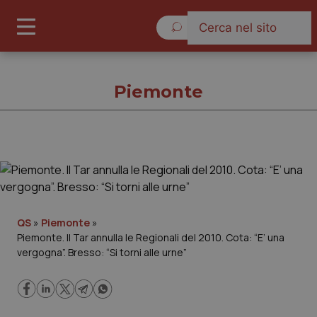
Sabato 8 Agosto 2026
Piemonte
Piemonte
Cronache
QS
»
Piemonte
»
Piemonte. Il Tar annulla le Regionali del 2010. Cota: “E’ una
Governo e Parlamento
vergogna”. Bresso: “Si torni alle urne”
Regioni e Asl
Lavoro e Professioni