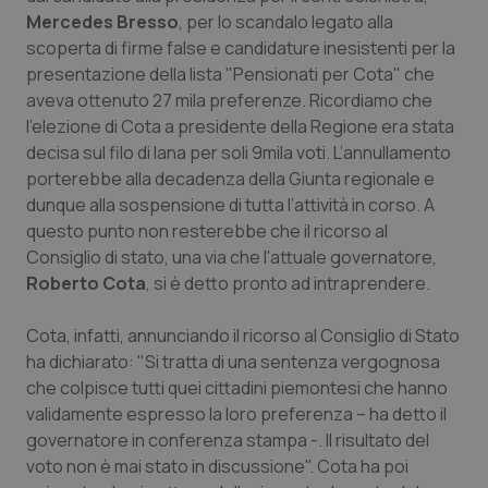
Calabria
Asma & BPCO
Mercedes Bresso
, per lo scandalo legato alla
scoperta di firme false e candidature inesistenti per la
Campania
Car-T
presentazione della lista
"Pensionati per Cota"
che
aveva ottenuto 27 mila preferenze. Ricordiamo che
l'elezione di Cota a presidente della Regione era stata
Emilia-Romagna
Colesterolo & coronaropatie
decisa sul filo di lana per soli 9mila voti. L’annullamento
porterebbe alla decadenza della Giunta regionale e
Friuli Venezia Giulia
Dermatite Atopica
dunque alla sospensione di tutta l’attività in corso. A
questo punto non resterebbe che il ricorso al
Lazio
Diabete & glucometri
Consiglio di stato, una via che l'attuale governatore,
Roberto Cota
, si è detto pronto ad intraprendere.
Liguria
Disturbi dell’umore
Cota, infatti, annunciando il ricorso al Consiglio di Stato
Lombardia
Dolore
ha dichiarato: "Si tratta di una sentenza vergognosa
che colpisce tutti quei cittadini piemontesi che hanno
Marche
Donna & Salute
validamente espresso la loro preferenza – ha detto il
governatore in conferenza stampa -. Il risultato del
voto non è mai stato in discussione". Cota ha poi
Molise
Epatiti