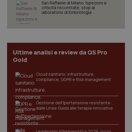
San Raffaele di Milano. Ispezioni e
criticità riscontrate, stop al
laboratorio di Embriologia
Necessari
Statistici
Marketing
I cookie necessari contribuiscono a rendere fruibile il
sito web abilitandone funzionalità di base quali la
navigazione sulle pagine e l'accesso alle aree
protette del sito. Il sito web non è in grado di
funzionare correttamente senza questi cookie.
Ultime analisi e review da QS Pro
Nome
Fornitore
/
Dominio
Scaden
Gold
VISITOR_PRIVACY_METADATA
5 mesi
YouTube
settim
.youtube.com
Cloud sanitario: infrastrutture,
compliance, GDPR e Risk management
Gestione dell'Ipertensione resistente:
dalle Linee Guida alle terapie innovative
Leadership Infermieristica 2026: nuovi