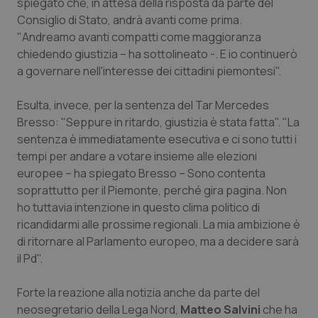
spiegato che, in attesa della risposta da parte del
Consiglio di Stato, andrà avanti come prima.
Piemonte
HIV
"Andreamo avanti compatti come maggioranza
chiedendo giustizia – ha sottolineato -. E io continuerò
Provincia Autonoma di Bolzano
Infezioni & Febbre
a governare nell'interesse dei cittadini piemontesi".
Provincia Autonoma di Trento
Ipertensione & Scompenso
Esulta, invece, per la sentenza del Tar Mercedes
Bresso: "Seppure in ritardo, giustizia è stata fatta". "La
Puglia
Malattie rare
sentenza è immediatamente esecutiva e ci sono tutti i
tempi per andare a votare insieme alle elezioni
Sardegna
Malattia di Crohn & Rettocolite Ulcerosa
europee – ha spiegato Bresso – Sono contenta
soprattutto per il Piemonte, perché gira pagina. Non
ho tuttavia intenzione in questo clima politico di
Sicilia
Neuroscienze & patologie neurodegenerative
ricandidarmi alle prossime regionali. La mia ambizione è
di ritornare al Parlamento europeo, ma a decidere sarà
Toscana
Obesità
il Pd".
Umbria
Oftalmologia
Forte la reazione alla notizia anche da parte del
neosegretario della Lega Nord,
Matteo Salvini
che ha