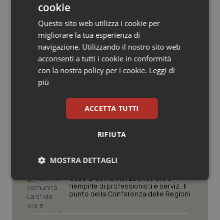
cookie
Salute orale & impianti
Questo sito web utilizza i cookie per
migliorare la tua esperienza di
Potrebbe interessarti in
Sangue & coagulazione
navigazione. Utilizzando il nostro sito web
Piemonte
acconsenti a tutti i cookie in conformità
Tiroide
con la nostra policy per i cookie.
Leggi di
più
Settimana della Scienza dello
Tumore al seno
Spallanzani: capire la ricerca per
comprendere il presente
ACCETTA TUTTI
Tumore ovarico
Regione Lombardia scrive al ministro
RIFIUTA
Tumori del Polmone & Testa Collo
Schillaci: “Gli attuali indicatori non
fotografano la qualità reale del Ssn”
MOSTRA DETTAGLI
Tumori gastrointestinali
Case di comunità. La sfida ora è
Necessari
Statistici
Marketing
riempirle di professionisti e servizi. Il
Ulcera & Reflusso
punto della Conferenza delle Regioni
Vaccini