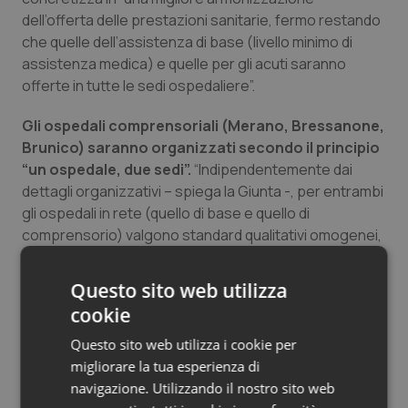
dell’offerta delle prestazioni sanitarie, fermo restando
che quelle dell’assistenza di base (livello minimo di
assistenza medica) e quelle per gli acuti saranno
offerte in tutte le sedi ospedaliere”.
Gli ospedali comprensoriali (Merano, Bressanone,
Brunico) saranno organizzati secondo il principio
“un ospedale, due sedi”.
“Indipendentemente dai
dettagli organizzativi – spiega la Giunta -, per entrambi
gli ospedali in rete (quello di base e quello di
comprensorio) valgono standard qualitativi omogenei,
un coordinamento delle prestazioni, una rotazione del
personale, una compensazione del potenziale
Questo sito web utilizza
operativo fra le due sedi e una gestione unificata con
cookie
responsabili in entrambe le sedi”.
Questo sito web utilizza i cookie per
Oltre all’assistenza di base, spiega ancora la nota della
migliorare la tua esperienza di
Giunta, “per ciascuna sede ospedaliera si possono
navigazione. Utilizzando il nostro sito web
stabilire degli ambiti di specializzazione o di