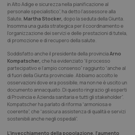
in Alto Adige e sicurezza nella pianificazione al
Calabria
Asma & BPCO
personale specialistico”, ha detto l’assessore alla
Salute,
Martha Stocker,
dopo la seduta della Giunta.
Campania
Car-T
Insomma una guida strategica per il coordinamento e
l’organizzazione dei servizi e delle prestazioni di tutela,
Emilia-Romagna
Colesterolo & coronaropatie
di promozione e di recupero della salute.
Friuli Venezia Giulia
Dermatite Atopica
Soddisfatto anche il presidente della provincia
Arno
Kompatscher,
che ha evidenziato “il processo
Lazio
Diabete & glucometri
partecipativo e l’ampio consenso” raggiunto “anche al
di fuori della Giunta provinciale. Abbiamo accolto le
osservazioni dove era possibile, ma non ne è uscito un
Liguria
Disturbi dell’umore
documento annacquato. Di questo ringrazio gli esperti
di Provincia e Azienda sanitaria e tutti gli stakeholder”.
Lombardia
Dolore
Kompatscher ha parlato di riforma “armoniosa e
coerente”, che “assicura assistenza di qualità e servizi
Marche
Donna & Salute
sostenibili anche negli ospedali”.
Molise
Epatiti
L’invecchiamento della popolazione, l’aumento