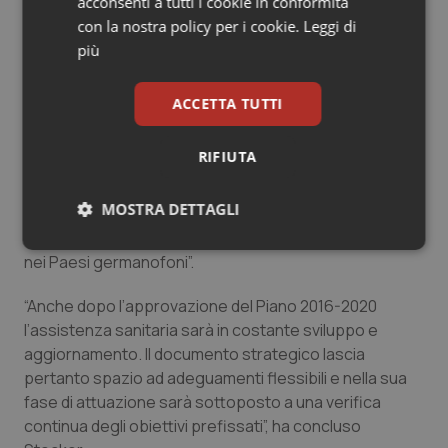
acconsenti a tutti i cookie in conformità
riferimento, la cui attribuzione avviene dal punto di
con la nostra policy per i cookie.
Leggi di
vista dell’adeguatezza medica secondo la
più
complessità. I tempi di ricovero abbreviati nella
medicina moderna provocano una riduzione dei posti
ACCETTA TUTTI
letto per acuti, che viene tuttavia compensata dalla
modifica nei posti letto per post acuti, riabilitazione e
RIFIUTA
ricoveri temporanei di transito. Infine Stocker ha
ricordato il punto del Piano che conferma l'alto livello
MOSTRA DETTAGLI
dell'Alto Adige nell'assistenza internazionale grazie a
convenzioni con strutture sanitarie nel resto d'Italia e
Necessari
Statistici
Marketing
nei Paesi germanofoni”.
“Anche dopo l’approvazione del Piano 2016-2020
l’assistenza sanitaria sarà in costante sviluppo e
aggiornamento. Il documento strategico lascia
pertanto spazio ad adeguamenti flessibili e nella sua
Necessari
Statistici
Marketing
fase di attuazione sarà sottoposto a una verifica
continua degli obiettivi prefissati”, ha concluso
I cookie necessari contribuiscono a rendere fruibile il
sito web abilitandone funzionalità di base quali la