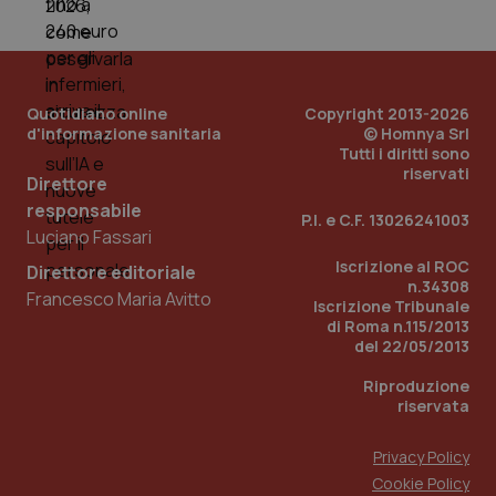
You
__Secure-YNID
.youtube.com
5 mesi 4
Que
settimane
imp
You
ten
pre
Quotidiano online
Copyright 2013-2026
del
d'informazione sanitaria
© Homnya Srl
vid
Tutti i diritti sono
inco
riservati
può
Direttore
det
vis
responsabile
P.I. e C.F. 13026241003
web
Luciano Fassari
uti
nuo
Iscrizione al ROC
ver
Direttore editoriale
dell
n.34308
Francesco Maria Avitto
You
Iscrizione Tribunale
di Roma n.115/2013
YSC
Sessione
Que
Google LLC
imp
.youtube.com
del 22/05/2013
You
ten
Riproduzione
vis
riservata
vid
__Secure-
.youtube.com
5 mesi 4
Que
ROLLOUT_TOKEN
settimane
imp
Privacy Policy
You
Cookie Policy
ges