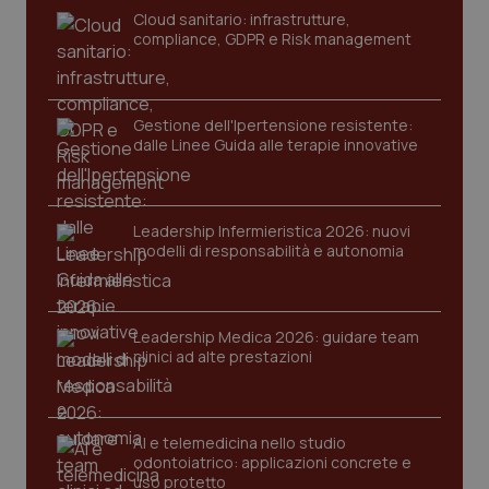
_ga
1 anno
Google LLC
Cloud sanitario: infrastrutture,
mes
.quotidianosanita.it
compliance, GDPR e Risk management
Gestione dell'Ipertensione resistente:
dalle Linee Guida alle terapie innovative
Leadership Infermieristica 2026: nuovi
modelli di responsabilità e autonomia
Leadership Medica 2026: guidare team
clinici ad alte prestazioni
AI e telemedicina nello studio
odontoiatrico: applicazioni concrete e
uso protetto