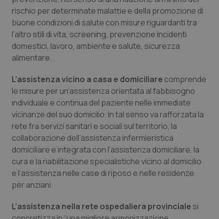
rischio per determinate malattie e della promozione di
Salute orale & impianti
buone condizioni di salute con misure riguardanti tra
l’altro stili di vita, screening, prevenzione incidenti
Sangue & coagulazione
domestici, lavoro, ambiente e salute, sicurezza
alimentare.
Tiroide
L’assistenza vicino a casa e domiciliare
comprende
Tumore al seno
le misure per un’assistenza orientata al fabbisogno
individuale e continua del paziente nelle immediate
Tumore ovarico
vicinanze del suo domicilio. In tal senso va rafforzata la
rete fra servizi sanitari e sociali sul territorio, la
collaborazione dell’assistenza infermieristica
Tumori del Polmone & Testa Collo
domiciliare e integrata con l’assistenza domiciliare, la
cura e la riabilitazione specialistiche vicino al domicilio
Tumori gastrointestinali
e l’assistenza nelle case di riposo e nelle residenze
per anziani.
Ulcera & Reflusso
L’assistenza nella rete ospedaliera provinciale
si
Vaccini
concretizza in “una migliore armonizzazione