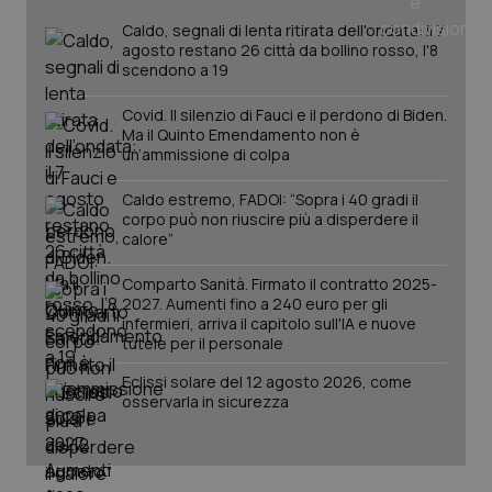
Caldo, segnali di lenta ritirata dell'ondata: il 7
agosto restano 26 città da bollino rosso, l'8
scendono a 19
Covid. Il silenzio di Fauci e il perdono di Biden.
Ma il Quinto Emendamento non è
un’ammissione di colpa
Fornitore
/
Caldo estremo, FADOI: “Sopra i 40 gradi il
Nome
Scadenza
Descrizion
Dominio
corpo può non riuscire più a disperdere il
Nome
Fornitore
/
Dominio
Scadenza
Des
calore”
_ga_0VMQEQKQ1N
.quotidianosanita.it
1 anno 1
Questo
mese
cookie
VISITOR_INFO1_LIVE
5 mesi 4
Que
Google LLC
viene
settimane
imp
.youtube.com
Comparto Sanità. Firmato il contratto 2025-
utilizzato
You
2027. Aumenti fino a 240 euro per gli
da Google
ten
Analytics
infermieri, arriva il capitolo sull'IA e nuove
pre
per
del
tutele per il personale
mantener
vid
lo stato
inco
Eclissi solare del 12 agosto 2026, come
della
può
sessione.
osservarla in sicurezza
det
vis
web
uti
nuo
ver
dell