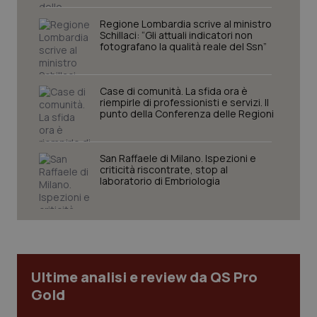
Regione Lombardia scrive al ministro
Schillaci: “Gli attuali indicatori non
fotografano la qualità reale del Ssn”
Case di comunità. La sfida ora è
riempirle di professionisti e servizi. Il
punto della Conferenza delle Regioni
San Raffaele di Milano. Ispezioni e
tracking-sites-ironfish-
www.quotidianosanita.it
4
criticità riscontrate, stop al
tracking-enable
settim
laboratorio di Embriologia
2 gior
tracking-sites-ironfish-
www.quotidianosanita.it
4
session-id
settim
2 gior
Ultime analisi e review da QS Pro
Gold