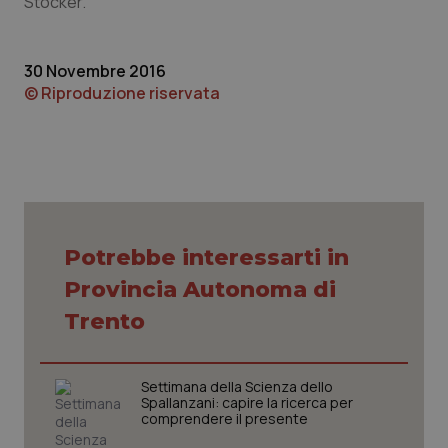
Stocker.
navigazione sulle pagine e l'accesso alle aree
protette del sito. Il sito web non è in grado di
funzionare correttamente senza questi cookie.
30 Novembre 2016
Nome
Fornitore
/
Dominio
Scaden
© Riproduzione riservata
VISITOR_PRIVACY_METADATA
5 mesi
YouTube
settim
.youtube.com
Potrebbe interessarti in
Provincia Autonoma di
Trento
Settimana della Scienza dello
Spallanzani: capire la ricerca per
comprendere il presente
CookieScriptConsent
5 mesi
CookieScript
settim
www.quotidianosanita.it