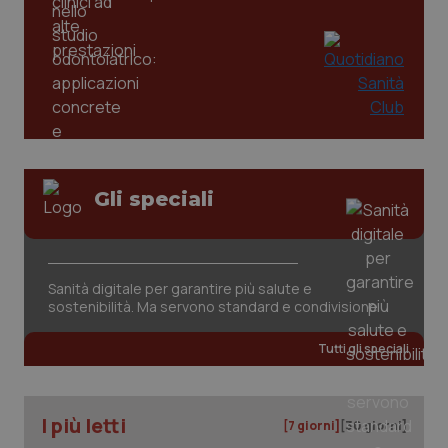
PHPSESSID
Sessio
PHP.net
www.quotidianosanita.it
Gli speciali
Sanità digitale per garantire più salute e
sostenibilità. Ma servono standard e condivisione
Tutti gli speciali
I più letti
[7 giorni]
[30 giorni]
_ga_KM60CM4NPH
.quotidianosanita.it
1 anno
mes