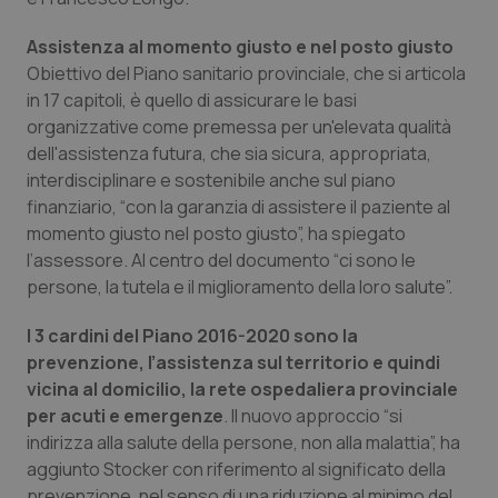
Valle D’Aosta
Oncodermatologia
Assistenza al momento giusto e nel posto giusto
Veneto
Oncoematologia
Obiettivo del Piano sanitario provinciale, che si articola
in 17 capitoli, è quello di assicurare le basi
Oncologia & Nutrizione
organizzative come premessa per un'elevata qualità
dell'assistenza futura, che sia sicura, appropriata,
Psoriasi & pelle
interdisciplinare e sostenibile anche sul piano
finanziario, “con la garanzia di assistere il paziente al
momento giusto nel posto giusto”, ha spiegato
Quotidiano Cardiologia
l’assessore. Al centro del documento “ci sono le
persone, la tutela e il miglioramento della loro salute”.
Quotidiano Chirurgia
I 3 cardini del Piano 2016-2020 sono la
Quotidiano Oncologia
prevenzione, l’assistenza sul territorio e quindi
vicina al domicilio, la rete ospedaliera provinciale
Quotidiano Pediatria
per acuti e emergenze
. Il nuovo approccio “si
indirizza alla salute della persone, non alla malattia”, ha
Rene & patologie urogenitali
aggiunto Stocker con riferimento al significato della
prevenzione, nel senso di una riduzione al minimo del