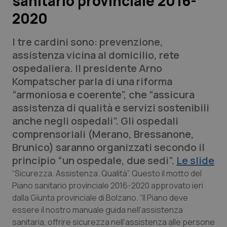
sanitario provinciale 2016-
2020
Scienza e Farmaci
I tre cardini sono: prevenzione,
Studi e Analisi
assistenza vicina al domicilio, rete
ospedaliera. Il presidente Arno
Lettere al direttore
Kompatscher parla di una riforma
“armoniosa e coerente”, che “assicura
Edizioni Regionali
assistenza di qualità e servizi sostenibili
anche negli ospedali”. Gli ospedali
QS Pro
comprensoriali (Merano, Bressanone,
Brunico) saranno organizzati secondo il
Professionisti Sanitari.AI
principio “un ospedale, due sedi”.
Le slide
“Sicurezza. Assistenza. Qualità”. Questo il motto del
Abruzzo
QS Pro Gold
Piano sanitario provinciale 2016-2020 approvato ieri
dalla Giunta provinciale di Bolzano. “Il Piano deve
QS Club
Newsletter
Basilicata
Artrite & artrosi
essere il nostro manuale guida nell’assistenza
sanitaria, offrire sicurezza nell’assistenza alle persone