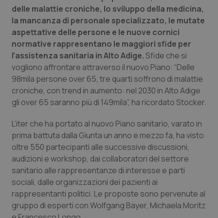
delle malattie croniche, lo sviluppo della medicina,
Piemonte
HIV
la mancanza di personale specializzato, le mutate
aspettative delle persone e le nuove cornici
Provincia Autonoma di Bolzano
Infezioni & Febbre
normative rappresentano le maggiori sfide per
l’assistenza sanitaria in Alto Adige.
Sfide che si
vogliono affrontare attraverso il nuovo Piano: “Delle
Provincia Autonoma di Trento
Ipertensione & Scompenso
98mila persone over 65, tre quarti soffrono di malattie
croniche, con trend in aumento: nel 2030 in Alto Adige
Puglia
Malattie rare
gli over 65 saranno più di 149mila”, ha ricordato Stocker.
Sardegna
Malattia di Crohn & Rettocolite Ulcerosa
L’iter che ha portato al nuovo Piano sanitario, varato in
prima battuta dalla Giunta un anno e mezzo fa, ha visto
Sicilia
Neuroscienze & patologie neurodegenerative
oltre 550 partecipanti alle successive discussioni,
audizioni e workshop, dai collaboratori del settore
Toscana
Obesità
sanitario alle rappresentanze di interesse e parti
sociali, dalle organizzazioni dei pazienti ai
rappresentanti politici. Le proposte sono pervenute al
Umbria
Oftalmologia
gruppo di esperti con Wolfgang Bayer, Michaela Moritz
e Francesco Longo.