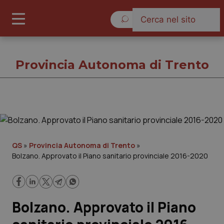
Venerdì 7 Agosto 2026
Provincia Autonoma di Trento
Provincia Autonoma di Trento
Cronache
QS
»
Provincia Autonoma di Trento
»
Bolzano. Approvato il Piano sanitario provinciale 2016-2020
Governo e Parlamento
Regioni e Asl
Bolzano. Approvato il Piano
Lavoro e Professioni