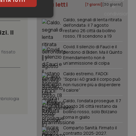
ETTA TUTTI
I più letti
[7 giorni]
[30 giorni]
ate le
are...
keting
Caldo, segnali di lenta ritirata
dell'ondata: il 7 agosto
restano 26 città da bollino
i. Il
rosso, l'8 scendono a 19
Covid. Il silenzio di Fauci e il
 fissato
perdono di Biden. Ma il Quinto
Emendamento non è
un’ammissione di colpa
igazione sulle pagine
Caldo estremo, FADOI:
kie.
“Sopra i 40 gradi il corpo può
non riuscire più a disperdere
il calore”
er memorizzare le
mbriologia
utente per la loro
Caldo, l’ondata prosegue. Il 7
 dati sul consenso
agosto 26 città restano da
itiche e
bollino rosso, solo Bolzano
tendo che le loro
ssioni future.
torna in giallo
l servizio Cookie-
Comparto Sanità. Firmato il
erenze di consenso
contratto 2025-2027.
sario che il banner