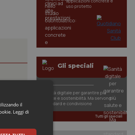
applicazioni concrete e
uso protetto
Gli speciali
Sanità digitale per garantire più
carattere
salute e sostenibilità. Ma servono
standard e condivisione
ilizzando il
cookie.
Leggi di
Tutti gli speciali
tori