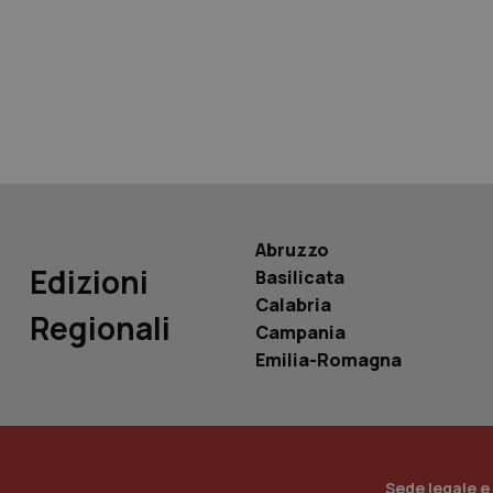
tracking-sites-ironf
tracking-enable
tracking-sites-ironf
session-id
_ga
Abruzzo
Edizioni
Basilicata
Calabria
Regionali
Campania
PHPSESSID
Emilia-Romagna
_ga_KM60CM4NPH
Sede legale e