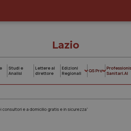
Lazio
e
Studi e
Lettere al
Edizioni
Professionis
QS Pro
Analisi
direttore
Regionali
Sanitari.AI
consultori e a domicilio gratis e in sicurezza”