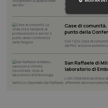
MOSTRA DET
Regione Lombardia chiede al
performance del Servizio san
Neces
Case di comunità. L
punto della Confer
Con 1.224 Case di comunità a
dal Pnrr, la nuova assistenza
I cookie necessari con
e l'accesso alle aree 
San Raffaele di Mil
laboratorio di Emb
Nome
VISITOR_PRIVACY_
L’ Ats Città Metropolitana d
dell'Irccs Ospedale San Raffaele, afferente alla macroattività 
CookieScriptConse