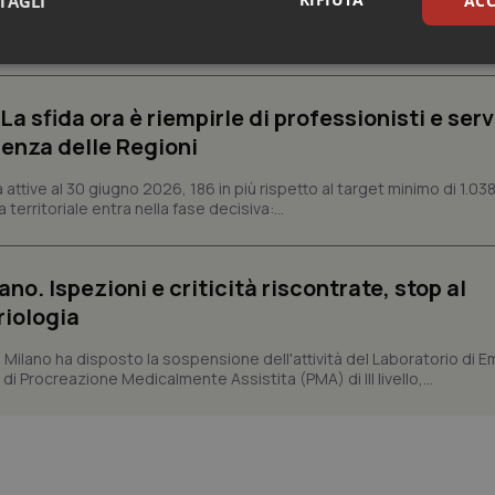
TAGLI
ACC
 Ministero della Salute di rivedere il sistema con cui vengono misur
itario nazionale. Lo fa con una lettera firmata dall'assessore al Welf
sari
Statistici
Mar
a sfida ora è riempirle di professionisti e serviz
enza delle Regioni
ttive al 30 giugno 2026, 186 in più rispetto al target minimo di 1.038
 territoriale entra nella fase decisiva:...
Necessari
Statistici
Marketing
tribuiscono a rendere fruibile il sito web abilitandone funzionalità di base quali la nav
protette del sito. Il sito web non è in grado di funzionare correttamente senza questi coo
ano. Ispezioni e criticità riscontrate, stop al
riologia
Fornitore
/
Dominio
Scadenza
Descrizione
METADATA
5 mesi 4
Questo cookie viene utilizzato p
YouTube
i Milano ha disposto la sospensione dell'attività del Laboratorio di E
settimane
scelte di consenso e privacy dell'
.youtube.com
di Procreazione Medicalmente Assistita (PMA) di III livello,...
interazione con il sito. Registra i
del visitatore riguardo a varie pol
impostazioni sulla privacy, garan
preferenze siano onorate nelle se
nt
5 mesi 3
Questo cookie viene utilizzato da
CookieScript
settimane
Script.com per ricordare le pref
www.quotidianosanita.it
sui cookie dei visitatori. È neces