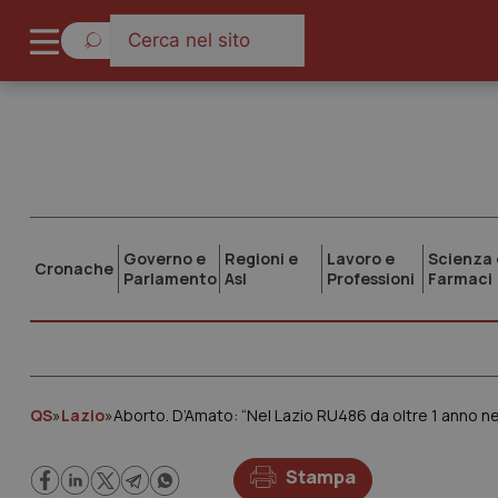
Governo e
Regioni e
Lavoro e
Scienza 
Cronache
Parlamento
Asl
Professioni
Farmaci
QS
»
Lazio
»
Aborto. D’Amato: “Nel Lazio RU486 da oltre 1 anno nei 
Stampa