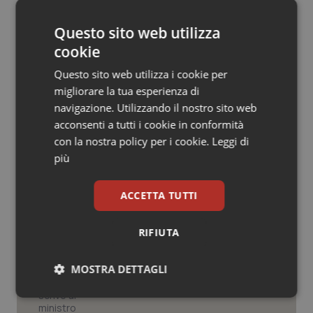
26 Luglio 2016
Salute orale & impianti
© Riproduzione riservata
Questo sito web utilizza
cookie
Sangue & coagulazione
Questo sito web utilizza i cookie per
Tiroide
migliorare la tua esperienza di
navigazione. Utilizzando il nostro sito web
Tumore al seno
acconsenti a tutti i cookie in conformità
Potrebbe interessarti in
con la nostra policy per i cookie.
Leggi di
Abruzzo
più
Tumore ovarico
ACCETTA TUTTI
Tumori del Polmone & Testa Collo
Settimana della Scienza dello
Spallanzani: capire la ricerca per
comprendere il presente
Tumori gastrointestinali
RIFIUTA
Ulcera & Reflusso
MOSTRA DETTAGLI
Regione Lombardia scrive al ministro
Schillaci: “Gli attuali indicatori non
fotografano la qualità reale del Ssn”
Necessari
Statistici
Marketing
Vaccini