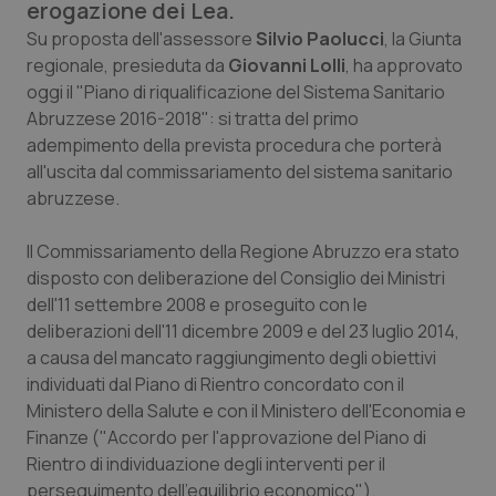
erogazione dei Lea.
Calabria
Asma & BPCO
Su proposta dell'assessore
Silvio Paolucci
, la Giunta
regionale, presieduta da
Giovanni Lolli
, ha approvato
Campania
Car-T
oggi il "Piano di riqualificazione del Sistema Sanitario
Abruzzese 2016-2018": si tratta del primo
Emilia-Romagna
Colesterolo & coronaropatie
adempimento della prevista procedura che porterà
all'uscita dal commissariamento del sistema sanitario
Friuli Venezia Giulia
Dermatite Atopica
abruzzese.
Lazio
Diabete & glucometri
Il Commissariamento della Regione Abruzzo era stato
disposto con deliberazione del Consiglio dei Ministri
Liguria
Disturbi dell’umore
dell'11 settembre 2008 e proseguito con le
deliberazioni dell'11 dicembre 2009 e del 23 luglio 2014,
a causa del mancato raggiungimento degli obiettivi
Lombardia
Dolore
individuati dal Piano di Rientro concordato con il
Ministero della Salute e con il Ministero dell'Economia e
Marche
Donna & Salute
Finanze ("Accordo per l'approvazione del Piano di
Rientro di individuazione degli interventi per il
Molise
Epatiti
perseguimento dell'equilibrio economico").