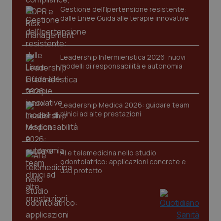
Gestione dell'Ipertensione resistente:
dalle Linee Guida alle terapie innovative
Leadership Infermieristica 2026: nuovi
modelli di responsabilità e autonomia
CookieScriptConsent
5 mesi
CookieScript
settim
www.quotidianosanita.it
Leadership Medica 2026: guidare team
clinici ad alte prestazioni
AI e telemedicina nello studio
odontoiatrico: applicazioni concrete e
uso protetto
tracking-sites-ironfish-
www.quotidianosanita.it
4
tracking-enable
settim
2 gior