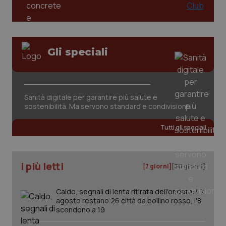
tracking-sites-ironfish-
www.quotidianosanita.it
4
session-id
settim
Gli speciali
2 gior
_ga
1 anno
Google LLC
Sanità digitale per garantire più salute e
mes
.quotidianosanita.it
sostenibilità. Ma servono standard e condivisione
Tutti gli speciali
I più letti
[7 giorni]
[30 giorni]
Caldo, segnali di lenta ritirata dell'ondata: il 7
agosto restano 26 città da bollino rosso, l'8
scendono a 19