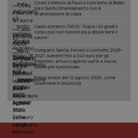
Covid. Il silenzio di Fauci e il perdono di Biden.
Ma il Quinto Emendamento non è
un’ammissione di colpa
Caldo estremo, FADOI: “Sopra i 40 gradi il
corpo può non riuscire più a disperdere il
calore”
Comparto Sanità. Firmato il contratto 2025-
2027. Aumenti fino a 240 euro per gli
infermieri, arriva il capitolo sull'IA e nuove
tutele per il personale
PHPSESSID
Sessio
PHP.net
Eclissi solare del 12 agosto 2026, come
www.quotidianosanita.it
osservarla in sicurezza