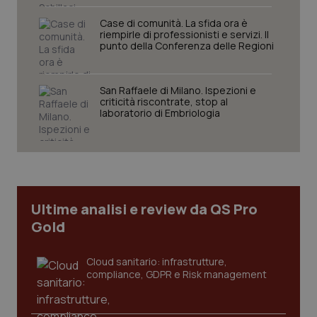
Case di comunità. La sfida ora è
riempirle di professionisti e servizi. Il
punto della Conferenza delle Regioni
Necessari
Statistici
Marketing
San Raffaele di Milano. Ispezioni e
criticità riscontrate, stop al
I cookie necessari contribuiscono a rendere fruibile il
laboratorio di Embriologia
sito web abilitandone funzionalità di base quali la
navigazione sulle pagine e l'accesso alle aree
protette del sito. Il sito web non è in grado di
funzionare correttamente senza questi cookie.
Nome
Fornitore
/
Dominio
Scaden
VISITOR_PRIVACY_METADATA
5 mesi
YouTube
Ultime analisi e review da QS Pro
settim
.youtube.com
Gold
Cloud sanitario: infrastrutture,
compliance, GDPR e Risk management