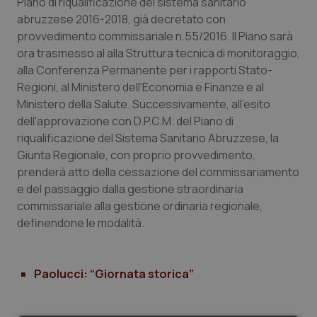
Valle D’Aosta
Oncodermatologia
Piano di riqualificazione del sistema sanitario
abruzzese 2016-2018, già decretato con
provvedimento commissariale n.55/2016. Il Piano sarà
Veneto
Oncoematologia
ora trasmesso al alla Struttura tecnica di monitoraggio,
alla Conferenza Permanente per i rapporti Stato-
Oncologia & Nutrizione
Regioni, al Ministero dell'Economia e Finanze e al
Ministero della Salute. Successivamente, all'esito
Psoriasi & pelle
dell'approvazione con D.P.C.M. del Piano di
riqualificazione del Sistema Sanitario Abruzzese, la
Quotidiano Cardiologia
Giunta Regionale, con proprio provvedimento,
prenderà atto della cessazione del commissariamento
Quotidiano Chirurgia
e del passaggio dalla gestione straordinaria
commissariale alla gestione ordinaria regionale,
Quotidiano Oncologia
definendone le modalità.
Quotidiano Pediatria
Paolucci: “Giornata storica”
Rene & patologie urogenitali