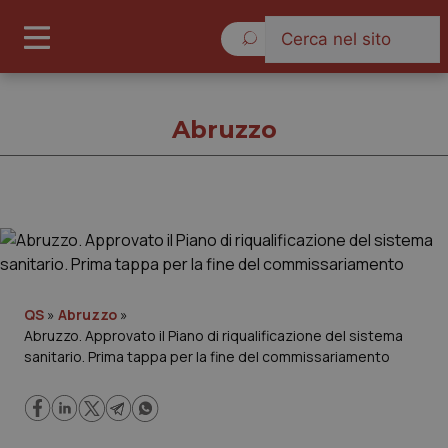
Venerdì 7 Agosto 2026
Abruzzo
Abruzzo
Cronache
QS
»
Abruzzo
»
Abruzzo. Approvato il Piano di riqualificazione del sistema
Governo e Parlamento
sanitario. Prima tappa per la fine del commissariamento
Regioni e Asl
Lavoro e Professioni