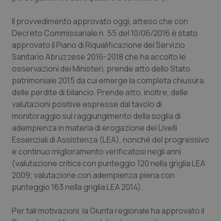
Piemonte
HIV
Il provvedimento approvato oggi, atteso che con
Decreto Commissariale n. 55 del 10/06/2016 è stato
Provincia Autonoma di Bolzano
Infezioni & Febbre
approvato il Piano di Riqualificazione del Servizio
Sanitario Abruzzese 2016-2018 che ha accolto le
Provincia Autonoma di Trento
Ipertensione & Scompenso
osservazioni dei Ministeri, prende atto dello Stato
patrimoniale 2015 da cui emerge la completa chiusura
delle perdite di bilancio. Prende atto, inoltre, delle
Puglia
Malattie rare
valutazioni positive espresse dal tavolo di
monitoraggio sul raggiungimento della soglia di
Sardegna
Malattia di Crohn & Rettocolite Ulcerosa
adempienza in materia di erogazione dei Livelli
Essenziali di Assistenza (LEA), nonché del progressivo
Sicilia
Neuroscienze & patologie neurodegenerative
e continuo miglioramento verificatosi negli anni
(valutazione critica con punteggio 120 nella griglia LEA
Toscana
Obesità
2009; valutazione con adempienza piena con
punteggio 163 nella griglia LEA 2014).
Umbria
Oftalmologia
Per tali motivazioni, la Giunta regionale ha approvato il