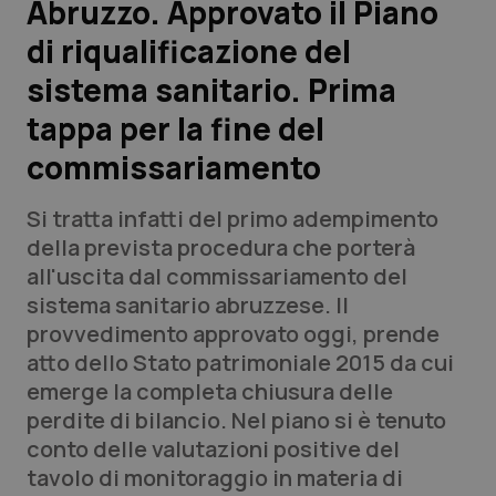
Abruzzo. Approvato il Piano
di riqualificazione del
Scienza e Farmaci
sistema sanitario. Prima
Studi e Analisi
tappa per la fine del
commissariamento
Lettere al direttore
Si tratta infatti del primo adempimento
Edizioni Regionali
della prevista procedura che porterà
all'uscita dal commissariamento del
QS Pro
sistema sanitario abruzzese. Il
provvedimento approvato oggi, prende
Professionisti Sanitari.AI
atto dello Stato patrimoniale 2015 da cui
emerge la completa chiusura delle
Abruzzo
QS Pro Gold
perdite di bilancio. Nel piano si è tenuto
conto delle valutazioni positive del
QS Club
Newsletter
Basilicata
Artrite & artrosi
tavolo di monitoraggio in materia di