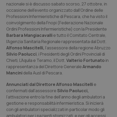
Calabria
Asma & BPCO
nazionale si è discusso sabato scorso, 27 ottobre, in
occasione dell’evento organizzato dall’Ordine delle
Professioni Infermieristiche di Pescara, che ha visto il
Campania
Car-T
coinvolgimento della Fnopi (Federazione Nazionale
Ordini Professioni Infermieristiche) con la Presidente
Emilia-Romagna
Colesterolo & coronaropatie
Barbara Mangiacavalli
e tutto il Comitato Centrale,
l’Agenzia Sanitaria Regionale rappresentata dal Dott.
Friuli Venezia Giulia
Dermatite Atopica
Alfonso Mascitelli,
l’assessore della regione Abruzzo
Silvio Paolucci
, i Presidenti degli Ordini Provinciali di
Lazio
Diabete & glucometri
Chieti, L’Aquila e Teramo, il Dott.
Valterio Fortunato
in
rappresentanza del Direttore Generale
Armando
Liguria
Disturbi dell’umore
Mancini
della Ausl di Pescara.
Annunciati dal Direttore Alfonso Mascitelli
e
Lombardia
Dolore
confermati dall’assessore
Silvio Paolucci,
l’attivazione entro la fine dell’anno degli ambulatori a
Marche
Donna & Salute
gestione e responsabilità infermieristica. Si inizierà
con gli ambulatori specializzati in particolar modo gli
Molise
Epatiti
ambulatori per i pazienti stomizzati, e per gli accessi