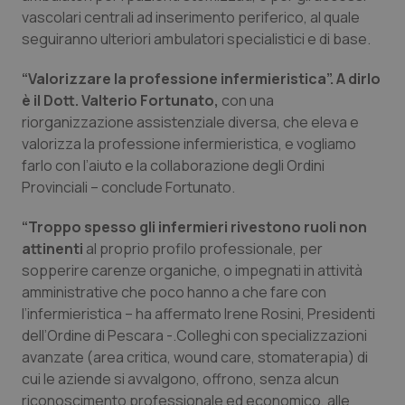
vascolari centrali ad inserimento periferico, al quale
Piemonte
HIV
seguiranno ulteriori ambulatori specialistici e di base.
Provincia Autonoma di Bolzano
Infezioni & Febbre
“Valorizzare la professione infermieristica”. A dirlo
è il Dott. Valterio Fortunato,
con una
riorganizzazione assistenziale diversa, che eleva e
Provincia Autonoma di Trento
Ipertensione & Scompenso
valorizza la professione infermieristica, e vogliamo
farlo con l’aiuto e la collaborazione degli Ordini
Puglia
Malattie rare
Provinciali – conclude Fortunato.
Sardegna
Malattia di Crohn & Rettocolite Ulcerosa
“Troppo spesso gli infermieri rivestono ruoli non
attinenti
al proprio profilo professionale, per
Sicilia
Neuroscienze & patologie neurodegenerative
sopperire carenze organiche, o impegnati in attività
amministrative che poco hanno a che fare con
Toscana
Obesità
l’infermieristica – ha affermato Irene Rosini, Presidenti
dell’Ordine di Pescara -.Colleghi con specializzazioni
avanzate (area critica, wound care, stomaterapia) di
Umbria
Oftalmologia
cui le aziende si avvalgono, offrono, senza alcun
riconoscimento professionale ed economico, alle