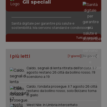
Gli speciali
Sanità digitale per garantire più salute e
sostenibilità. Ma servono standard e condivisione
Tutti gli speciali
I più letti
[7 giorni]
[30 giorni]
Caldo, segnali di lenta ritirata dell'ondata: il 7
agosto restano 26 città da bollino rosso, l'8
scendono a 19
_ga_KM60CM4NPH
.quotidianosanita.it
1 anno
mes
Caldo, l’ondata prosegue. Il 7 agosto 26 città
restano da bollino rosso, solo Bolzano torna
in giallo
West Nile. In Umbria intercettato