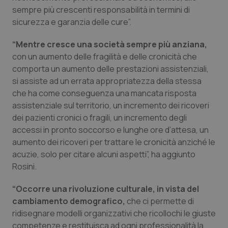
Valle D’Aosta
Oncodermatologia
sempre più crescenti responsabilità in termini di
sicurezza e garanzia delle cure”.
Veneto
Oncoematologia
“Mentre cresce una società sempre più anziana,
Oncologia & Nutrizione
con un aumento delle fragilità e delle cronicità che
comporta un aumento delle prestazioni assistenziali,
Psoriasi & pelle
si assiste ad un errata appropriatezza della stessa
che ha come conseguenza una mancata risposta
assistenziale sul territorio, un incremento dei ricoveri
Quotidiano Cardiologia
dei pazienti cronici o fragili, un incremento degli
accessi in pronto soccorso e lunghe ore d’attesa, un
Quotidiano Chirurgia
aumento dei ricoveri per trattare le cronicità anziché le
acuzie, solo per citare alcuni aspetti”, ha aggiunto
Quotidiano Oncologia
Rosini.
Quotidiano Pediatria
“Occorre una rivoluzione culturale, in vista del
cambiamento demografico,
che ci permette di
Rene & patologie urogenitali
ridisegnare modelli organizzativi che ricollochi le giuste
competenze e restituisca ad ogni professionalità la