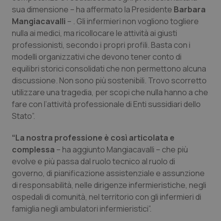
sua dimensione – ha affermato la Presidente
Barbara
Salute orale & impianti
Mangiacavalli
– . Gli infermieri non vogliono togliere
nulla ai medici, ma ricollocare le attività ai giusti
Sangue & coagulazione
professionisti, secondo i propri profili. Basta con i
modelli organizzativi che devono tener conto di
Tiroide
equilibri storici consolidati che non permettono alcuna
discussione. Non sono più sostenibili. Trovo scorretto
Tumore al seno
utilizzare una tragedia, per scopi che nulla hanno a che
fare con l’attività professionale di Enti sussidiari dello
Tumore ovarico
Stato”.
“La nostra professione è così articolata e
Tumori del Polmone & Testa Collo
complessa
– ha aggiunto Mangiacavalli – che più
evolve e più passa dal ruolo tecnico al ruolo di
Tumori gastrointestinali
governo, di pianificazione assistenziale e assunzione
di responsabilità, nelle dirigenze infermieristiche, negli
Ulcera & Reflusso
ospedali di comunità, nel territorio con gli infermieri di
famiglia negli ambulatori infermieristici”.
Vaccini