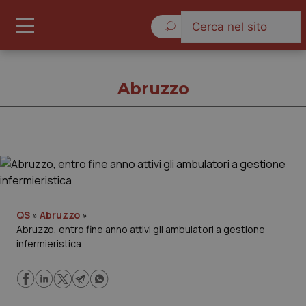
Lunedì 10 Agosto 2026
Abruzzo
Abruzzo
Cronache
QS
»
Abruzzo
»
Abruzzo, entro fine anno attivi gli ambulatori a gestione
Governo e Parlamento
infermieristica
Regioni e Asl
Lavoro e Professioni