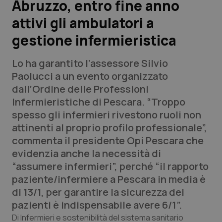
Abruzzo, entro fine anno
attivi gli ambulatori a
Scienza e Farmaci
gestione infermieristica
Studi e Analisi
Lo ha garantito l’assessore Silvio
Lettere al direttore
Paolucci a un evento organizzato
dall’Ordine delle Professioni
Edizioni Regionali
Infermieristiche di Pescara. “Troppo
spesso gli infermieri rivestono ruoli non
QS Pro
attinenti al proprio profilo professionale”,
commenta il presidente Opi Pescara che
Professionisti Sanitari.AI
evidenzia anche la necessità di
“assumere infermieri”, perché “il rapporto
Abruzzo
QS Pro Gold
paziente/infermiere a Pescara in media è
di 13/1, per garantire la sicurezza dei
QS Club
Newsletter
Basilicata
Artrite & artrosi
pazienti è indispensabile avere 6/1”.
Di Infermieri e sostenibilità del sistema sanitario