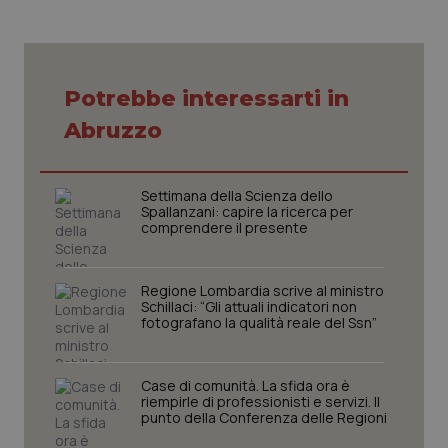
VISITOR_PRIVACY_METADATA
5 mesi
YouTube
settim
.youtube.com
Potrebbe interessarti in
Abruzzo
Settimana della Scienza dello
Spallanzani: capire la ricerca per
comprendere il presente
Regione Lombardia scrive al ministro
Schillaci: “Gli attuali indicatori non
fotografano la qualità reale del Ssn”
CookieScriptConsent
5 mesi
CookieScript
settim
www.quotidianosanita.it
Case di comunità. La sfida ora è
riempirle di professionisti e servizi. Il
punto della Conferenza delle Regioni