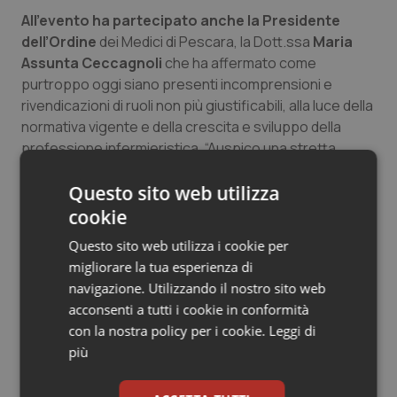
All’evento ha partecipato anche la Presidente
dell’Ordine
dei Medici di Pescara, la Dott.ssa
Maria
Assunta Ceccagnoli
che ha affermato come
purtroppo oggi siano presenti incomprensioni e
rivendicazioni di ruoli non più giustificabili, alla luce della
normativa vigente e della crescita e sviluppo della
professione infermieristica. “Auspico una stretta
collaborazione tra gli ordini al fine di migliorare la
Questo sito web utilizza
comunicazione tra i professionisti attraverso una
corretta applicazione dei rispettivi codici deontologici”.
cookie
Questo sito web utilizza i cookie per
“Purtroppo, ad oggi – ha infine evidenziato Rosini
migliorare la tua esperienza di
– nonostante siano state accolte dalla Regione
navigazione. Utilizzando il nostro sito web
diverse istanze e richieste da parte degli Ordini
acconsenti a tutti i cookie in conformità
Provinciali, è ancora una criticità la carenza del
con la nostra policy per i cookie.
Leggi di
personale infermieristico. Recenti studi affermano che
più
il rapporto minimo per garantire la sicurezza è di 6
pazienti per ogni infermiere, in Italia siamo con una