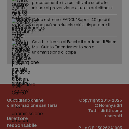
precocemente il virus, attivate subito le
misure di prevenzione a tutela dei cittadini
Caldo estremo, FADOI: “Sopra i 40 gradi il
Fornitore
/
Nome
Scadenza
Descrizion
corpo può non riuscire più a disperdere il
Dominio
calore”
Nome
Fornitore
/
Dominio
Scadenza
Des
_ga_0VMQEQKQ1N
.quotidianosanita.it
1 anno 1
Questo
mese
cookie
VISITOR_INFO1_LIVE
5 mesi 4
Que
Google LLC
Covid. Il silenzio di Fauci e il perdono di Biden.
viene
settimane
imp
.youtube.com
Ma il Quinto Emendamento non è
utilizzato
You
da Google
ten
un’ammissione di colpa
Analytics
pre
per
del
mantener
vid
lo stato
inco
della
può
sessione.
det
vis
web
uti
nuo
ver
Quotidiano online
Copyright 2013-2026
dell
You
d'informazione sanitaria
© Homnya Srl
Tutti i diritti sono
__Secure-YNID
.youtube.com
5 mesi 4
Que
riservati
settimane
imp
Direttore
You
ten
responsabile
P.I. e C.F. 13026241003
pre