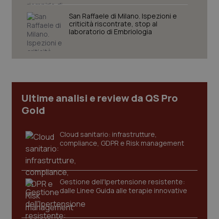
San Raffaele di Milano. Ispezioni e
criticità riscontrate, stop al
laboratorio di Embriologia
tracking-sites-ironfish-
www.quotidianosanita.it
4
tracking-enable
settim
2 gior
Ultime analisi e review da QS Pro
Gold
tracking-sites-ironfish-
www.quotidianosanita.it
4
session-id
settim
2 gior
Cloud sanitario: infrastrutture,
compliance, GDPR e Risk management
_ga
1 anno
Google LLC
Gestione dell'Ipertensione resistente:
mes
.quotidianosanita.it
dalle Linee Guida alle terapie innovative