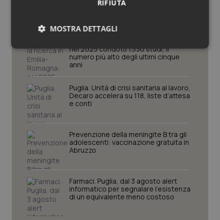
RIFIUTA
Abruzzo
MOSTRA DETTAGLI
Cresce la ricerca in Emilia-Romagna:
nel 2025 condotti 1.530 studi, il
Necessari
Statistici
Marketing
numero più alto degli ultimi cinque
anni
Puglia. Unità di crisi sanitaria al lavoro,
Decaro accelera su 118, liste d’attesa
e conti
Necessari
Statistici
Marketing
Prevenzione della meningite B tra gli
I cookie necessari contribuiscono a rendere fruibile il
adolescenti: vaccinazione gratuita in
sito web abilitandone funzionalità di base quali la
Abruzzo
navigazione sulle pagine e l'accesso alle aree
protette del sito. Il sito web non è in grado di
funzionare correttamente senza questi cookie.
Farmaci. Puglia, dal 3 agosto alert
Nome
Fornitore
/
Dominio
Scaden
informatico per segnalare l’esistenza
di un equivalente meno costoso
VISITOR_PRIVACY_METADATA
5 mesi
YouTube
settim
.youtube.com