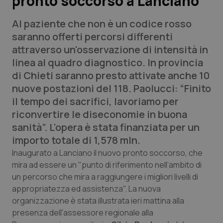
pronto soccorso a Lanciano
Al paziente che non è un codice rosso
Scienza e Farmaci
saranno offerti percorsi differenti
attraverso un'osservazione di intensità in
Studi e Analisi
linea al quadro diagnostico. In provincia
di Chieti saranno presto attivate anche 10
Lettere al direttore
nuove postazioni del 118. Paolucci: “Finito
il tempo dei sacrifici, lavoriamo per
Edizioni Regionali
riconvertire le diseconomie in buona
sanità”. L'opera è stata finanziata per un
QS Pro
importo totale di 1,578 mln.
Professionisti Sanitari.AI
Inaugurato a Lanciano il nuovo pronto soccorso, che
mira ad essere un "punto di riferimento nell’ambito di
un percorso che mira a raggiungere i migliori livelli di
Abruzzo
QS Pro Gold
appropriatezza ed assistenza". La nuova
organizzazione è stata illustrata ieri mattina alla
QS Club
Newsletter
Basilicata
Artrite & artrosi
presenza dell'assessore regionale alla