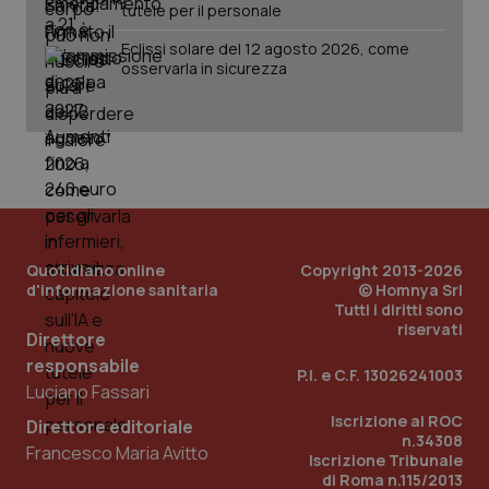
tutele per il personale
Eclissi solare del 12 agosto 2026, come
osservarla in sicurezza
Quotidiano online
Copyright 2013-2026
d'informazione sanitaria
© Homnya Srl
_ga_KM60CM4NPH
.quotidianosanita.it
1 anno
Tutti i diritti sono
mes
riservati
Direttore
responsabile
P.I. e C.F. 13026241003
Luciano Fassari
Iscrizione al ROC
Direttore editoriale
n.34308
Francesco Maria Avitto
Iscrizione Tribunale
di Roma n.115/2013