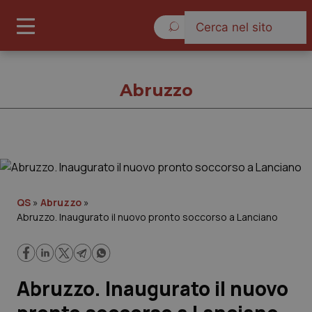
Venerdì 7 Agosto 2026
Abruzzo
Abruzzo
Cronache
QS
»
Abruzzo
»
Abruzzo. Inaugurato il nuovo pronto soccorso a Lanciano
Governo e Parlamento
Regioni e Asl
Abruzzo. Inaugurato il nuovo
Lavoro e Professioni