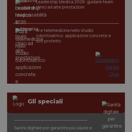
Leadership Medica 2026: guidare team
clinici ad alte prestazioni
tracking-sites-ironfish-
www.quotidianosanita.it
4
tracking-enable
settim
AI e telemedicina nello studio
2 gior
odontoiatrico: applicazioni concrete e
uso protetto
tracking-sites-ironfish-
www.quotidianosanita.it
4
session-id
settim
2 gior
_ga
1 anno
Google LLC
mes
.quotidianosanita.it
Gli speciali
Sanità digitale per garantire più salute e