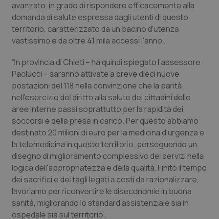
Valle D’Aosta
Oncodermatologia
avanzato, in grado di rispondere efficacemente alla
domanda di salute espressa dagli utenti di questo
Veneto
Oncoematologia
territorio, caratterizzato da un bacino d'utenza
vastissimo e da oltre 41 mila accessi l'anno”.
Oncologia & Nutrizione
“In provincia di Chieti – ha quindi spiegato l’assessore
Paolucci – saranno attivate a breve dieci nuove
Psoriasi & pelle
postazioni del 118 nella convinzione che la parità
nell'esercizio del diritto alla salute dei cittadini delle
Quotidiano Cardiologia
aree interne passi soprattutto per la rapidità dei
soccorsi e della presa in carico. Per questo abbiamo
Quotidiano Chirurgia
destinato 20 milioni di euro per la medicina d'urgenza e
la telemedicina in questo territorio, perseguendo un
Quotidiano Oncologia
disegno di miglioramento complessivo dei servizi nella
logica dell'appropriatezza e della qualità. Finito il tempo
Quotidiano Pediatria
dei sacrifici e dei tagli legati a costi da razionalizzare,
lavoriamo per riconvertire le diseconomie in buona
sanità, migliorando lo standard assistenziale sia in
Rene & patologie urogenitali
ospedale sia sul territorio”.