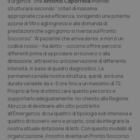
d'urgenza" che
Antonio Caporrella
intende
strutturare secondo "criteri di massima
Piemonte
HIV
appropriatezza ed efficienza, svolgendo una potente
azione di filtro agli ingressi e alla domanda di
Provincia Autonoma di Bolzano
Infezioni & Febbre
prestazioni che ogni giorno si riversa sul Pronto
Soccorso". “Al paziente che arriva da noi, e non è un
Provincia Autonoma di Trento
Ipertensione & Scompenso
codice rosso – ha detto – occorre offrire percorsi
differenti prima di approdare al ricovero o alla
Puglia
Malattie rare
dimissione, attraverso un'osservazione di differente
intensità, in base al quadro diagnostico. La
Sardegna
Malattia di Crohn & Rettocolite Ulcerosa
permanenza nella nostra struttura, quindi, avrà una
durata variabile da 4-5 ore fino a un massimo di 72.
Proprio al fine di ottimizzare questo percorso e
Sicilia
Neuroscienze & patologie neurodegenerative
supportarlo adeguatamente, ho chiesto alla Regione
Abruzzo di destinare altri otto posti letto
Toscana
Obesità
all'Emergenza, di cui quattro di tipologia sub intensiva e
quattro di ricovero vero e proprio, così da integrare la
Umbria
Oftalmologia
nostra attuale dotazione di letti. Con questo modello di
organizzazione, il nostro diventa un Pronto Soccorso