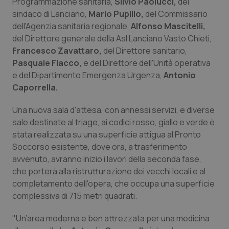
Programmazione sanitaria,
Silvio Paolucci,
del
Calabria
Asma & BPCO
sindaco di Lanciano,
Mario Pupillo,
del Commissario
dell'Agenzia sanitaria regionale,
Alfonso Mascitelli,
Campania
Car-T
del Direttore generale della Asl Lanciano Vasto Chieti,
Francesco Zavattaro,
del Direttore sanitario,
Emilia-Romagna
Colesterolo & coronaropatie
Pasquale Flacco,
e del Direttore dell'Unità operativa
e del Dipartimento Emergenza Urgenza,
Antonio
Friuli Venezia Giulia
Dermatite Atopica
Caporrella.
Una nuova sala d'attesa, con annessi servizi, e diverse
Lazio
Diabete & glucometri
sale destinate al triage, ai codici rosso, giallo e verde è
stata realizzata su una superficie attigua al Pronto
Liguria
Disturbi dell’umore
Soccorso esistente, dove ora, a trasferimento
avvenuto, avranno inizio i lavori della seconda fase,
Lombardia
Dolore
che porterà alla ristrutturazione dei vecchi locali e al
completamento dell'opera, che occupa una superficie
Marche
Donna & Salute
complessiva di 715 metri quadrati.
"Un’area moderna e ben attrezzata per una medicina
Molise
Epatiti