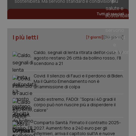
sostenibilità. Ma servono standard e condivisione
Tutti gli speciali
I più letti
[7 giorni]
[30 giorni]
Caldo, segnali di lenta ritirata dell'ondata: il 7
agosto restano 26 città da bollino rosso, l'8
scendono a 21
Covid. Il silenzio di Fauci e il perdono di Biden.
Ma il Quinto Emendamento non è
un’ammissione di colpa
Caldo estremo, FADOI: “Sopra i 40 gradi il
corpo può non riuscire più a disperdere il
calore”
PHPSESSID
Sessio
PHP.net
www.quotidianosanita.it
Comparto Sanità. Firmato il contratto 2025-
2027. Aumenti fino a 240 euro per gli
infermieri, arriva il capitolo sull'IA e nuove