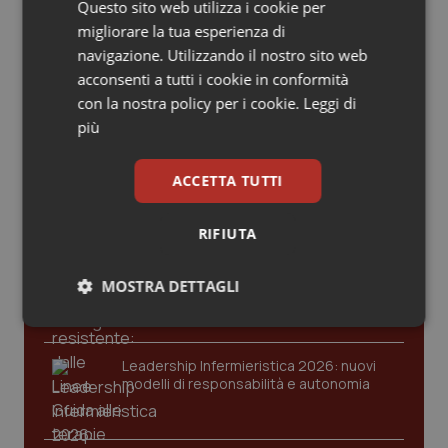
Valle D’Aosta
Oncodermatologia
Questo sito web utilizza i cookie per
migliorare la tua esperienza di
Veneto
Oncoematologia
navigazione. Utilizzando il nostro sito web
acconsenti a tutti i cookie in conformità
Ultime analisi e review da QS Pro
con la nostra policy per i cookie.
Leggi di
Oncologia & Nutrizione
Gold
più
Psoriasi & pelle
Cloud sanitario: infrastrutture,
ACCETTA TUTTI
compliance, GDPR e Risk management
Quotidiano Cardiologia
RIFIUTA
Quotidiano Chirurgia
Gestione dell'Ipertensione resistente:
MOSTRA DETTAGLI
dalle Linee Guida alle terapie innovative
Quotidiano Oncologia
Necessari
Statistici
Marketing
Quotidiano Pediatria
Leadership Infermieristica 2026: nuovi
modelli di responsabilità e autonomia
Rene & patologie urogenitali