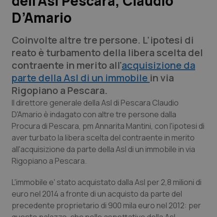
dell’Asl Pescara, Claudio
D’Amario
Scienza e Farmaci
Coinvolte altre tre persone. L’ipotesi di
Studi e Analisi
reato è turbamento della libera scelta del
contraente in merito all'
acquisizione da
Lettere al direttore
parte della Asl di un immobile
in via
Rigopiano a Pescara.
Edizioni Regionali
Il direttore generale della Asl di Pescara Claudio
D'Amario è indagato con altre tre persone dalla
QS Pro
Procura di Pescara, pm Annarita Mantini, con l'ipotesi di
aver turbato la libera scelta del contraente in merito
Professionisti Sanitari.AI
all'acquisizione da parte della Asl di un immobile in via
Rigopiano a Pescara.
Abruzzo
QS Pro Gold
L'immobile e' stato acquistato dalla Asl per 2,8 milioni di
euro nel 2014 a fronte di un acquisto da parte del
QS Club
Newsletter
Basilicata
Artrite & artrosi
precedente proprietario di 900 mila euro nel 2012: per