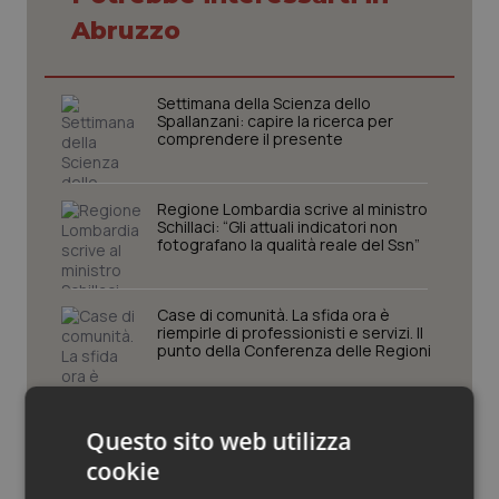
Abruzzo
Piemonte
HIV
Provincia Autonoma di Bolzano
Infezioni & Febbre
Settimana della Scienza dello
Spallanzani: capire la ricerca per
comprendere il presente
Provincia Autonoma di Trento
Ipertensione & Scompenso
Regione Lombardia scrive al ministro
Puglia
Malattie rare
Schillaci: “Gli attuali indicatori non
fotografano la qualità reale del Ssn”
Sardegna
Malattia di Crohn & Rettocolite Ulcerosa
Case di comunità. La sfida ora è
Sicilia
Neuroscienze & patologie neurodegenerative
riempirle di professionisti e servizi. Il
punto della Conferenza delle Regioni
Toscana
Obesità
San Raffaele di Milano. Ispezioni e
Questo sito web utilizza
criticità riscontrate, stop al
Umbria
Oftalmologia
laboratorio di Embriologia
cookie