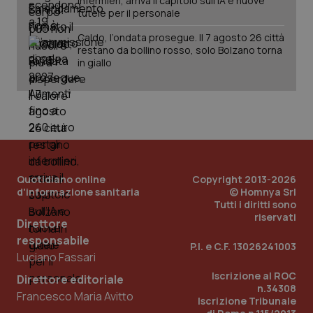
infermieri, arriva il capitolo sull'IA e nuove
2 gior
tutele per il personale
Caldo, l’ondata prosegue. Il 7 agosto 26 città
restano da bollino rosso, solo Bolzano torna
_ga
in giallo
1 anno
Google LLC
mes
.quotidianosanita.it
Quotidiano online
Copyright 2013-2026
d'informazione sanitaria
© Homnya Srl
Tutti i diritti sono
riservati
Direttore
responsabile
P.I. e C.F. 13026241003
Luciano Fassari
Iscrizione al ROC
Direttore editoriale
n.34308
Francesco Maria Avitto
Iscrizione Tribunale