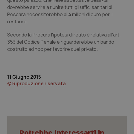
questo palazzo, che nelle aspettative della Asl
Calabria
Asma & BPCO
dovrebbe servire a riunire tutti gli uffici sanitari di
Pescara necessiterebbe di 4 milioni di euro per il
Campania
Car-T
restauro.
Secondo la Procura l'ipotesi di reato è relativa all'art.
Emilia-Romagna
Colesterolo & coronaropatie
353 del Codice Penale e riguarderebbe un bando
costruito ad hoc per favorire quel privato.
Friuli Venezia Giulia
Dermatite Atopica
Lazio
Diabete & glucometri
11 Giugno 2015
Liguria
Disturbi dell’umore
© Riproduzione riservata
Lombardia
Dolore
Marche
Donna & Salute
Molise
Epatiti
Potrebbe interessarti in