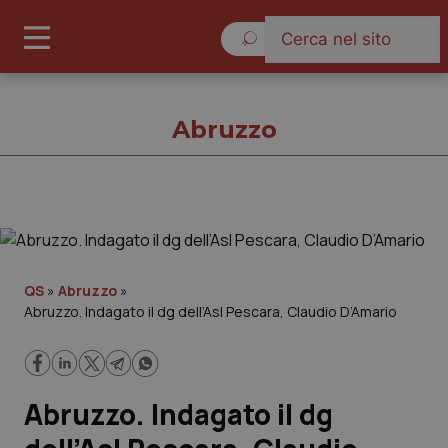
Sabato 8 Agosto 2026
Abruzzo
Abruzzo
Cronache
QS
»
Abruzzo
»
Abruzzo. Indagato il dg dell’Asl Pescara, Claudio D’Amario
Governo e Parlamento
Regioni e Asl
Abruzzo. Indagato il dg
Lavoro e Professioni