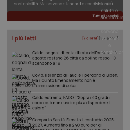
sostenibilità. Ma servono standard e condivisione
Tutti gli speciali
CookieScriptConsent
5 mesi
CookieScript
settim
www.quotidianosanita.it
I più letti
[7 giorni]
[30 giorni]
Caldo, segnali di lenta ritirata dell'ondata: il 7
agosto restano 26 città da bollino rosso, l'8
scendono a 19
Covid. Il silenzio di Fauci e il perdono di Biden.
Ma il Quinto Emendamento non è
un’ammissione di colpa
tracking-sites-ironfish-
www.quotidianosanita.it
4
tracking-enable
settim
Caldo estremo, FADOI: “Sopra i 40 gradi il
2 gior
corpo può non riuscire più a disperdere il
calore”
Comparto Sanità. Firmato il contratto 2025-
tracking-sites-ironfish-
www.quotidianosanita.it
4
2027. Aumenti fino a 240 euro per gli
session-id
settim