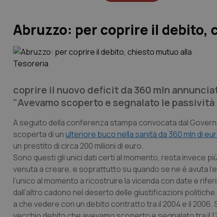
Abruzzo: per coprire il debito,
coprire il nuovo deficit da 360 mln annunciat
"Avevamo scoperto e segnalato le passività 
A seguito della conferenza stampa convocata dal Governat
scoperta di un
ulteriore buco nella sanità da 360 mln di eu
un prestito di circa 200 milioni di euro.
Sono questi gli unici dati certi al momento, resta invece p
venuta a creare, e soprattutto su quando se ne è avuta l
l’unico al momento a ricostruire la vicenda con date e rife
dall’altro cadono nel deserto delle giustificazioni politich
a che vedere con un debito contratto tra il 2004 e il 2006.
vecchio debito che avevamo scoperto e segnalato tra il 17 feb