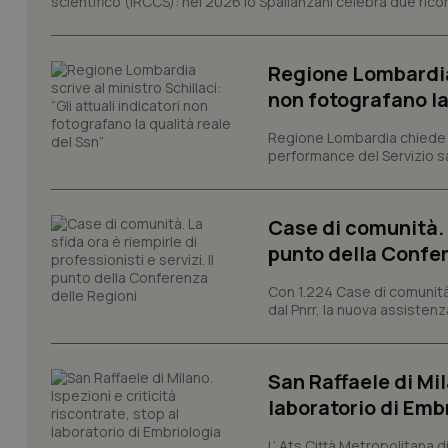
scientifico (IRCCS): nel 2026 lo Spallanzani celebra due rico
e l'accesso alle aree 
Nome
Regione Lombardia s
VISITOR_PRIVACY_
non fotografano la
Regione Lombardia chiede al
performance del Servizio san
CookieScriptConse
Case di comunità. L
punto della Confer
tracking-sites-ironf
tracking-enable
Con 1.224 Case di comunità a
dal Pnrr, la nuova assistenza
tracking-sites-ironf
session-id
_ga
San Raffaele di Mil
laboratorio di Emb
L’ Ats Città Metropolitana d