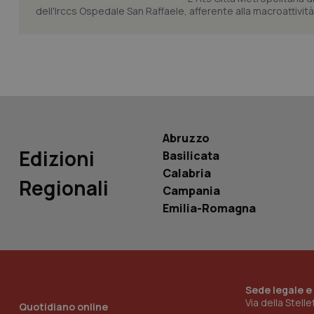
dell'Irccs Ospedale San Raffaele, afferente alla macroattività 
PHPSESSID
_ga_KM60CM4NPH
Abruzzo
Edizioni
Basilicata
Calabria
Regionali
Campania
Nome
Nome
Emilia-Romagna
VISITOR_INFO1_LIV
_ga_0VMQEQKQ1N
__Secure-YNID
Sede legale e
Via della Stell
Quotidiano online