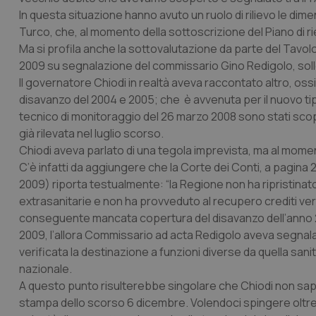
In questa situazione hanno avuto un ruolo di rilievo le dim
Turco, che, al momento della sottoscrizione del Piano di ri
Ma si profila anche la sottovalutazione da parte del Tavol
2009 su segnalazione del commissario Gino Redigolo, solle
Il governatore Chiodi in realtà aveva raccontato altro, oss
disavanzo del 2004 e 2005; che è avvenuta per il nuovo tipo
tecnico di monitoraggio del 26 marzo 2008 sono stati scoperti 
già rilevata nel luglio scorso.
Chiodi aveva parlato di una tegola imprevista, ma al moment
C’è infatti da aggiungere che la Corte dei Conti, a pagina 
2009) riporta testualmente: “la Regione non ha ripristinat
extrasanitarie e non ha provveduto al recupero crediti verso
conseguente mancata copertura del disavanzo dell’anno 20
2009, l’allora Commissario ad acta Redigolo aveva segnala
verificata la destinazione a funzioni diverse da quella sani
nazionale.
A questo punto risulterebbe singolare che Chiodi non sap
stampa dello scorso 6 dicembre. Volendoci spingere oltre, 