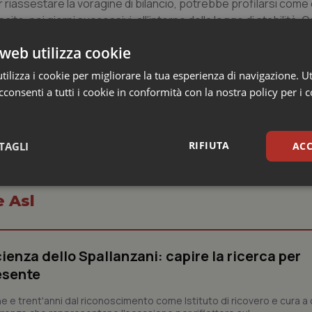
er riassestare la voragine di bilancio, potrebbe profilarsi come
to, nei giorni successivi, all’interno della legge di stabilità. O
evisto per le Regioni con piano di rientro, fino ad un massimo d
web utilizza cookie
ilizza i cookie per migliorare la tua esperienza di navigazione. Ut
consenti a tutti i cookie in conformità con la nostra policy per i 
RIFIUTA
TAGLI
ACC
sari
Statistici
Mar
e Asl
ienza dello Spallanzani: capire la ricerca per
esente
Necessari
Statistici
Marketing
e e trent'anni dal riconoscimento come Istituto di ricovero e cura a 
tribuiscono a rendere fruibile il sito web abilitandone funzionalità di base quali la nav