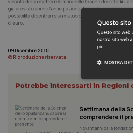
volontà di non mettere le mani nelle tasche dei cittadini p
già previsto anche l’anticipazione di quanto sarebbe poi usci
possibilità di contrarre un mutuo con lo Stato, strumento pr
Questo sito 
di euro.
Questo sito web ut
nostro sito web ac
più
09 Dicembre 2010
© Riproduzione riservata
MOSTRA DET
Neces
Potrebbe interessarti in Regioni 
Settimana della Sc
comprendere il pr
Novant'anni dalla fondazion
I cookie necessari con