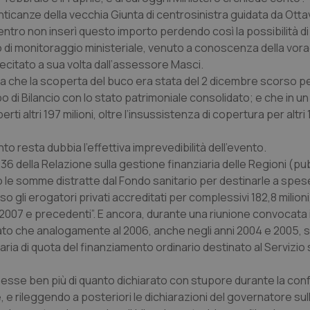
enticanze della vecchia Giunta di centrosinistra guidata da Otta
entro non inserì questo importo perdendo così la possibilità di 
o di monitoraggio ministeriale, venuto a conoscenza della vora
citato a sua volta dall’assessore Masci.
ia che la scoperta del buco era stata del 2 dicembre scorso per
 di Bilancio con lo stato patrimoniale consolidato; e che in un
altri 197 milioni, oltre l’insussistenza di copertura per altri 1
o resta dubbia l’effettiva imprevedibilità dell’evento.
236 della Relazione sulla gestione finanziaria delle Regioni (pu
o le somme distratte dal Fondo sanitario per destinarle a spes
 gli erogatori privati accreditati per complessivi 182,8 milioni
07 e precedenti”. E ancora, durante una riunione convocata i
to che analogamente al 2006, anche negli anni 2004 e 2005, s
taria di quota del finanziamento ordinario destinato al Servizio 
esse ben più di quanto dichiarato con stupore durante la co
e rileggendo a posteriori le dichiarazioni del governatore sul