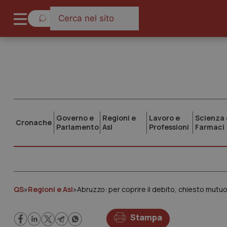
Governo e
Regioni e
Lavoro e
Scienza 
Cronache
Parlamento
Asl
Professioni
Farmaci
QS
»
Regioni e Asl
»
Abruzzo: per coprire il debito, chiesto mutuo
Stampa