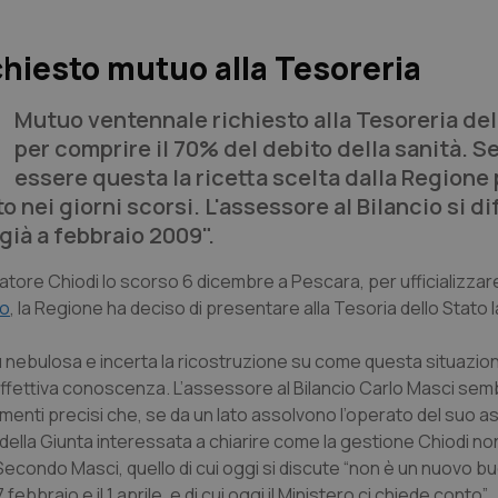
 chiesto mutuo alla Tesoreria
Mutuo ventennale richiesto alla Tesoreria del
per comprire il 70% del debito della sanità. 
essere questa la ricetta scelta dalla Regione 
o nei giorni scorsi. L'assessore al Bilancio si d
già a febbraio 2009".
ore Chiodi lo scorso 6 dicembre a Pescara, per ufficializzare
ro
, la Regione ha deciso di presentare alla Tesoria dello Stato la
iù nebulosa e incerta la ricostruzione su come questa situazion
’effettiva conoscenza. L’assessore al Bilancio Carlo Masci se
rimenti precisi che, se da un lato assolvono l’operato del suo 
e della Giunta interessata a chiarire come la gestione Chiodi no
 Secondo Masci, quello di cui oggi si discute “non è un nuovo b
braio e il 1 aprile, e di cui oggi il Ministero ci chiede conto”.