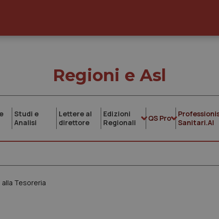
Regioni e Asl
e
Studi e
Lettere al
Edizioni
Professionis
QS Pro
Analisi
direttore
Regionali
Sanitari.AI
 alla Tesoreria