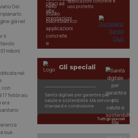
applicazioni concrete e
viano Del
uso protetto
ripianarlo.
gine già nel
 il
 tavolo
01 milioni,
Gli speciali
bblicata nel
e
, con
l 17 febbraio
Sanità digitale per garantire più
salute e sostenibilità. Ma servono
i era
standard e condivisione
sanitario
Tutti gli speciali
nferenza
la sua