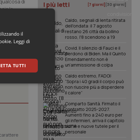
 qualcosa di
I più letti
[7 giorni]
[30 giorni]
ssia la
i 1 miliardo
Caldo, segnali di lenta ritirata
dell'ondata: il 7 agosto
restano 26 città da bollino
ilizzando il
rosso, l'8 scendono a 19
cookie.
Leggi di
Covid. Il silenzio di Fauci e il
perdono di Biden. Ma il Quinto
Emendamento non è
un’ammissione di colpa
ETTA TUTTI
Caldo estremo, FADOI:
“Sopra i 40 gradi il corpo può
keting
non riuscire più a disperdere
il calore”
Comparto Sanità. Firmato il
contratto 2025-2027.
Aumenti fino a 240 euro per
gli infermieri, arriva il capitolo
sull'IA e nuove tutele per il
personale
carattere
igazione sulle pagine