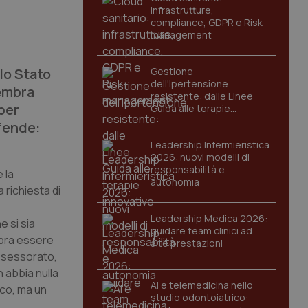
infrastrutture,
compliance, GDPR e Risk
management
lo Stato
Gestione
dell'Ipertensione
Sembra
resistente: dalle Linee
per
Guida alle terapie
innovative
ifende:
Leadership Infermieristica
2026: nuovi modelli di
responsabilità e
 la
autonomia
 richiesta di
Leadership Medica 2026:
e si sia
guidare team clinici ad
mbra essere
alte prestazioni
assessorato,
n abbia nulla
AI e telemedicina nello
uco, ma un
studio odontoiatrico: